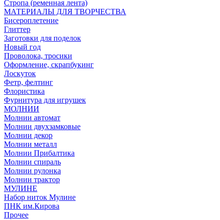
Стропа (ременная лента)
МАТЕРИАЛЫ ДЛЯ ТВОРЧЕСТВА
Бисероплетение
Глиттер
Заготовки для поделок
Новый год
Проволока, тросики
Оформление, скрапбукинг
Лоскуток
Фетр, фелтинг
Флористика
Фурнитура для игрушек
МОЛНИИ
Молнии автомат
Молнии двухзамковые
Молнии декор
Молнии металл
Молнии Прибалтика
Молнии спираль
Молнии рулонка
Молнии трактор
МУЛИНЕ
Набор ниток Мулине
ПНК им.Кирова
Прочее