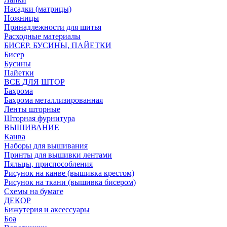
Насадки (матрицы)
Ножницы
Принадлежности для шитья
Расходные материалы
БИСЕР, БУСИНЫ, ПАЙЕТКИ
Бисер
Бусины
Пайетки
ВСЕ ДЛЯ ШТОР
Бахрома
Бахрома металлизированная
Ленты шторные
Шторная фурнитура
ВЫШИВАНИЕ
Канва
Наборы для вышивания
Принты для вышивки лентами
Пяльцы, приспособления
Рисунок на канве (вышивка крестом)
Рисунок на ткани (вышивка бисером)
Схемы на бумаге
ДЕКОР
Бижутерия и аксессуары
Боа