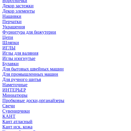
Воротнички
Декор застежки
Декор элементы
Нашивки
Перчатки
Украшения
Фурнитура для бижутерии
Цепи
Шляпки
ИГЛЫ
Иглы для валяния
Иглы изогнутые
Булавки
Для бытовых швейных машин
Для промышленных машин
Для ручного шитья
Наметочные
ИНТЕРЬЕР
Миниатюры
Пробковые доски,органайзеры
Свечи
Сувенирчики
КАНТ
Кант атласный
Кант иск. кожа