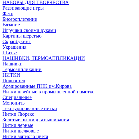
НАБОРЫ ДЛЯ ТВОРЧЕСТВА
Развивающие игры
Фетр
Бисероплетение
Вязание
Игрушки своими руками
Картины шерстью
Скрапбукинг
Украшения
Шитье
НАШИВКИ, ТЕРМОАППЛИКАЦИИ
Нашивки
Термоаппликации
НИТКИ
Полиэстер
Армированные ПНК им.Кирова
Нитки швейные в промышленной намотке
Специальные
Мононить
Текстурированные нитки
Нитки Люрекс
Золотые нитки для вышивания
Нитки черные
Нитки шелковые
Нитки мятного цвета