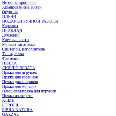
Нитки капроновые
Армированные Китай
Обувные
ПЛЕЧИ
ПОДАРКИ РУЧНОЙ РАБОТЫ
Картины
ПРИКЛАД
Дублерин
Клеевые ленты
Манжет-заготовка
Синтепон, наполнитель
Ткань, сетка
Флизелин
ПРЯЖА
ЛЮБЛЮ ВЯЗАТЬ
Пряжа для игрушек
Пряжа для корзинок
Пряжа для ковриков
Пряжа для мочалок
Плюшевая пряжа для игрушек
Пряжа из шерсти
ALIZE
ETROFIL
FIBRA NATURA
GAZZAL