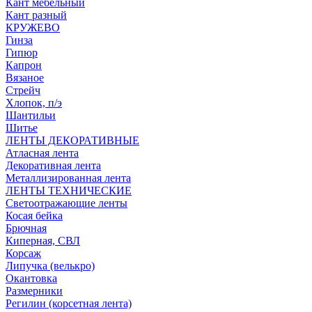
Кант мебельный
Кант разный
КРУЖЕВО
Гинза
Гипюр
Капрон
Вязаное
Стрейч
Хлопок, п/э
Шантильи
Шитье
ЛЕНТЫ ДЕКОРАТИВНЫЕ
Атласная лента
Декоративная лента
Металлизированная лента
ЛЕНТЫ ТЕХНИЧЕСКИЕ
Светоотражающие ленты
Косая бейка
Брючная
Киперная, СВЛ
Корсаж
Липучка (велькро)
Окантовка
Размерники
Регилин (корсетная лента)