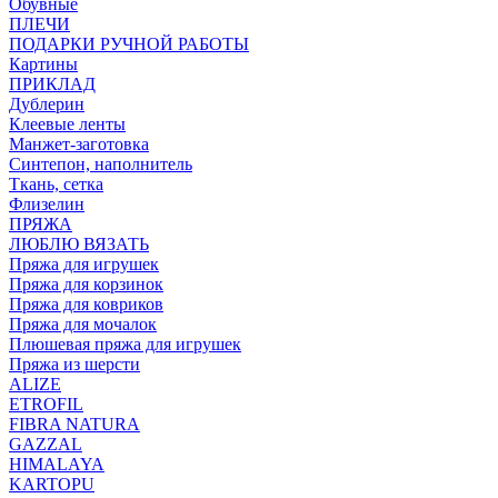
Обувные
ПЛЕЧИ
ПОДАРКИ РУЧНОЙ РАБОТЫ
Картины
ПРИКЛАД
Дублерин
Клеевые ленты
Манжет-заготовка
Синтепон, наполнитель
Ткань, сетка
Флизелин
ПРЯЖА
ЛЮБЛЮ ВЯЗАТЬ
Пряжа для игрушек
Пряжа для корзинок
Пряжа для ковриков
Пряжа для мочалок
Плюшевая пряжа для игрушек
Пряжа из шерсти
ALIZE
ETROFIL
FIBRA NATURA
GAZZAL
HIMALAYA
KARTOPU