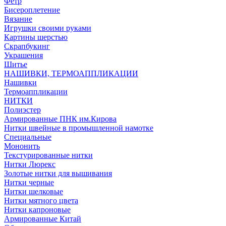
Фетр
Бисероплетение
Вязание
Игрушки своими руками
Картины шерстью
Скрапбукинг
Украшения
Шитье
НАШИВКИ, ТЕРМОАППЛИКАЦИИ
Нашивки
Термоаппликации
НИТКИ
Полиэстер
Армированные ПНК им.Кирова
Нитки швейные в промышленной намотке
Специальные
Мононить
Текстурированные нитки
Нитки Люрекс
Золотые нитки для вышивания
Нитки черные
Нитки шелковые
Нитки мятного цвета
Нитки капроновые
Армированные Китай