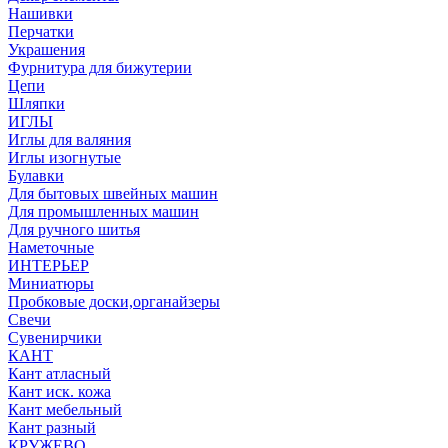
Нашивки
Перчатки
Украшения
Фурнитура для бижутерии
Цепи
Шляпки
ИГЛЫ
Иглы для валяния
Иглы изогнутые
Булавки
Для бытовых швейных машин
Для промышленных машин
Для ручного шитья
Наметочные
ИНТЕРЬЕР
Миниатюры
Пробковые доски,органайзеры
Свечи
Сувенирчики
КАНТ
Кант атласный
Кант иск. кожа
Кант мебельный
Кант разный
КРУЖЕВО