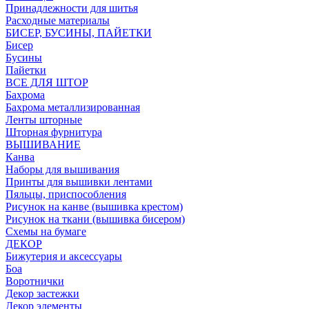
Принадлежности для шитья
Расходные материалы
БИСЕР, БУСИНЫ, ПАЙЕТКИ
Бисер
Бусины
Пайетки
ВСЕ ДЛЯ ШТОР
Бахрома
Бахрома металлизированная
Ленты шторные
Шторная фурнитура
ВЫШИВАНИЕ
Канва
Наборы для вышивания
Принты для вышивки лентами
Пяльцы, приспособления
Рисунок на канве (вышивка крестом)
Рисунок на ткани (вышивка бисером)
Схемы на бумаге
ДЕКОР
Бижутерия и аксессуары
Боа
Воротнички
Декор застежки
Декор элементы