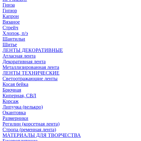
Гинза
Гипюр
Капрон
Вязаное
Стрейч
Хлопок, п/э
Шантильи
Шитье
ЛЕНТЫ ДЕКОРАТИВНЫЕ
Атласная лента
Декоративная лента
Металлизированная лента
ЛЕНТЫ ТЕХНИЧЕСКИЕ
Светоотражающие ленты
Косая бейка
Брючная
Киперная, СВЛ
Корсаж
Липучка (велькро)
Окантовка
Размерники
Регилин (корсетная лента)
Стропа (ременная лента)
МАТЕРИАЛЫ ДЛЯ ТВОРЧЕСТВА
Бисероплетение