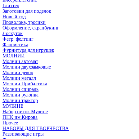
Глиттер
Заготовки для поделок
Новый год
Проволока, тросики
Оформление, скрапбукинг
Лоскуток
Фетр, фелтинг
Флористика
Фурнитура для игрушек
МОЛНИИ
Молнии автомат
Молнии двухзамковые
Молнии декор
Молнии металл
Молнии Прибалтика
Молнии спираль
Молнии рулонка
Молнии трактор
МУЛИНЕ
Набор ниток Мулине
ПНК им.Кирова
Прочее
НАБОРЫ ДЛЯ ТВОРЧЕСТВА
Развивающие игры