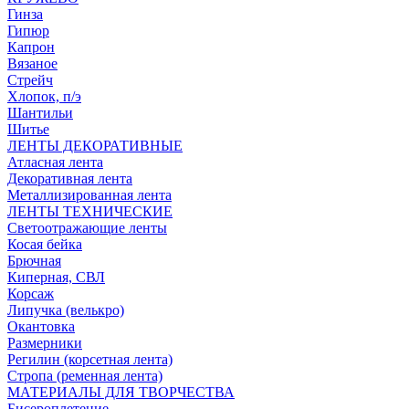
Гинза
Гипюр
Капрон
Вязаное
Стрейч
Хлопок, п/э
Шантильи
Шитье
ЛЕНТЫ ДЕКОРАТИВНЫЕ
Атласная лента
Декоративная лента
Металлизированная лента
ЛЕНТЫ ТЕХНИЧЕСКИЕ
Светоотражающие ленты
Косая бейка
Брючная
Киперная, СВЛ
Корсаж
Липучка (велькро)
Окантовка
Размерники
Регилин (корсетная лента)
Стропа (ременная лента)
МАТЕРИАЛЫ ДЛЯ ТВОРЧЕСТВА
Бисероплетение