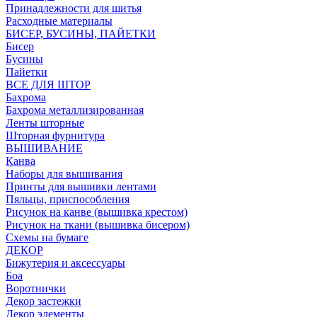
Принадлежности для шитья
Расходные материалы
БИСЕР, БУСИНЫ, ПАЙЕТКИ
Бисер
Бусины
Пайетки
ВСЕ ДЛЯ ШТОР
Бахрома
Бахрома металлизированная
Ленты шторные
Шторная фурнитура
ВЫШИВАНИЕ
Канва
Наборы для вышивания
Принты для вышивки лентами
Пяльцы, приспособления
Рисунок на канве (вышивка крестом)
Рисунок на ткани (вышивка бисером)
Схемы на бумаге
ДЕКОР
Бижутерия и аксессуары
Боа
Воротнички
Декор застежки
Декор элементы