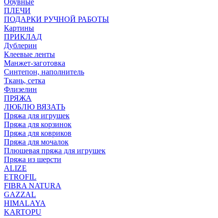
Обувные
ПЛЕЧИ
ПОДАРКИ РУЧНОЙ РАБОТЫ
Картины
ПРИКЛАД
Дублерин
Клеевые ленты
Манжет-заготовка
Синтепон, наполнитель
Ткань, сетка
Флизелин
ПРЯЖА
ЛЮБЛЮ ВЯЗАТЬ
Пряжа для игрушек
Пряжа для корзинок
Пряжа для ковриков
Пряжа для мочалок
Плюшевая пряжа для игрушек
Пряжа из шерсти
ALIZE
ETROFIL
FIBRA NATURA
GAZZAL
HIMALAYA
KARTOPU