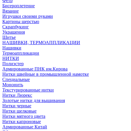
Фетр
Бисероплетение
Вязание
Игрушки своими руками
Картины шерстью
Скрапбукинг
Украшения
Шитье
НАШИВКИ, ТЕРМОАППЛИКАЦИИ
Нашивки
Термоаппликации
НИТКИ
Полиэстер
Армированные ПНК им.Кирова
Нитки швейные в промышленной намотке
Специальные
Мононить
Текстурированные нитки
Нитки Люрекс
Золотые нитки для вышивания
Нитки черные
Нитки шелковые
Нитки мятного цвета
Нитки капроновые
Армированные Китай