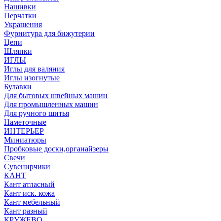
Нашивки
Перчатки
Украшения
Фурнитура для бижутерии
Цепи
Шляпки
ИГЛЫ
Иглы для валяния
Иглы изогнутые
Булавки
Для бытовых швейных машин
Для промышленных машин
Для ручного шитья
Наметочные
ИНТЕРЬЕР
Миниатюры
Пробковые доски,органайзеры
Свечи
Сувенирчики
КАНТ
Кант атласный
Кант иск. кожа
Кант мебельный
Кант разный
КРУЖЕВО