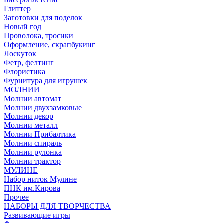
Глиттер
Заготовки для поделок
Новый год
Проволока, тросики
Оформление, скрапбукинг
Лоскуток
Фетр, фелтинг
Флористика
Фурнитура для игрушек
МОЛНИИ
Молнии автомат
Молнии двухзамковые
Молнии декор
Молнии металл
Молнии Прибалтика
Молнии спираль
Молнии рулонка
Молнии трактор
МУЛИНЕ
Набор ниток Мулине
ПНК им.Кирова
Прочее
НАБОРЫ ДЛЯ ТВОРЧЕСТВА
Развивающие игры