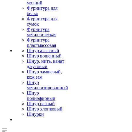
молний
Фурнитура для
белья
Фурнитура для
сумок
Фурнитура
металлическая
Фурнитура
пластмассовая
Шнур атласный
Шнур вощенный
Шнур, нить, канат
джутовый
Шнур замшевый,
кож.зам
Шнур
металлизированный
Шнур
полиэфирный
Шнур разный
Шнур хлопковый
Шнурки