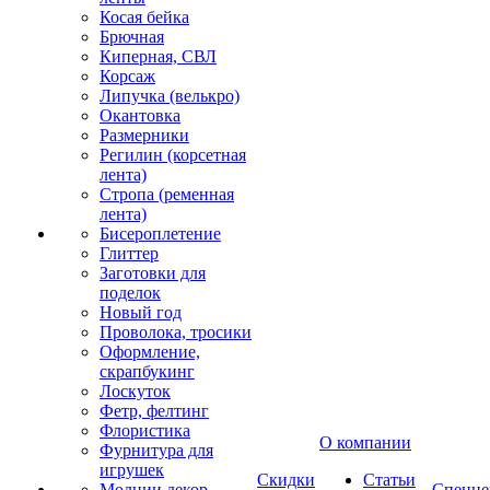
Косая бейка
Брючная
Киперная, СВЛ
Корсаж
Липучка (велькро)
Окантовка
Размерники
Регилин (корсетная
лента)
Стропа (ременная
лента)
Бисероплетение
Глиттер
Заготовки для
поделок
Новый год
Проволока, тросики
Оформление,
скрапбукинг
Лоскуток
Фетр, фелтинг
Флористика
О компании
Фурнитура для
игрушек
Скидки
Статьи
Молнии декор
Спецце