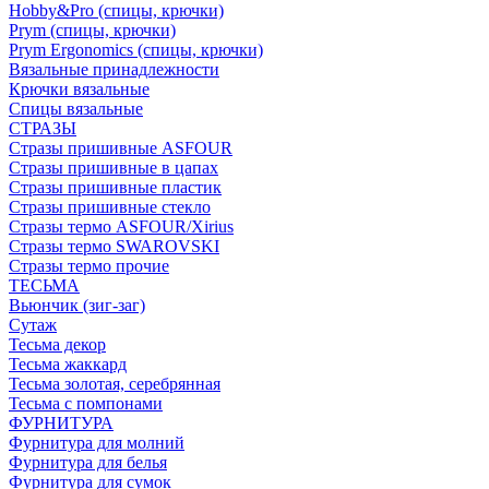
Hobby&Pro (спицы, крючки)
Prym (спицы, крючки)
Prym Ergonomics (спицы, крючки)
Вязальные принадлежности
Крючки вязальные
Спицы вязальные
СТРАЗЫ
Стразы пришивные ASFOUR
Стразы пришивные в цапах
Стразы пришивные пластик
Стразы пришивные стекло
Стразы термо ASFOUR/Xirius
Стразы термо SWAROVSKI
Стразы термо прочие
ТЕСЬМА
Вьюнчик (зиг-заг)
Сутаж
Тесьма декор
Тесьма жаккард
Тесьма золотая, серебрянная
Тесьма с помпонами
ФУРНИТУРА
Фурнитура для молний
Фурнитура для белья
Фурнитура для сумок