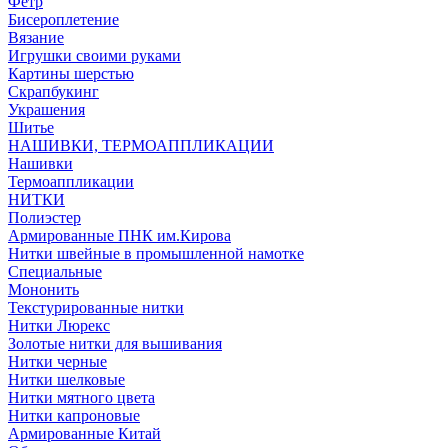
Фетр
Бисероплетение
Вязание
Игрушки своими руками
Картины шерстью
Скрапбукинг
Украшения
Шитье
НАШИВКИ, ТЕРМОАППЛИКАЦИИ
Нашивки
Термоаппликации
НИТКИ
Полиэстер
Армированные ПНК им.Кирова
Нитки швейные в промышленной намотке
Специальные
Мононить
Текстурированные нитки
Нитки Люрекс
Золотые нитки для вышивания
Нитки черные
Нитки шелковые
Нитки мятного цвета
Нитки капроновые
Армированные Китай