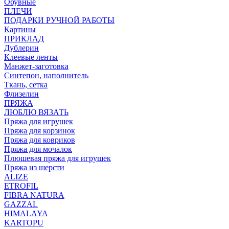
Обувные
ПЛЕЧИ
ПОДАРКИ РУЧНОЙ РАБОТЫ
Картины
ПРИКЛАД
Дублерин
Клеевые ленты
Манжет-заготовка
Синтепон, наполнитель
Ткань, сетка
Флизелин
ПРЯЖА
ЛЮБЛЮ ВЯЗАТЬ
Пряжа для игрушек
Пряжа для корзинок
Пряжа для ковриков
Пряжа для мочалок
Плюшевая пряжа для игрушек
Пряжа из шерсти
ALIZE
ETROFIL
FIBRA NATURA
GAZZAL
HIMALAYA
KARTOPU