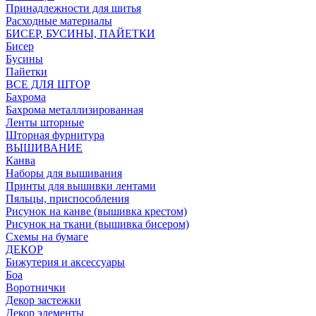
Принадлежности для шитья
Расходные материалы
БИСЕР, БУСИНЫ, ПАЙЕТКИ
Бисер
Бусины
Пайетки
ВСЕ ДЛЯ ШТОР
Бахрома
Бахрома металлизированная
Ленты шторные
Шторная фурнитура
ВЫШИВАНИЕ
Канва
Наборы для вышивания
Принты для вышивки лентами
Пяльцы, приспособления
Рисунок на канве (вышивка крестом)
Рисунок на ткани (вышивка бисером)
Схемы на бумаге
ДЕКОР
Бижутерия и аксессуары
Боа
Воротнички
Декор застежки
Декор элементы