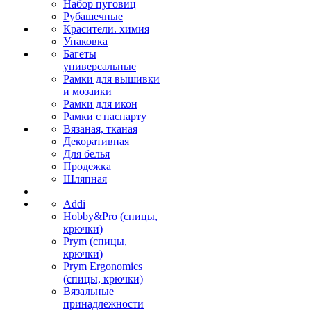
Набор пуговиц
Рубашечные
Красители. химия
Упаковка
Багеты
универсальные
Рамки для вышивки
и мозаики
Рамки для икон
Рамки с паспарту
Вязаная, тканая
Декоративная
Для белья
Продежка
Шляпная
Addi
Hobby&Pro (спицы,
крючки)
Prym (спицы,
крючки)
Prym Ergonomics
(спицы, крючки)
Вязальные
принадлежности