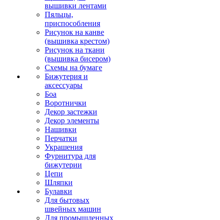
вышивки лентами
Пяльцы,
приспособления
Рисунок на канве
(вышивка крестом)
Рисунок на ткани
(вышивка бисером)
Схемы на бумаге
Бижутерия и
аксессуары
Боа
Воротнички
Декор застежки
Декор элементы
Нашивки
Перчатки
Украшения
Фурнитура для
бижутерии
Цепи
Шляпки
Булавки
Для бытовых
швейных машин
Для промышленных