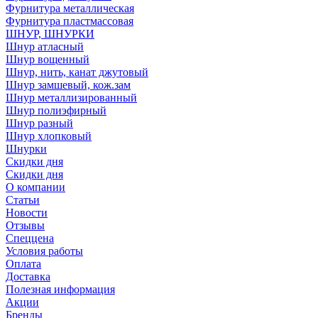
Фурнитура металлическая
Фурнитура пластмассовая
ШНУР, ШНУРКИ
Шнур атласный
Шнур вощенный
Шнур, нить, канат джутовый
Шнур замшевый, кож.зам
Шнур металлизированный
Шнур полиэфирный
Шнур разный
Шнур хлопковый
Шнурки
Скидки дня
Скидки дня
О компании
Статьи
Новости
Отзывы
Спеццена
Условия работы
Оплата
Доставка
Полезная информация
Акции
Бренды