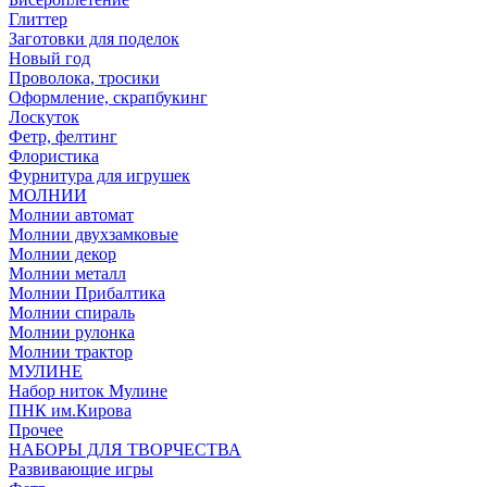
Глиттер
Заготовки для поделок
Новый год
Проволока, тросики
Оформление, скрапбукинг
Лоскуток
Фетр, фелтинг
Флористика
Фурнитура для игрушек
МОЛНИИ
Молнии автомат
Молнии двухзамковые
Молнии декор
Молнии металл
Молнии Прибалтика
Молнии спираль
Молнии рулонка
Молнии трактор
МУЛИНЕ
Набор ниток Мулине
ПНК им.Кирова
Прочее
НАБОРЫ ДЛЯ ТВОРЧЕСТВА
Развивающие игры