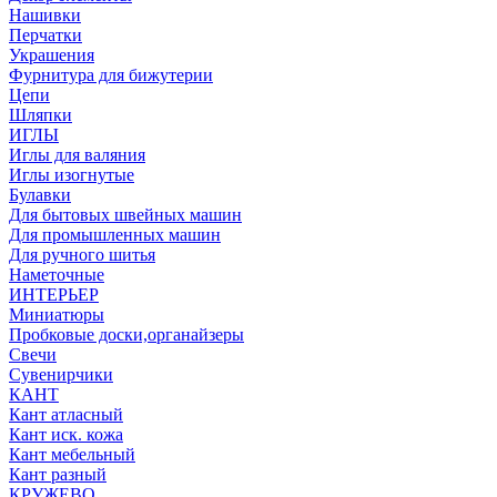
Нашивки
Перчатки
Украшения
Фурнитура для бижутерии
Цепи
Шляпки
ИГЛЫ
Иглы для валяния
Иглы изогнутые
Булавки
Для бытовых швейных машин
Для промышленных машин
Для ручного шитья
Наметочные
ИНТЕРЬЕР
Миниатюры
Пробковые доски,органайзеры
Свечи
Сувенирчики
КАНТ
Кант атласный
Кант иск. кожа
Кант мебельный
Кант разный
КРУЖЕВО