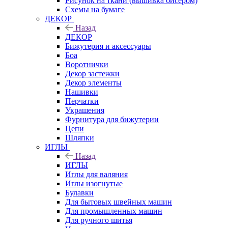
Рисунок на ткани (вышивка бисером)
Схемы на бумаге
ДЕКОР
Назад
ДЕКОР
Бижутерия и аксессуары
Боа
Воротнички
Декор застежки
Декор элементы
Нашивки
Перчатки
Украшения
Фурнитура для бижутерии
Цепи
Шляпки
ИГЛЫ
Назад
ИГЛЫ
Иглы для валяния
Иглы изогнутые
Булавки
Для бытовых швейных машин
Для промышленных машин
Для ручного шитья