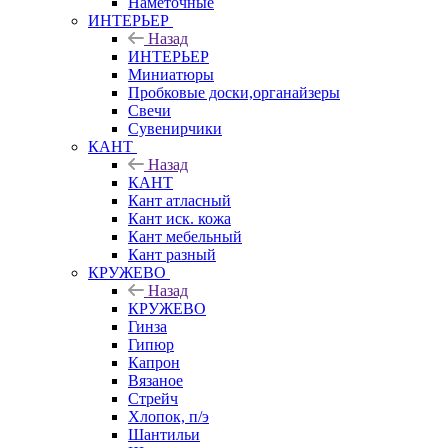
Наметочные
ИНТЕРЬЕР
Назад
ИНТЕРЬЕР
Миниатюры
Пробковые доски,органайзеры
Свечи
Сувенирчики
КАНТ
Назад
КАНТ
Кант атласный
Кант иск. кожа
Кант мебельный
Кант разный
КРУЖЕВО
Назад
КРУЖЕВО
Гинза
Гипюр
Капрон
Вязаное
Стрейч
Хлопок, п/э
Шантильи