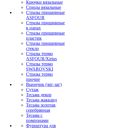
Крючки вязальные
Спицы вязальные
Стразы пришивные
ASFOUR
Стразы пришивные
в цапах
Стразы пришивные
пластик
Стразы пришивные
стекло
Стразы термо
ASFOUR/Xirius
Стразы термо
SWAROVSKI
Стразы термо
прочие
Вьюнчик (зиг-заг)
Сутаж
Тесьма декор
Тесьма жаккард
Тесьма золотая,
серебрянная
Тесьма с
помпонами
Фурнитура для