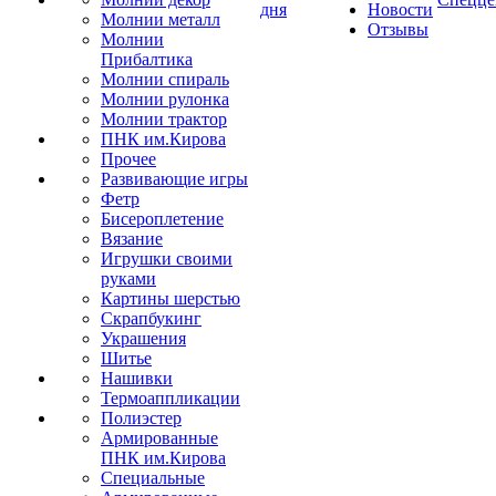
дня
Новости
Молнии металл
Отзывы
Молнии
Прибалтика
Молнии спираль
Молнии рулонка
Молнии трактор
ПНК им.Кирова
Прочее
Развивающие игры
Фетр
Бисероплетение
Вязание
Игрушки своими
руками
Картины шерстью
Скрапбукинг
Украшения
Шитье
Нашивки
Термоаппликации
Полиэстер
Армированные
ПНК им.Кирова
Специальные