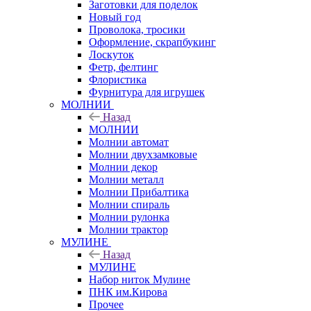
Заготовки для поделок
Новый год
Проволока, тросики
Оформление, скрапбукинг
Лоскуток
Фетр, фелтинг
Флористика
Фурнитура для игрушек
МОЛНИИ
Назад
МОЛНИИ
Молнии автомат
Молнии двухзамковые
Молнии декор
Молнии металл
Молнии Прибалтика
Молнии спираль
Молнии рулонка
Молнии трактор
МУЛИНЕ
Назад
МУЛИНЕ
Набор ниток Мулине
ПНК им.Кирова
Прочее