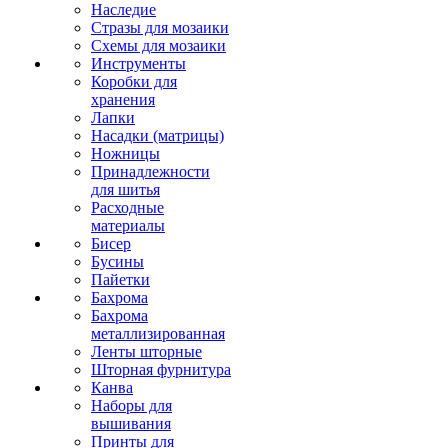
Наследие
Стразы для мозаики
Схемы для мозаики
Инструменты
Коробки для
хранения
Лапки
Насадки (матрицы)
Ножницы
Принадлежности
для шитья
Расходные
материалы
Бисер
Бусины
Пайетки
Бахрома
Бахрома
металлизированная
Ленты шторные
Шторная фурнитура
Канва
Наборы для
вышивания
Принты для