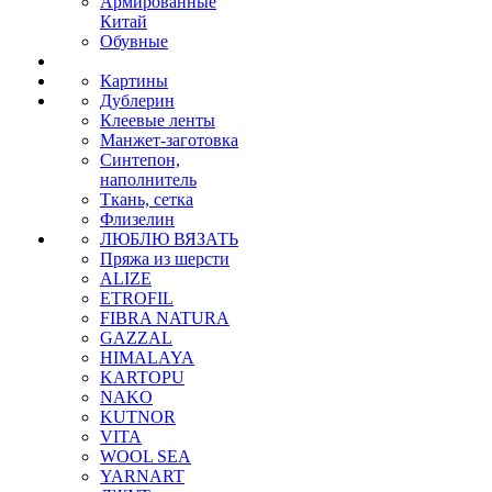
Армированные
Китай
Обувные
Картины
Дублерин
Клеевые ленты
Манжет-заготовка
Синтепон,
наполнитель
Ткань, сетка
Флизелин
ЛЮБЛЮ ВЯЗАТЬ
Пряжа из шерсти
ALIZE
ETROFIL
FIBRA NATURA
GAZZAL
HIMALAYA
KARTOPU
NAKO
KUTNOR
VITA
WOOL SEA
YARNART