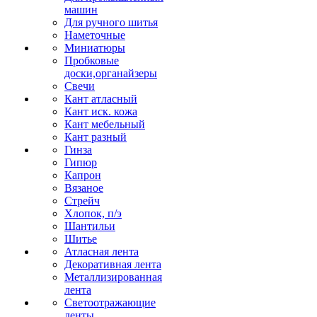
машин
Для ручного шитья
Наметочные
Миниатюры
Пробковые
доски,органайзеры
Свечи
Кант атласный
Кант иск. кожа
Кант мебельный
Кант разный
Гинза
Гипюр
Капрон
Вязаное
Стрейч
Хлопок, п/э
Шантильи
Шитье
Атласная лента
Декоративная лента
Металлизированная
лента
Светоотражающие
ленты