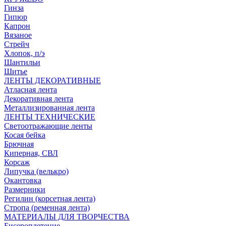
Гинза
Гипюр
Капрон
Вязаное
Стрейч
Хлопок, п/э
Шантильи
Шитье
ЛЕНТЫ ДЕКОРАТИВНЫЕ
Атласная лента
Декоративная лента
Металлизированная лента
ЛЕНТЫ ТЕХНИЧЕСКИЕ
Светоотражающие ленты
Косая бейка
Брючная
Киперная, СВЛ
Корсаж
Липучка (велькро)
Окантовка
Размерники
Регилин (корсетная лента)
Стропа (ременная лента)
МАТЕРИАЛЫ ДЛЯ ТВОРЧЕСТВА
Бисероплетение