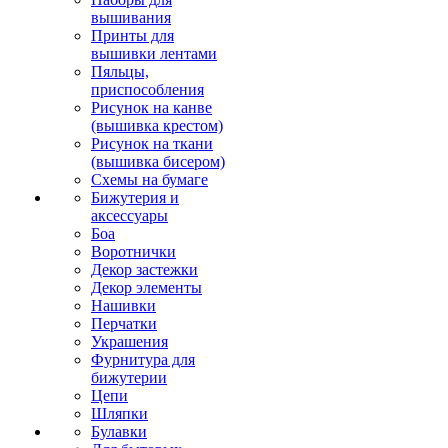
вышивания
Принты для
вышивки лентами
Пяльцы,
приспособления
Рисунок на канве
(вышивка крестом)
Рисунок на ткани
(вышивка бисером)
Схемы на бумаге
Бижутерия и
аксессуары
Боа
Воротнички
Декор застежки
Декор элементы
Нашивки
Перчатки
Украшения
Фурнитура для
бижутерии
Цепи
Шляпки
Булавки