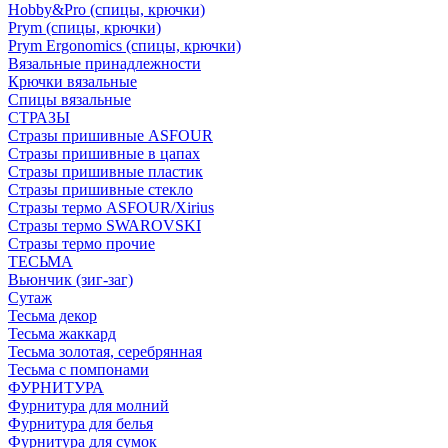
Hobby&Pro (спицы, крючки)
Prym (спицы, крючки)
Prym Ergonomics (спицы, крючки)
Вязальные принадлежности
Крючки вязальные
Спицы вязальные
СТРАЗЫ
Стразы пришивные ASFOUR
Стразы пришивные в цапах
Стразы пришивные пластик
Стразы пришивные стекло
Стразы термо ASFOUR/Xirius
Стразы термо SWAROVSKI
Стразы термо прочие
ТЕСЬМА
Вьюнчик (зиг-заг)
Сутаж
Тесьма декор
Тесьма жаккард
Тесьма золотая, серебрянная
Тесьма с помпонами
ФУРНИТУРА
Фурнитура для молний
Фурнитура для белья
Фурнитура для сумок