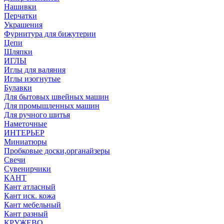
Нашивки
Перчатки
Украшения
Фурнитура для бижутерии
Цепи
Шляпки
ИГЛЫ
Иглы для валяния
Иглы изогнутые
Булавки
Для бытовых швейных машин
Для промышленных машин
Для ручного шитья
Наметочные
ИНТЕРЬЕР
Миниатюры
Пробковые доски,органайзеры
Свечи
Сувенирчики
КАНТ
Кант атласный
Кант иск. кожа
Кант мебельный
Кант разный
КРУЖЕВО