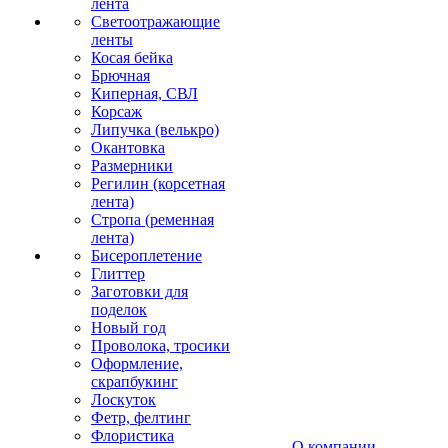
лента
Светоотражающие
ленты
Косая бейка
Брючная
Киперная, СВЛ
Корсаж
Липучка (велькро)
Окантовка
Размерники
Регилин (корсетная
лента)
Стропа (ременная
лента)
Бисероплетение
Глиттер
Заготовки для
поделок
Новый год
Проволока, тросики
Оформление,
скрапбукинг
Лоскуток
Фетр, фелтинг
Флористика
О компании