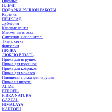
Обувные
ПЛЕЧИ
ПОДАРКИ РУЧНОЙ РАБОТЫ
Картины
ПРИКЛАД
Дублерин
Клеевые ленты
Манжет-заготовка
Синтепон, наполнитель
Ткань, сетка
Флизелин
ПРЯЖА
ЛЮБЛЮ ВЯЗАТЬ
Пряжа для игрушек
Пряжа для корзинок
Пряжа для ковриков
Пряжа для мочалок
Плюшевая пряжа для игрушек
Пряжа из шерсти
ALIZE
ETROFIL
FIBRA NATURA
GAZZAL
HIMALAYA
KARTOPU