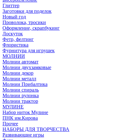
Глиттер
Заготовки для поделок
Новый год
Проволока, тросики
Оформление, скрапбукинг
Лоскуток
Фетр, фелтинг
Флористика
Фурнитура для игрушек
МОЛНИИ
Молнии автомат
Молнии двухзамковые
Молнии декор
Молнии металл
Молнии Прибалтика
Молнии спираль
Молнии рулонка
Молнии трактор
МУЛИНЕ
Набор ниток Мулине
ПНК им.Кирова
Прочее
НАБОРЫ ДЛЯ ТВОРЧЕСТВА
Развивающие игры