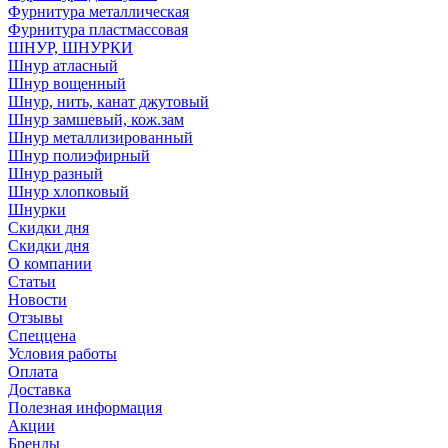
Фурнитура металлическая
Фурнитура пластмассовая
ШНУР, ШНУРКИ
Шнур атласный
Шнур вощенный
Шнур, нить, канат джутовый
Шнур замшевый, кож.зам
Шнур металлизированный
Шнур полиэфирный
Шнур разный
Шнур хлопковый
Шнурки
Скидки дня
Скидки дня
О компании
Статьи
Новости
Отзывы
Спеццена
Условия работы
Оплата
Доставка
Полезная информация
Акции
Бренды