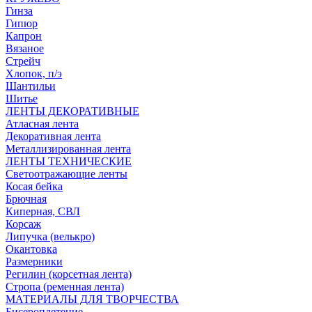
Гинза
Гипюр
Капрон
Вязаное
Стрейч
Хлопок, п/э
Шантильи
Шитье
ЛЕНТЫ ДЕКОРАТИВНЫЕ
Атласная лента
Декоративная лента
Металлизированная лента
ЛЕНТЫ ТЕХНИЧЕСКИЕ
Светоотражающие ленты
Косая бейка
Брючная
Киперная, СВЛ
Корсаж
Липучка (велькро)
Окантовка
Размерники
Регилин (корсетная лента)
Стропа (ременная лента)
МАТЕРИАЛЫ ДЛЯ ТВОРЧЕСТВА
Бисероплетение