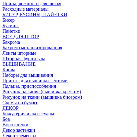
Принадлежности для шитья
Расходные материалы
БИСЕР, БУСИНЫ, ПАЙЕТКИ
Бисер
Бусины
Пайетки
ВСЕ ДЛЯ ШТОР
Бахрома
Бахрома металлизированная
Ленты шторные
Шторная фурнитура
ВЫШИВАНИЕ
Канва
Наборы для вышивания
Принты для вышивки лентами
Пяльцы, приспособления
Рисунок на канве (вышивка крестом)
Рисунок на ткани (вышивка бисером)
Схемы на бумаге
ДЕКОР
Бижутерия и аксессуары
Боа
Воротнички
Декор застежки
Декор элементы