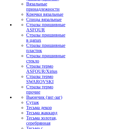
Вязальные
принадлежности
Крючки вязальные
Спицы вязальные
Стразы пришивные
ASFOUR
Стразы пришивные
в цапах
Стразы пришивные
пластик
Стразы пришивные
стекло
Стразы термо
ASFOUR/Xirius
Стразы термо
SWAROVSKI
Стразы термо
прочие
Вьюнчик (зиг-заг)
Сутаж
Тесьма декор
Тесьма жаккард
Тесьма золотая,
серебрянная
Тесьма с