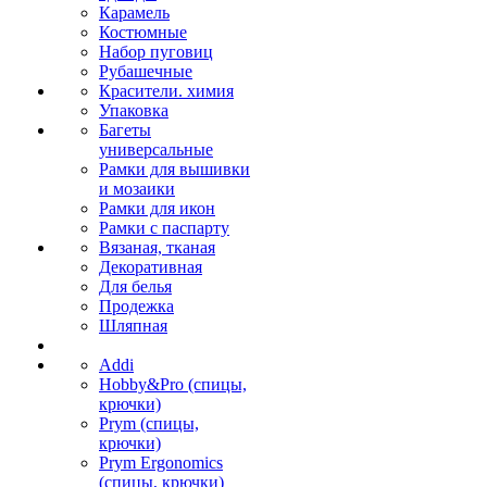
Карамель
Костюмные
Набор пуговиц
Рубашечные
Красители. химия
Упаковка
Багеты
универсальные
Рамки для вышивки
и мозаики
Рамки для икон
Рамки с паспарту
Вязаная, тканая
Декоративная
Для белья
Продежка
Шляпная
Addi
Hobby&Pro (спицы,
крючки)
Prym (спицы,
крючки)
Prym Ergonomics
(спицы, крючки)