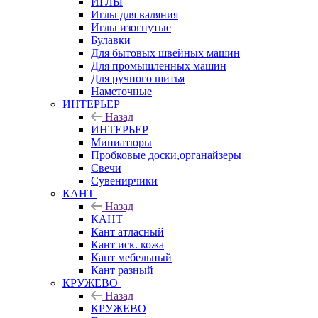
ИГЛЫ
Иглы для валяния
Иглы изогнутые
Булавки
Для бытовых швейных машин
Для промышленных машин
Для ручного шитья
Наметочные
ИНТЕРЬЕР
Назад
ИНТЕРЬЕР
Миниатюры
Пробковые доски,органайзеры
Свечи
Сувенирчики
КАНТ
Назад
КАНТ
Кант атласный
Кант иск. кожа
Кант мебельный
Кант разный
КРУЖЕВО
Назад
КРУЖЕВО