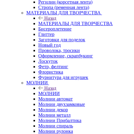
Регилин (корсетная лента)
Стропа (ременная лента)
МАТЕРИАЛЫ ДЛЯ ТВОРЧЕСТВА
Назад
МАТЕРИАЛЫ ДЛЯ ТВОРЧЕСТВА
Бисероплетение
Глиттер
Заготовки для поделок
Новый год
Проволока, тросики
Оформление, скрапбукинг
Лоскуток
Фетр, фелтинг
Флористика
Фурнитура для игрушек
МОЛНИИ
Назад
МОЛНИИ
Молнии автомат
Молнии двухзамковые
Молнии декор
Молнии металл
Молнии Прибалтика
Молнии спираль
Молнии рулонка