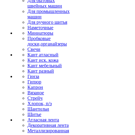
Для бытовых
швейных машин
Для промышленных
машин
Для ручного шитья
Наметочные
Миниатюры
Пробковые
доски,органайзеры
Свечи
Кант атласный
Кант иск. кожа
Кант мебельный
Кант разный
Гинза
Гипюр
Капрон
Вязаное
Стрейч
Хлопок, п/э
Шантильи
Шитье
Атласная лента
Декоративная лента
Металлизированная