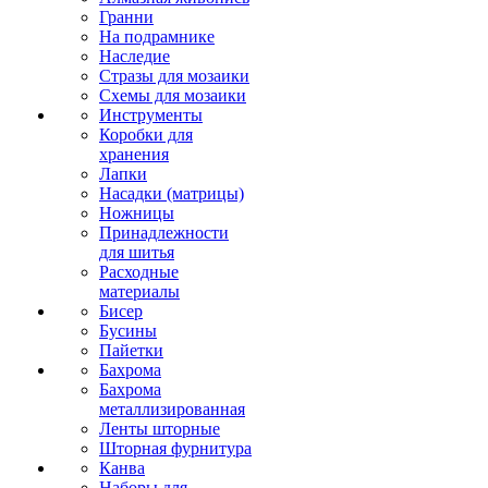
Гранни
На подрамнике
Наследие
Стразы для мозаики
Схемы для мозаики
Инструменты
Коробки для
хранения
Лапки
Насадки (матрицы)
Ножницы
Принадлежности
для шитья
Расходные
материалы
Бисер
Бусины
Пайетки
Бахрома
Бахрома
металлизированная
Ленты шторные
Шторная фурнитура
Канва
Наборы для