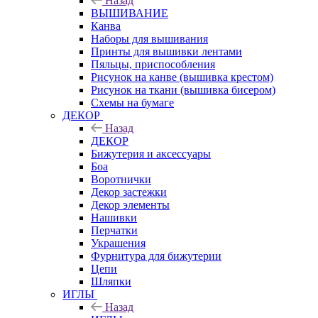
Назад
ВЫШИВАНИЕ
Канва
Наборы для вышивания
Принты для вышивки лентами
Пяльцы, приспособления
Рисунок на канве (вышивка крестом)
Рисунок на ткани (вышивка бисером)
Схемы на бумаге
ДЕКОР
Назад
ДЕКОР
Бижутерия и аксессуары
Боа
Воротнички
Декор застежки
Декор элементы
Нашивки
Перчатки
Украшения
Фурнитура для бижутерии
Цепи
Шляпки
ИГЛЫ
Назад