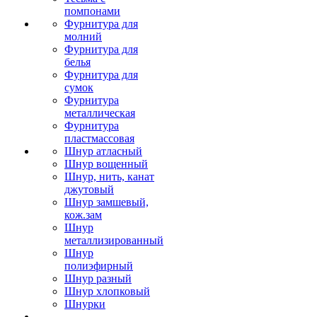
помпонами
Фурнитура для
молний
Фурнитура для
белья
Фурнитура для
сумок
Фурнитура
металлическая
Фурнитура
пластмассовая
Шнур атласный
Шнур вощенный
Шнур, нить, канат
джутовый
Шнур замшевый,
кож.зам
Шнур
металлизированный
Шнур
полиэфирный
Шнур разный
Шнур хлопковый
Шнурки