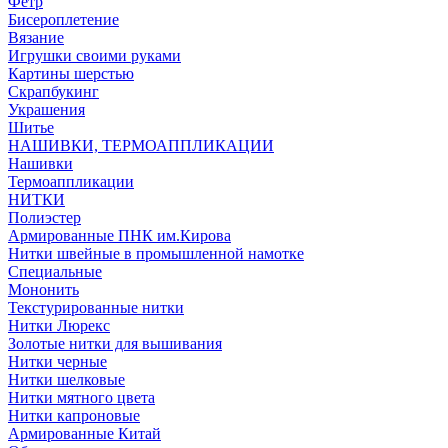
Фетр
Бисероплетение
Вязание
Игрушки своими руками
Картины шерстью
Скрапбукинг
Украшения
Шитье
НАШИВКИ, ТЕРМОАППЛИКАЦИИ
Нашивки
Термоаппликации
НИТКИ
Полиэстер
Армированные ПНК им.Кирова
Нитки швейные в промышленной намотке
Специальные
Мононить
Текстурированные нитки
Нитки Люрекс
Золотые нитки для вышивания
Нитки черные
Нитки шелковые
Нитки мятного цвета
Нитки капроновые
Армированные Китай