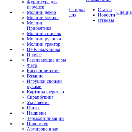
Фурнитура для
игрушек
Скидки
Статьи
Молнии декор
Спецце
дня
Новости
Молнии металл
Отзывы
Молнии
Прибалтика
Молнии спираль
Молнии рулонка
Молнии трактор
ПНК им.Кирова
Прочее
Развивающие игры
Фетр
Бисероплетение
Вязание
Игрушки своими
руками
Картины шерстью
Скрапбукинг
Украшения
Шитье
Нашивки
Термоаппликации
Полиэстер
Армированные