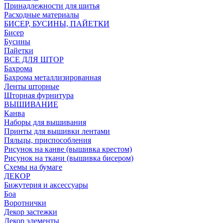
Принадлежности для шитья
Расходные материалы
БИСЕР, БУСИНЫ, ПАЙЕТКИ
Бисер
Бусины
Пайетки
ВСЕ ДЛЯ ШТОР
Бахрома
Бахрома металлизированная
Ленты шторные
Шторная фурнитура
ВЫШИВАНИЕ
Канва
Наборы для вышивания
Принты для вышивки лентами
Пяльцы, приспособления
Рисунок на канве (вышивка крестом)
Рисунок на ткани (вышивка бисером)
Схемы на бумаге
ДЕКОР
Бижутерия и аксессуары
Боа
Воротнички
Декор застежки
Декор элементы