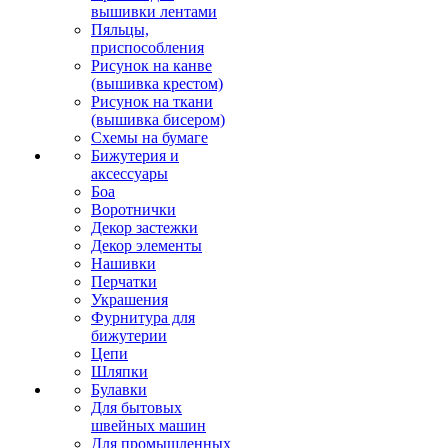
вышивки лентами
Пяльцы,
приспособления
Рисунок на канве
(вышивка крестом)
Рисунок на ткани
(вышивка бисером)
Схемы на бумаге
Бижутерия и
аксессуары
Боа
Воротнички
Декор застежки
Декор элементы
Нашивки
Перчатки
Украшения
Фурнитура для
бижутерии
Цепи
Шляпки
Булавки
Для бытовых
швейных машин
Для промышленных