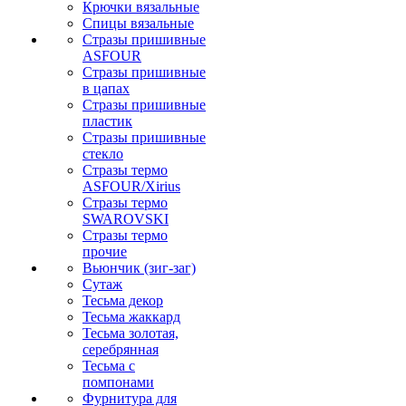
Крючки вязальные
Спицы вязальные
Стразы пришивные
ASFOUR
Стразы пришивные
в цапах
Стразы пришивные
пластик
Стразы пришивные
стекло
Стразы термо
ASFOUR/Xirius
Стразы термо
SWAROVSKI
Стразы термо
прочие
Вьюнчик (зиг-заг)
Сутаж
Тесьма декор
Тесьма жаккард
Тесьма золотая,
серебрянная
Тесьма с
помпонами
Фурнитура для