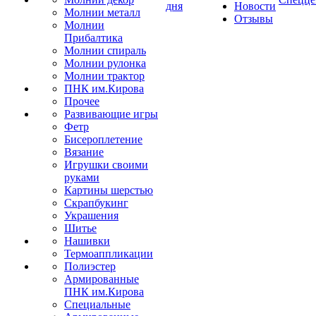
дня
Новости
Молнии металл
Отзывы
Молнии
Прибалтика
Молнии спираль
Молнии рулонка
Молнии трактор
ПНК им.Кирова
Прочее
Развивающие игры
Фетр
Бисероплетение
Вязание
Игрушки своими
руками
Картины шерстью
Скрапбукинг
Украшения
Шитье
Нашивки
Термоаппликации
Полиэстер
Армированные
ПНК им.Кирова
Специальные