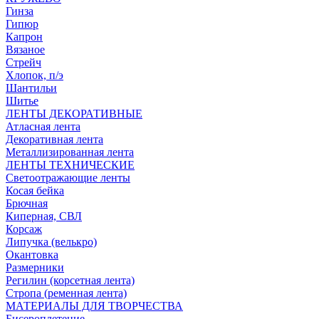
Гинза
Гипюр
Капрон
Вязаное
Стрейч
Хлопок, п/э
Шантильи
Шитье
ЛЕНТЫ ДЕКОРАТИВНЫЕ
Атласная лента
Декоративная лента
Металлизированная лента
ЛЕНТЫ ТЕХНИЧЕСКИЕ
Светоотражающие ленты
Косая бейка
Брючная
Киперная, СВЛ
Корсаж
Липучка (велькро)
Окантовка
Размерники
Регилин (корсетная лента)
Стропа (ременная лента)
МАТЕРИАЛЫ ДЛЯ ТВОРЧЕСТВА
Бисероплетение