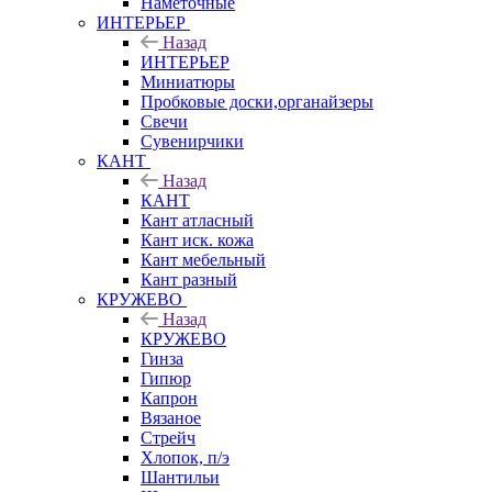
Наметочные
ИНТЕРЬЕР
Назад
ИНТЕРЬЕР
Миниатюры
Пробковые доски,органайзеры
Свечи
Сувенирчики
КАНТ
Назад
КАНТ
Кант атласный
Кант иск. кожа
Кант мебельный
Кант разный
КРУЖЕВО
Назад
КРУЖЕВО
Гинза
Гипюр
Капрон
Вязаное
Стрейч
Хлопок, п/э
Шантильи