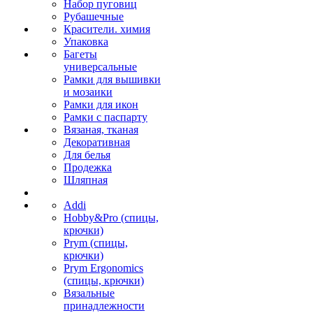
Набор пуговиц
Рубашечные
Красители. химия
Упаковка
Багеты
универсальные
Рамки для вышивки
и мозаики
Рамки для икон
Рамки с паспарту
Вязаная, тканая
Декоративная
Для белья
Продежка
Шляпная
Addi
Hobby&Pro (спицы,
крючки)
Prym (спицы,
крючки)
Prym Ergonomics
(спицы, крючки)
Вязальные
принадлежности