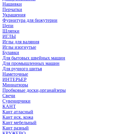
Нашивки
Перчатки
Украшения
Фурнитура для бижутерии
Цепи
Шляпки
ИГЛЫ
Иглы для валяния
Иглы изогнутые
Булавки
Для бытовых швейных машин
Для промышленных машин
Для ручного шитья
Наметочные
ИНТЕРЬЕР
Миниатюры
Пробковые доски,органайзеры
Свечи
Сувенирчики
КАНТ
Кант атласный
Кант иск. кожа
Кант мебельный
Кант разный
КРУЖЕВО