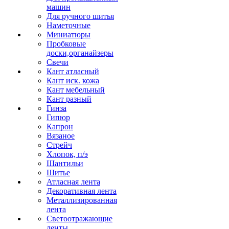
машин
Для ручного шитья
Наметочные
Миниатюры
Пробковые
доски,органайзеры
Свечи
Кант атласный
Кант иск. кожа
Кант мебельный
Кант разный
Гинза
Гипюр
Капрон
Вязаное
Стрейч
Хлопок, п/э
Шантильи
Шитье
Атласная лента
Декоративная лента
Металлизированная
лента
Светоотражающие
ленты