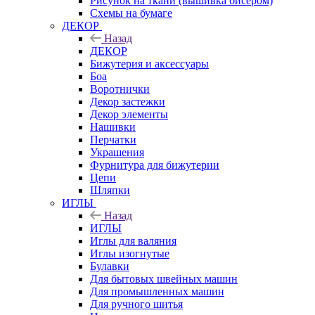
Рисунок на ткани (вышивка бисером)
Схемы на бумаге
ДЕКОР
Назад
ДЕКОР
Бижутерия и аксессуары
Боа
Воротнички
Декор застежки
Декор элементы
Нашивки
Перчатки
Украшения
Фурнитура для бижутерии
Цепи
Шляпки
ИГЛЫ
Назад
ИГЛЫ
Иглы для валяния
Иглы изогнутые
Булавки
Для бытовых швейных машин
Для промышленных машин
Для ручного шитья