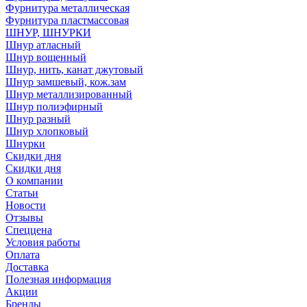
Фурнитура металлическая
Фурнитура пластмассовая
ШНУР, ШНУРКИ
Шнур атласный
Шнур вощенный
Шнур, нить, канат джутовый
Шнур замшевый, кож.зам
Шнур металлизированный
Шнур полиэфирный
Шнур разный
Шнур хлопковый
Шнурки
Скидки дня
Скидки дня
О компании
Статьи
Новости
Отзывы
Спеццена
Условия работы
Оплата
Доставка
Полезная информация
Акции
Бренды