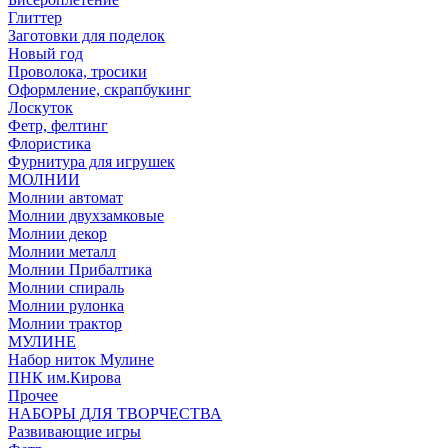
Глиттер
Заготовки для поделок
Новый год
Проволока, тросики
Оформление, скрапбукинг
Лоскуток
Фетр, фелтинг
Флористика
Фурнитура для игрушек
МОЛНИИ
Молнии автомат
Молнии двухзамковые
Молнии декор
Молнии металл
Молнии Прибалтика
Молнии спираль
Молнии рулонка
Молнии трактор
МУЛИНЕ
Набор ниток Мулине
ПНК им.Кирова
Прочее
НАБОРЫ ДЛЯ ТВОРЧЕСТВА
Развивающие игры