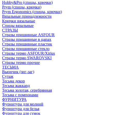
Hobby&Pro (спицы, крючки)
Prym (спицы, крючки)
Prym Ergonomics (спицы, крючки)
Вязальные принадлежности
Крючки вязальные
Спицы вязальные
СТРАЗЫ
Стразы пришивные ASFOUR
Стразы пришивные в цапах
Стразы пришивные пластик
Стразы пришивные стекло
Стразы термо ASFOUR/Xirius
Стразы термо SWAROVSKI
Стразы термо прочие
ТЕСЬМА
Вьюнчик (зиг-заг)
Сутаж
Тесьма декор
Тесьма жаккард
Тесьма золотая, серебрянная
Тесьма с помпонами
ФУРНИТУРА
Фурнитура для молний
Фурнитура для белья
Фурнитура для сумок