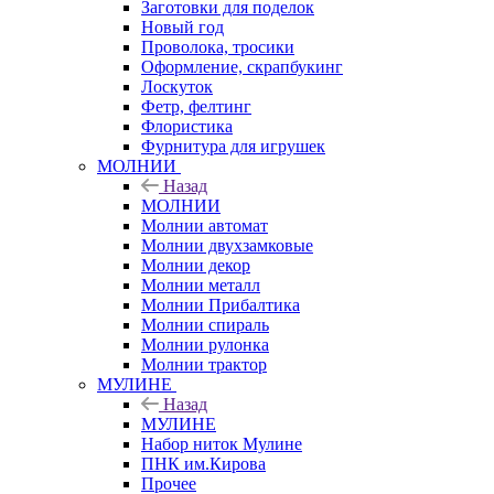
Заготовки для поделок
Новый год
Проволока, тросики
Оформление, скрапбукинг
Лоскуток
Фетр, фелтинг
Флористика
Фурнитура для игрушек
МОЛНИИ
Назад
МОЛНИИ
Молнии автомат
Молнии двухзамковые
Молнии декор
Молнии металл
Молнии Прибалтика
Молнии спираль
Молнии рулонка
Молнии трактор
МУЛИНЕ
Назад
МУЛИНЕ
Набор ниток Мулине
ПНК им.Кирова
Прочее