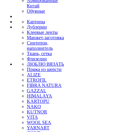
Армированные
Китай
Обувные
Картины
Дублерин
Клеевые ленты
Манжет-заготовка
Синтепон,
наполнитель
Ткань, сетка
Флизелин
ЛЮБЛЮ ВЯЗАТЬ
Пряжа из шерсти
ALIZE
ETROFIL
FIBRA NATURA
GAZZAL
HIMALAYA
KARTOPU
NAKO
KUTNOR
VITA
WOOL SEA
YARNART