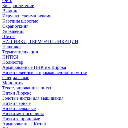
Фетр
Бисероплетение
Вязание
Игрушки своими руками
Картины шерстью
Скрапбукинг
Украшения
Шитье
НАШИВКИ, ТЕРМОАППЛИКАЦИИ
Нашивки
Термоаппликации
НИТКИ
Полиэстер
Армированные ПНК им.Кирова
Нитки швейные в промышленной намотке
Специальные
Мононить
Текстурированные нитки
Нитки Люрекс
Золотые нитки для вышивания
Нитки черные
Нитки шелковые
Нитки мятного цвета
Нитки капроновые
Армированные Китай