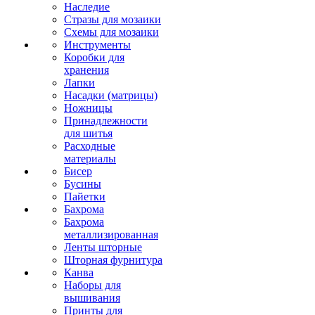
Наследие
Стразы для мозаики
Схемы для мозаики
Инструменты
Коробки для
хранения
Лапки
Насадки (матрицы)
Ножницы
Принадлежности
для шитья
Расходные
материалы
Бисер
Бусины
Пайетки
Бахрома
Бахрома
металлизированная
Ленты шторные
Шторная фурнитура
Канва
Наборы для
вышивания
Принты для