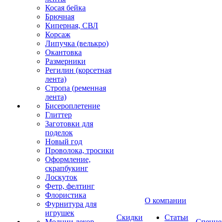
Косая бейка
Брючная
Киперная, СВЛ
Корсаж
Липучка (велькро)
Окантовка
Размерники
Регилин (корсетная
лента)
Стропа (ременная
лента)
Бисероплетение
Глиттер
Заготовки для
поделок
Новый год
Проволока, тросики
Оформление,
скрапбукинг
Лоскуток
Фетр, фелтинг
Флористика
О компании
Фурнитура для
игрушек
Скидки
Статьи
Молнии декор
Спецце