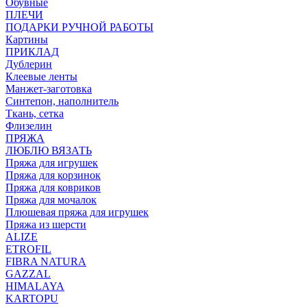
Обувные
ПЛЕЧИ
ПОДАРКИ РУЧНОЙ РАБОТЫ
Картины
ПРИКЛАД
Дублерин
Клеевые ленты
Манжет-заготовка
Синтепон, наполнитель
Ткань, сетка
Флизелин
ПРЯЖА
ЛЮБЛЮ ВЯЗАТЬ
Пряжа для игрушек
Пряжа для корзинок
Пряжа для ковриков
Пряжа для мочалок
Плюшевая пряжа для игрушек
Пряжа из шерсти
ALIZE
ETROFIL
FIBRA NATURA
GAZZAL
HIMALAYA
KARTOPU