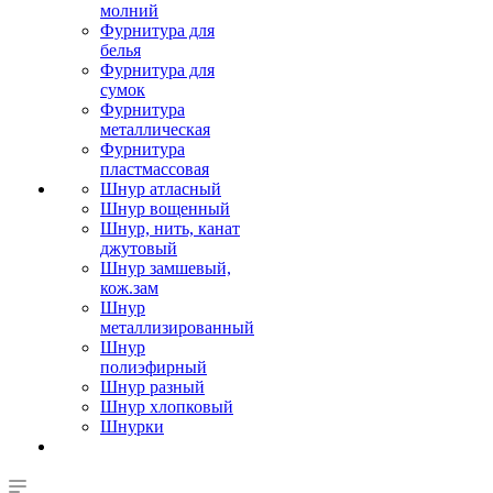
молний
Фурнитура для
белья
Фурнитура для
сумок
Фурнитура
металлическая
Фурнитура
пластмассовая
Шнур атласный
Шнур вощенный
Шнур, нить, канат
джутовый
Шнур замшевый,
кож.зам
Шнур
металлизированный
Шнур
полиэфирный
Шнур разный
Шнур хлопковый
Шнурки