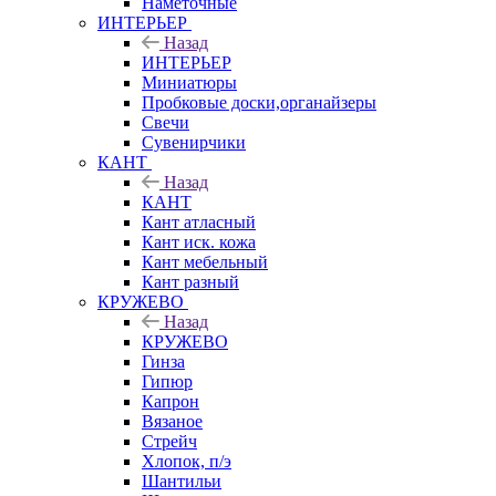
Наметочные
ИНТЕРЬЕР
Назад
ИНТЕРЬЕР
Миниатюры
Пробковые доски,органайзеры
Свечи
Сувенирчики
КАНТ
Назад
КАНТ
Кант атласный
Кант иск. кожа
Кант мебельный
Кант разный
КРУЖЕВО
Назад
КРУЖЕВО
Гинза
Гипюр
Капрон
Вязаное
Стрейч
Хлопок, п/э
Шантильи