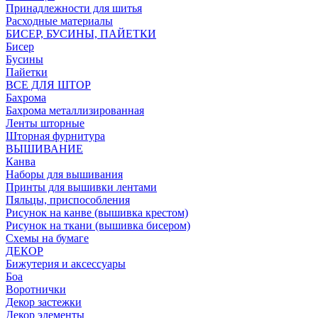
Принадлежности для шитья
Расходные материалы
БИСЕР, БУСИНЫ, ПАЙЕТКИ
Бисер
Бусины
Пайетки
ВСЕ ДЛЯ ШТОР
Бахрома
Бахрома металлизированная
Ленты шторные
Шторная фурнитура
ВЫШИВАНИЕ
Канва
Наборы для вышивания
Принты для вышивки лентами
Пяльцы, приспособления
Рисунок на канве (вышивка крестом)
Рисунок на ткани (вышивка бисером)
Схемы на бумаге
ДЕКОР
Бижутерия и аксессуары
Боа
Воротнички
Декор застежки
Декор элементы