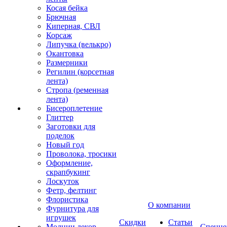
Косая бейка
Брючная
Киперная, СВЛ
Корсаж
Липучка (велькро)
Окантовка
Размерники
Регилин (корсетная
лента)
Стропа (ременная
лента)
Бисероплетение
Глиттер
Заготовки для
поделок
Новый год
Проволока, тросики
Оформление,
скрапбукинг
Лоскуток
Фетр, фелтинг
Флористика
О компании
Фурнитура для
игрушек
Скидки
Статьи
Молнии декор
Спецце