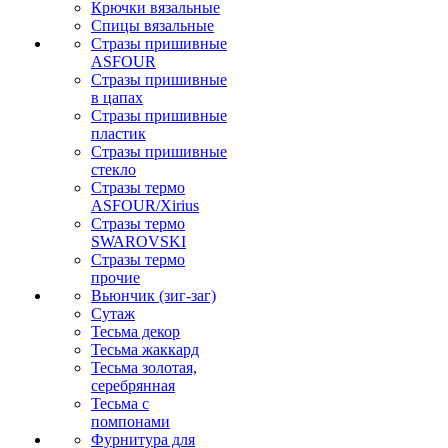
Крючки вязальные
Спицы вязальные
Стразы пришивные
ASFOUR
Стразы пришивные
в цапах
Стразы пришивные
пластик
Стразы пришивные
стекло
Стразы термо
ASFOUR/Xirius
Стразы термо
SWAROVSKI
Стразы термо
прочие
Вьюнчик (зиг-заг)
Сутаж
Тесьма декор
Тесьма жаккард
Тесьма золотая,
серебрянная
Тесьма с
помпонами
Фурнитура для