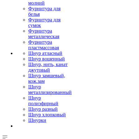
молний
Фурнитура для
белья
Фурнитура для
сумок
Фурнитура
металлическая
Фурнитура
пластмассовая
Шнур атласный
Шнур вощенный
Шнур, нить, канат
джутовый
Шнур замшевый,
кож.зам
Шнур
металлизированный
Шнур
полиэфирный
Шнур разный
Шнур хлопковый
Шнурки