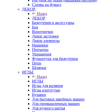
Рисунок на ткани (вышивка бисером)
Схемы на бумаге
ДЕКОР
Назад
ДЕКОР
Бижутерия и аксессуары
Боа
Воротнички
Декор застежки
Декор элементы
Нашивки
Перчатки
Украшения
Фурнитура для бижутерии
Цепи
Шляпки
ИГЛЫ
Назад
ИГЛЫ
Иглы для валяния
Иглы изогнутые
Булавки
Для бытовых швейных машин
Для промышленных машин
Для ручного шитья