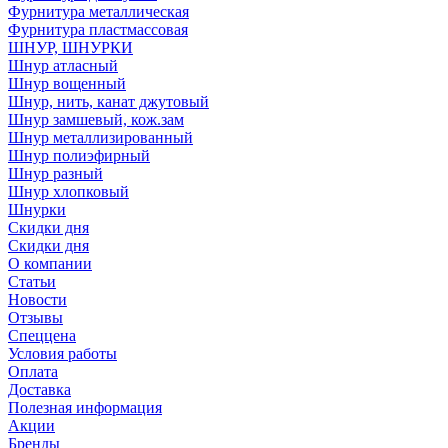
Фурнитура металлическая
Фурнитура пластмассовая
ШНУР, ШНУРКИ
Шнур атласный
Шнур вощенный
Шнур, нить, канат джутовый
Шнур замшевый, кож.зам
Шнур металлизированный
Шнур полиэфирный
Шнур разный
Шнур хлопковый
Шнурки
Скидки дня
Скидки дня
О компании
Статьи
Новости
Отзывы
Спеццена
Условия работы
Оплата
Доставка
Полезная информация
Акции
Бренды