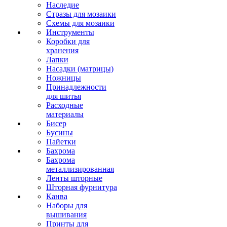
Наследие
Стразы для мозаики
Схемы для мозаики
Инструменты
Коробки для
хранения
Лапки
Насадки (матрицы)
Ножницы
Принадлежности
для шитья
Расходные
материалы
Бисер
Бусины
Пайетки
Бахрома
Бахрома
металлизированная
Ленты шторные
Шторная фурнитура
Канва
Наборы для
вышивания
Принты для