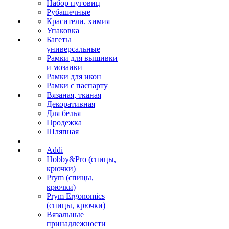
Набор пуговиц
Рубашечные
Красители. химия
Упаковка
Багеты
универсальные
Рамки для вышивки
и мозаики
Рамки для икон
Рамки с паспарту
Вязаная, тканая
Декоративная
Для белья
Продежка
Шляпная
Addi
Hobby&Pro (спицы,
крючки)
Prym (спицы,
крючки)
Prym Ergonomics
(спицы, крючки)
Вязальные
принадлежности