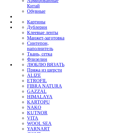
Армированные
Китай
Обувные
Картины
Дублерин
Клеевые ленты
Манжет-заготовка
Синтепон,
наполнитель
Ткань, сетка
Флизелин
ЛЮБЛЮ ВЯЗАТЬ
Пряжа из шерсти
ALIZE
ETROFIL
FIBRA NATURA
GAZZAL
HIMALAYA
KARTOPU
NAKO
KUTNOR
VITA
WOOL SEA
YARNART