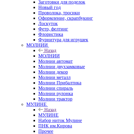
Заготовки для поделок
Новый год
Проволока, тросики
Оформление, скрапбукинг
Лоскуток
Фетр, фелтинг
Флористика
Фурнитура для игрушек
МОЛНИИ
Назад
МОЛНИИ
Молнии автомат
Молнии двухзамковые
Молнии декор
Молнии металл
Молнии Прибалтика
Молнии спираль
Молнии рулонка
Молнии трактор
МУЛИНЕ
Назад
МУЛИНЕ
Набор ниток Мулине
ПНК им.Кирова
Прочее