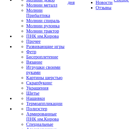
дня
Новости
Молнии металл
Отзывы
Молнии
Прибалтика
Молнии спираль
Молнии рулонка
Молнии трактор
ПНК им.Кирова
Прочее
Развивающие игры
Фетр
Бисероплетение
Вязание
Игрушки своими
руками
Картины шерстью
Скрапбукинг
Украшения
Шитье
Нашивки
Термоаппликации
Полиэстер
Армированные
ПНК им.Кирова
Специальные