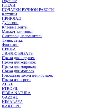
Обувные
ПЛЕЧИ
ПОДАРКИ РУЧНОЙ РАБОТЫ
Картины
ПРИКЛАД
Дублерин
Клеевые ленты
Манжет-заготовка
Синтепон, наполнитель
Ткань, сетка
Флизелин
ПРЯЖА
ЛЮБЛЮ ВЯЗАТЬ
Пряжа для игрушек
Пряжа для корзинок
Пряжа для ковриков
Пряжа для мочалок
Плюшевая пряжа для игрушек
Пряжа из шерсти
ALIZE
ETROFIL
FIBRA NATURA
GAZZAL
HIMALAYA
KARTOPU