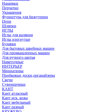
Нашивки
Перчатки
Украшения
Фурнитура для бижутерии
Цепи
Шляпки
ИГЛЫ
Иглы для валяния
Иглы изогнутые
Булавки
Для бытовых швейных машин
Для промышленных машин
Для ручного шитья
Наметочные
ИНТЕРЬЕР
Миниатюры
Пробковые доски,органайзеры
Свечи
Сувенирчики
КАНТ
Кант атласный
Кант иск. кожа
Кант мебельный
Кант разный
КРУЖЕВО