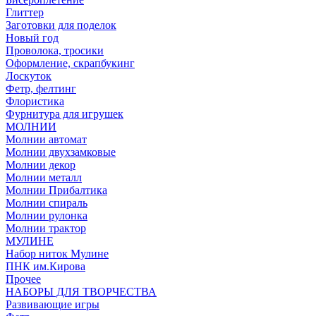
Глиттер
Заготовки для поделок
Новый год
Проволока, тросики
Оформление, скрапбукинг
Лоскуток
Фетр, фелтинг
Флористика
Фурнитура для игрушек
МОЛНИИ
Молнии автомат
Молнии двухзамковые
Молнии декор
Молнии металл
Молнии Прибалтика
Молнии спираль
Молнии рулонка
Молнии трактор
МУЛИНЕ
Набор ниток Мулине
ПНК им.Кирова
Прочее
НАБОРЫ ДЛЯ ТВОРЧЕСТВА
Развивающие игры