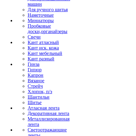
машин
Для ручного шитья
Наметочные
Миниатюры
Пробковые
доски,органайзеры
Свечи
Кант атласный
Кант иск. кожа
Кант мебельный
Кант разный
Гинза
Гипюр
Капрон
Вязаное
Стрейч
Хлопок, п/э
Шантильи
Шитье
Атласная лента
Декоративная лента
Металлизированная
лента
Светоотражающие
ленты