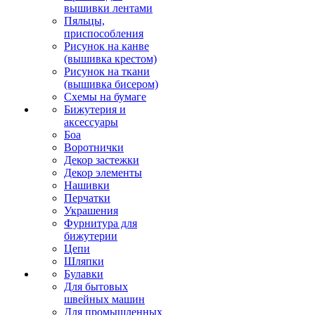
вышивки лентами
Пяльцы,
приспособления
Рисунок на канве
(вышивка крестом)
Рисунок на ткани
(вышивка бисером)
Схемы на бумаге
Бижутерия и
аксессуары
Боа
Воротнички
Декор застежки
Декор элементы
Нашивки
Перчатки
Украшения
Фурнитура для
бижутерии
Цепи
Шляпки
Булавки
Для бытовых
швейных машин
Для промышленных