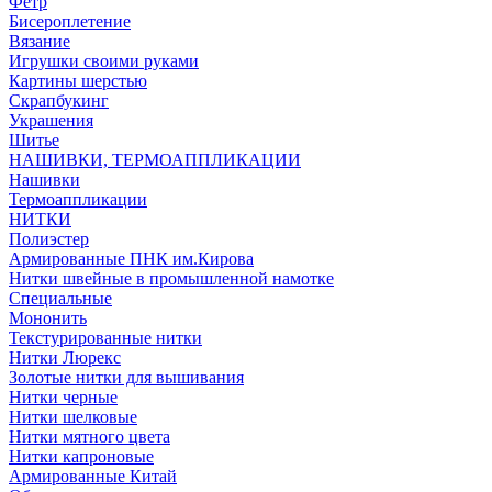
Фетр
Бисероплетение
Вязание
Игрушки своими руками
Картины шерстью
Скрапбукинг
Украшения
Шитье
НАШИВКИ, ТЕРМОАППЛИКАЦИИ
Нашивки
Термоаппликации
НИТКИ
Полиэстер
Армированные ПНК им.Кирова
Нитки швейные в промышленной намотке
Специальные
Мононить
Текстурированные нитки
Нитки Люрекс
Золотые нитки для вышивания
Нитки черные
Нитки шелковые
Нитки мятного цвета
Нитки капроновые
Армированные Китай