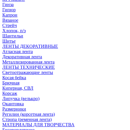
Гинза
Гипюр
Капрон
Вязаное
Стрейч
Хлопок, п/э
Шантильи
Шитье
ЛЕНТЫ ДЕКОРАТИВНЫЕ
Атласная лента
Декоративная лента
Металлизированная лента
ЛЕНТЫ ТЕХНИЧЕСКИЕ
Светоотражающие ленты
Косая бейка
Брючная
Киперная, СВЛ
Корсаж
Липучка (велькро)
Окантовка
Размерники
Регилин (корсетная лента)
Стропа (ременная лента)
МАТЕРИАЛЫ ДЛЯ ТВОРЧЕСТВА
Бисероплетение