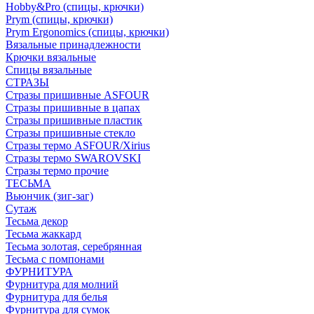
Hobby&Pro (спицы, крючки)
Prym (спицы, крючки)
Prym Ergonomics (спицы, крючки)
Вязальные принадлежности
Крючки вязальные
Спицы вязальные
СТРАЗЫ
Стразы пришивные ASFOUR
Стразы пришивные в цапах
Стразы пришивные пластик
Стразы пришивные стекло
Стразы термо ASFOUR/Xirius
Стразы термо SWAROVSKI
Стразы термо прочие
ТЕСЬМА
Вьюнчик (зиг-заг)
Сутаж
Тесьма декор
Тесьма жаккард
Тесьма золотая, серебрянная
Тесьма с помпонами
ФУРНИТУРА
Фурнитура для молний
Фурнитура для белья
Фурнитура для сумок