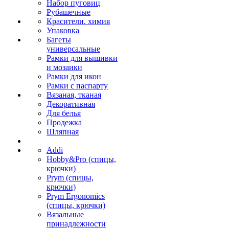
Набор пуговиц
Рубашечные
Красители. химия
Упаковка
Багеты
универсальные
Рамки для вышивки
и мозаики
Рамки для икон
Рамки с паспарту
Вязаная, тканая
Декоративная
Для белья
Продежка
Шляпная
Addi
Hobby&Pro (спицы,
крючки)
Prym (спицы,
крючки)
Prym Ergonomics
(спицы, крючки)
Вязальные
принадлежности