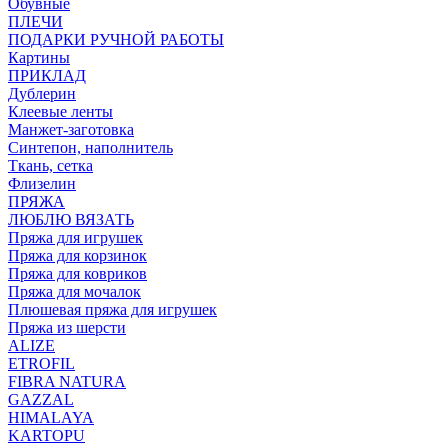
Обувные
ПЛЕЧИ
ПОДАРКИ РУЧНОЙ РАБОТЫ
Картины
ПРИКЛАД
Дублерин
Клеевые ленты
Манжет-заготовка
Синтепон, наполнитель
Ткань, сетка
Флизелин
ПРЯЖА
ЛЮБЛЮ ВЯЗАТЬ
Пряжа для игрушек
Пряжа для корзинок
Пряжа для ковриков
Пряжа для мочалок
Плюшевая пряжа для игрушек
Пряжа из шерсти
ALIZE
ETROFIL
FIBRA NATURA
GAZZAL
HIMALAYA
KARTOPU