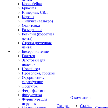
Косая бейка
Брючная
Киперная, СВЛ
Корсаж
Липучка (велькро)
Окантовка
Размерники
Регилин (корсетная
лента)
Стропа (ременная
лента)
Бисероплетение
Глиттер
Заготовки для
поделок
Новый год
Проволока, тросики
Оформление,
скрапбукинг
Лоскуток
Фетр, фелтинг
Флористика
О компании
Фурнитура для
игрушек
Скидки
Статьи
Молнии декор
Спецце