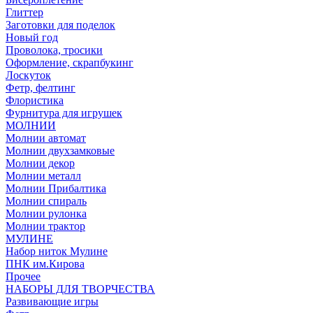
Глиттер
Заготовки для поделок
Новый год
Проволока, тросики
Оформление, скрапбукинг
Лоскуток
Фетр, фелтинг
Флористика
Фурнитура для игрушек
МОЛНИИ
Молнии автомат
Молнии двухзамковые
Молнии декор
Молнии металл
Молнии Прибалтика
Молнии спираль
Молнии рулонка
Молнии трактор
МУЛИНЕ
Набор ниток Мулине
ПНК им.Кирова
Прочее
НАБОРЫ ДЛЯ ТВОРЧЕСТВА
Развивающие игры