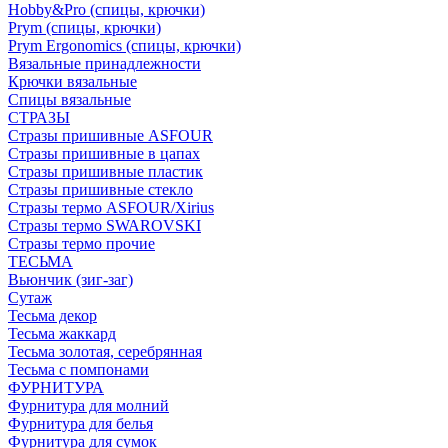
Hobby&Pro (спицы, крючки)
Prym (спицы, крючки)
Prym Ergonomics (спицы, крючки)
Вязальные принадлежности
Крючки вязальные
Спицы вязальные
СТРАЗЫ
Стразы пришивные ASFOUR
Стразы пришивные в цапах
Стразы пришивные пластик
Стразы пришивные стекло
Стразы термо ASFOUR/Xirius
Стразы термо SWAROVSKI
Стразы термо прочие
ТЕСЬМА
Вьюнчик (зиг-заг)
Сутаж
Тесьма декор
Тесьма жаккард
Тесьма золотая, серебрянная
Тесьма с помпонами
ФУРНИТУРА
Фурнитура для молний
Фурнитура для белья
Фурнитура для сумок