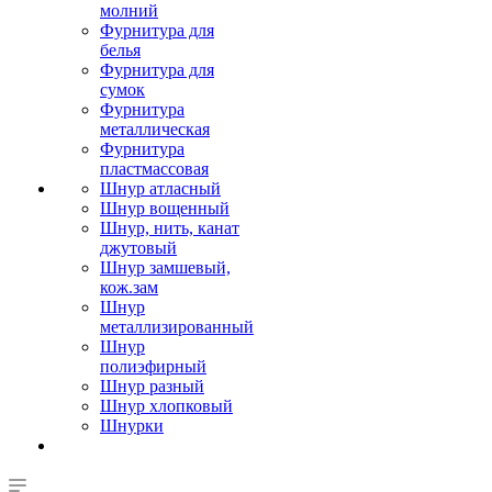
молний
Фурнитура для
белья
Фурнитура для
сумок
Фурнитура
металлическая
Фурнитура
пластмассовая
Шнур атласный
Шнур вощенный
Шнур, нить, канат
джутовый
Шнур замшевый,
кож.зам
Шнур
металлизированный
Шнур
полиэфирный
Шнур разный
Шнур хлопковый
Шнурки