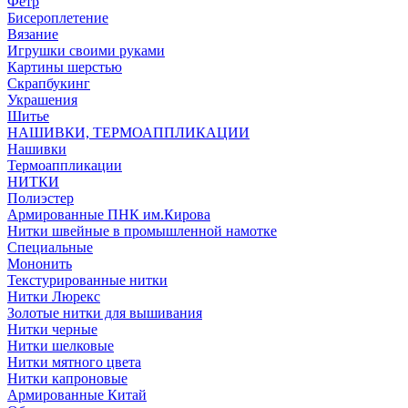
Фетр
Бисероплетение
Вязание
Игрушки своими руками
Картины шерстью
Скрапбукинг
Украшения
Шитье
НАШИВКИ, ТЕРМОАППЛИКАЦИИ
Нашивки
Термоаппликации
НИТКИ
Полиэстер
Армированные ПНК им.Кирова
Нитки швейные в промышленной намотке
Специальные
Мононить
Текстурированные нитки
Нитки Люрекс
Золотые нитки для вышивания
Нитки черные
Нитки шелковые
Нитки мятного цвета
Нитки капроновые
Армированные Китай