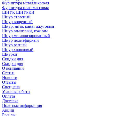
Фурнитура металлическая
Фурнитура пластмассовая
ШНУР, ШНУРКИ
Шнур атласный
Шнур вощенный
Шнур, нить, канат джутовый
Шнур замшевый, кож.зам
Шнур металлизированный
Шнур полиэфирный
Шнур разный
Шнур хлопковый
Шнурки
Скидки дня
Скидки дня
О компании
Статьи
Новости
Отзывы
Спеццена
Условия работы
Оплата
Доставка
Полезная информация
Акции
Бренды