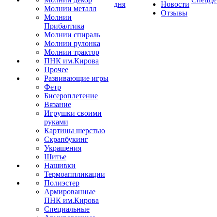
дня
Новости
Молнии металл
Отзывы
Молнии
Прибалтика
Молнии спираль
Молнии рулонка
Молнии трактор
ПНК им.Кирова
Прочее
Развивающие игры
Фетр
Бисероплетение
Вязание
Игрушки своими
руками
Картины шерстью
Скрапбукинг
Украшения
Шитье
Нашивки
Термоаппликации
Полиэстер
Армированные
ПНК им.Кирова
Специальные