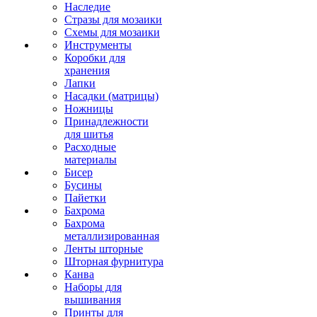
Наследие
Стразы для мозаики
Схемы для мозаики
Инструменты
Коробки для
хранения
Лапки
Насадки (матрицы)
Ножницы
Принадлежности
для шитья
Расходные
материалы
Бисер
Бусины
Пайетки
Бахрома
Бахрома
металлизированная
Ленты шторные
Шторная фурнитура
Канва
Наборы для
вышивания
Принты для