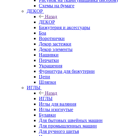
Рисунок на ткани (вышивка бисером)
Схемы на бумаге
ДЕКОР
Назад
ДЕКОР
Бижутерия и аксессуары
Боа
Воротнички
Декор застежки
Декор элементы
Нашивки
Перчатки
Украшения
Фурнитура для бижутерии
Цепи
Шляпки
ИГЛЫ
Назад
ИГЛЫ
Иглы для валяния
Иглы изогнутые
Булавки
Для бытовых швейных машин
Для промышленных машин
Для ручного шитья