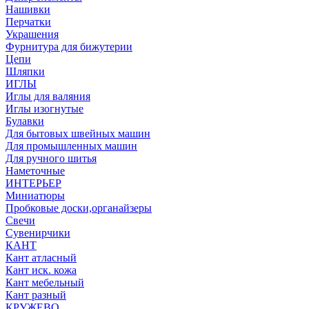
Нашивки
Перчатки
Украшения
Фурнитура для бижутерии
Цепи
Шляпки
ИГЛЫ
Иглы для валяния
Иглы изогнутые
Булавки
Для бытовых швейных машин
Для промышленных машин
Для ручного шитья
Наметочные
ИНТЕРЬЕР
Миниатюры
Пробковые доски,органайзеры
Свечи
Сувенирчики
КАНТ
Кант атласный
Кант иск. кожа
Кант мебельный
Кант разный
КРУЖЕВО