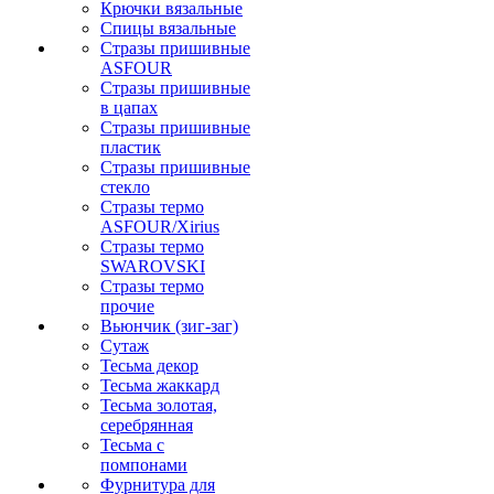
Крючки вязальные
Спицы вязальные
Стразы пришивные
ASFOUR
Стразы пришивные
в цапах
Стразы пришивные
пластик
Стразы пришивные
стекло
Стразы термо
ASFOUR/Xirius
Стразы термо
SWAROVSKI
Стразы термо
прочие
Вьюнчик (зиг-заг)
Сутаж
Тесьма декор
Тесьма жаккард
Тесьма золотая,
серебрянная
Тесьма с
помпонами
Фурнитура для