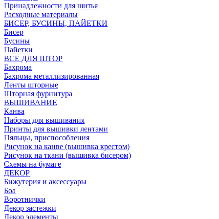
Принадлежности для шитья
Расходные материалы
БИСЕР, БУСИНЫ, ПАЙЕТКИ
Бисер
Бусины
Пайетки
ВСЕ ДЛЯ ШТОР
Бахрома
Бахрома металлизированная
Ленты шторные
Шторная фурнитура
ВЫШИВАНИЕ
Канва
Наборы для вышивания
Принты для вышивки лентами
Пяльцы, приспособления
Рисунок на канве (вышивка крестом)
Рисунок на ткани (вышивка бисером)
Схемы на бумаге
ДЕКОР
Бижутерия и аксессуары
Боа
Воротнички
Декор застежки
Декор элементы