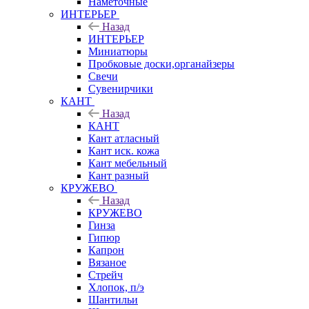
Наметочные
ИНТЕРЬЕР
Назад
ИНТЕРЬЕР
Миниатюры
Пробковые доски,органайзеры
Свечи
Сувенирчики
КАНТ
Назад
КАНТ
Кант атласный
Кант иск. кожа
Кант мебельный
Кант разный
КРУЖЕВО
Назад
КРУЖЕВО
Гинза
Гипюр
Капрон
Вязаное
Стрейч
Хлопок, п/э
Шантильи