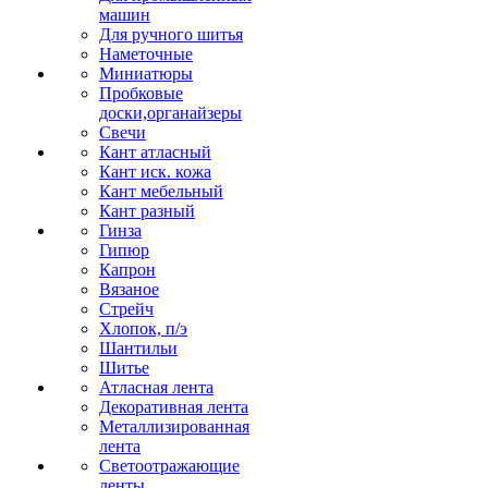
машин
Для ручного шитья
Наметочные
Миниатюры
Пробковые
доски,органайзеры
Свечи
Кант атласный
Кант иск. кожа
Кант мебельный
Кант разный
Гинза
Гипюр
Капрон
Вязаное
Стрейч
Хлопок, п/э
Шантильи
Шитье
Атласная лента
Декоративная лента
Металлизированная
лента
Светоотражающие
ленты