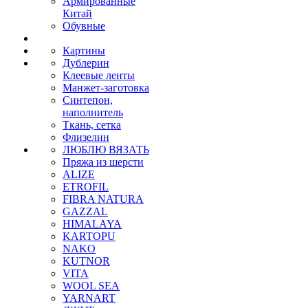
Армированные
Китай
Обувные
Картины
Дублерин
Клеевые ленты
Манжет-заготовка
Синтепон,
наполнитель
Ткань, сетка
Флизелин
ЛЮБЛЮ ВЯЗАТЬ
Пряжа из шерсти
ALIZE
ETROFIL
FIBRA NATURA
GAZZAL
HIMALAYA
KARTOPU
NAKO
KUTNOR
VITA
WOOL SEA
YARNART