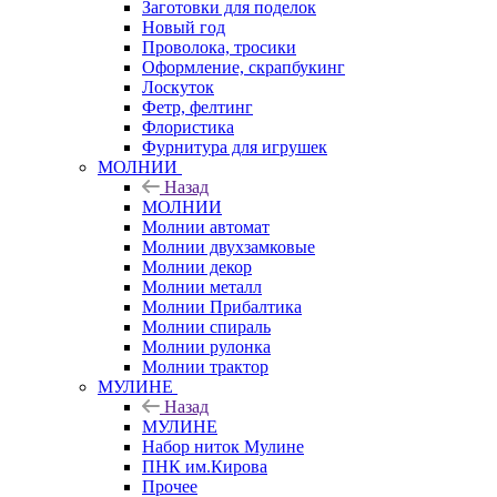
Заготовки для поделок
Новый год
Проволока, тросики
Оформление, скрапбукинг
Лоскуток
Фетр, фелтинг
Флористика
Фурнитура для игрушек
МОЛНИИ
Назад
МОЛНИИ
Молнии автомат
Молнии двухзамковые
Молнии декор
Молнии металл
Молнии Прибалтика
Молнии спираль
Молнии рулонка
Молнии трактор
МУЛИНЕ
Назад
МУЛИНЕ
Набор ниток Мулине
ПНК им.Кирова
Прочее