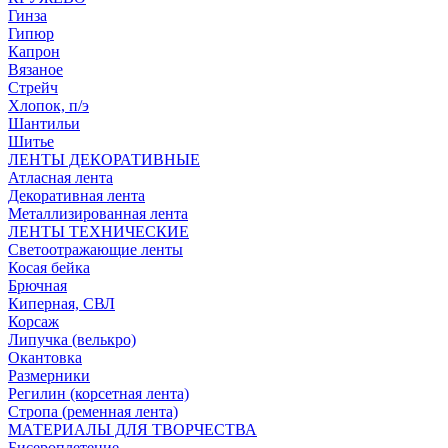
Гинза
Гипюр
Капрон
Вязаное
Стрейч
Хлопок, п/э
Шантильи
Шитье
ЛЕНТЫ ДЕКОРАТИВНЫЕ
Атласная лента
Декоративная лента
Металлизированная лента
ЛЕНТЫ ТЕХНИЧЕСКИЕ
Светоотражающие ленты
Косая бейка
Брючная
Киперная, СВЛ
Корсаж
Липучка (велькро)
Окантовка
Размерники
Регилин (корсетная лента)
Стропа (ременная лента)
МАТЕРИАЛЫ ДЛЯ ТВОРЧЕСТВА
Бисероплетение