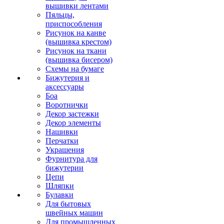
вышивки лентами
Пяльцы,
приспособления
Рисунок на канве
(вышивка крестом)
Рисунок на ткани
(вышивка бисером)
Схемы на бумаге
Бижутерия и
аксессуары
Боа
Воротнички
Декор застежки
Декор элементы
Нашивки
Перчатки
Украшения
Фурнитура для
бижутерии
Цепи
Шляпки
Булавки
Для бытовых
швейных машин
Для промышленных