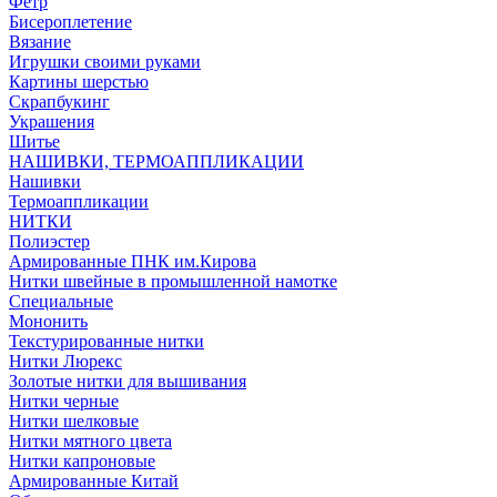
Фетр
Бисероплетение
Вязание
Игрушки своими руками
Картины шерстью
Скрапбукинг
Украшения
Шитье
НАШИВКИ, ТЕРМОАППЛИКАЦИИ
Нашивки
Термоаппликации
НИТКИ
Полиэстер
Армированные ПНК им.Кирова
Нитки швейные в промышленной намотке
Специальные
Мононить
Текстурированные нитки
Нитки Люрекс
Золотые нитки для вышивания
Нитки черные
Нитки шелковые
Нитки мятного цвета
Нитки капроновые
Армированные Китай