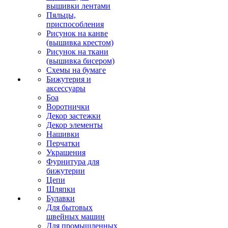
вышивки лентами
Пяльцы,
приспособления
Рисунок на канве
(вышивка крестом)
Рисунок на ткани
(вышивка бисером)
Схемы на бумаге
Бижутерия и
аксессуары
Боа
Воротнички
Декор застежки
Декор элементы
Нашивки
Перчатки
Украшения
Фурнитура для
бижутерии
Цепи
Шляпки
Булавки
Для бытовых
швейных машин
Для промышленных