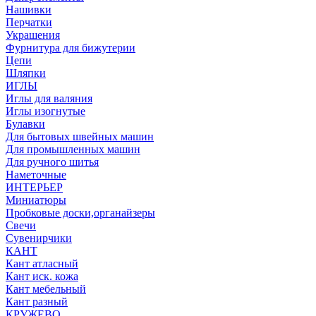
Нашивки
Перчатки
Украшения
Фурнитура для бижутерии
Цепи
Шляпки
ИГЛЫ
Иглы для валяния
Иглы изогнутые
Булавки
Для бытовых швейных машин
Для промышленных машин
Для ручного шитья
Наметочные
ИНТЕРЬЕР
Миниатюры
Пробковые доски,органайзеры
Свечи
Сувенирчики
КАНТ
Кант атласный
Кант иск. кожа
Кант мебельный
Кант разный
КРУЖЕВО