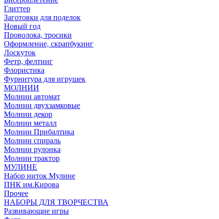
Глиттер
Заготовки для поделок
Новый год
Проволока, тросики
Оформление, скрапбукинг
Лоскуток
Фетр, фелтинг
Флористика
Фурнитура для игрушек
МОЛНИИ
Молнии автомат
Молнии двухзамковые
Молнии декор
Молнии металл
Молнии Прибалтика
Молнии спираль
Молнии рулонка
Молнии трактор
МУЛИНЕ
Набор ниток Мулине
ПНК им.Кирова
Прочее
НАБОРЫ ДЛЯ ТВОРЧЕСТВА
Развивающие игры