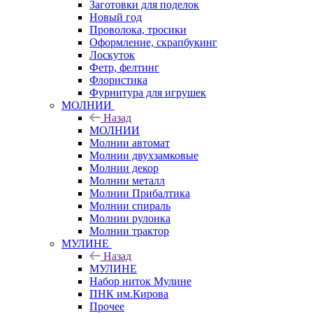
Заготовки для поделок
Новый год
Проволока, тросики
Оформление, скрапбукинг
Лоскуток
Фетр, фелтинг
Флористика
Фурнитура для игрушек
МОЛНИИ
Назад
МОЛНИИ
Молнии автомат
Молнии двухзамковые
Молнии декор
Молнии металл
Молнии Прибалтика
Молнии спираль
Молнии рулонка
Молнии трактор
МУЛИНЕ
Назад
МУЛИНЕ
Набор ниток Мулине
ПНК им.Кирова
Прочее