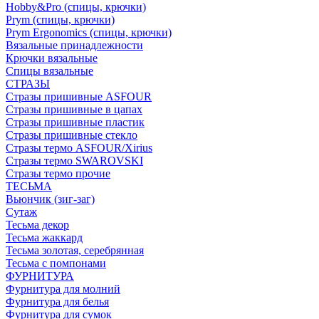
Hobby&Pro (спицы, крючки)
Prym (спицы, крючки)
Prym Ergonomics (спицы, крючки)
Вязальные принадлежности
Крючки вязальные
Спицы вязальные
СТРАЗЫ
Стразы пришивные ASFOUR
Стразы пришивные в цапах
Стразы пришивные пластик
Стразы пришивные стекло
Стразы термо ASFOUR/Xirius
Стразы термо SWAROVSKI
Стразы термо прочие
ТЕСЬМА
Вьюнчик (зиг-заг)
Сутаж
Тесьма декор
Тесьма жаккард
Тесьма золотая, серебрянная
Тесьма с помпонами
ФУРНИТУРА
Фурнитура для молний
Фурнитура для белья
Фурнитура для сумок