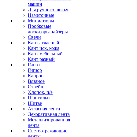
машин
Для ручного шитья
Наметочные
Миниатюры
Пробковые
доски,органайзеры
Свечи
Кант атласный
Кант иск. кожа
Кант мебельный
Кант разный
Гинза
Гипюр
Капрон
Вязаное
Стрейч
Хлопок, п/э
Шантильи
Шитье
Атласная лента
Декоративная лента
Металлизированная
лента
Светоотражающие
ленты