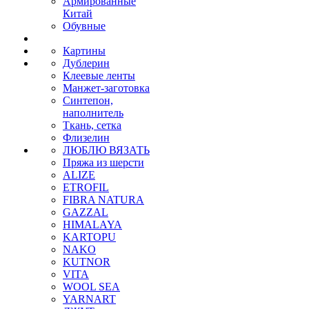
Армированные
Китай
Обувные
Картины
Дублерин
Клеевые ленты
Манжет-заготовка
Синтепон,
наполнитель
Ткань, сетка
Флизелин
ЛЮБЛЮ ВЯЗАТЬ
Пряжа из шерсти
ALIZE
ETROFIL
FIBRA NATURA
GAZZAL
HIMALAYA
KARTOPU
NAKO
KUTNOR
VITA
WOOL SEA
YARNART