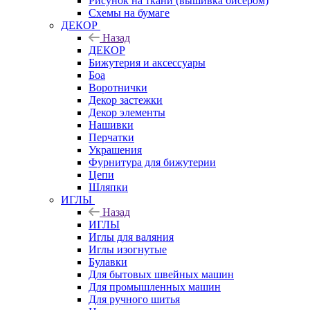
Рисунок на ткани (вышивка бисером)
Схемы на бумаге
ДЕКОР
Назад
ДЕКОР
Бижутерия и аксессуары
Боа
Воротнички
Декор застежки
Декор элементы
Нашивки
Перчатки
Украшения
Фурнитура для бижутерии
Цепи
Шляпки
ИГЛЫ
Назад
ИГЛЫ
Иглы для валяния
Иглы изогнутые
Булавки
Для бытовых швейных машин
Для промышленных машин
Для ручного шитья