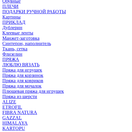
Обувные
ПЛЕЧИ
ПОДАРКИ РУЧНОЙ РАБОТЫ
Картины
ПРИКЛАД
Дублерин
Клеевые ленты
Манжет-заготовка
Синтепон, наполнитель
Ткань, сетка
Флизелин
ПРЯЖА
ЛЮБЛЮ ВЯЗАТЬ
Пряжа для игрушек
Пряжа для корзинок
Пряжа для ковриков
Пряжа для мочалок
Плюшевая пряжа для игрушек
Пряжа из шерсти
ALIZE
ETROFIL
FIBRA NATURA
GAZZAL
HIMALAYA
KARTOPU