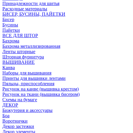
Принадлежности для шитья
Расходные материалы
БИСЕР, БУСИНЫ, ПАЙЕТКИ
Бисер
Бусины
Пайетки
ВСЕ ДЛЯ ШТОР
Бахрома
Бахрома металлизированная
Ленты шторные
Шторная фурнитура
ВЫШИВАНИЕ
Канва
Наборы для вышивания
Принты для вышивки лентами
Пяльцы, приспособления
Рисунок на канве (вышивка крестом)
Рисунок на ткани (вышивка бисером)
Схемы на бумаге
ДЕКОР
Бижутерия и аксессуары
Боа
Воротнички
Декор застежки
Декор элементы