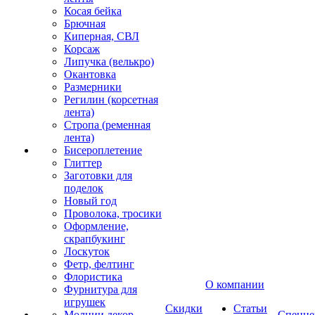
Косая бейка
Брючная
Киперная, СВЛ
Корсаж
Липучка (велькро)
Окантовка
Размерники
Регилин (корсетная
лента)
Стропа (ременная
лента)
Бисероплетение
Глиттер
Заготовки для
поделок
Новый год
Проволока, тросики
Оформление,
скрапбукинг
Лоскуток
Фетр, фелтинг
Флористика
О компании
Фурнитура для
игрушек
Скидки
Статьи
Молнии декор
Спецце