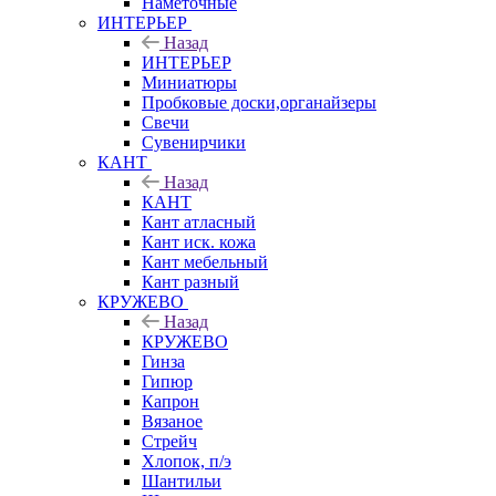
Наметочные
ИНТЕРЬЕР
Назад
ИНТЕРЬЕР
Миниатюры
Пробковые доски,органайзеры
Свечи
Сувенирчики
КАНТ
Назад
КАНТ
Кант атласный
Кант иск. кожа
Кант мебельный
Кант разный
КРУЖЕВО
Назад
КРУЖЕВО
Гинза
Гипюр
Капрон
Вязаное
Стрейч
Хлопок, п/э
Шантильи