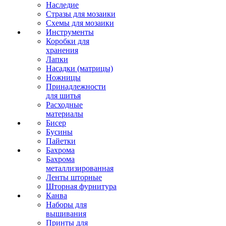
Наследие
Стразы для мозаики
Схемы для мозаики
Инструменты
Коробки для
хранения
Лапки
Насадки (матрицы)
Ножницы
Принадлежности
для шитья
Расходные
материалы
Бисер
Бусины
Пайетки
Бахрома
Бахрома
металлизированная
Ленты шторные
Шторная фурнитура
Канва
Наборы для
вышивания
Принты для