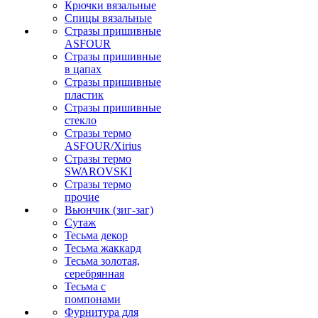
Крючки вязальные
Спицы вязальные
Стразы пришивные
ASFOUR
Стразы пришивные
в цапах
Стразы пришивные
пластик
Стразы пришивные
стекло
Стразы термо
ASFOUR/Xirius
Стразы термо
SWAROVSKI
Стразы термо
прочие
Вьюнчик (зиг-заг)
Сутаж
Тесьма декор
Тесьма жаккард
Тесьма золотая,
серебрянная
Тесьма с
помпонами
Фурнитура для