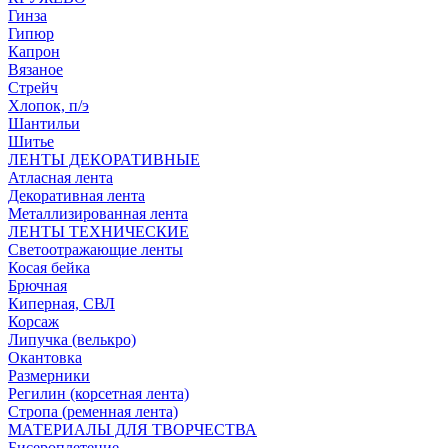
Гинза
Гипюр
Капрон
Вязаное
Стрейч
Хлопок, п/э
Шантильи
Шитье
ЛЕНТЫ ДЕКОРАТИВНЫЕ
Атласная лента
Декоративная лента
Металлизированная лента
ЛЕНТЫ ТЕХНИЧЕСКИЕ
Светоотражающие ленты
Косая бейка
Брючная
Киперная, СВЛ
Корсаж
Липучка (велькро)
Окантовка
Размерники
Регилин (корсетная лента)
Стропа (ременная лента)
МАТЕРИАЛЫ ДЛЯ ТВОРЧЕСТВА
Бисероплетение