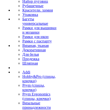
Набор пуговиц
Рубашечные
Красители. химия
Упаковка
Багеты
универсальные
Рамки для вышивки
и мозаики
Рамки для икон
Рамки с паспарту
Вязаная, тканая
Декоративная
Для белья
Продежка
Шляпная
Addi
Hobby&Pro (спицы,
крючки)
Prym (спицы,
крючки)
Prym Ergonomics
(спицы, крючки)
Вязальные
принадлежности