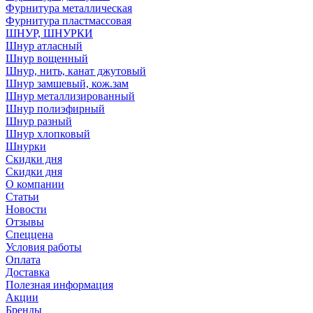
Фурнитура металлическая
Фурнитура пластмассовая
ШНУР, ШНУРКИ
Шнур атласный
Шнур вощенный
Шнур, нить, канат джутовый
Шнур замшевый, кож.зам
Шнур металлизированный
Шнур полиэфирный
Шнур разный
Шнур хлопковый
Шнурки
Скидки дня
Скидки дня
О компании
Статьи
Новости
Отзывы
Спеццена
Условия работы
Оплата
Доставка
Полезная информация
Акции
Бренды