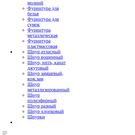
молний
Фурнитура для
белья
Фурнитура для
сумок
Фурнитура
металлическая
Фурнитура
пластмассовая
Шнур атласный
Шнур вощенный
Шнур, нить, канат
джутовый
Шнур замшевый,
кож.зам
Шнур
металлизированный
Шнур
полиэфирный
Шнур разный
Шнур хлопковый
Шнурки