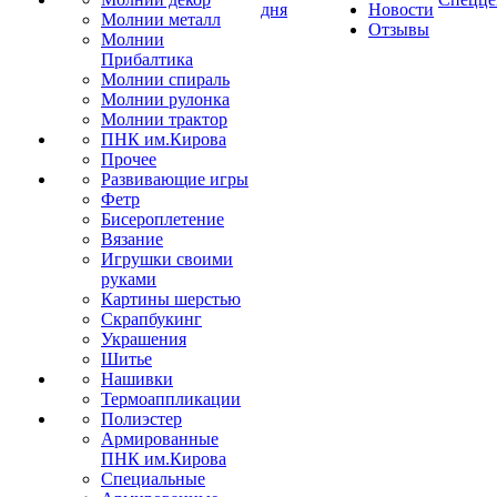
дня
Новости
Молнии металл
Отзывы
Молнии
Прибалтика
Молнии спираль
Молнии рулонка
Молнии трактор
ПНК им.Кирова
Прочее
Развивающие игры
Фетр
Бисероплетение
Вязание
Игрушки своими
руками
Картины шерстью
Скрапбукинг
Украшения
Шитье
Нашивки
Термоаппликации
Полиэстер
Армированные
ПНК им.Кирова
Специальные