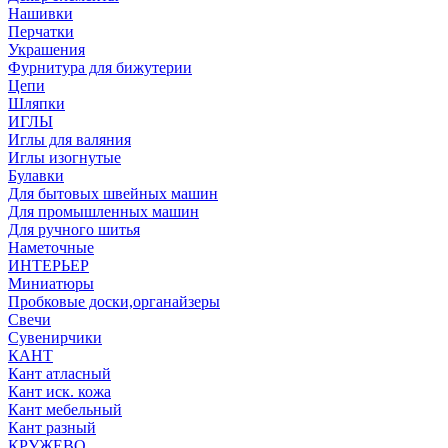
Нашивки
Перчатки
Украшения
Фурнитура для бижутерии
Цепи
Шляпки
ИГЛЫ
Иглы для валяния
Иглы изогнутые
Булавки
Для бытовых швейных машин
Для промышленных машин
Для ручного шитья
Наметочные
ИНТЕРЬЕР
Миниатюры
Пробковые доски,органайзеры
Свечи
Сувенирчики
КАНТ
Кант атласный
Кант иск. кожа
Кант мебельный
Кант разный
КРУЖЕВО