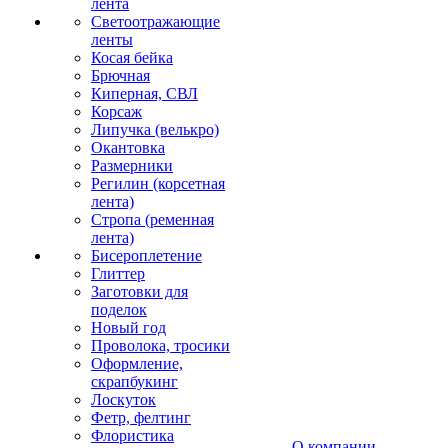
лента
Светоотражающие
ленты
Косая бейка
Брючная
Киперная, СВЛ
Корсаж
Липучка (велькро)
Окантовка
Размерники
Регилин (корсетная
лента)
Стропа (ременная
лента)
Бисероплетение
Глиттер
Заготовки для
поделок
Новый год
Проволока, тросики
Оформление,
скрапбукинг
Лоскуток
Фетр, фелтинг
Флористика
О компании