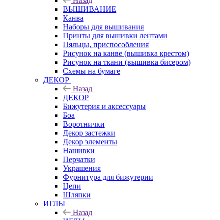
Назад
ВЫШИВАНИЕ
Канва
Наборы для вышивания
Принты для вышивки лентами
Пяльцы, приспособления
Рисунок на канве (вышивка крестом)
Рисунок на ткани (вышивка бисером)
Схемы на бумаге
ДЕКОР
Назад
ДЕКОР
Бижутерия и аксессуары
Боа
Воротнички
Декор застежки
Декор элементы
Нашивки
Перчатки
Украшения
Фурнитура для бижутерии
Цепи
Шляпки
ИГЛЫ
Назад