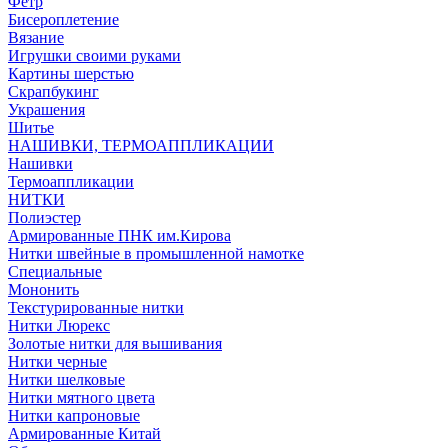
Фетр
Бисероплетение
Вязание
Игрушки своими руками
Картины шерстью
Скрапбукинг
Украшения
Шитье
НАШИВКИ, ТЕРМОАППЛИКАЦИИ
Нашивки
Термоаппликации
НИТКИ
Полиэстер
Армированные ПНК им.Кирова
Нитки швейные в промышленной намотке
Специальные
Мононить
Текстурированные нитки
Нитки Люрекс
Золотые нитки для вышивания
Нитки черные
Нитки шелковые
Нитки мятного цвета
Нитки капроновые
Армированные Китай