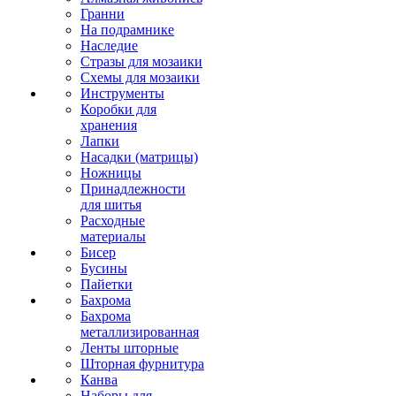
Гранни
На подрамнике
Наследие
Стразы для мозаики
Схемы для мозаики
Инструменты
Коробки для
хранения
Лапки
Насадки (матрицы)
Ножницы
Принадлежности
для шитья
Расходные
материалы
Бисер
Бусины
Пайетки
Бахрома
Бахрома
металлизированная
Ленты шторные
Шторная фурнитура
Канва
Наборы для