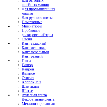
Для бытовых
швейных машин
Для промышленных
машин
Для ручного шитья
Наметочные
Миниатюры
Пробковые
доски,органайзеры
Свечи
Кант атласный
Кант иск. кожа
Кант мебельный
Кант разный
Гинза
Гипюр
Капрон
Вязаное
Стрейч
Хлопок, п/э
Шантильи
Шитье
Атласная лента
Декоративная лента
Металлизированная