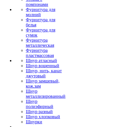
помпонами
Фурнитура для
молний
Фурнитура для
белья
Фурнитура для
сумок
Фурнитура
металлическая
Фурнитура
пластмассовая
Шнур атласный
Шнур вощенный
Шнур, нить, канат
джутовый
Шнур замшевый,
кож.зам
Шнур
металлизированный
Шнур
полиэфирный
Шнур разный
Шнур хлопковый
Шнурки