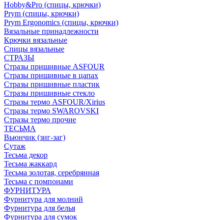
Hobby&Pro (спицы, крючки)
Prym (спицы, крючки)
Prym Ergonomics (спицы, крючки)
Вязальные принадлежности
Крючки вязальные
Спицы вязальные
СТРАЗЫ
Стразы пришивные ASFOUR
Стразы пришивные в цапах
Стразы пришивные пластик
Стразы пришивные стекло
Стразы термо ASFOUR/Xirius
Стразы термо SWAROVSKI
Стразы термо прочие
ТЕСЬМА
Вьюнчик (зиг-заг)
Сутаж
Тесьма декор
Тесьма жаккард
Тесьма золотая, серебрянная
Тесьма с помпонами
ФУРНИТУРА
Фурнитура для молний
Фурнитура для белья
Фурнитура для сумок