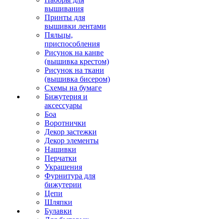
вышивания
Принты для
вышивки лентами
Пяльцы,
приспособления
Рисунок на канве
(вышивка крестом)
Рисунок на ткани
(вышивка бисером)
Схемы на бумаге
Бижутерия и
аксессуары
Боа
Воротнички
Декор застежки
Декор элементы
Нашивки
Перчатки
Украшения
Фурнитура для
бижутерии
Цепи
Шляпки
Булавки