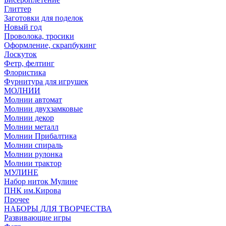
Глиттер
Заготовки для поделок
Новый год
Проволока, тросики
Оформление, скрапбукинг
Лоскуток
Фетр, фелтинг
Флористика
Фурнитура для игрушек
МОЛНИИ
Молнии автомат
Молнии двухзамковые
Молнии декор
Молнии металл
Молнии Прибалтика
Молнии спираль
Молнии рулонка
Молнии трактор
МУЛИНЕ
Набор ниток Мулине
ПНК им.Кирова
Прочее
НАБОРЫ ДЛЯ ТВОРЧЕСТВА
Развивающие игры