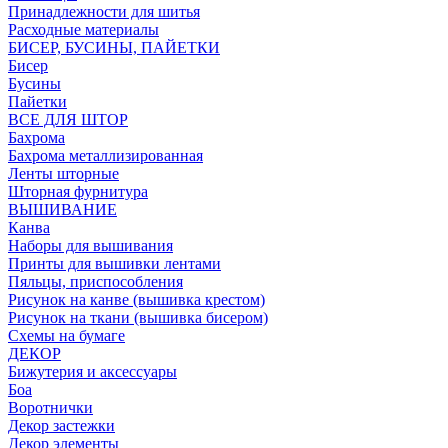
Принадлежности для шитья
Расходные материалы
БИСЕР, БУСИНЫ, ПАЙЕТКИ
Бисер
Бусины
Пайетки
ВСЕ ДЛЯ ШТОР
Бахрома
Бахрома металлизированная
Ленты шторные
Шторная фурнитура
ВЫШИВАНИЕ
Канва
Наборы для вышивания
Принты для вышивки лентами
Пяльцы, приспособления
Рисунок на канве (вышивка крестом)
Рисунок на ткани (вышивка бисером)
Схемы на бумаге
ДЕКОР
Бижутерия и аксессуары
Боа
Воротнички
Декор застежки
Декор элементы