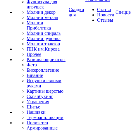
Фурнитура для
игрушек
Скидки
Статьи
Молнии декор
Спецце
дня
Новости
Молнии металл
Отзывы
Молнии
Прибалтика
Молнии спираль
Молнии рулонка
Молнии трактор
ПНК им.Кирова
Прочее
Развивающие игры
Фетр
Бисероплетение
Вязание
Игрушки своими
руками
Картины шерстью
Скрапбукинг
Украшения
Шитье
Нашивки
Термоаппликации
Полиэстер
Армированные