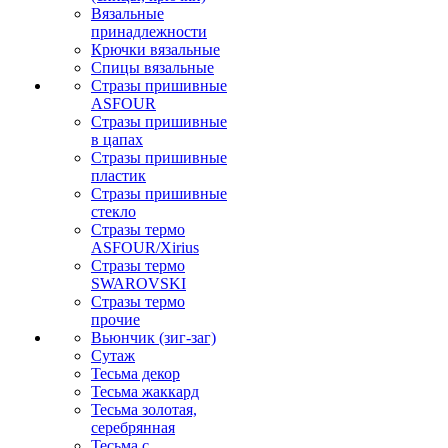
Вязальные
принадлежности
Крючки вязальные
Спицы вязальные
Стразы пришивные
ASFOUR
Стразы пришивные
в цапах
Стразы пришивные
пластик
Стразы пришивные
стекло
Стразы термо
ASFOUR/Xirius
Стразы термо
SWAROVSKI
Стразы термо
прочие
Вьюнчик (зиг-заг)
Сутаж
Тесьма декор
Тесьма жаккард
Тесьма золотая,
серебрянная
Тесьма с