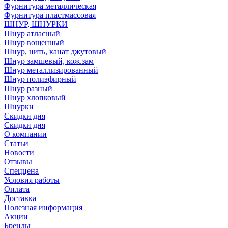
Фурнитура металлическая
Фурнитура пластмассовая
ШНУР, ШНУРКИ
Шнур атласный
Шнур вощенный
Шнур, нить, канат джутовый
Шнур замшевый, кож.зам
Шнур металлизированный
Шнур полиэфирный
Шнур разный
Шнур хлопковый
Шнурки
Скидки дня
Скидки дня
О компании
Статьи
Новости
Отзывы
Спеццена
Условия работы
Оплата
Доставка
Полезная информация
Акции
Бренды