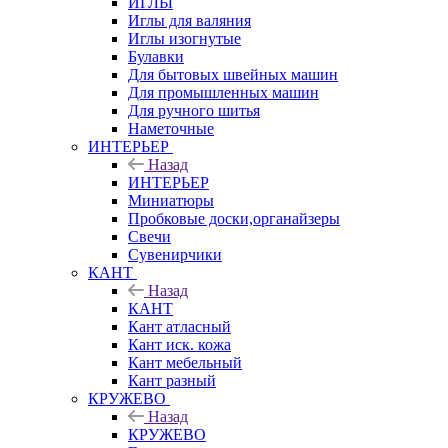
ИГЛЫ
Иглы для валяния
Иглы изогнутые
Булавки
Для бытовых швейных машин
Для промышленных машин
Для ручного шитья
Наметочные
ИНТЕРЬЕР
Назад
ИНТЕРЬЕР
Миниатюры
Пробковые доски,органайзеры
Свечи
Сувенирчики
КАНТ
Назад
КАНТ
Кант атласный
Кант иск. кожа
Кант мебельный
Кант разный
КРУЖЕВО
Назад
КРУЖЕВО