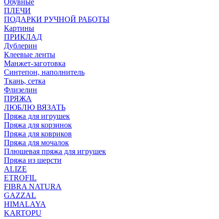
Обувные
ПЛЕЧИ
ПОДАРКИ РУЧНОЙ РАБОТЫ
Картины
ПРИКЛАД
Дублерин
Клеевые ленты
Манжет-заготовка
Синтепон, наполнитель
Ткань, сетка
Флизелин
ПРЯЖА
ЛЮБЛЮ ВЯЗАТЬ
Пряжа для игрушек
Пряжа для корзинок
Пряжа для ковриков
Пряжа для мочалок
Плюшевая пряжа для игрушек
Пряжа из шерсти
ALIZE
ETROFIL
FIBRA NATURA
GAZZAL
HIMALAYA
KARTOPU