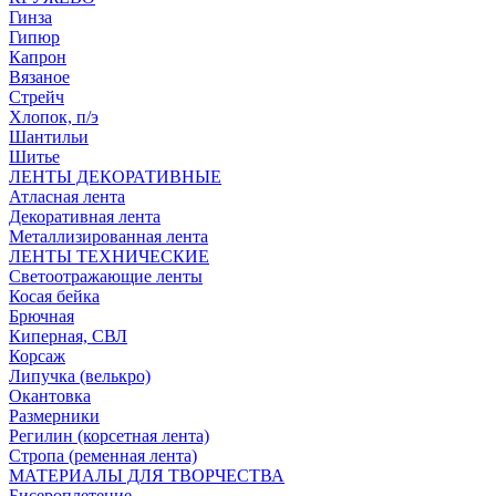
Гинза
Гипюр
Капрон
Вязаное
Стрейч
Хлопок, п/э
Шантильи
Шитье
ЛЕНТЫ ДЕКОРАТИВНЫЕ
Атласная лента
Декоративная лента
Металлизированная лента
ЛЕНТЫ ТЕХНИЧЕСКИЕ
Светоотражающие ленты
Косая бейка
Брючная
Киперная, СВЛ
Корсаж
Липучка (велькро)
Окантовка
Размерники
Регилин (корсетная лента)
Стропа (ременная лента)
МАТЕРИАЛЫ ДЛЯ ТВОРЧЕСТВА
Бисероплетение