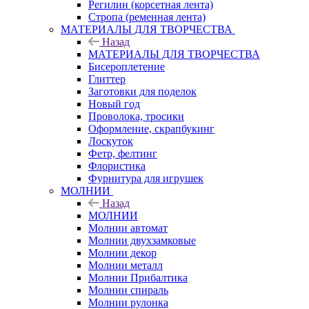
Регилин (корсетная лента)
Стропа (ременная лента)
МАТЕРИАЛЫ ДЛЯ ТВОРЧЕСТВА
Назад
МАТЕРИАЛЫ ДЛЯ ТВОРЧЕСТВА
Бисероплетение
Глиттер
Заготовки для поделок
Новый год
Проволока, тросики
Оформление, скрапбукинг
Лоскуток
Фетр, фелтинг
Флористика
Фурнитура для игрушек
МОЛНИИ
Назад
МОЛНИИ
Молнии автомат
Молнии двухзамковые
Молнии декор
Молнии металл
Молнии Прибалтика
Молнии спираль
Молнии рулонка