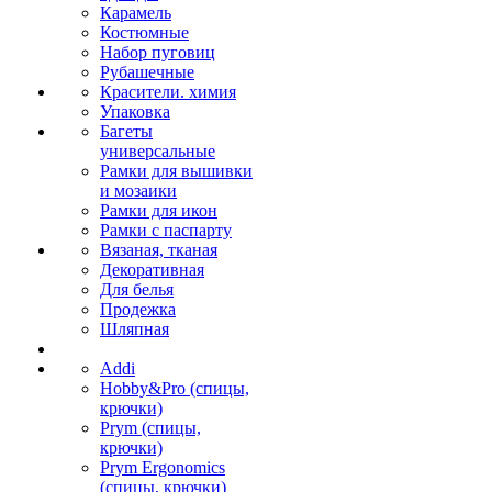
Карамель
Костюмные
Набор пуговиц
Рубашечные
Красители. химия
Упаковка
Багеты
универсальные
Рамки для вышивки
и мозаики
Рамки для икон
Рамки с паспарту
Вязаная, тканая
Декоративная
Для белья
Продежка
Шляпная
Addi
Hobby&Pro (спицы,
крючки)
Prym (спицы,
крючки)
Prym Ergonomics
(спицы, крючки)