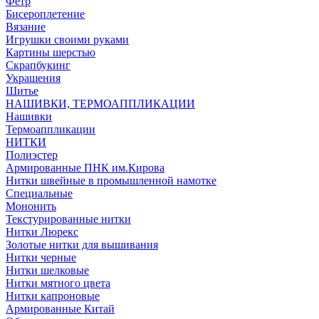
Фетр
Бисероплетение
Вязание
Игрушки своими руками
Картины шерстью
Скрапбукинг
Украшения
Шитье
НАШИВКИ, ТЕРМОАППЛИКАЦИИ
Нашивки
Термоаппликации
НИТКИ
Полиэстер
Армированные ПНК им.Кирова
Нитки швейные в промышленной намотке
Специальные
Мононить
Текстурированные нитки
Нитки Люрекс
Золотые нитки для вышивания
Нитки черные
Нитки шелковые
Нитки мятного цвета
Нитки капроновые
Армированные Китай