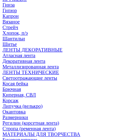
Гинза
Гипюр
Капрон
Вязаное
Стрейч
Хлопок, п/э
Шантильи
Шитье
ЛЕНТЫ ДЕКОРАТИВНЫЕ
Атласная лента
Декоративная лента
Металлизированная лента
ЛЕНТЫ ТЕХНИЧЕСКИЕ
Светоотражающие ленты
Косая бейка
Брючная
Киперная, СВЛ
Корсаж
Липучка (велькро)
Окантовка
Размерники
Регилин (корсетная лента)
Стропа (ременная лента)
МАТЕРИАЛЫ ДЛЯ ТВОРЧЕСТВА
Бисероплетение