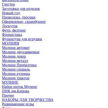
Глиттер
Заготовки для поделок
Новый год
Проволока, тросики
Оформление, скрапбукинг
Лоскуток
Фетр, фелтинг
Флористика
Фурнитура для игрушек
МОЛНИИ
Молнии автомат
Молнии двухзамковые
Молнии декор
Молнии металл
Молнии Прибалтика
Молнии спираль
Молнии рулонка
Молнии трактор
МУЛИНЕ
Набор ниток Мулине
ПНК им.Кирова
Прочее
НАБОРЫ ДЛЯ ТВОРЧЕСТВА
Развивающие игры