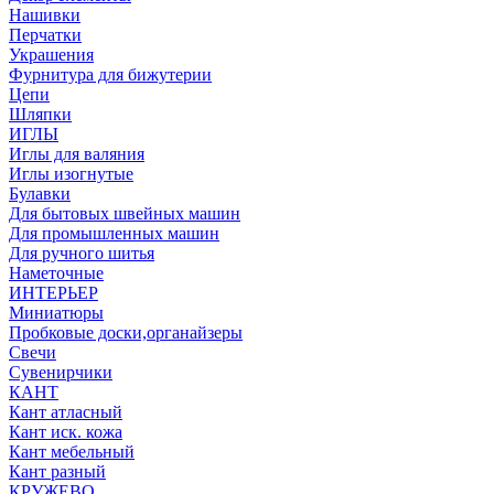
Нашивки
Перчатки
Украшения
Фурнитура для бижутерии
Цепи
Шляпки
ИГЛЫ
Иглы для валяния
Иглы изогнутые
Булавки
Для бытовых швейных машин
Для промышленных машин
Для ручного шитья
Наметочные
ИНТЕРЬЕР
Миниатюры
Пробковые доски,органайзеры
Свечи
Сувенирчики
КАНТ
Кант атласный
Кант иск. кожа
Кант мебельный
Кант разный
КРУЖЕВО