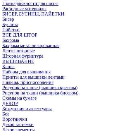
Принадлежности для шитья
Расходные материалы
БИСЕР, БУСИНЫ, ПАЙЕТКИ
Бисер
Бусины
Пайетки
ВСЕ ДЛЯ ШТОР
Бахрома
Бахрома металлизированная
Ленты шторные
Шторная фурнитура
ВЫШИВАНИЕ
Канва
Наборы для вышивания
Принты для вышивки лентами
Пяльцы, приспособления
Рисунок на канве (вышивка крестом)
Рисунок на ткани (вышивка бисером)
Схемы на бумаге
ДЕКОР
Бижутерия и аксессуары
Боа
Воротнички
Декор застежки
Декор элементы