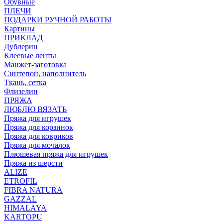
Обувные
ПЛЕЧИ
ПОДАРКИ РУЧНОЙ РАБОТЫ
Картины
ПРИКЛАД
Дублерин
Клеевые ленты
Манжет-заготовка
Синтепон, наполнитель
Ткань, сетка
Флизелин
ПРЯЖА
ЛЮБЛЮ ВЯЗАТЬ
Пряжа для игрушек
Пряжа для корзинок
Пряжа для ковриков
Пряжа для мочалок
Плюшевая пряжа для игрушек
Пряжа из шерсти
ALIZE
ETROFIL
FIBRA NATURA
GAZZAL
HIMALAYA
KARTOPU