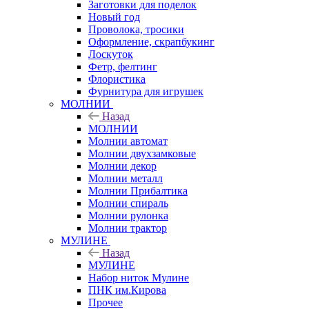
Заготовки для поделок
Новый год
Проволока, тросики
Оформление, скрапбукинг
Лоскуток
Фетр, фелтинг
Флористика
Фурнитура для игрушек
МОЛНИИ
Назад
МОЛНИИ
Молнии автомат
Молнии двухзамковые
Молнии декор
Молнии металл
Молнии Прибалтика
Молнии спираль
Молнии рулонка
Молнии трактор
МУЛИНЕ
Назад
МУЛИНЕ
Набор ниток Мулине
ПНК им.Кирова
Прочее