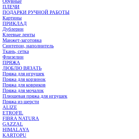
Обувные
ПЛЕЧИ
ПОДАРКИ РУЧНОЙ РАБОТЫ
Картины
ПРИКЛАД
Дублерин
Клеевые ленты
Манжет-заготовка
Синтепон, наполнитель
Ткань, сетка
Флизелин
ПРЯЖА
ЛЮБЛЮ ВЯЗАТЬ
Пряжа для игрушек
Пряжа для корзинок
Пряжа для ковриков
Пряжа для мочалок
Плюшевая пряжа для игрушек
Пряжа из шерсти
ALIZE
ETROFIL
FIBRA NATURA
GAZZAL
HIMALAYA
KARTOPU