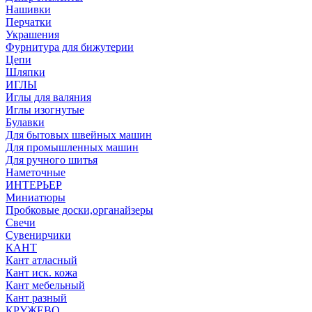
Нашивки
Перчатки
Украшения
Фурнитура для бижутерии
Цепи
Шляпки
ИГЛЫ
Иглы для валяния
Иглы изогнутые
Булавки
Для бытовых швейных машин
Для промышленных машин
Для ручного шитья
Наметочные
ИНТЕРЬЕР
Миниатюры
Пробковые доски,органайзеры
Свечи
Сувенирчики
КАНТ
Кант атласный
Кант иск. кожа
Кант мебельный
Кант разный
КРУЖЕВО