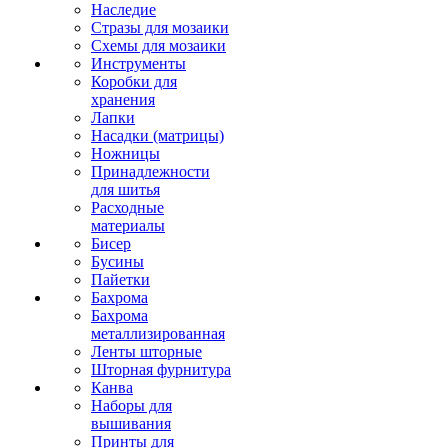
Наследие
Стразы для мозаики
Схемы для мозаики
Инструменты
Коробки для
хранения
Лапки
Насадки (матрицы)
Ножницы
Принадлежности
для шитья
Расходные
материалы
Бисер
Бусины
Пайетки
Бахрома
Бахрома
металлизированная
Ленты шторные
Шторная фурнитура
Канва
Наборы для
вышивания
Принты для