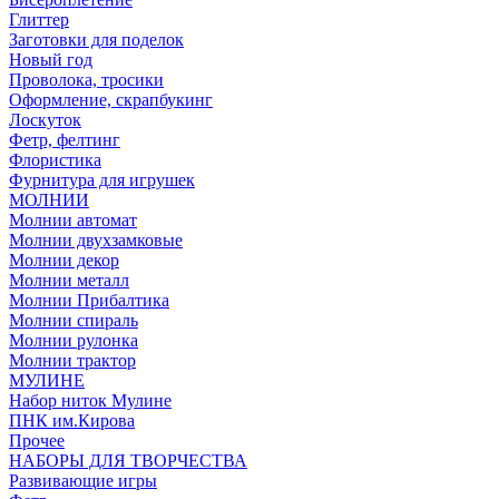
Глиттер
Заготовки для поделок
Новый год
Проволока, тросики
Оформление, скрапбукинг
Лоскуток
Фетр, фелтинг
Флористика
Фурнитура для игрушек
МОЛНИИ
Молнии автомат
Молнии двухзамковые
Молнии декор
Молнии металл
Молнии Прибалтика
Молнии спираль
Молнии рулонка
Молнии трактор
МУЛИНЕ
Набор ниток Мулине
ПНК им.Кирова
Прочее
НАБОРЫ ДЛЯ ТВОРЧЕСТВА
Развивающие игры