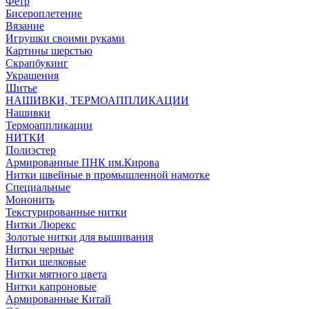
Фетр
Бисероплетение
Вязание
Игрушки своими руками
Картины шерстью
Скрапбукинг
Украшения
Шитье
НАШИВКИ, ТЕРМОАППЛИКАЦИИ
Нашивки
Термоаппликации
НИТКИ
Полиэстер
Армированные ПНК им.Кирова
Нитки швейные в промышленной намотке
Специальные
Мононить
Текстурированные нитки
Нитки Люрекс
Золотые нитки для вышивания
Нитки черные
Нитки шелковые
Нитки мятного цвета
Нитки капроновые
Армированные Китай