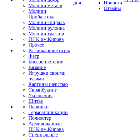
дня
Новости
Молнии металл
Отзывы
Молнии
Прибалтика
Молнии спираль
Молнии рулонка
Молнии трактор
ПНК им.Кирова
Прочее
Развивающие игры
Фетр
Бисероплетение
Вязание
Игрушки своими
руками
Картины шерстью
Скрапбукинг
Украшения
Шитье
Нашивки
Термоаппликации
Полиэстер
Армированные
ПНК им.Кирова
Специальные