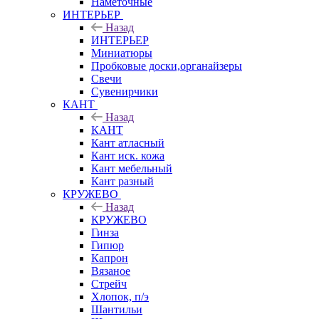
Наметочные
ИНТЕРЬЕР
Назад
ИНТЕРЬЕР
Миниатюры
Пробковые доски,органайзеры
Свечи
Сувенирчики
КАНТ
Назад
КАНТ
Кант атласный
Кант иск. кожа
Кант мебельный
Кант разный
КРУЖЕВО
Назад
КРУЖЕВО
Гинза
Гипюр
Капрон
Вязаное
Стрейч
Хлопок, п/э
Шантильи