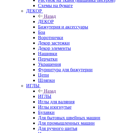
Рисунок на ткани (вышивка бисером)
Схемы на бумаге
ДЕКОР
Назад
ДЕКОР
Бижутерия и аксессуары
Боа
Воротнички
Декор застежки
Декор элементы
Нашивки
Перчатки
Украшения
Фурнитура для бижутерии
Цепи
Шляпки
ИГЛЫ
Назад
ИГЛЫ
Иглы для валяния
Иглы изогнутые
Булавки
Для бытовых швейных машин
Для промышленных машин
Для ручного шитья