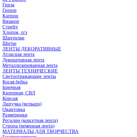
Гинза
Гипюр
Капрон
Вязаное
Стрейч
Хлопок, п/э
Шантильи
Шитье
ЛЕНТЫ ДЕКОРАТИВНЫЕ
Атласная лента
Декоративная лента
Металлизированная лента
ЛЕНТЫ ТЕХНИЧЕСКИЕ
Светоотражающие ленты
Косая бейка
Брючная
Киперная, СВЛ
Корсаж
Липучка (велькро)
Окантовка
Размерники
Регилин (корсетная лента)
Стропа (ременная лента)
МАТЕРИАЛЫ ДЛЯ ТВОРЧЕСТВА
Бисероплетение