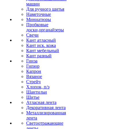
машин
Для ручного шитья
Наметочные
Миниатюры
Пробковые
доски,органайзеры
Свечи
Кант атласный
Кант иск. кожа
Кант мебельный
Кант разный
Гинза
Гипюр
Капрон
Вязаное
Стрейч
Хлопок, п/э
Шантильи
Шитье
Атласная лента
Декоративная лента
Металлизированная
лента
Светоотражающие
ленты