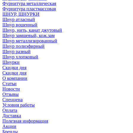
Фурнитура металлическая
Фурнитура пластмассовая
ШНУР, ШНУРКИ
Шнур атласный
Шнур вощенный
Шнур, нить, канат джутовый
Шнур замшевый, кож.зам
Шнур металлизированный
Шнур полиэфирный
Шнур разный
Шнур хлопковый
Шнурки
Скидки дня
Скидки дня
О компании
Статьи
Новости
Отзывы
Спеццена
Условия работы
Оплата
Доставка
Полезная информация
Акции
Бренды