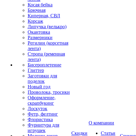
Косая бейка
Брючная
Киперная, СВЛ
Корсаж
Липучка (велькро)
Окантовка
Размерники
Регилин (корсетная
лента)
Стропа (ременная
лента)
Бисероплетение
Глиттер
Заготовки для
поделок
Новый год
Проволока, тросики
Оформление,
скрапбукинг
Лоскуток
Фетр, фелтинг
Флористика
О компании
Фурнитура для
игрушек
Скидки
Статьи
Молнии декор
Спецце