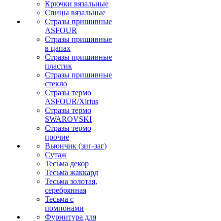
Крючки вязальные
Спицы вязальные
Стразы пришивные
ASFOUR
Стразы пришивные
в цапах
Стразы пришивные
пластик
Стразы пришивные
стекло
Стразы термо
ASFOUR/Xirius
Стразы термо
SWAROVSKI
Стразы термо
прочие
Вьюнчик (зиг-заг)
Сутаж
Тесьма декор
Тесьма жаккард
Тесьма золотая,
серебрянная
Тесьма с
помпонами
Фурнитура для