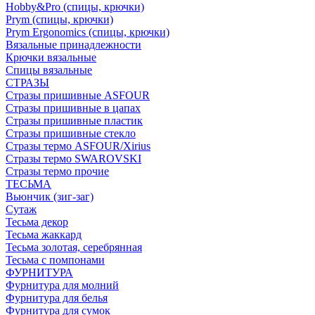
Hobby&Pro (спицы, крючки)
Prym (спицы, крючки)
Prym Ergonomics (спицы, крючки)
Вязальные принадлежности
Крючки вязальные
Спицы вязальные
СТРАЗЫ
Стразы пришивные ASFOUR
Стразы пришивные в цапах
Стразы пришивные пластик
Стразы пришивные стекло
Стразы термо ASFOUR/Xirius
Стразы термо SWAROVSKI
Стразы термо прочие
ТЕСЬМА
Вьюнчик (зиг-заг)
Сутаж
Тесьма декор
Тесьма жаккард
Тесьма золотая, серебрянная
Тесьма с помпонами
ФУРНИТУРА
Фурнитура для молний
Фурнитура для белья
Фурнитура для сумок