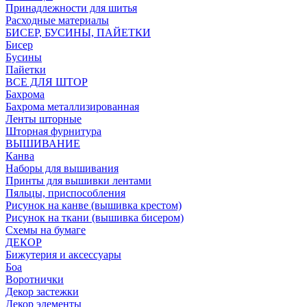
Принадлежности для шитья
Расходные материалы
БИСЕР, БУСИНЫ, ПАЙЕТКИ
Бисер
Бусины
Пайетки
ВСЕ ДЛЯ ШТОР
Бахрома
Бахрома металлизированная
Ленты шторные
Шторная фурнитура
ВЫШИВАНИЕ
Канва
Наборы для вышивания
Принты для вышивки лентами
Пяльцы, приспособления
Рисунок на канве (вышивка крестом)
Рисунок на ткани (вышивка бисером)
Схемы на бумаге
ДЕКОР
Бижутерия и аксессуары
Боа
Воротнички
Декор застежки
Декор элементы