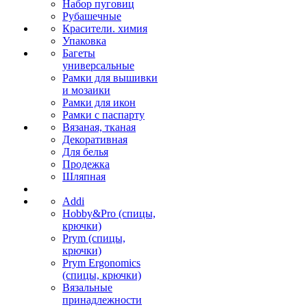
Набор пуговиц
Рубашечные
Красители. химия
Упаковка
Багеты
универсальные
Рамки для вышивки
и мозаики
Рамки для икон
Рамки с паспарту
Вязаная, тканая
Декоративная
Для белья
Продежка
Шляпная
Addi
Hobby&Pro (спицы,
крючки)
Prym (спицы,
крючки)
Prym Ergonomics
(спицы, крючки)
Вязальные
принадлежности