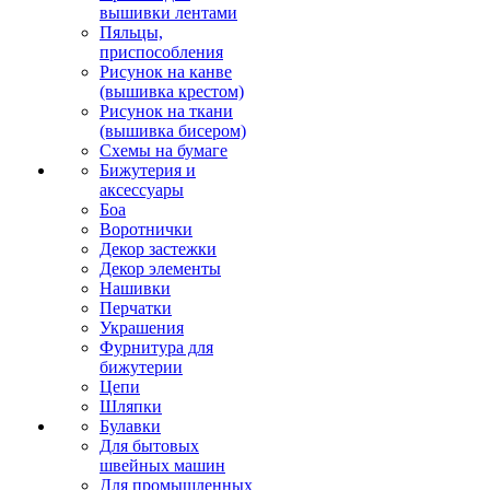
вышивки лентами
Пяльцы,
приспособления
Рисунок на канве
(вышивка крестом)
Рисунок на ткани
(вышивка бисером)
Схемы на бумаге
Бижутерия и
аксессуары
Боа
Воротнички
Декор застежки
Декор элементы
Нашивки
Перчатки
Украшения
Фурнитура для
бижутерии
Цепи
Шляпки
Булавки
Для бытовых
швейных машин
Для промышленных