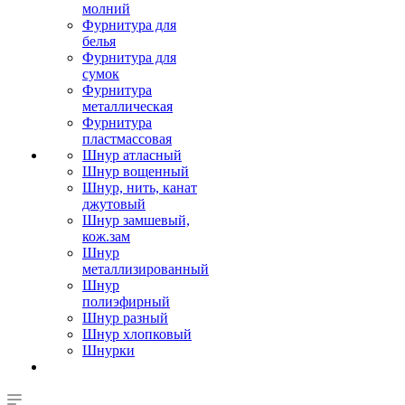
молний
Фурнитура для
белья
Фурнитура для
сумок
Фурнитура
металлическая
Фурнитура
пластмассовая
Шнур атласный
Шнур вощенный
Шнур, нить, канат
джутовый
Шнур замшевый,
кож.зам
Шнур
металлизированный
Шнур
полиэфирный
Шнур разный
Шнур хлопковый
Шнурки