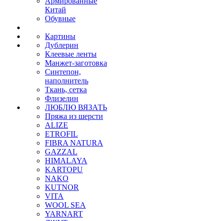
Армированные
Китай
Обувные
Картины
Дублерин
Клеевые ленты
Манжет-заготовка
Синтепон,
наполнитель
Ткань, сетка
Флизелин
ЛЮБЛЮ ВЯЗАТЬ
Пряжа из шерсти
ALIZE
ETROFIL
FIBRA NATURA
GAZZAL
HIMALAYA
KARTOPU
NAKO
KUTNOR
VITA
WOOL SEA
YARNART