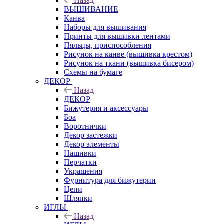
Назад
ВЫШИВАНИЕ
Канва
Наборы для вышивания
Принты для вышивки лентами
Пяльцы, приспособления
Рисунок на канве (вышивка крестом)
Рисунок на ткани (вышивка бисером)
Схемы на бумаге
ДЕКОР
Назад
ДЕКОР
Бижутерия и аксессуары
Боа
Воротнички
Декор застежки
Декор элементы
Нашивки
Перчатки
Украшения
Фурнитура для бижутерии
Цепи
Шляпки
ИГЛЫ
Назад