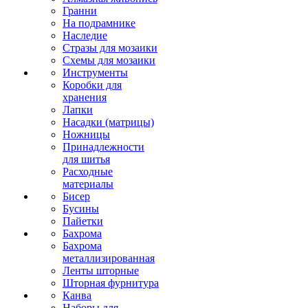
Гранни
На подрамнике
Наследие
Стразы для мозаики
Схемы для мозаики
Инструменты
Коробки для
хранения
Лапки
Насадки (матрицы)
Ножницы
Принадлежности
для шитья
Расходные
материалы
Бисер
Бусины
Пайетки
Бахрома
Бахрома
металлизированная
Ленты шторные
Шторная фурнитура
Канва
Наборы для