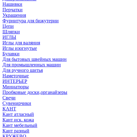
Нашивки
Перчатки
Украшения
Фурнитура для бижутерии
Цепи
Шляпки
ИГЛЫ
Иглы для валяния
Иглы изогнутые
Булавки
Для бытовых швейных машин
Для промышленных машин
Для ручного шитья
Наметочные
ИНТЕРЬЕР
Миниатюры
Пробковые доски,органайзеры
Свечи
Сувенирчики
КАНТ
Кант атласный
Кант иск. кожа
Кант мебельный
Кант разный
КРУЖЕВО