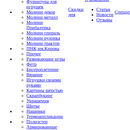
Фурнитура для
игрушек
Скидки
Статьи
Молнии декор
Спецце
дня
Новости
Молнии металл
Отзывы
Молнии
Прибалтика
Молнии спираль
Молнии рулонка
Молнии трактор
ПНК им.Кирова
Прочее
Развивающие игры
Фетр
Бисероплетение
Вязание
Игрушки своими
руками
Картины шерстью
Скрапбукинг
Украшения
Шитье
Нашивки
Термоаппликации
Полиэстер
Армированные