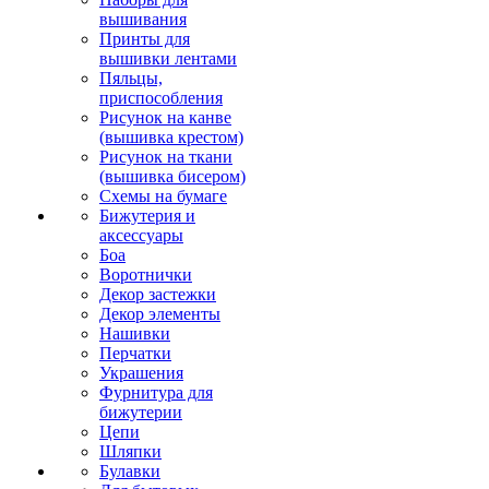
вышивания
Принты для
вышивки лентами
Пяльцы,
приспособления
Рисунок на канве
(вышивка крестом)
Рисунок на ткани
(вышивка бисером)
Схемы на бумаге
Бижутерия и
аксессуары
Боа
Воротнички
Декор застежки
Декор элементы
Нашивки
Перчатки
Украшения
Фурнитура для
бижутерии
Цепи
Шляпки
Булавки