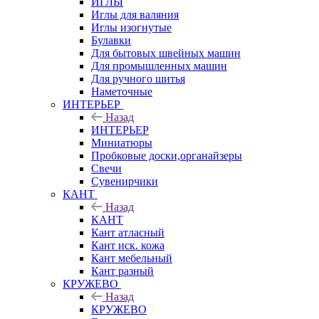
ИГЛЫ
Иглы для валяния
Иглы изогнутые
Булавки
Для бытовых швейных машин
Для промышленных машин
Для ручного шитья
Наметочные
ИНТЕРЬЕР
Назад
ИНТЕРЬЕР
Миниатюры
Пробковые доски,органайзеры
Свечи
Сувенирчики
КАНТ
Назад
КАНТ
Кант атласный
Кант иск. кожа
Кант мебельный
Кант разный
КРУЖЕВО
Назад
КРУЖЕВО