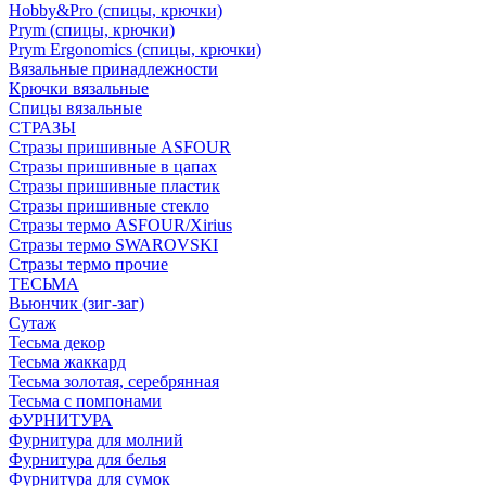
Hobby&Pro (спицы, крючки)
Prym (спицы, крючки)
Prym Ergonomics (спицы, крючки)
Вязальные принадлежности
Крючки вязальные
Спицы вязальные
СТРАЗЫ
Стразы пришивные ASFOUR
Стразы пришивные в цапах
Стразы пришивные пластик
Стразы пришивные стекло
Стразы термо ASFOUR/Xirius
Стразы термо SWAROVSKI
Стразы термо прочие
ТЕСЬМА
Вьюнчик (зиг-заг)
Сутаж
Тесьма декор
Тесьма жаккард
Тесьма золотая, серебрянная
Тесьма с помпонами
ФУРНИТУРА
Фурнитура для молний
Фурнитура для белья
Фурнитура для сумок