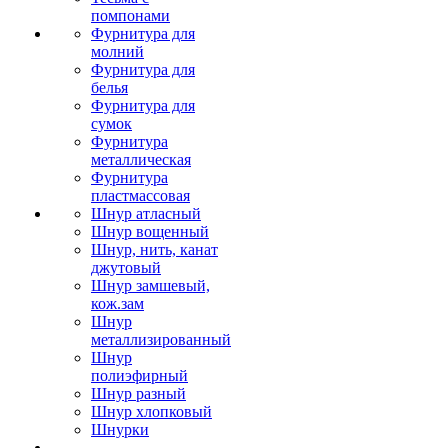
помпонами
Фурнитура для
молний
Фурнитура для
белья
Фурнитура для
сумок
Фурнитура
металлическая
Фурнитура
пластмассовая
Шнур атласный
Шнур вощенный
Шнур, нить, канат
джутовый
Шнур замшевый,
кож.зам
Шнур
металлизированный
Шнур
полиэфирный
Шнур разный
Шнур хлопковый
Шнурки