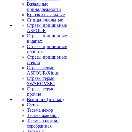
Вязальные
принадлежности
Крючки вязальные
Спицы вязальные
Стразы пришивные
ASFOUR
Стразы пришивные
в цапах
Стразы пришивные
пластик
Стразы пришивные
стекло
Стразы термо
ASFOUR/Xirius
Стразы термо
SWAROVSKI
Стразы термо
прочие
Вьюнчик (зиг-заг)
Сутаж
Тесьма декор
Тесьма жаккард
Тесьма золотая,
серебрянная
Тесьма с