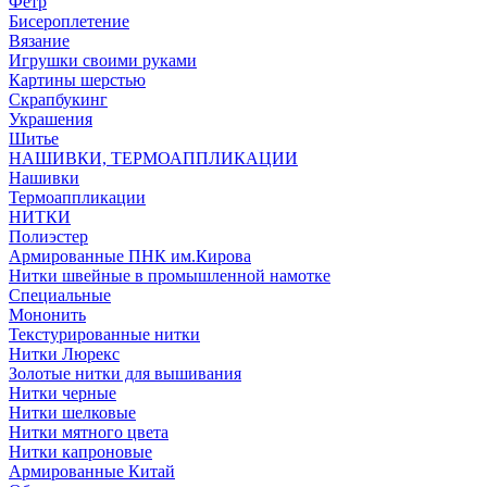
Фетр
Бисероплетение
Вязание
Игрушки своими руками
Картины шерстью
Скрапбукинг
Украшения
Шитье
НАШИВКИ, ТЕРМОАППЛИКАЦИИ
Нашивки
Термоаппликации
НИТКИ
Полиэстер
Армированные ПНК им.Кирова
Нитки швейные в промышленной намотке
Специальные
Мононить
Текстурированные нитки
Нитки Люрекс
Золотые нитки для вышивания
Нитки черные
Нитки шелковые
Нитки мятного цвета
Нитки капроновые
Армированные Китай