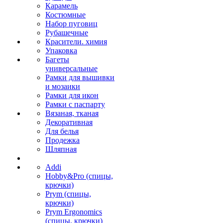
Карамель
Костюмные
Набор пуговиц
Рубашечные
Красители. химия
Упаковка
Багеты
универсальные
Рамки для вышивки
и мозаики
Рамки для икон
Рамки с паспарту
Вязаная, тканая
Декоративная
Для белья
Продежка
Шляпная
Addi
Hobby&Pro (спицы,
крючки)
Prym (спицы,
крючки)
Prym Ergonomics
(спицы, крючки)