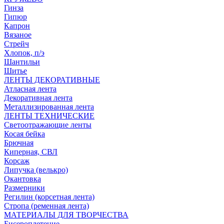
Гинза
Гипюр
Капрон
Вязаное
Стрейч
Хлопок, п/э
Шантильи
Шитье
ЛЕНТЫ ДЕКОРАТИВНЫЕ
Атласная лента
Декоративная лента
Металлизированная лента
ЛЕНТЫ ТЕХНИЧЕСКИЕ
Светоотражающие ленты
Косая бейка
Брючная
Киперная, СВЛ
Корсаж
Липучка (велькро)
Окантовка
Размерники
Регилин (корсетная лента)
Стропа (ременная лента)
МАТЕРИАЛЫ ДЛЯ ТВОРЧЕСТВА
Бисероплетение