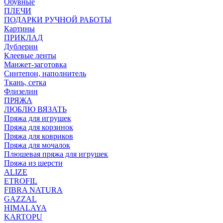
Обувные
ПЛЕЧИ
ПОДАРКИ РУЧНОЙ РАБОТЫ
Картины
ПРИКЛАД
Дублерин
Клеевые ленты
Манжет-заготовка
Синтепон, наполнитель
Ткань, сетка
Флизелин
ПРЯЖА
ЛЮБЛЮ ВЯЗАТЬ
Пряжа для игрушек
Пряжа для корзинок
Пряжа для ковриков
Пряжа для мочалок
Плюшевая пряжа для игрушек
Пряжа из шерсти
ALIZE
ETROFIL
FIBRA NATURA
GAZZAL
HIMALAYA
KARTOPU