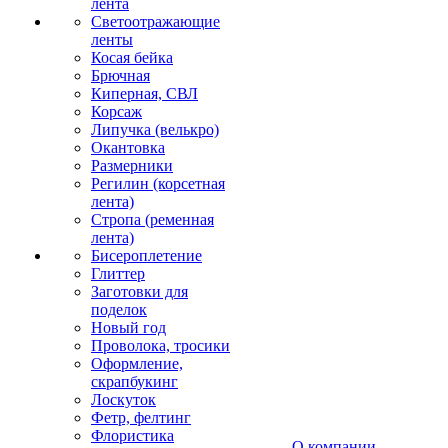
лента
Светоотражающие
ленты
Косая бейка
Брючная
Киперная, СВЛ
Корсаж
Липучка (велькро)
Окантовка
Размерники
Регилин (корсетная
лента)
Стропа (ременная
лента)
Бисероплетение
Глиттер
Заготовки для
поделок
Новый год
Проволока, тросики
Оформление,
скрапбукинг
Лоскуток
Фетр, фелтинг
Флористика
О компании