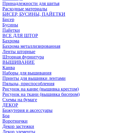
Принадлежности для шитья
Расходные материалы
БИСЕР, БУСИНЫ, ПАЙЕТКИ
Бисер
Бусины
Пайетки
ВСЕ ДЛЯ ШТОР
Бахрома
Бахрома металлизированная
Ленты шторные
Шторная фурнитура
ВЫШИВАНИЕ
Канва
Наборы для вышивания
Принты для вышивки лентами
Пяльцы, приспособления
Рисунок на канве (вышивка крестом)
Рисунок на ткани (вышивка бисером)
Схемы на бумаге
ДЕКОР
Бижутерия и аксессуары
Боа
Воротнички
Декор застежки
Декор элементы