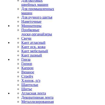
Для бытовых
швейных машин
Для промышленных
машин
Для ручного шитья
Наметочные
Миниатюры
Пробковые
доски,органайзеры
Свечи
Кант атласный
Кант иск. кожа
Кант мебельный
Кант разный
Гинза
Гипюр
Капрон
Вязаное
Стрейч
Хлопок, п/э
Шантильи
Шитье
Атласная лента
Декоративная лента
Металлизированная