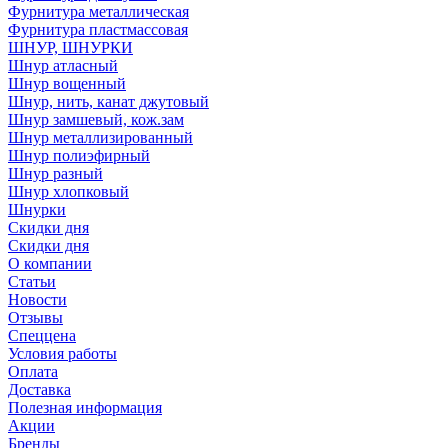
Фурнитура металлическая
Фурнитура пластмассовая
ШНУР, ШНУРКИ
Шнур атласный
Шнур вощенный
Шнур, нить, канат джутовый
Шнур замшевый, кож.зам
Шнур металлизированный
Шнур полиэфирный
Шнур разный
Шнур хлопковый
Шнурки
Скидки дня
Скидки дня
О компании
Статьи
Новости
Отзывы
Спеццена
Условия работы
Оплата
Доставка
Полезная информация
Акции
Бренды