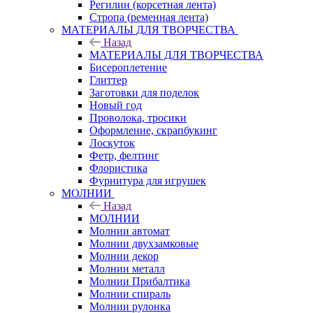
Регилин (корсетная лента)
Стропа (ременная лента)
МАТЕРИАЛЫ ДЛЯ ТВОРЧЕСТВА
Назад
МАТЕРИАЛЫ ДЛЯ ТВОРЧЕСТВА
Бисероплетение
Глиттер
Заготовки для поделок
Новый год
Проволока, тросики
Оформление, скрапбукинг
Лоскуток
Фетр, фелтинг
Флористика
Фурнитура для игрушек
МОЛНИИ
Назад
МОЛНИИ
Молнии автомат
Молнии двухзамковые
Молнии декор
Молнии металл
Молнии Прибалтика
Молнии спираль
Молнии рулонка