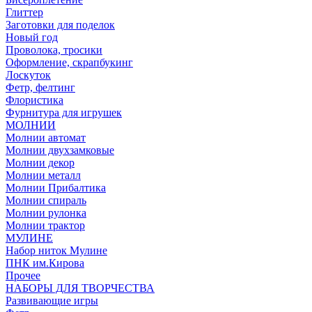
Глиттер
Заготовки для поделок
Новый год
Проволока, тросики
Оформление, скрапбукинг
Лоскуток
Фетр, фелтинг
Флористика
Фурнитура для игрушек
МОЛНИИ
Молнии автомат
Молнии двухзамковые
Молнии декор
Молнии металл
Молнии Прибалтика
Молнии спираль
Молнии рулонка
Молнии трактор
МУЛИНЕ
Набор ниток Мулине
ПНК им.Кирова
Прочее
НАБОРЫ ДЛЯ ТВОРЧЕСТВА
Развивающие игры