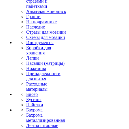
стразами и
пайетками
Алмазная живопись
Гранни
На подрамнике
Наследие
Стразы для мозаики
Схемы для мозаики
Инструменты
Коробки для
хранения
Лапки
Насадки (матрицы)
Ножницы
Принадлежности
для шитья
Расходные
материалы
Бисер
Бусины
Пайетки
Бахрома
Бахрома
металлизированная
Ленты шторные