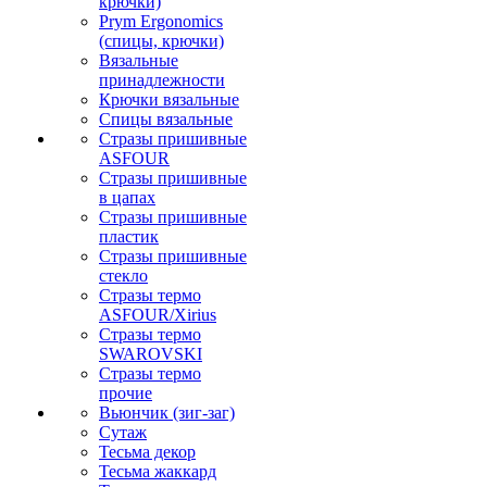
крючки)
Prym Ergonomics
(спицы, крючки)
Вязальные
принадлежности
Крючки вязальные
Спицы вязальные
Стразы пришивные
ASFOUR
Стразы пришивные
в цапах
Стразы пришивные
пластик
Стразы пришивные
стекло
Стразы термо
ASFOUR/Xirius
Стразы термо
SWAROVSKI
Стразы термо
прочие
Вьюнчик (зиг-заг)
Сутаж
Тесьма декор
Тесьма жаккард