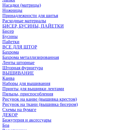
Насадки (матрицы)
Ножницы
Принадлежности для шитья
Расходные материалы
БИСЕР, БУСИНЫ, ПАЙЕТКИ
Бисер
Бусины
Пайетки
ВСЕ ДЛЯ ШТОР
Бахрома
Бахрома металлизированная
Ленты шторные
Шторная фурнитура
ВЫШИВАНИЕ
Канва
Наборы для вышивания
Принты для вышивки лентами
Пяльцы, приспособления
Рисунок на канве (вышивка крестом)
Рисунок на ткани (вышивка бисером)
Схемы на бумаге
ДЕКОР
Бижутерия и аксессуары
Боа