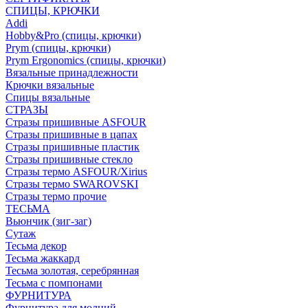
СПИЦЫ, КРЮЧКИ
Addi
Hobby&Pro (спицы, крючки)
Prym (спицы, крючки)
Prym Ergonomics (спицы, крючки)
Вязальные принадлежности
Крючки вязальные
Спицы вязальные
СТРАЗЫ
Стразы пришивные ASFOUR
Стразы пришивные в цапах
Стразы пришивные пластик
Стразы пришивные стекло
Стразы термо ASFOUR/Xirius
Стразы термо SWAROVSKI
Стразы термо прочие
ТЕСЬМА
Вьюнчик (зиг-заг)
Сутаж
Тесьма декор
Тесьма жаккард
Тесьма золотая, серебрянная
Тесьма с помпонами
ФУРНИТУРА
Фурнитура для молний