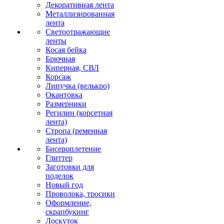
Декоративная лента
Металлизированная
лента
Светоотражающие
ленты
Косая бейка
Брючная
Киперная, СВЛ
Корсаж
Липучка (велькро)
Окантовка
Размерники
Регилин (корсетная
лента)
Стропа (ременная
лента)
Бисероплетение
Глиттер
Заготовки для
поделок
Новый год
Проволока, тросики
Оформление,
скрапбукинг
Лоскуток