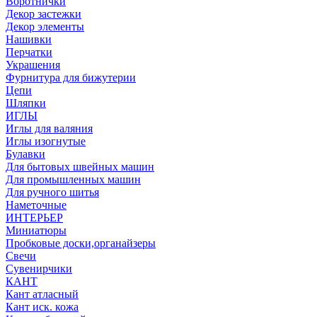
Воротнички
Декор застежки
Декор элементы
Нашивки
Перчатки
Украшения
Фурнитура для бижутерии
Цепи
Шляпки
ИГЛЫ
Иглы для валяния
Иглы изогнутые
Булавки
Для бытовых швейных машин
Для промышленных машин
Для ручного шитья
Наметочные
ИНТЕРЬЕР
Миниатюры
Пробковые доски,органайзеры
Свечи
Сувенирчики
КАНТ
Кант атласный
Кант иск. кожа