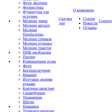
Фетр, фелтинг
Флористика
О компании
Фурнитура для
игрушек
Скидки
Статьи
Молнии декор
Спецце
дня
Новости
Молнии металл
Отзывы
Молнии
Прибалтика
Молнии спираль
Молнии рулонка
Молнии трактор
ПНК им.Кирова
Прочее
Развивающие игры
Фетр
Бисероплетение
Вязание
Игрушки своими
руками
Картины шерстью
Скрапбукинг
Украшения
Шитье
Нашивки
Термоаппликации