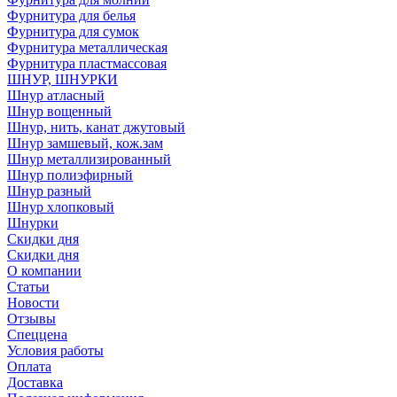
Фурнитура для белья
Фурнитура для сумок
Фурнитура металлическая
Фурнитура пластмассовая
ШНУР, ШНУРКИ
Шнур атласный
Шнур вощенный
Шнур, нить, канат джутовый
Шнур замшевый, кож.зам
Шнур металлизированный
Шнур полиэфирный
Шнур разный
Шнур хлопковый
Шнурки
Скидки дня
Скидки дня
О компании
Статьи
Новости
Отзывы
Спеццена
Условия работы
Оплата
Доставка