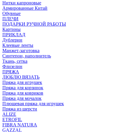
Нитки капроновые
Армированные Китай
Обувные
ПЛЕЧИ
ПОДАРКИ РУЧНОЙ РАБОТЫ
Картины
ПРИКЛАД
Дублерин
Клеевые ленты
Манжет-заготовка
Синтепон, наполнитель
Ткань, сетка
Флизелин
ПРЯЖА
ЛЮБЛЮ ВЯЗАТЬ
Пряжа для игрушек
Пряжа для корзинок
Пряжа для ковриков
Пряжа для мочалок
Плюшевая пряжа для игрушек
Пряжа из шерсти
ALIZE
ETROFIL
FIBRA NATURA
GAZZAL