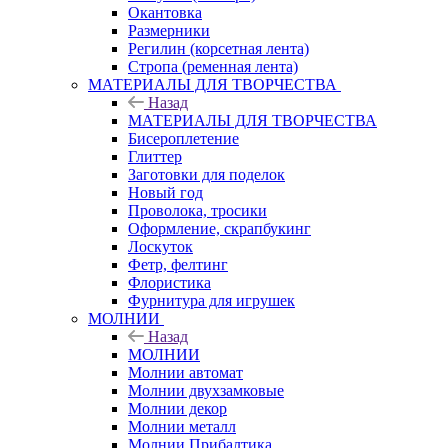
Окантовка
Размерники
Регилин (корсетная лента)
Стропа (ременная лента)
МАТЕРИАЛЫ ДЛЯ ТВОРЧЕСТВА
Назад
МАТЕРИАЛЫ ДЛЯ ТВОРЧЕСТВА
Бисероплетение
Глиттер
Заготовки для поделок
Новый год
Проволока, тросики
Оформление, скрапбукинг
Лоскуток
Фетр, фелтинг
Флористика
Фурнитура для игрушек
МОЛНИИ
Назад
МОЛНИИ
Молнии автомат
Молнии двухзамковые
Молнии декор
Молнии металл
Молнии Прибалтика