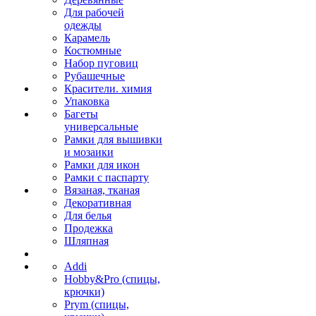
Для рабочей
одежды
Карамель
Костюмные
Набор пуговиц
Рубашечные
Красители. химия
Упаковка
Багеты
универсальные
Рамки для вышивки
и мозаики
Рамки для икон
Рамки с паспарту
Вязаная, тканая
Декоративная
Для белья
Продежка
Шляпная
Addi
Hobby&Pro (спицы,
крючки)
Prym (спицы,