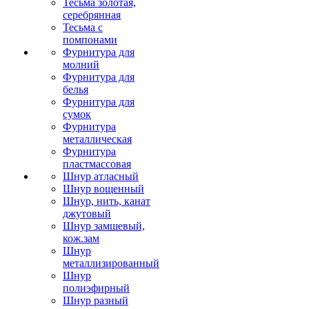
Тесьма золотая,
серебрянная
Тесьма с
помпонами
Фурнитура для
молний
Фурнитура для
белья
Фурнитура для
сумок
Фурнитура
металлическая
Фурнитура
пластмассовая
Шнур атласный
Шнур вощенный
Шнур, нить, канат
джутовый
Шнур замшевый,
кож.зам
Шнур
металлизированный
Шнур
полиэфирный
Шнур разный