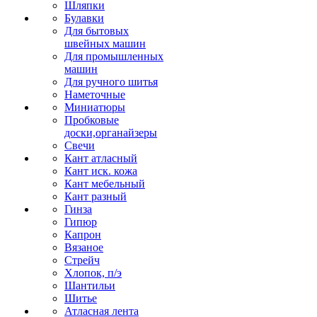
Шляпки
Булавки
Для бытовых
швейных машин
Для промышленных
машин
Для ручного шитья
Наметочные
Миниатюры
Пробковые
доски,органайзеры
Свечи
Кант атласный
Кант иск. кожа
Кант мебельный
Кант разный
Гинза
Гипюр
Капрон
Вязаное
Стрейч
Хлопок, п/э
Шантильи
Шитье
Атласная лента