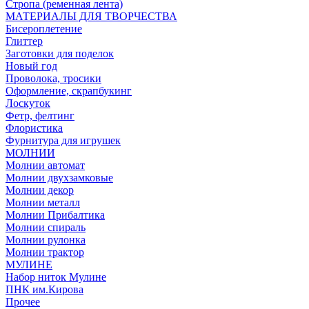
Стропа (ременная лента)
МАТЕРИАЛЫ ДЛЯ ТВОРЧЕСТВА
Бисероплетение
Глиттер
Заготовки для поделок
Новый год
Проволока, тросики
Оформление, скрапбукинг
Лоскуток
Фетр, фелтинг
Флористика
Фурнитура для игрушек
МОЛНИИ
Молнии автомат
Молнии двухзамковые
Молнии декор
Молнии металл
Молнии Прибалтика
Молнии спираль
Молнии рулонка
Молнии трактор
МУЛИНЕ
Набор ниток Мулине
ПНК им.Кирова
Прочее