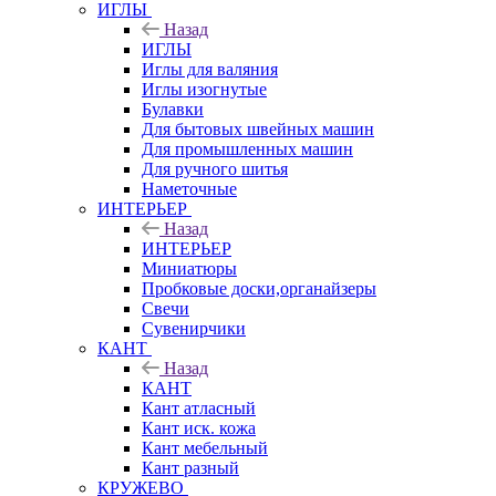
ИГЛЫ
Назад
ИГЛЫ
Иглы для валяния
Иглы изогнутые
Булавки
Для бытовых швейных машин
Для промышленных машин
Для ручного шитья
Наметочные
ИНТЕРЬЕР
Назад
ИНТЕРЬЕР
Миниатюры
Пробковые доски,органайзеры
Свечи
Сувенирчики
КАНТ
Назад
КАНТ
Кант атласный
Кант иск. кожа
Кант мебельный
Кант разный
КРУЖЕВО