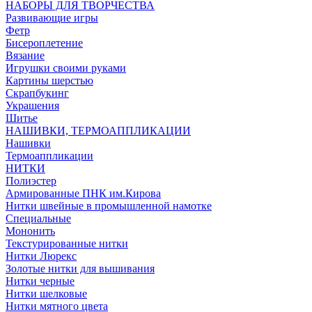
НАБОРЫ ДЛЯ ТВОРЧЕСТВА
Развивающие игры
Фетр
Бисероплетение
Вязание
Игрушки своими руками
Картины шерстью
Скрапбукинг
Украшения
Шитье
НАШИВКИ, ТЕРМОАППЛИКАЦИИ
Нашивки
Термоаппликации
НИТКИ
Полиэстер
Армированные ПНК им.Кирова
Нитки швейные в промышленной намотке
Специальные
Мононить
Текстурированные нитки
Нитки Люрекс
Золотые нитки для вышивания
Нитки черные
Нитки шелковые
Нитки мятного цвета