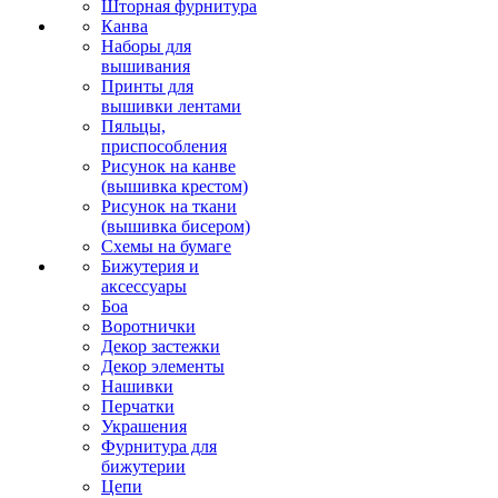
Шторная фурнитура
Канва
Наборы для
вышивания
Принты для
вышивки лентами
Пяльцы,
приспособления
Рисунок на канве
(вышивка крестом)
Рисунок на ткани
(вышивка бисером)
Схемы на бумаге
Бижутерия и
аксессуары
Боа
Воротнички
Декор застежки
Декор элементы
Нашивки
Перчатки
Украшения
Фурнитура для
бижутерии
Цепи