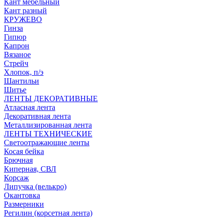
Кант мебельный
Кант разный
КРУЖЕВО
Гинза
Гипюр
Капрон
Вязаное
Стрейч
Хлопок, п/э
Шантильи
Шитье
ЛЕНТЫ ДЕКОРАТИВНЫЕ
Атласная лента
Декоративная лента
Металлизированная лента
ЛЕНТЫ ТЕХНИЧЕСКИЕ
Светоотражающие ленты
Косая бейка
Брючная
Киперная, СВЛ
Корсаж
Липучка (велькро)
Окантовка
Размерники
Регилин (корсетная лента)