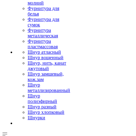
молний
Фурнитура для
белья
Фурнитура для
сумок
Фурнитура
металлическая
Фурнитура
пластмассовая
Шнур атласный
Шнур вощенный
Шнур, нить, канат
джутовый
Шнур замшевый,
кож.зам
Шнур
металлизированный
Шнур
полиэфирный
Шнур разный
Шнур хлопковый
Шнурки