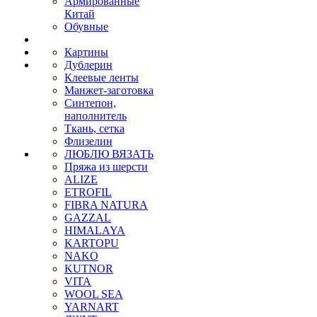
Армированные
Китай
Обувные
Картины
Дублерин
Клеевые ленты
Манжет-заготовка
Синтепон,
наполнитель
Ткань, сетка
Флизелин
ЛЮБЛЮ ВЯЗАТЬ
Пряжа из шерсти
ALIZE
ETROFIL
FIBRA NATURA
GAZZAL
HIMALAYA
KARTOPU
NAKO
KUTNOR
VITA
WOOL SEA
YARNART