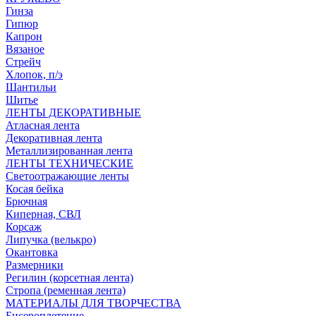
Гинза
Гипюр
Капрон
Вязаное
Стрейч
Хлопок, п/э
Шантильи
Шитье
ЛЕНТЫ ДЕКОРАТИВНЫЕ
Атласная лента
Декоративная лента
Металлизированная лента
ЛЕНТЫ ТЕХНИЧЕСКИЕ
Светоотражающие ленты
Косая бейка
Брючная
Киперная, СВЛ
Корсаж
Липучка (велькро)
Окантовка
Размерники
Регилин (корсетная лента)
Стропа (ременная лента)
МАТЕРИАЛЫ ДЛЯ ТВОРЧЕСТВА
Бисероплетение