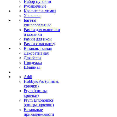
Набор пуговиц
Рубашечные
Красители. химия
Упаковка
Багеты
универсальные
Рамки для вышивки
и мозаики
Рамки для икон
Рамки с паспарту
Вязаная, тканая
Декоративная
Для белья
Продежка
Шляпная
Addi
Hobby&Pro (спицы,
крючки)
Prym (спицы,
крючки)
Prym Ergonomics
(спицы, крючки)
Вязальные
принадлежности