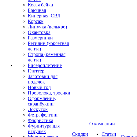
Косая бейка
Брючная
Киперная, СВЛ
Корсаж
Липучка (велькро)
Окантовка
Размерники
Регилин (корсетная
лента)
Стропа (ременная
лента)
Бисероплетение
Глиттер
Заготовки для
поделок
Новый год
Проволока, тросики
Оформление,
скрапбукинг
Лоскуток
Фетр, фелтинг
Флористика
О компании
Фурнитура для
игрушек
Скидки
Статьи
Молнии декор
Спецце