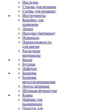
Наследие
Стразы для мозаики
Схемы для мозаики
Инструменты
Коробки для
хранения
Лапки
Насадки (матрицы)
Ножницы
Принадлежности
для шитья
Расходные
материалы
Бисер
Бусины
Пайетки
Бахрома
Бахрома
металлизированная
Ленты шторные
Шторная фурнитура
Канва
Наборы для
вышивания
Принты для