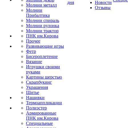
дня
Новости
Молнии металл
Отзывы
Молнии
Прибалтика
Молнии спираль
Молнии рулонка
Молнии трактор
ПНК им.Кирова
Прочее
Развивающие игры
Фетр
Бисероплетение
Вязание
Игрушки своими
руками
Картины шерстью
Скрапбукинг
Украшения
Шитье
Нашивки
Термоаппликации
Полиэстер
Армированные
ПНК им.Кирова
Специальные