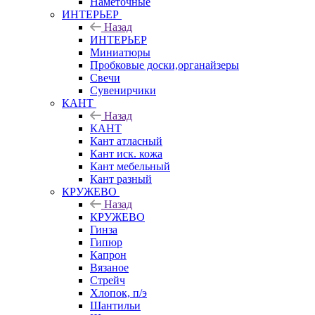
Наметочные
ИНТЕРЬЕР
Назад
ИНТЕРЬЕР
Миниатюры
Пробковые доски,органайзеры
Свечи
Сувенирчики
КАНТ
Назад
КАНТ
Кант атласный
Кант иск. кожа
Кант мебельный
Кант разный
КРУЖЕВО
Назад
КРУЖЕВО
Гинза
Гипюр
Капрон
Вязаное
Стрейч
Хлопок, п/э
Шантильи