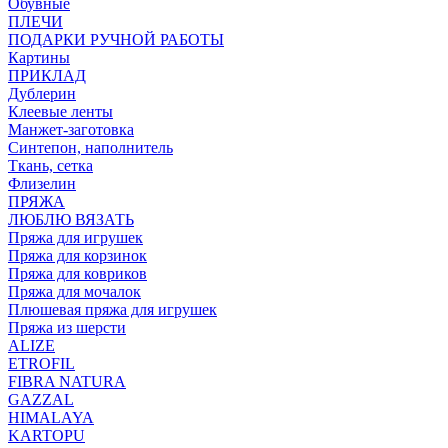
Обувные
ПЛЕЧИ
ПОДАРКИ РУЧНОЙ РАБОТЫ
Картины
ПРИКЛАД
Дублерин
Клеевые ленты
Манжет-заготовка
Синтепон, наполнитель
Ткань, сетка
Флизелин
ПРЯЖА
ЛЮБЛЮ ВЯЗАТЬ
Пряжа для игрушек
Пряжа для корзинок
Пряжа для ковриков
Пряжа для мочалок
Плюшевая пряжа для игрушек
Пряжа из шерсти
ALIZE
ETROFIL
FIBRA NATURA
GAZZAL
HIMALAYA
KARTOPU