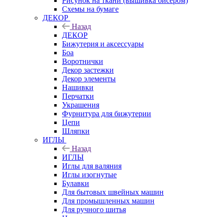
Рисунок на ткани (вышивка бисером)
Схемы на бумаге
ДЕКОР
Назад
ДЕКОР
Бижутерия и аксессуары
Боа
Воротнички
Декор застежки
Декор элементы
Нашивки
Перчатки
Украшения
Фурнитура для бижутерии
Цепи
Шляпки
ИГЛЫ
Назад
ИГЛЫ
Иглы для валяния
Иглы изогнутые
Булавки
Для бытовых швейных машин
Для промышленных машин
Для ручного шитья