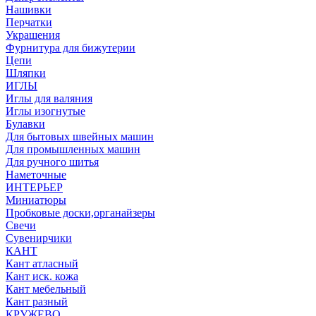
Нашивки
Перчатки
Украшения
Фурнитура для бижутерии
Цепи
Шляпки
ИГЛЫ
Иглы для валяния
Иглы изогнутые
Булавки
Для бытовых швейных машин
Для промышленных машин
Для ручного шитья
Наметочные
ИНТЕРЬЕР
Миниатюры
Пробковые доски,органайзеры
Свечи
Сувенирчики
КАНТ
Кант атласный
Кант иск. кожа
Кант мебельный
Кант разный
КРУЖЕВО