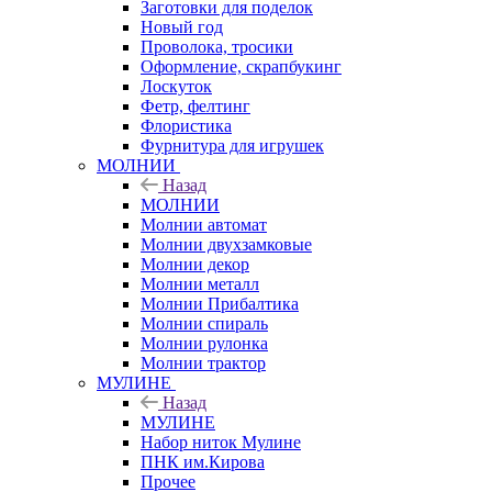
Заготовки для поделок
Новый год
Проволока, тросики
Оформление, скрапбукинг
Лоскуток
Фетр, фелтинг
Флористика
Фурнитура для игрушек
МОЛНИИ
Назад
МОЛНИИ
Молнии автомат
Молнии двухзамковые
Молнии декор
Молнии металл
Молнии Прибалтика
Молнии спираль
Молнии рулонка
Молнии трактор
МУЛИНЕ
Назад
МУЛИНЕ
Набор ниток Мулине
ПНК им.Кирова
Прочее