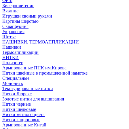
Фетр
Бисероплетение
Вязание
Игрушки своими руками
Картины шерстью
Скрапбукинг
Украшения
Шитье
НАШИВКИ, ТЕРМОАППЛИКАЦИИ
Нашивки
Термоаппликации
НИТКИ
Полиэстер
Армированные ПНК им.Кирова
Нитки швейные в промышленной намотке
Специальные
Мононить
Текстурированные нитки
Нитки Люрекс
Золотые нитки для вышивания
Нитки черные
Нитки шелковые
Нитки мятного цвета
Нитки капроновые
Армированные Китай