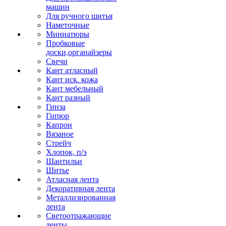
машин
Для ручного шитья
Наметочные
Миниатюры
Пробковые
доски,органайзеры
Свечи
Кант атласный
Кант иск. кожа
Кант мебельный
Кант разный
Гинза
Гипюр
Капрон
Вязаное
Стрейч
Хлопок, п/э
Шантильи
Шитье
Атласная лента
Декоративная лента
Металлизированная
лента
Светоотражающие
ленты