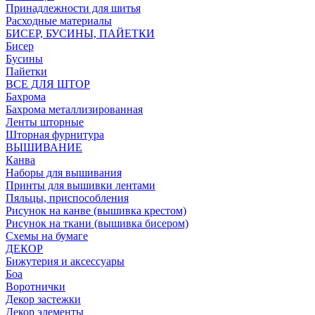
Принадлежности для шитья
Расходные материалы
БИСЕР, БУСИНЫ, ПАЙЕТКИ
Бисер
Бусины
Пайетки
ВСЕ ДЛЯ ШТОР
Бахрома
Бахрома металлизированная
Ленты шторные
Шторная фурнитура
ВЫШИВАНИЕ
Канва
Наборы для вышивания
Принты для вышивки лентами
Пяльцы, приспособления
Рисунок на канве (вышивка крестом)
Рисунок на ткани (вышивка бисером)
Схемы на бумаге
ДЕКОР
Бижутерия и аксессуары
Боа
Воротнички
Декор застежки
Декор элементы