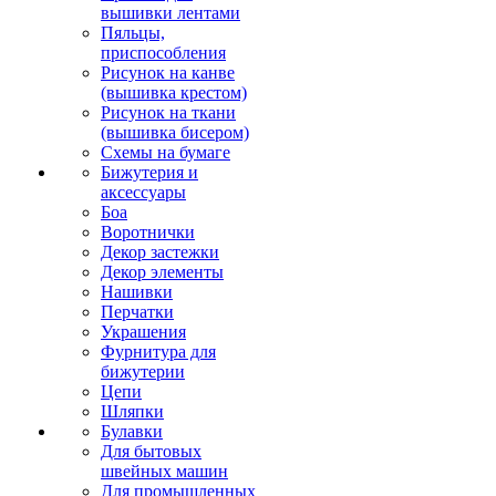
вышивки лентами
Пяльцы,
приспособления
Рисунок на канве
(вышивка крестом)
Рисунок на ткани
(вышивка бисером)
Схемы на бумаге
Бижутерия и
аксессуары
Боа
Воротнички
Декор застежки
Декор элементы
Нашивки
Перчатки
Украшения
Фурнитура для
бижутерии
Цепи
Шляпки
Булавки
Для бытовых
швейных машин
Для промышленных