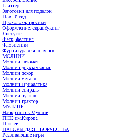
Глиттер
Заготовки для поделок
Новый год
Проволока, тросики
Оформление, скрапбукинг
Лоскуток
Фетр, фелтинг
Флористика
Фурнитура для игрушек
МОЛНИИ
Молнии автомат
Молнии двухзамковые
Молнии декор
Молнии металл
Молнии Прибалтика
Молнии спираль
Молнии рулонка
Молнии трактор
МУЛИНЕ
Набор ниток Мулине
ПНК им.Кирова
Прочее
НАБОРЫ ДЛЯ ТВОРЧЕСТВА
Развивающие игры