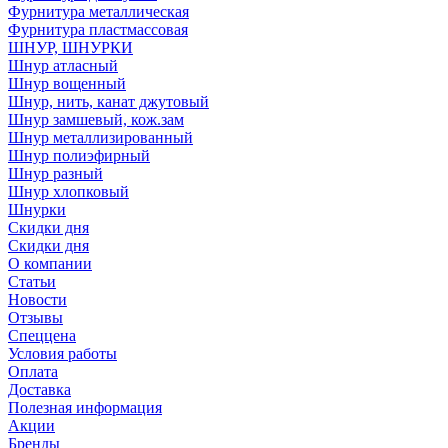
Фурнитура металлическая
Фурнитура пластмассовая
ШНУР, ШНУРКИ
Шнур атласный
Шнур вощенный
Шнур, нить, канат джутовый
Шнур замшевый, кож.зам
Шнур металлизированный
Шнур полиэфирный
Шнур разный
Шнур хлопковый
Шнурки
Скидки дня
Скидки дня
О компании
Статьи
Новости
Отзывы
Спеццена
Условия работы
Оплата
Доставка
Полезная информация
Акции
Бренды