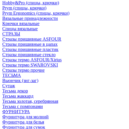
Hobby&Pro (спицы, крючки)
Prym (спицы, крючки)
Prym Ergonomics (спицы, крючки)
Вязальные принадлежности
Крючки вязальные
Спицы вязальные
СТРАЗЫ
Стразы пришивные ASFOUR
Стразы пришивные в цапах
Стразы пришивные пластик
Стразы пришивные стекло
Стразы термо ASFOUR/Xirius
Стразы термо SWAROVSKI
Стразы термо прочие
ТЕСЬМА
Вьюнчик (зиг-заг)
Сутаж
Тесьма декор
Тесьма жаккард
Тесьма золотая, серебрянная
Тесьма с помпонами
ФУРНИТУРА
Фурнитура для молний
Фурнитура для белья
Фурнитура для сумок