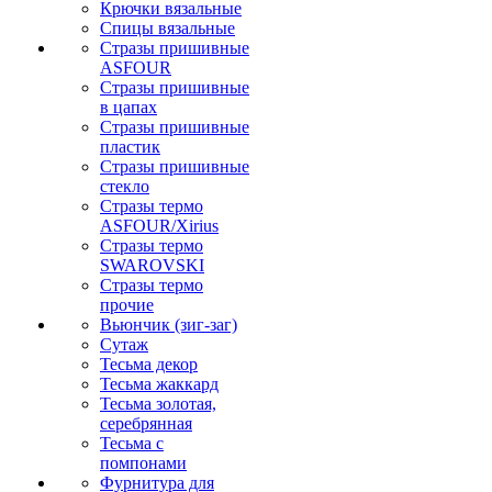
Крючки вязальные
Спицы вязальные
Стразы пришивные
ASFOUR
Стразы пришивные
в цапах
Стразы пришивные
пластик
Стразы пришивные
стекло
Стразы термо
ASFOUR/Xirius
Стразы термо
SWAROVSKI
Стразы термо
прочие
Вьюнчик (зиг-заг)
Сутаж
Тесьма декор
Тесьма жаккард
Тесьма золотая,
серебрянная
Тесьма с
помпонами
Фурнитура для