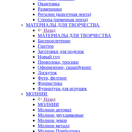
Окантовка
Размерники
Регилин (корсетная лента)
Стропа (ременная лента)
МАТЕРИАЛЫ ДЛЯ ТВОРЧЕСТВА
Назад
МАТЕРИАЛЫ ДЛЯ ТВОРЧЕСТВА
Бисероплетение
Глиттер
Заготовки для поделок
Новый год
Проволока, тросики
Оформление, скрапбукинг
Лоскуток
Фетр, фелтинг
Флористика
Фурнитура для игрушек
МОЛНИИ
Назад
МОЛНИИ
Молнии автомат
Молнии двухзамковые
Молнии декор
Молнии металл
Молнии Прибалтика