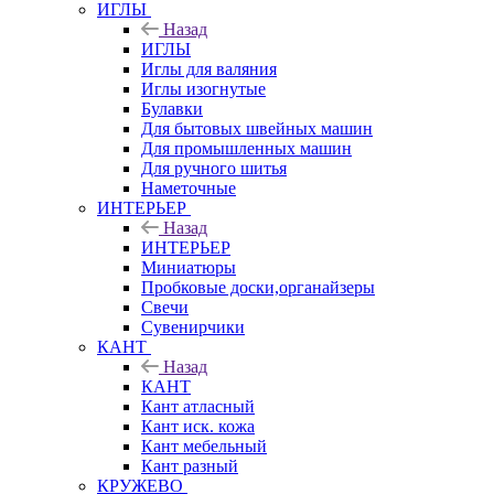
ИГЛЫ
Назад
ИГЛЫ
Иглы для валяния
Иглы изогнутые
Булавки
Для бытовых швейных машин
Для промышленных машин
Для ручного шитья
Наметочные
ИНТЕРЬЕР
Назад
ИНТЕРЬЕР
Миниатюры
Пробковые доски,органайзеры
Свечи
Сувенирчики
КАНТ
Назад
КАНТ
Кант атласный
Кант иск. кожа
Кант мебельный
Кант разный
КРУЖЕВО