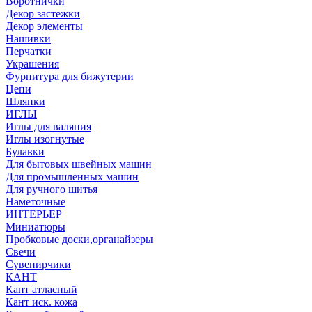
Воротнички
Декор застежки
Декор элементы
Нашивки
Перчатки
Украшения
Фурнитура для бижутерии
Цепи
Шляпки
ИГЛЫ
Иглы для валяния
Иглы изогнутые
Булавки
Для бытовых швейных машин
Для промышленных машин
Для ручного шитья
Наметочные
ИНТЕРЬЕР
Миниатюры
Пробковые доски,органайзеры
Свечи
Сувенирчики
КАНТ
Кант атласный
Кант иск. кожа