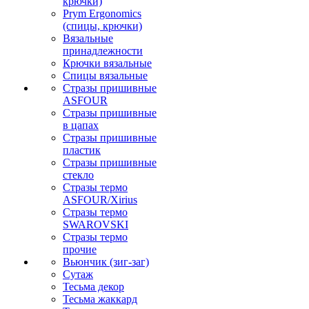
крючки)
Prym Ergonomics
(спицы, крючки)
Вязальные
принадлежности
Крючки вязальные
Спицы вязальные
Стразы пришивные
ASFOUR
Стразы пришивные
в цапах
Стразы пришивные
пластик
Стразы пришивные
стекло
Стразы термо
ASFOUR/Xirius
Стразы термо
SWAROVSKI
Стразы термо
прочие
Вьюнчик (зиг-заг)
Сутаж
Тесьма декор
Тесьма жаккард