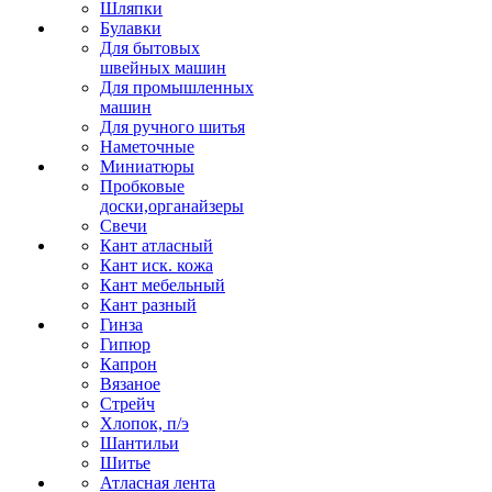
Шляпки
Булавки
Для бытовых
швейных машин
Для промышленных
машин
Для ручного шитья
Наметочные
Миниатюры
Пробковые
доски,органайзеры
Свечи
Кант атласный
Кант иск. кожа
Кант мебельный
Кант разный
Гинза
Гипюр
Капрон
Вязаное
Стрейч
Хлопок, п/э
Шантильи
Шитье
Атласная лента