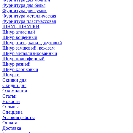
Фурнитура для белья
Фурнитура для сумок
Фурнитура металлическая
Фурнитура пластмассовая
ШНУР, ШНУРКИ
Шнур атласный
Шнур вощенный
Шнур, нить, канат джутовый
Шнур замшевый, кож.зам
Шнур металлизированный
Шнур полиэфирный
Шнур разный
Шнур хлопковый
Шнурки
Скидки дня
Скидки дня
О компании
Статьи
Новости
Отзывы
Спеццена
Условия работы
Оплата
Доставка