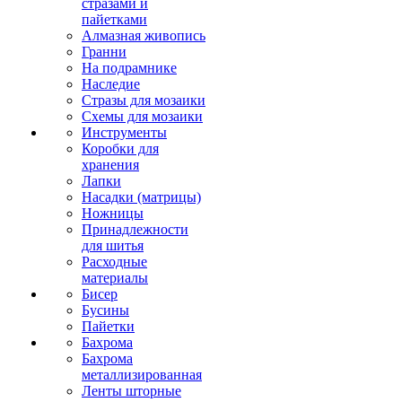
стразами и
пайетками
Алмазная живопись
Гранни
На подрамнике
Наследие
Стразы для мозаики
Схемы для мозаики
Инструменты
Коробки для
хранения
Лапки
Насадки (матрицы)
Ножницы
Принадлежности
для шитья
Расходные
материалы
Бисер
Бусины
Пайетки
Бахрома
Бахрома
металлизированная
Ленты шторные