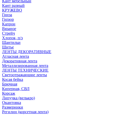
Кант мебельный
Кант разный
КРУЖЕВО
Гинза
Гипюр
Капрон
Вязаное
Стрейч
Хлопок, п/э
Шантильи
Шитье
ЛЕНТЫ ДЕКОРАТИВНЫЕ
Атласная лента
Декоративная лента
Металлизированная лента
ЛЕНТЫ ТЕХНИЧЕСКИЕ
Светоотражающие ленты
Косая бейка
Брючная
Киперная, СВЛ
Корсаж
Липучка (велькро)
Окантовка
Размерники
Регилин (корсетная лента)