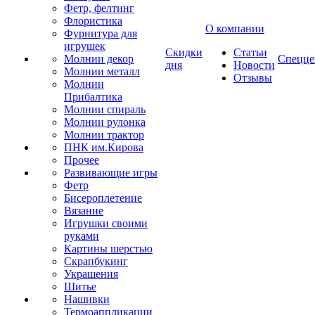
Фетр, фелтинг
Флористика
О компании
Фурнитура для
игрушек
Скидки
Статьи
Молнии декор
Спецце
дня
Новости
Молнии металл
Отзывы
Молнии
Прибалтика
Молнии спираль
Молнии рулонка
Молнии трактор
ПНК им.Кирова
Прочее
Развивающие игры
Фетр
Бисероплетение
Вязание
Игрушки своими
руками
Картины шерстью
Скрапбукинг
Украшения
Шитье
Нашивки
Термоаппликации