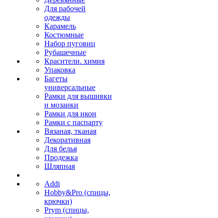
Для рабочей
одежды
Карамель
Костюмные
Набор пуговиц
Рубашечные
Красители. химия
Упаковка
Багеты
универсальные
Рамки для вышивки
и мозаики
Рамки для икон
Рамки с паспарту
Вязаная, тканая
Декоративная
Для белья
Продежка
Шляпная
Addi
Hobby&Pro (спицы,
крючки)
Prym (спицы,