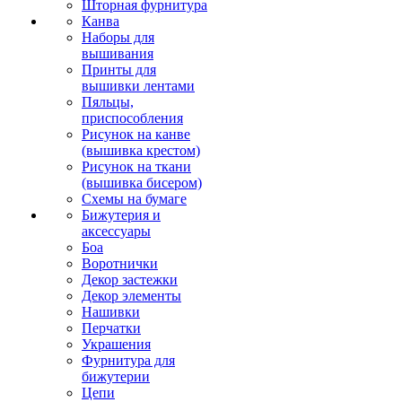
Шторная фурнитура
Канва
Наборы для
вышивания
Принты для
вышивки лентами
Пяльцы,
приспособления
Рисунок на канве
(вышивка крестом)
Рисунок на ткани
(вышивка бисером)
Схемы на бумаге
Бижутерия и
аксессуары
Боа
Воротнички
Декор застежки
Декор элементы
Нашивки
Перчатки
Украшения
Фурнитура для
бижутерии
Цепи