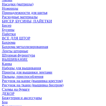
Насадки (матрицы)
Ножницы
Принадлежности для шитья
Расходные материалы
БИСЕР, БУСИНЫ, ПАЙЕТКИ
Бисер
Бусины
Пайетки
ВСЕ ДЛЯ ШТОР
Бахрома
Бахрома металлизированная
Ленты шторные
Шторная фурнитура
ВЫШИВАНИЕ
Канва
Наборы для вышивания
Принты для вышивки лентами
Пяльцы, приспособления
Рисунок на канве (вышивка крестом)
Рисунок на ткани (вышивка бисером)
Схемы на бумаге
ДЕКОР
Бижутерия и аксессуары
Боа