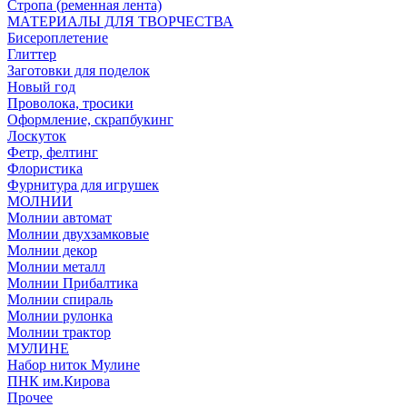
Стропа (ременная лента)
МАТЕРИАЛЫ ДЛЯ ТВОРЧЕСТВА
Бисероплетение
Глиттер
Заготовки для поделок
Новый год
Проволока, тросики
Оформление, скрапбукинг
Лоскуток
Фетр, фелтинг
Флористика
Фурнитура для игрушек
МОЛНИИ
Молнии автомат
Молнии двухзамковые
Молнии декор
Молнии металл
Молнии Прибалтика
Молнии спираль
Молнии рулонка
Молнии трактор
МУЛИНЕ
Набор ниток Мулине
ПНК им.Кирова
Прочее