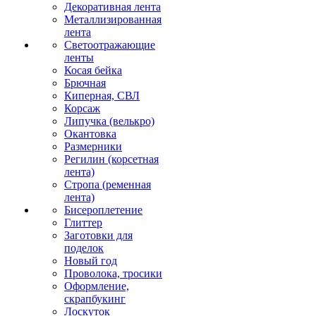
Декоративная лента
Металлизированная
лента
Светоотражающие
ленты
Косая бейка
Брючная
Киперная, СВЛ
Корсаж
Липучка (велькро)
Окантовка
Размерники
Регилин (корсетная
лента)
Стропа (ременная
лента)
Бисероплетение
Глиттер
Заготовки для
поделок
Новый год
Проволока, тросики
Оформление,
скрапбукинг
Лоскуток