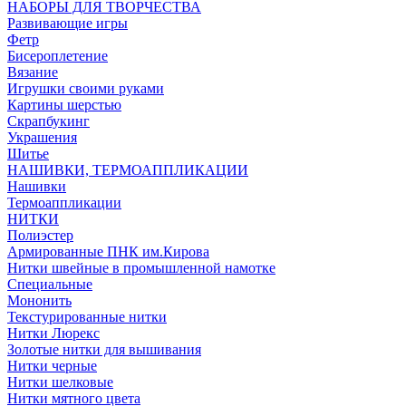
НАБОРЫ ДЛЯ ТВОРЧЕСТВА
Развивающие игры
Фетр
Бисероплетение
Вязание
Игрушки своими руками
Картины шерстью
Скрапбукинг
Украшения
Шитье
НАШИВКИ, ТЕРМОАППЛИКАЦИИ
Нашивки
Термоаппликации
НИТКИ
Полиэстер
Армированные ПНК им.Кирова
Нитки швейные в промышленной намотке
Специальные
Мононить
Текстурированные нитки
Нитки Люрекс
Золотые нитки для вышивания
Нитки черные
Нитки шелковые
Нитки мятного цвета