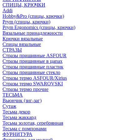
СПИЦЫ, КРЮЧКИ
Addi
Hobby&Pro (спицы, крючки)
Prym (спицы, крючки)
Prym Ergonomics (спицы, крючки)
Вязальные принадлежности
Крючки вязальные
Спицы вязальные
СТРАЗЫ
Стразы пришивные ASFOUR
Стразы пришивные в цапах
Стразы пришивные пластик
Стразы пришивные стекло
Стразы термо ASFOUR/Xirius
Стразы термо SWAROVSKI
Стразы термо прочие
ТЕСЬМА
Вьюнчик (зиг-заг)
Сутаж
Тесьма декор
Тесьма жаккард
Тесьма золотая, серебрянная
Тесьма с помпонами
ФУРНИТУРА
Фурнитура для молний