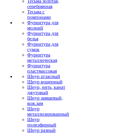
Тесьма золотая,
серебрянная
Тесьма с
помпонами
Фурнитура для
молний
Фурнитура для
белья
Фурнитура для
сумок
Фурнитура
металлическая
Фурнитура
пластмассовая
Шнур атласный
Шнур вощенный
Шнур, нить, канат
джутовый
Шнур замшевый,
кож.зам
Шнур
металлизированный
Шнур
полиэфирный
Шнур разный