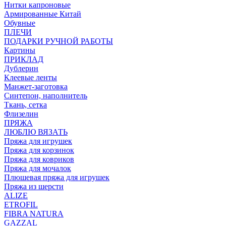
Нитки капроновые
Армированные Китай
Обувные
ПЛЕЧИ
ПОДАРКИ РУЧНОЙ РАБОТЫ
Картины
ПРИКЛАД
Дублерин
Клеевые ленты
Манжет-заготовка
Синтепон, наполнитель
Ткань, сетка
Флизелин
ПРЯЖА
ЛЮБЛЮ ВЯЗАТЬ
Пряжа для игрушек
Пряжа для корзинок
Пряжа для ковриков
Пряжа для мочалок
Плюшевая пряжа для игрушек
Пряжа из шерсти
ALIZE
ETROFIL
FIBRA NATURA
GAZZAL