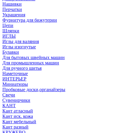
Нашивки
Перчатки
Украшения
Фурнитура для бижутерии
Цепи
Шляпки
ИГЛЫ
Иглы для валяния
Иглы изогнутые
Булавки
Для бытовых швейных машин
Для промышленных машин
Для ручного шитья
Наметочные
ИНТЕРЬЕР
Миниатюры
Пробковые доски,органайзеры
Свечи
Сувенирчики
КАНТ
Кант атласный
Кант иск. кожа
Кант мебельный
Кант разный
КРУЖЕВО