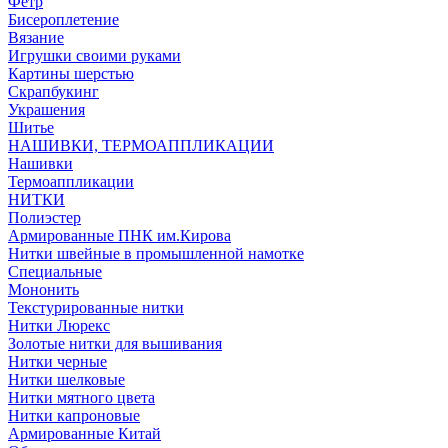
Фетр
Бисероплетение
Вязание
Игрушки своими руками
Картины шерстью
Скрапбукинг
Украшения
Шитье
НАШИВКИ, ТЕРМОАППЛИКАЦИИ
Нашивки
Термоаппликации
НИТКИ
Полиэстер
Армированные ПНК им.Кирова
Нитки швейные в промышленной намотке
Специальные
Мононить
Текстурированные нитки
Нитки Люрекс
Золотые нитки для вышивания
Нитки черные
Нитки шелковые
Нитки мятного цвета
Нитки капроновые
Армированные Китай