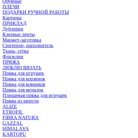
Обувные
ПЛЕЧИ
ПОДАРКИ РУЧНОЙ РАБОТЫ
Картины
ПРИКЛАД
Дублерин
Клеевые ленты
Манжет-заготовка
Синтепон, наполнитель
Ткань, сетка
Флизелин
ПРЯЖА
ЛЮБЛЮ ВЯЗАТЬ
Пряжа для игрушек
Пряжа для корзинок
Пряжа для ковриков
Пряжа для мочалок
Плюшевая пряжа для игрушек
Пряжа из шерсти
ALIZE
ETROFIL
FIBRA NATURA
GAZZAL
HIMALAYA
KARTOPU