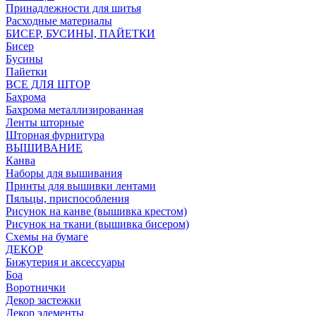
Принадлежности для шитья
Расходные материалы
БИСЕР, БУСИНЫ, ПАЙЕТКИ
Бисер
Бусины
Пайетки
ВСЕ ДЛЯ ШТОР
Бахрома
Бахрома металлизированная
Ленты шторные
Шторная фурнитура
ВЫШИВАНИЕ
Канва
Наборы для вышивания
Принты для вышивки лентами
Пяльцы, приспособления
Рисунок на канве (вышивка крестом)
Рисунок на ткани (вышивка бисером)
Схемы на бумаге
ДЕКОР
Бижутерия и аксессуары
Боа
Воротнички
Декор застежки
Декор элементы