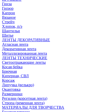
Гинза
Гипюр
Капрон
Вязаное
Стрейч
Хлопок, п/э
Шантильи
Шитье
ЛЕНТЫ ДЕКОРАТИВНЫЕ
Атласная лента
Декоративная лента
Металлизированная лента
ЛЕНТЫ ТЕХНИЧЕСКИЕ
Светоотражающие ленты
Косая бейка
Брючная
Киперная, СВЛ
Корсаж
Липучка (велькро)
Окантовка
Размерники
Регилин (корсетная лента)
Стропа (ременная лента)
МАТЕРИАЛЫ ДЛЯ ТВОРЧЕСТВА
Бисероплетение