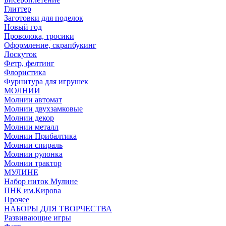
Глиттер
Заготовки для поделок
Новый год
Проволока, тросики
Оформление, скрапбукинг
Лоскуток
Фетр, фелтинг
Флористика
Фурнитура для игрушек
МОЛНИИ
Молнии автомат
Молнии двухзамковые
Молнии декор
Молнии металл
Молнии Прибалтика
Молнии спираль
Молнии рулонка
Молнии трактор
МУЛИНЕ
Набор ниток Мулине
ПНК им.Кирова
Прочее
НАБОРЫ ДЛЯ ТВОРЧЕСТВА
Развивающие игры