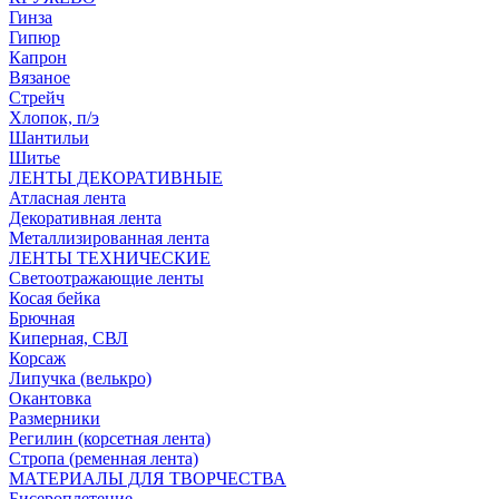
Гинза
Гипюр
Капрон
Вязаное
Стрейч
Хлопок, п/э
Шантильи
Шитье
ЛЕНТЫ ДЕКОРАТИВНЫЕ
Атласная лента
Декоративная лента
Металлизированная лента
ЛЕНТЫ ТЕХНИЧЕСКИЕ
Светоотражающие ленты
Косая бейка
Брючная
Киперная, СВЛ
Корсаж
Липучка (велькро)
Окантовка
Размерники
Регилин (корсетная лента)
Стропа (ременная лента)
МАТЕРИАЛЫ ДЛЯ ТВОРЧЕСТВА
Бисероплетение