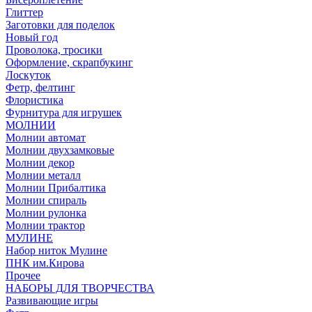
Глиттер
Заготовки для поделок
Новый год
Проволока, тросики
Оформление, скрапбукинг
Лоскуток
Фетр, фелтинг
Флористика
Фурнитура для игрушек
МОЛНИИ
Молнии автомат
Молнии двухзамковые
Молнии декор
Молнии металл
Молнии Прибалтика
Молнии спираль
Молнии рулонка
Молнии трактор
МУЛИНЕ
Набор ниток Мулине
ПНК им.Кирова
Прочее
НАБОРЫ ДЛЯ ТВОРЧЕСТВА
Развивающие игры