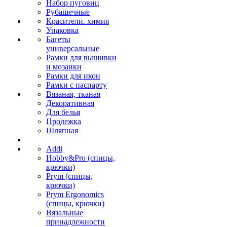
Набор пуговиц
Рубашечные
Красители. химия
Упаковка
Багеты
универсальные
Рамки для вышивки
и мозаики
Рамки для икон
Рамки с паспарту
Вязаная, тканая
Декоративная
Для белья
Продежка
Шляпная
Addi
Hobby&Pro (спицы,
крючки)
Prym (спицы,
крючки)
Prym Ergonomics
(спицы, крючки)
Вязальные
принадлежности