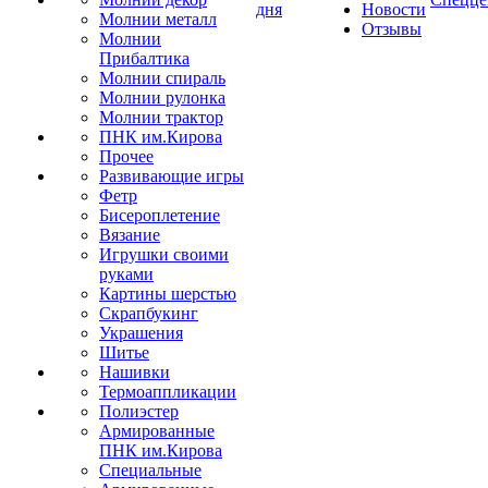
дня
Новости
Молнии металл
Отзывы
Молнии
Прибалтика
Молнии спираль
Молнии рулонка
Молнии трактор
ПНК им.Кирова
Прочее
Развивающие игры
Фетр
Бисероплетение
Вязание
Игрушки своими
руками
Картины шерстью
Скрапбукинг
Украшения
Шитье
Нашивки
Термоаппликации
Полиэстер
Армированные
ПНК им.Кирова
Специальные