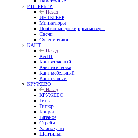
Наметочные
ИНТЕРЬЕР
Назад
ИНТЕРЬЕР
Миниатюры
Пробковые доски,органайзеры
Свечи
Сувенирчики
КАНТ
Назад
КАНТ
Кант атласный
Кант иск. кожа
Кант мебельный
Кант разный
КРУЖЕВО
Назад
КРУЖЕВО
Гинза
Гипюр
Капрон
Вязаное
Стрейч
Хлопок, п/э
Шантильи