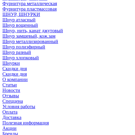
Фурнитура металлическая
Фурнитура пластмассовая
ШНУР, ШНУРКИ
Шнур атласный
Шнур вощенный
Шнур, нить, канат джутовый
Шнур замшевый, кож.зам
Шнур металлизированный
Шнур полиэфирный
Шнур разный
Шнур хлопковый
Шнурки
Скидки дня
Скидки дня
О компании
Статьи
Новости
Отзывы
Спеццена
Условия работы
Оплата
Доставка
Полезная информация
Акции
Бренды