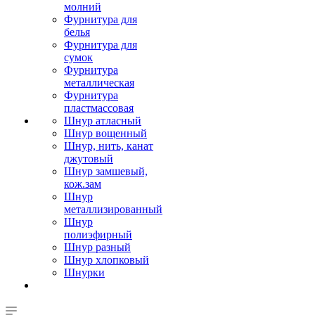
молний
Фурнитура для
белья
Фурнитура для
сумок
Фурнитура
металлическая
Фурнитура
пластмассовая
Шнур атласный
Шнур вощенный
Шнур, нить, канат
джутовый
Шнур замшевый,
кож.зам
Шнур
металлизированный
Шнур
полиэфирный
Шнур разный
Шнур хлопковый
Шнурки