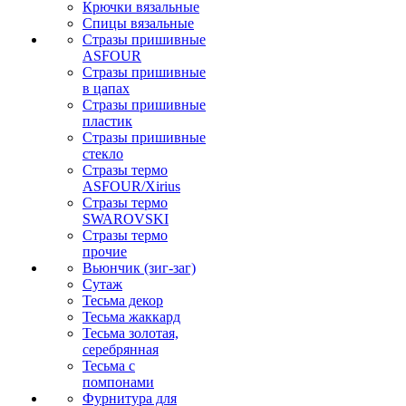
Крючки вязальные
Спицы вязальные
Стразы пришивные
ASFOUR
Стразы пришивные
в цапах
Стразы пришивные
пластик
Стразы пришивные
стекло
Стразы термо
ASFOUR/Xirius
Стразы термо
SWAROVSKI
Стразы термо
прочие
Вьюнчик (зиг-заг)
Сутаж
Тесьма декор
Тесьма жаккард
Тесьма золотая,
серебрянная
Тесьма с
помпонами
Фурнитура для