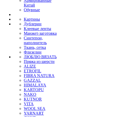
Армированные
Китай
Обувные
Картины
Дублерин
Клеевые ленты
Манжет-заготовка
Синтепон,
наполнитель
Ткань, сетка
Флизелин
ЛЮБЛЮ ВЯЗАТЬ
Пряжа из шерсти
ALIZE
ETROFIL
FIBRA NATURA
GAZZAL
HIMALAYA
KARTOPU
NAKO
KUTNOR
VITA
WOOL SEA
YARNART