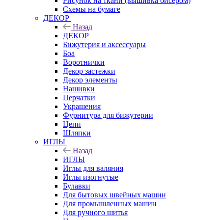
Рисунок на ткани (вышивка бисером)
Схемы на бумаге
ДЕКОР
Назад
ДЕКОР
Бижутерия и аксессуары
Боа
Воротнички
Декор застежки
Декор элементы
Нашивки
Перчатки
Украшения
Фурнитура для бижутерии
Цепи
Шляпки
ИГЛЫ
Назад
ИГЛЫ
Иглы для валяния
Иглы изогнутые
Булавки
Для бытовых швейных машин
Для промышленных машин
Для ручного шитья