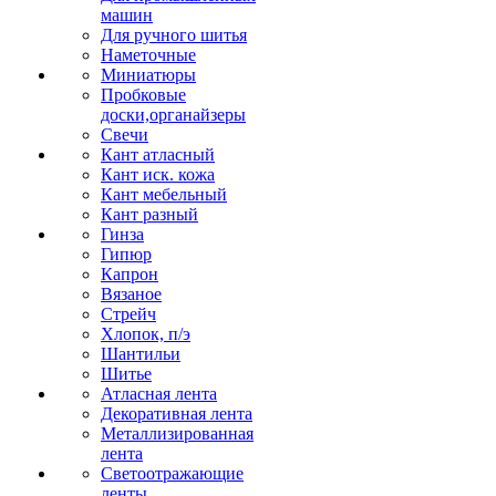
машин
Для ручного шитья
Наметочные
Миниатюры
Пробковые
доски,органайзеры
Свечи
Кант атласный
Кант иск. кожа
Кант мебельный
Кант разный
Гинза
Гипюр
Капрон
Вязаное
Стрейч
Хлопок, п/э
Шантильи
Шитье
Атласная лента
Декоративная лента
Металлизированная
лента
Светоотражающие
ленты