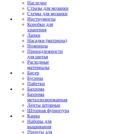
Наследие
Стразы для мозаики
Схемы для мозаики
Инструменты
Коробки для
хранения
Лапки
Насадки (матрицы)
Ножницы
Принадлежности
для шитья
Расходные
материалы
Бисер
Бусины
Пайетки
Бахрома
Бахрома
металлизированная
Ленты шторные
Шторная фурнитура
Канва
Наборы для
вышивания
Принты для