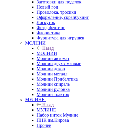
Заготовки для поделок
Новый год
Проволока, тросики
Оформление, скрапбукинг
Лоскуток
Фетр, фелтинг
Флористика
Фурнитура для игрушек
МОЛНИИ
Назад
МОЛНИИ
Молнии автомат
Молнии двухзамковые
Молнии декор
Молнии металл
Молнии Прибалтика
Молнии спираль
Молнии рулонка
Молнии трактор
МУЛИНЕ
Назад
МУЛИНЕ
Набор ниток Мулине
ПНК им.Кирова
Прочее