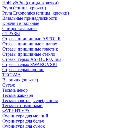
Hobby&Pro (спицы, крючки)
Prym (спицы, крючки)
Prym Ergonomics (спицы, крючки)
Вязальные принадлежности
Крючки вязальные
Спицы вязальные
СТРАЗЫ
Стразы пришивные ASFOUR
Стразы пришивные в цапах
Стразы пришивные пластик
Стразы пришивные стекло
Стразы термо ASFOUR/Xirius
Стразы термо SWAROVSKI
Стразы термо прочие
ТЕСЬМА
Вьюнчик (зиг-заг)
Сутаж
Тесьма декор
Тесьма жаккард
Тесьма золотая, серебрянная
Тесьма с помпонами
ФУРНИТУРА
Фурнитура для молний
Фурнитура для белья
Фурнитура для сумок