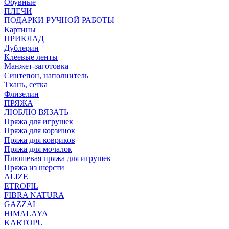
Обувные
ПЛЕЧИ
ПОДАРКИ РУЧНОЙ РАБОТЫ
Картины
ПРИКЛАД
Дублерин
Клеевые ленты
Манжет-заготовка
Синтепон, наполнитель
Ткань, сетка
Флизелин
ПРЯЖА
ЛЮБЛЮ ВЯЗАТЬ
Пряжа для игрушек
Пряжа для корзинок
Пряжа для ковриков
Пряжа для мочалок
Плюшевая пряжа для игрушек
Пряжа из шерсти
ALIZE
ETROFIL
FIBRA NATURA
GAZZAL
HIMALAYA
KARTOPU