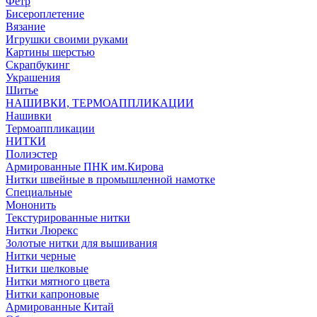
Фетр
Бисероплетение
Вязание
Игрушки своими руками
Картины шерстью
Скрапбукинг
Украшения
Шитье
НАШИВКИ, ТЕРМОАППЛИКАЦИИ
Нашивки
Термоаппликации
НИТКИ
Полиэстер
Армированные ПНК им.Кирова
Нитки швейные в промышленной намотке
Специальные
Мононить
Текстурированные нитки
Нитки Люрекс
Золотые нитки для вышивания
Нитки черные
Нитки шелковые
Нитки мятного цвета
Нитки капроновые
Армированные Китай