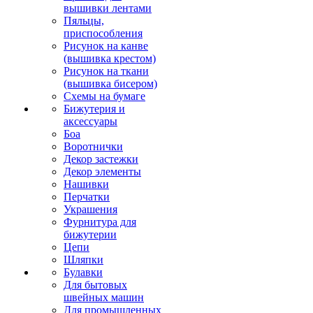
вышивки лентами
Пяльцы,
приспособления
Рисунок на канве
(вышивка крестом)
Рисунок на ткани
(вышивка бисером)
Схемы на бумаге
Бижутерия и
аксессуары
Боа
Воротнички
Декор застежки
Декор элементы
Нашивки
Перчатки
Украшения
Фурнитура для
бижутерии
Цепи
Шляпки
Булавки
Для бытовых
швейных машин
Для промышленных