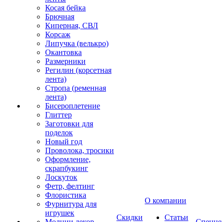
Косая бейка
Брючная
Киперная, СВЛ
Корсаж
Липучка (велькро)
Окантовка
Размерники
Регилин (корсетная
лента)
Стропа (ременная
лента)
Бисероплетение
Глиттер
Заготовки для
поделок
Новый год
Проволока, тросики
Оформление,
скрапбукинг
Лоскуток
Фетр, фелтинг
Флористика
О компании
Фурнитура для
игрушек
Скидки
Статьи
Молнии декор
Спецце