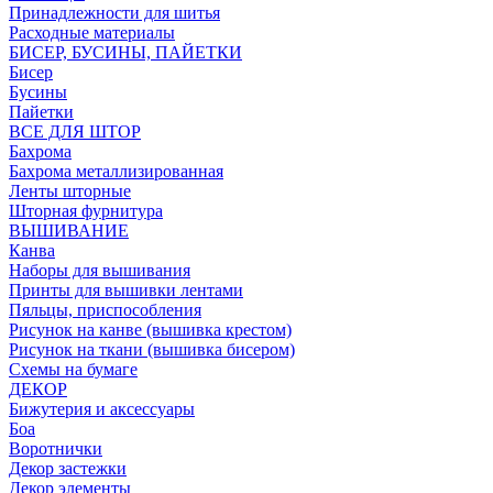
Принадлежности для шитья
Расходные материалы
БИСЕР, БУСИНЫ, ПАЙЕТКИ
Бисер
Бусины
Пайетки
ВСЕ ДЛЯ ШТОР
Бахрома
Бахрома металлизированная
Ленты шторные
Шторная фурнитура
ВЫШИВАНИЕ
Канва
Наборы для вышивания
Принты для вышивки лентами
Пяльцы, приспособления
Рисунок на канве (вышивка крестом)
Рисунок на ткани (вышивка бисером)
Схемы на бумаге
ДЕКОР
Бижутерия и аксессуары
Боа
Воротнички
Декор застежки
Декор элементы