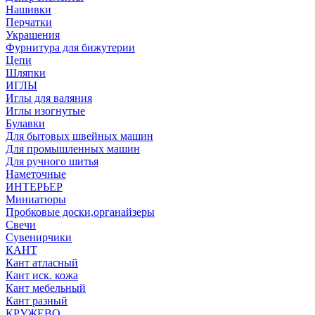
Нашивки
Перчатки
Украшения
Фурнитура для бижутерии
Цепи
Шляпки
ИГЛЫ
Иглы для валяния
Иглы изогнутые
Булавки
Для бытовых швейных машин
Для промышленных машин
Для ручного шитья
Наметочные
ИНТЕРЬЕР
Миниатюры
Пробковые доски,органайзеры
Свечи
Сувенирчики
КАНТ
Кант атласный
Кант иск. кожа
Кант мебельный
Кант разный
КРУЖЕВО