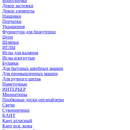
Воротнички
Декор застежки
Декор элементы
Нашивки
Перчатки
Украшения
Фурнитура для бижутерии
Цепи
Шляпки
ИГЛЫ
Иглы для валяния
Иглы изогнутые
Булавки
Для бытовых швейных машин
Для промышленных машин
Для ручного шитья
Наметочные
ИНТЕРЬЕР
Миниатюры
Пробковые доски,органайзеры
Свечи
Сувенирчики
КАНТ
Кант атласный
Кант иск. кожа