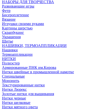
НАБОРЫ ДЛЯ ТВОРЧЕСТВА
Развивающие игры
Фетр
Бисероплетение
Вязание
Игрушки своими руками
Картины шерстью
Скрапбукинг
Украшения
Шитье
НАШИВКИ, ТЕРМОАППЛИКАЦИИ
Нашивки
Термоаппликации
НИТКИ
Полиэстер
Армированные ПНК им.Кирова
Нитки швейные в промышленной намотке
Специальные
Мононить
Текстурированные нитки
Нитки Люрекс
Золотые нитки для вышивания
Нитки черные
Нитки шелковые
Нитки мятного цвета