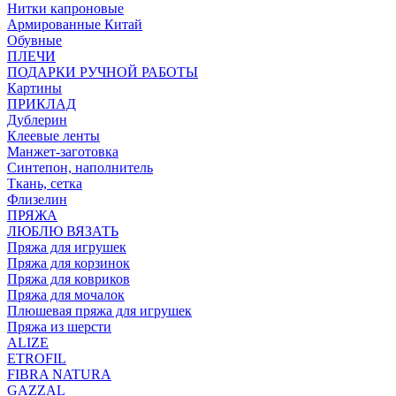
Нитки капроновые
Армированные Китай
Обувные
ПЛЕЧИ
ПОДАРКИ РУЧНОЙ РАБОТЫ
Картины
ПРИКЛАД
Дублерин
Клеевые ленты
Манжет-заготовка
Синтепон, наполнитель
Ткань, сетка
Флизелин
ПРЯЖА
ЛЮБЛЮ ВЯЗАТЬ
Пряжа для игрушек
Пряжа для корзинок
Пряжа для ковриков
Пряжа для мочалок
Плюшевая пряжа для игрушек
Пряжа из шерсти
ALIZE
ETROFIL
FIBRA NATURA
GAZZAL