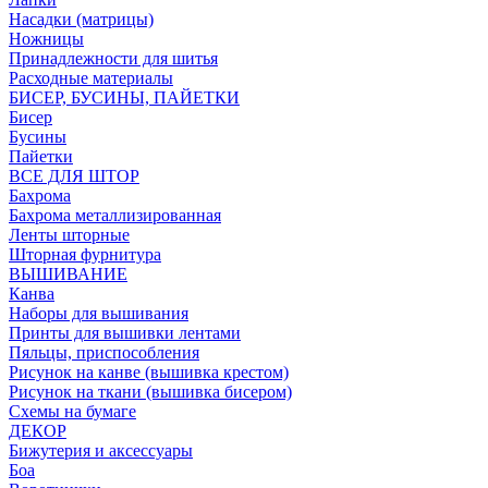
Насадки (матрицы)
Ножницы
Принадлежности для шитья
Расходные материалы
БИСЕР, БУСИНЫ, ПАЙЕТКИ
Бисер
Бусины
Пайетки
ВСЕ ДЛЯ ШТОР
Бахрома
Бахрома металлизированная
Ленты шторные
Шторная фурнитура
ВЫШИВАНИЕ
Канва
Наборы для вышивания
Принты для вышивки лентами
Пяльцы, приспособления
Рисунок на канве (вышивка крестом)
Рисунок на ткани (вышивка бисером)
Схемы на бумаге
ДЕКОР
Бижутерия и аксессуары
Боа