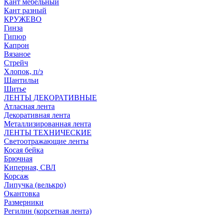
Кант мебельный
Кант разный
КРУЖЕВО
Гинза
Гипюр
Капрон
Вязаное
Стрейч
Хлопок, п/э
Шантильи
Шитье
ЛЕНТЫ ДЕКОРАТИВНЫЕ
Атласная лента
Декоративная лента
Металлизированная лента
ЛЕНТЫ ТЕХНИЧЕСКИЕ
Светоотражающие ленты
Косая бейка
Брючная
Киперная, СВЛ
Корсаж
Липучка (велькро)
Окантовка
Размерники
Регилин (корсетная лента)