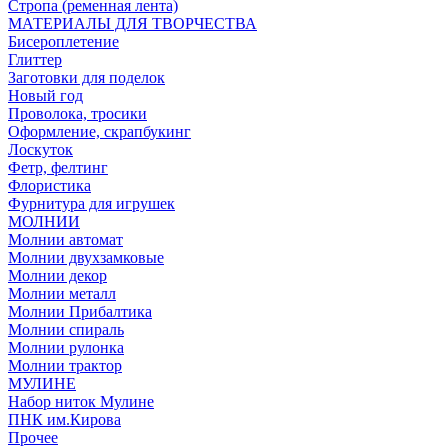
Стропа (ременная лента)
МАТЕРИАЛЫ ДЛЯ ТВОРЧЕСТВА
Бисероплетение
Глиттер
Заготовки для поделок
Новый год
Проволока, тросики
Оформление, скрапбукинг
Лоскуток
Фетр, фелтинг
Флористика
Фурнитура для игрушек
МОЛНИИ
Молнии автомат
Молнии двухзамковые
Молнии декор
Молнии металл
Молнии Прибалтика
Молнии спираль
Молнии рулонка
Молнии трактор
МУЛИНЕ
Набор ниток Мулине
ПНК им.Кирова
Прочее