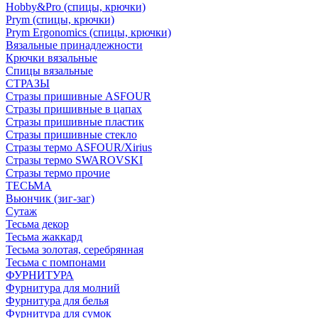
Hobby&Pro (спицы, крючки)
Prym (спицы, крючки)
Prym Ergonomics (спицы, крючки)
Вязальные принадлежности
Крючки вязальные
Спицы вязальные
СТРАЗЫ
Стразы пришивные ASFOUR
Стразы пришивные в цапах
Стразы пришивные пластик
Стразы пришивные стекло
Стразы термо ASFOUR/Xirius
Стразы термо SWAROVSKI
Стразы термо прочие
ТЕСЬМА
Вьюнчик (зиг-заг)
Сутаж
Тесьма декор
Тесьма жаккард
Тесьма золотая, серебрянная
Тесьма с помпонами
ФУРНИТУРА
Фурнитура для молний
Фурнитура для белья
Фурнитура для сумок