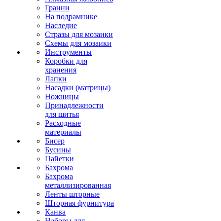
Гранни
На подрамнике
Наследие
Стразы для мозаики
Схемы для мозаики
Инструменты
Коробки для
хранения
Лапки
Насадки (матрицы)
Ножницы
Принадлежности
для шитья
Расходные
материалы
Бисер
Бусины
Пайетки
Бахрома
Бахрома
металлизированная
Ленты шторные
Шторная фурнитура
Канва
Наборы для