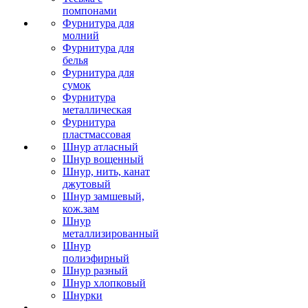
помпонами
Фурнитура для
молний
Фурнитура для
белья
Фурнитура для
сумок
Фурнитура
металлическая
Фурнитура
пластмассовая
Шнур атласный
Шнур вощенный
Шнур, нить, канат
джутовый
Шнур замшевый,
кож.зам
Шнур
металлизированный
Шнур
полиэфирный
Шнур разный
Шнур хлопковый
Шнурки