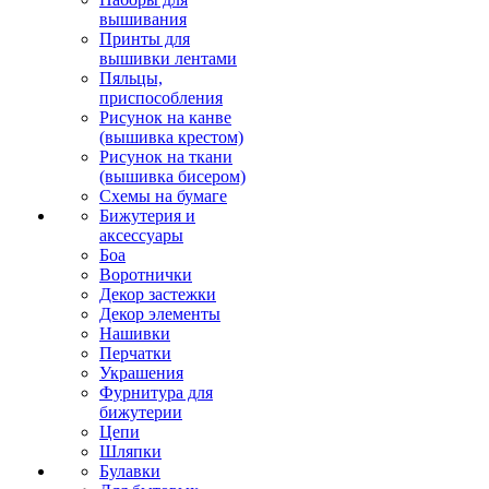
вышивания
Принты для
вышивки лентами
Пяльцы,
приспособления
Рисунок на канве
(вышивка крестом)
Рисунок на ткани
(вышивка бисером)
Схемы на бумаге
Бижутерия и
аксессуары
Боа
Воротнички
Декор застежки
Декор элементы
Нашивки
Перчатки
Украшения
Фурнитура для
бижутерии
Цепи
Шляпки
Булавки