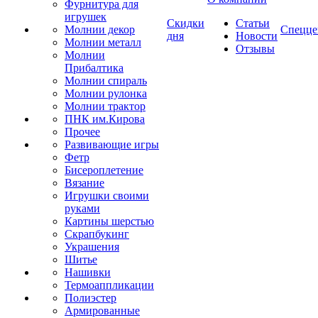
Фурнитура для
игрушек
Скидки
Статьи
Молнии декор
Спецце
дня
Новости
Молнии металл
Отзывы
Молнии
Прибалтика
Молнии спираль
Молнии рулонка
Молнии трактор
ПНК им.Кирова
Прочее
Развивающие игры
Фетр
Бисероплетение
Вязание
Игрушки своими
руками
Картины шерстью
Скрапбукинг
Украшения
Шитье
Нашивки
Термоаппликации
Полиэстер
Армированные