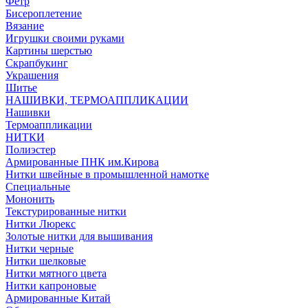
Фетр
Бисероплетение
Вязание
Игрушки своими руками
Картины шерстью
Скрапбукинг
Украшения
Шитье
НАШИВКИ, ТЕРМОАППЛИКАЦИИ
Нашивки
Термоаппликации
НИТКИ
Полиэстер
Армированные ПНК им.Кирова
Нитки швейные в промышленной намотке
Специальные
Мононить
Текстурированные нитки
Нитки Люрекс
Золотые нитки для вышивания
Нитки черные
Нитки шелковые
Нитки мятного цвета
Нитки капроновые
Армированные Китай