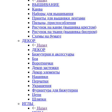
Назад
ВЫШИВАНИЕ
Канва
Наборы для вышивания
Принты для вышивки лентами
Пяльцы, приспособления
Рисунок на канве (вышивка крестом)
Рисунок на ткани (вышивка бисером)
Схемы на бумаге
ДЕКОР
Назад
ДЕКОР
Бижутерия и аксессуары
Боа
Воротнички
Декор застежки
Декор элементы
Нашивки
Перчатки
Украшения
Фурнитура для бижутерии
Цепи
Шляпки
ИГЛЫ
Назад