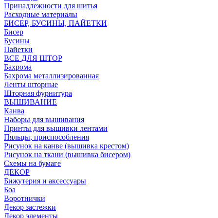
Принадлежности для шитья
Расходные материалы
БИСЕР, БУСИНЫ, ПАЙЕТКИ
Бисер
Бусины
Пайетки
ВСЕ ДЛЯ ШТОР
Бахрома
Бахрома металлизированная
Ленты шторные
Шторная фурнитура
ВЫШИВАНИЕ
Канва
Наборы для вышивания
Принты для вышивки лентами
Пяльцы, приспособления
Рисунок на канве (вышивка крестом)
Рисунок на ткани (вышивка бисером)
Схемы на бумаге
ДЕКОР
Бижутерия и аксессуары
Боа
Воротнички
Декор застежки
Декор элементы