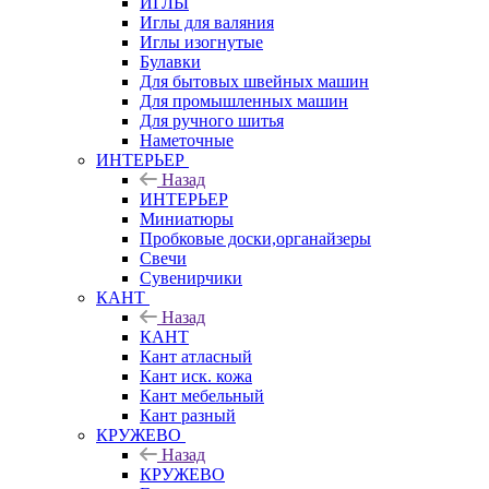
ИГЛЫ
Иглы для валяния
Иглы изогнутые
Булавки
Для бытовых швейных машин
Для промышленных машин
Для ручного шитья
Наметочные
ИНТЕРЬЕР
Назад
ИНТЕРЬЕР
Миниатюры
Пробковые доски,органайзеры
Свечи
Сувенирчики
КАНТ
Назад
КАНТ
Кант атласный
Кант иск. кожа
Кант мебельный
Кант разный
КРУЖЕВО
Назад
КРУЖЕВО