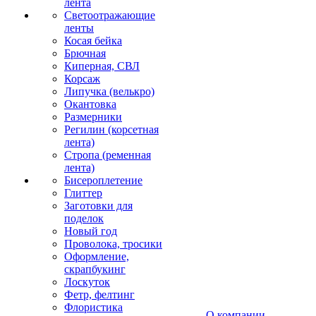
лента
Светоотражающие
ленты
Косая бейка
Брючная
Киперная, СВЛ
Корсаж
Липучка (велькро)
Окантовка
Размерники
Регилин (корсетная
лента)
Стропа (ременная
лента)
Бисероплетение
Глиттер
Заготовки для
поделок
Новый год
Проволока, тросики
Оформление,
скрапбукинг
Лоскуток
Фетр, фелтинг
Флористика
О компании