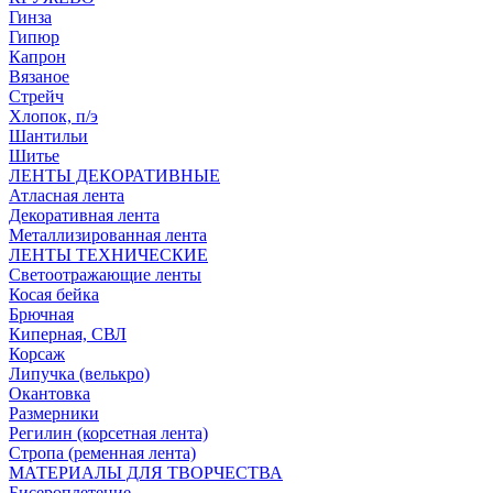
Гинза
Гипюр
Капрон
Вязаное
Стрейч
Хлопок, п/э
Шантильи
Шитье
ЛЕНТЫ ДЕКОРАТИВНЫЕ
Атласная лента
Декоративная лента
Металлизированная лента
ЛЕНТЫ ТЕХНИЧЕСКИЕ
Светоотражающие ленты
Косая бейка
Брючная
Киперная, СВЛ
Корсаж
Липучка (велькро)
Окантовка
Размерники
Регилин (корсетная лента)
Стропа (ременная лента)
МАТЕРИАЛЫ ДЛЯ ТВОРЧЕСТВА
Бисероплетение