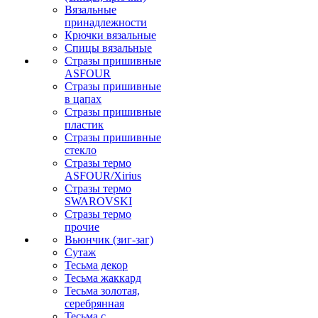
Вязальные
принадлежности
Крючки вязальные
Спицы вязальные
Стразы пришивные
ASFOUR
Стразы пришивные
в цапах
Стразы пришивные
пластик
Стразы пришивные
стекло
Стразы термо
ASFOUR/Xirius
Стразы термо
SWAROVSKI
Стразы термо
прочие
Вьюнчик (зиг-заг)
Сутаж
Тесьма декор
Тесьма жаккард
Тесьма золотая,
серебрянная
Тесьма с