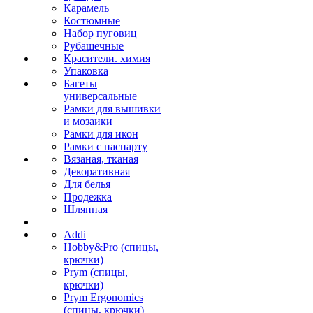
Карамель
Костюмные
Набор пуговиц
Рубашечные
Красители. химия
Упаковка
Багеты
универсальные
Рамки для вышивки
и мозаики
Рамки для икон
Рамки с паспарту
Вязаная, тканая
Декоративная
Для белья
Продежка
Шляпная
Addi
Hobby&Pro (спицы,
крючки)
Prym (спицы,
крючки)
Prym Ergonomics
(спицы, крючки)