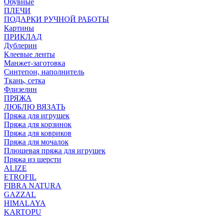
Обувные
ПЛЕЧИ
ПОДАРКИ РУЧНОЙ РАБОТЫ
Картины
ПРИКЛАД
Дублерин
Клеевые ленты
Манжет-заготовка
Синтепон, наполнитель
Ткань, сетка
Флизелин
ПРЯЖА
ЛЮБЛЮ ВЯЗАТЬ
Пряжа для игрушек
Пряжа для корзинок
Пряжа для ковриков
Пряжа для мочалок
Плюшевая пряжа для игрушек
Пряжа из шерсти
ALIZE
ETROFIL
FIBRA NATURA
GAZZAL
HIMALAYA
KARTOPU