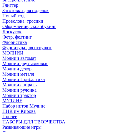
Глиттер
Заготовки для поделок
Новый год
Проволока, тросики
Оформление, скрапбукинг
Лоскуток
Фетр, фелтинг
Флористика
Фурнитура для игрушек
МОЛНИИ
Молнии автомат
Молнии двухзамковые
Молнии декор
Молнии металл
Молнии Прибалтика
Молнии спираль
Молнии рулонка
Молнии трактор
МУЛИНЕ
Набор ниток Мулине
ПНК им.Кирова
Прочее
НАБОРЫ ДЛЯ ТВОРЧЕСТВА
Развивающие игры