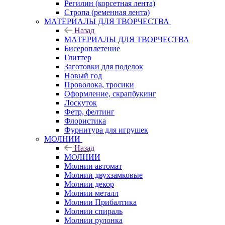
Регилин (корсетная лента)
Стропа (ременная лента)
МАТЕРИАЛЫ ДЛЯ ТВОРЧЕСТВА
Назад
МАТЕРИАЛЫ ДЛЯ ТВОРЧЕСТВА
Бисероплетение
Глиттер
Заготовки для поделок
Новый год
Проволока, тросики
Оформление, скрапбукинг
Лоскуток
Фетр, фелтинг
Флористика
Фурнитура для игрушек
МОЛНИИ
Назад
МОЛНИИ
Молнии автомат
Молнии двухзамковые
Молнии декор
Молнии металл
Молнии Прибалтика
Молнии спираль
Молнии рулонка