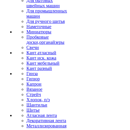
Для бытовых
швейных машин
Для промышленных
машин
Для ручного шитья
Наметочные
Миниатюры
Пробковые
доски,органайзеры
Свечи
Кант атласный
Кант иск. кожа
Кант мебельный
Кант разный
Гинза
Гипюр
Капрон
Вязаное
Стрейч
Хлопок, п/э
Шантильи
Шитье
Атласная лента
Декоративная лента
Металлизированная