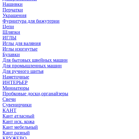
Нашивки
Перчатки
Украшения
Фурнитура для бижутерии
Цепи
Шляпки
ИГЛЫ
Иглы для валяния
Иглы изогнутые
Булавки
Для бытовых швейных машин
Для промышленных машин
Для ручного шитья
Наметочные
ИНТЕРЬЕР
Миниатюры
Пробковые доски,органайзеры
Свечи
Сувенирчики
КАНТ
Кант атласный
Кант иск. кожа
Кант мебельный
Кант разный
КРУЖЕВО