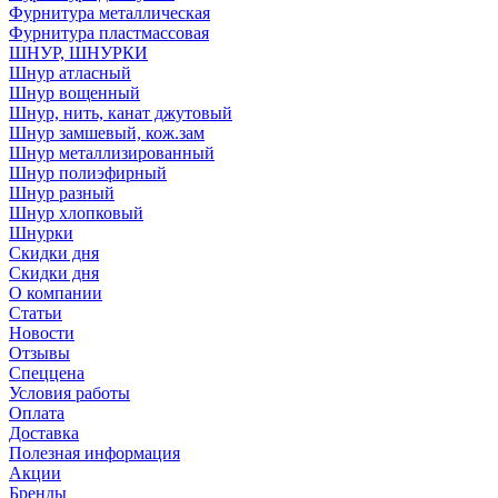
Фурнитура металлическая
Фурнитура пластмассовая
ШНУР, ШНУРКИ
Шнур атласный
Шнур вощенный
Шнур, нить, канат джутовый
Шнур замшевый, кож.зам
Шнур металлизированный
Шнур полиэфирный
Шнур разный
Шнур хлопковый
Шнурки
Скидки дня
Скидки дня
О компании
Статьи
Новости
Отзывы
Спеццена
Условия работы
Оплата
Доставка
Полезная информация
Акции
Бренды