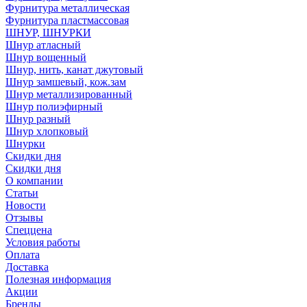
Фурнитура металлическая
Фурнитура пластмассовая
ШНУР, ШНУРКИ
Шнур атласный
Шнур вощенный
Шнур, нить, канат джутовый
Шнур замшевый, кож.зам
Шнур металлизированный
Шнур полиэфирный
Шнур разный
Шнур хлопковый
Шнурки
Скидки дня
Скидки дня
О компании
Статьи
Новости
Отзывы
Спеццена
Условия работы
Оплата
Доставка
Полезная информация
Акции
Бренды