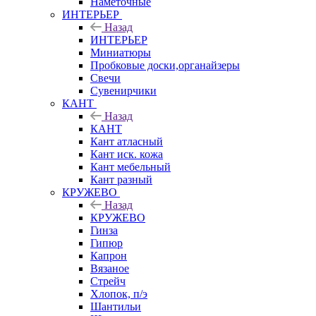
Наметочные
ИНТЕРЬЕР
Назад
ИНТЕРЬЕР
Миниатюры
Пробковые доски,органайзеры
Свечи
Сувенирчики
КАНТ
Назад
КАНТ
Кант атласный
Кант иск. кожа
Кант мебельный
Кант разный
КРУЖЕВО
Назад
КРУЖЕВО
Гинза
Гипюр
Капрон
Вязаное
Стрейч
Хлопок, п/э
Шантильи