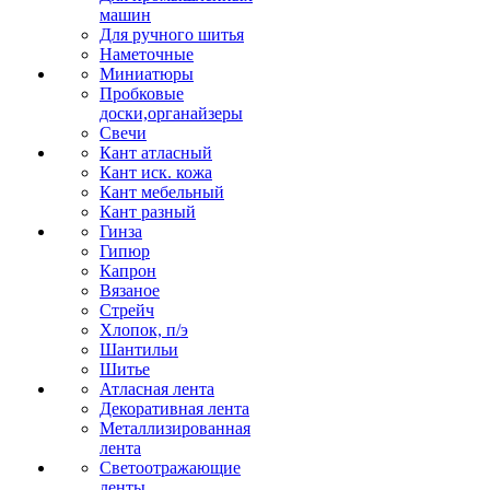
машин
Для ручного шитья
Наметочные
Миниатюры
Пробковые
доски,органайзеры
Свечи
Кант атласный
Кант иск. кожа
Кант мебельный
Кант разный
Гинза
Гипюр
Капрон
Вязаное
Стрейч
Хлопок, п/э
Шантильи
Шитье
Атласная лента
Декоративная лента
Металлизированная
лента
Светоотражающие
ленты