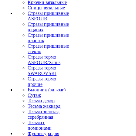
Крючки вязальные
Спицы вязальные
Стразы пришивные
ASFOUR
Стразы пришивные
в цапах
Стразы пришивные
пластик
Стразы пришивные
стекло
Стразы термо
ASFOUR/Xirius
Стразы термо
SWAROVSKI
Стразы термо
прочие
Вьюнчик (зиг-заг)
Сутаж
Тесьма декор
Тесьма жаккард
Тесьма золотая,
серебрянная
Тесьма с
помпонами
Фурнитура для