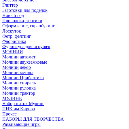
Глиттер
Заготовки для поделок
Новый год
Проволока, тросики
Оформление, скрапбукинг
Лоскуток
Фетр, фелтинг
Флористика
Фурнитура для игрушек
МОЛНИИ
Молнии автомат
Молнии двухзамковые
Молнии декор
Молнии металл
Молнии Прибалтика
Молнии спираль
Молнии рулонка
Молнии трактор
МУЛИНЕ
Набор ниток Мулине
ПНК им.Кирова
Прочее
НАБОРЫ ДЛЯ ТВОРЧЕСТВА
Развивающие игры