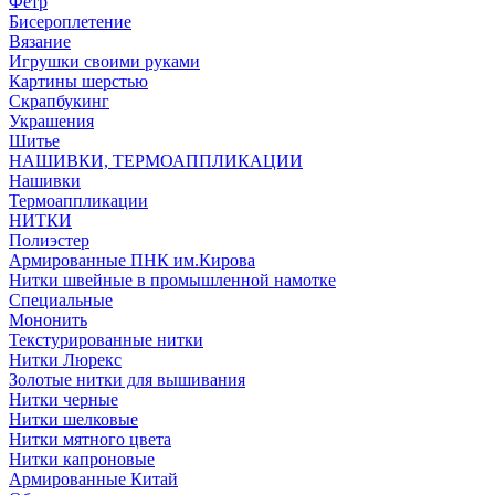
Фетр
Бисероплетение
Вязание
Игрушки своими руками
Картины шерстью
Скрапбукинг
Украшения
Шитье
НАШИВКИ, ТЕРМОАППЛИКАЦИИ
Нашивки
Термоаппликации
НИТКИ
Полиэстер
Армированные ПНК им.Кирова
Нитки швейные в промышленной намотке
Специальные
Мононить
Текстурированные нитки
Нитки Люрекс
Золотые нитки для вышивания
Нитки черные
Нитки шелковые
Нитки мятного цвета
Нитки капроновые
Армированные Китай