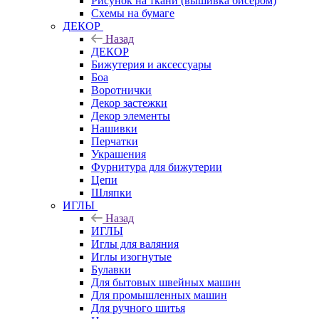
Рисунок на ткани (вышивка бисером)
Схемы на бумаге
ДЕКОР
Назад
ДЕКОР
Бижутерия и аксессуары
Боа
Воротнички
Декор застежки
Декор элементы
Нашивки
Перчатки
Украшения
Фурнитура для бижутерии
Цепи
Шляпки
ИГЛЫ
Назад
ИГЛЫ
Иглы для валяния
Иглы изогнутые
Булавки
Для бытовых швейных машин
Для промышленных машин
Для ручного шитья