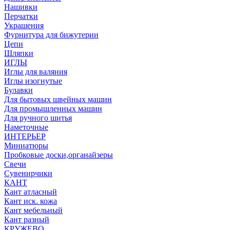
Нашивки
Перчатки
Украшения
Фурнитура для бижутерии
Цепи
Шляпки
ИГЛЫ
Иглы для валяния
Иглы изогнутые
Булавки
Для бытовых швейных машин
Для промышленных машин
Для ручного шитья
Наметочные
ИНТЕРЬЕР
Миниатюры
Пробковые доски,органайзеры
Свечи
Сувенирчики
КАНТ
Кант атласный
Кант иск. кожа
Кант мебельный
Кант разный
КРУЖЕВО