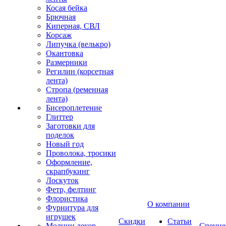
Косая бейка
Брючная
Киперная, СВЛ
Корсаж
Липучка (велькро)
Окантовка
Размерники
Регилин (корсетная
лента)
Стропа (ременная
лента)
Бисероплетение
Глиттер
Заготовки для
поделок
Новый год
Проволока, тросики
Оформление,
скрапбукинг
Лоскуток
Фетр, фелтинг
Флористика
О компании
Фурнитура для
игрушек
Скидки
Статьи
Молнии декор
Спецце