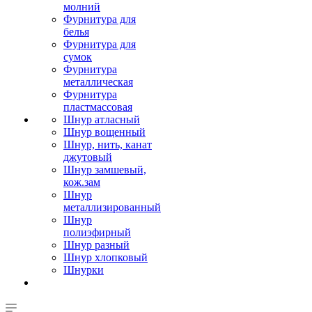
молний
Фурнитура для
белья
Фурнитура для
сумок
Фурнитура
металлическая
Фурнитура
пластмассовая
Шнур атласный
Шнур вощенный
Шнур, нить, канат
джутовый
Шнур замшевый,
кож.зам
Шнур
металлизированный
Шнур
полиэфирный
Шнур разный
Шнур хлопковый
Шнурки