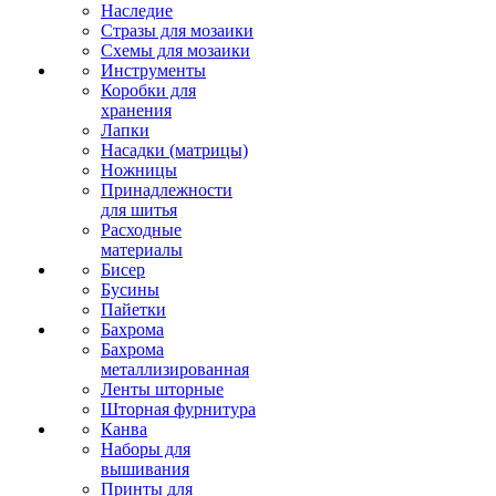
Наследие
Стразы для мозаики
Схемы для мозаики
Инструменты
Коробки для
хранения
Лапки
Насадки (матрицы)
Ножницы
Принадлежности
для шитья
Расходные
материалы
Бисер
Бусины
Пайетки
Бахрома
Бахрома
металлизированная
Ленты шторные
Шторная фурнитура
Канва
Наборы для
вышивания
Принты для