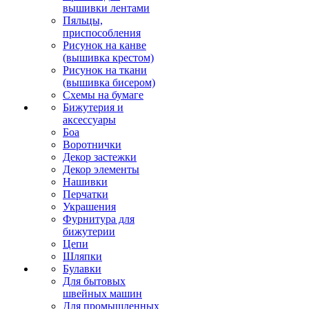
вышивки лентами
Пяльцы,
приспособления
Рисунок на канве
(вышивка крестом)
Рисунок на ткани
(вышивка бисером)
Схемы на бумаге
Бижутерия и
аксессуары
Боа
Воротнички
Декор застежки
Декор элементы
Нашивки
Перчатки
Украшения
Фурнитура для
бижутерии
Цепи
Шляпки
Булавки
Для бытовых
швейных машин
Для промышленных