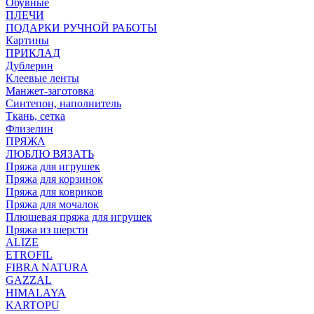
Обувные
ПЛЕЧИ
ПОДАРКИ РУЧНОЙ РАБОТЫ
Картины
ПРИКЛАД
Дублерин
Клеевые ленты
Манжет-заготовка
Синтепон, наполнитель
Ткань, сетка
Флизелин
ПРЯЖА
ЛЮБЛЮ ВЯЗАТЬ
Пряжа для игрушек
Пряжа для корзинок
Пряжа для ковриков
Пряжа для мочалок
Плюшевая пряжа для игрушек
Пряжа из шерсти
ALIZE
ETROFIL
FIBRA NATURA
GAZZAL
HIMALAYA
KARTOPU