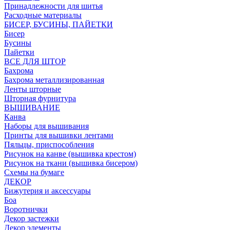
Принадлежности для шитья
Расходные материалы
БИСЕР, БУСИНЫ, ПАЙЕТКИ
Бисер
Бусины
Пайетки
ВСЕ ДЛЯ ШТОР
Бахрома
Бахрома металлизированная
Ленты шторные
Шторная фурнитура
ВЫШИВАНИЕ
Канва
Наборы для вышивания
Принты для вышивки лентами
Пяльцы, приспособления
Рисунок на канве (вышивка крестом)
Рисунок на ткани (вышивка бисером)
Схемы на бумаге
ДЕКОР
Бижутерия и аксессуары
Боа
Воротнички
Декор застежки
Декор элементы