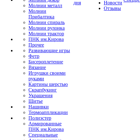
дня
Новости
Молнии металл
Отзывы
Молнии
Прибалтика
Молнии спираль
Молнии рулонка
Молнии трактор
ПНК им.Кирова
Прочее
Развивающие игры
Фетр
Бисероплетение
Вязание
Игрушки своими
руками
Картины шерстью
Скрапбукинг
Украшения
Шитье
Нашивки
Термоаппликации
Полиэстер
Армированные
ПНК им.Кирова
Специальные