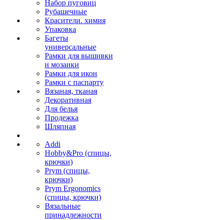
Набор пуговиц
Рубашечные
Красители. химия
Упаковка
Багеты
универсальные
Рамки для вышивки
и мозаики
Рамки для икон
Рамки с паспарту
Вязаная, тканая
Декоративная
Для белья
Продежка
Шляпная
Addi
Hobby&Pro (спицы,
крючки)
Prym (спицы,
крючки)
Prym Ergonomics
(спицы, крючки)
Вязальные
принадлежности