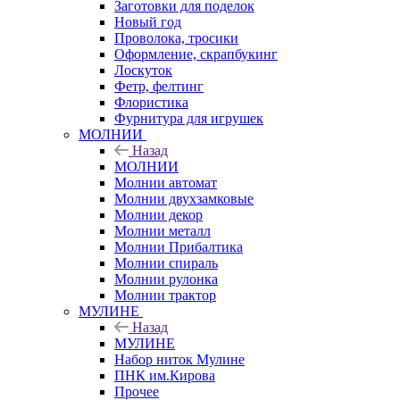
Заготовки для поделок
Новый год
Проволока, тросики
Оформление, скрапбукинг
Лоскуток
Фетр, фелтинг
Флористика
Фурнитура для игрушек
МОЛНИИ
Назад
МОЛНИИ
Молнии автомат
Молнии двухзамковые
Молнии декор
Молнии металл
Молнии Прибалтика
Молнии спираль
Молнии рулонка
Молнии трактор
МУЛИНЕ
Назад
МУЛИНЕ
Набор ниток Мулине
ПНК им.Кирова
Прочее