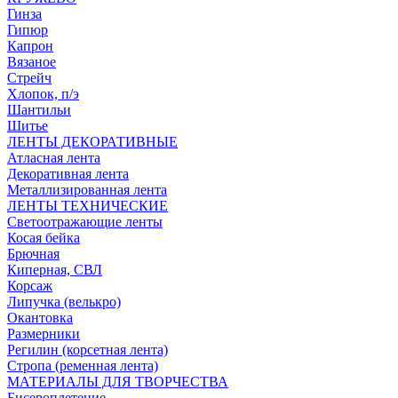
Гинза
Гипюр
Капрон
Вязаное
Стрейч
Хлопок, п/э
Шантильи
Шитье
ЛЕНТЫ ДЕКОРАТИВНЫЕ
Атласная лента
Декоративная лента
Металлизированная лента
ЛЕНТЫ ТЕХНИЧЕСКИЕ
Светоотражающие ленты
Косая бейка
Брючная
Киперная, СВЛ
Корсаж
Липучка (велькро)
Окантовка
Размерники
Регилин (корсетная лента)
Стропа (ременная лента)
МАТЕРИАЛЫ ДЛЯ ТВОРЧЕСТВА
Бисероплетение