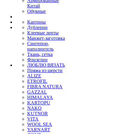
Армированные
Китай
Обувные
Картины
Дублерин
Клеевые ленты
Манжет-заготовка
Синтепон,
наполнитель
Ткань, сетка
Флизелин
ЛЮБЛЮ ВЯЗАТЬ
Пряжа из шерсти
ALIZE
ETROFIL
FIBRA NATURA
GAZZAL
HIMALAYA
KARTOPU
NAKO
KUTNOR
VITA
WOOL SEA
YARNART