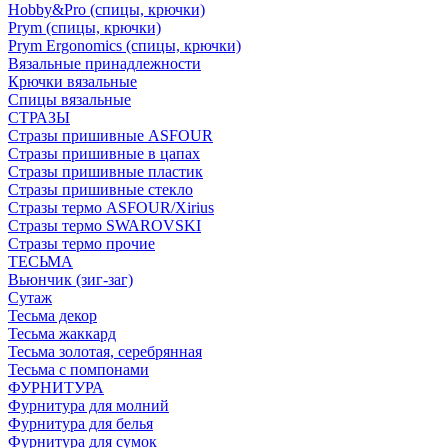
Hobby&Pro (спицы, крючки)
Prym (спицы, крючки)
Prym Ergonomics (спицы, крючки)
Вязальные принадлежности
Крючки вязальные
Спицы вязальные
СТРАЗЫ
Стразы пришивные ASFOUR
Стразы пришивные в цапах
Стразы пришивные пластик
Стразы пришивные стекло
Стразы термо ASFOUR/Xirius
Стразы термо SWAROVSKI
Стразы термо прочие
ТЕСЬМА
Вьюнчик (зиг-заг)
Сутаж
Тесьма декор
Тесьма жаккард
Тесьма золотая, серебрянная
Тесьма с помпонами
ФУРНИТУРА
Фурнитура для молний
Фурнитура для белья
Фурнитура для сумок