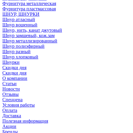
Фурнитура металлическая
Фурнитура пластмассовая
ШНУР, ШНУРКИ
Шнур атласный
Шнур вощенный
Шнур, нить, канат джутовый
Шнур замшевый, кож.зам
Шнур металлизированный
Шнур полиэфирный
Шнур разный
Шнур хлопковый
Шнурки
Скидки дня
Скидки дня
О компании
Статьи
Новости
Отзывы
Спеццена
Условия работы
Оплата
Доставка
Полезная информация
Акции
Бренды