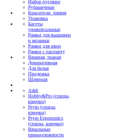
Набор пуговиц
Рубашечные
Красители. химия
Упаковка
Багеты
универсальные
Рамки для вышивки
и мозаики
Рамки для икон
Рамки с паспарту
Вязаная, тканая
Декоративная
Для белья
Продежка
Шляпная
Addi
Hobby&Pro (спицы,
крючки)
Prym (спицы,
крючки)
Prym Ergonomics
(спицы, крючки)
Вязальные
принадлежности