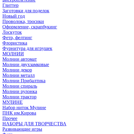
Глиттер
Заготовки для поделок
Новый год
Проволока, тросики
Оформление, скрапбукинг
Лоскуток
Фетр, фелтинг
Флористика
Фурнитура для игрушек
МОЛНИИ
Молнии автомат
Молнии двухзамковые
Молнии декор
Молнии металл
Молнии Прибалтика
Молнии спираль
Молнии рулонка
Молнии трактор
МУЛИНЕ
Набор ниток Мулине
ПНК им.Кирова
Прочее
НАБОРЫ ДЛЯ ТВОРЧЕСТВА
Развивающие игры