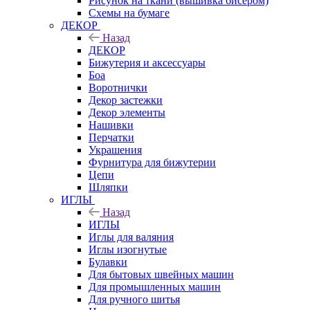
Рисунок на ткани (вышивка бисером)
Схемы на бумаге
ДЕКОР
Назад
ДЕКОР
Бижутерия и аксессуары
Боа
Воротнички
Декор застежки
Декор элементы
Нашивки
Перчатки
Украшения
Фурнитура для бижутерии
Цепи
Шляпки
ИГЛЫ
Назад
ИГЛЫ
Иглы для валяния
Иглы изогнутые
Булавки
Для бытовых швейных машин
Для промышленных машин
Для ручного шитья