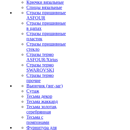
Крючки вязальные
Спицы вязальные
Стразы пришивные
ASFOUR
Стразы пришивные
в цапах
Стразы пришивные
пластик
Стразы пришивные
стекло
Стразы термо
ASFOUR/Xirius
Стразы термо
SWAROVSKI
Стразы термо
прочие
Вьюнчик (зиг-заг)
Сутаж
Тесьма декор
Тесьма жаккард
Тесьма золотая,
серебрянная
Тесьма с
помпонами
Фурнитура для