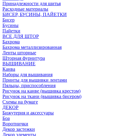
Принадлежности для шитья
Расходные материалы
БИСЕР, БУСИНЫ, ПАЙЕТКИ
Бисер
Бусины
Пайетки
ВСЕ ДЛЯ ШТОР
Бахрома
Бахрома металлизированная
Ленты шторные
Шторная фурнитура
ВЫШИВАНИЕ
Канва
Наборы для вышивания
Принты для вышивки лентами
Пяльцы, приспособления
Рисунок на канве (вышивка крестом)
Рисунок на ткани (вышивка бисером)
Схемы на бумаге
ДЕКОР
Бижутерия и аксессуары
Боа
Воротнички
Декор застежки
Декор элементы