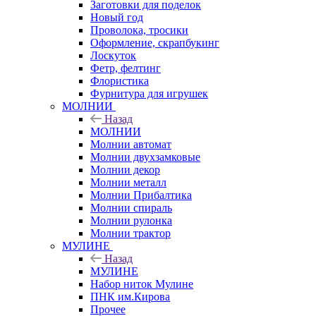
Заготовки для поделок
Новый год
Проволока, тросики
Оформление, скрапбукинг
Лоскуток
Фетр, фелтинг
Флористика
Фурнитура для игрушек
МОЛНИИ
Назад
МОЛНИИ
Молнии автомат
Молнии двухзамковые
Молнии декор
Молнии металл
Молнии Прибалтика
Молнии спираль
Молнии рулонка
Молнии трактор
МУЛИНЕ
Назад
МУЛИНЕ
Набор ниток Мулине
ПНК им.Кирова
Прочее