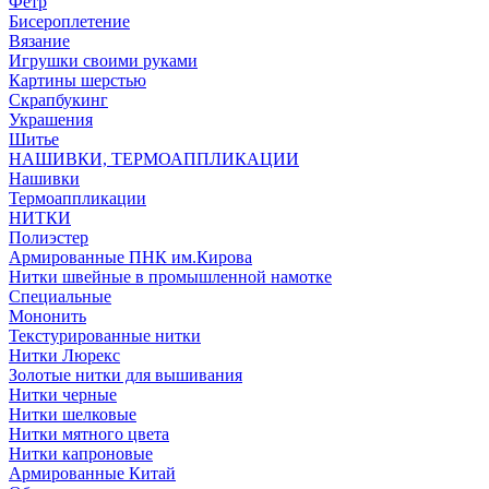
Фетр
Бисероплетение
Вязание
Игрушки своими руками
Картины шерстью
Скрапбукинг
Украшения
Шитье
НАШИВКИ, ТЕРМОАППЛИКАЦИИ
Нашивки
Термоаппликации
НИТКИ
Полиэстер
Армированные ПНК им.Кирова
Нитки швейные в промышленной намотке
Специальные
Мононить
Текстурированные нитки
Нитки Люрекс
Золотые нитки для вышивания
Нитки черные
Нитки шелковые
Нитки мятного цвета
Нитки капроновые
Армированные Китай