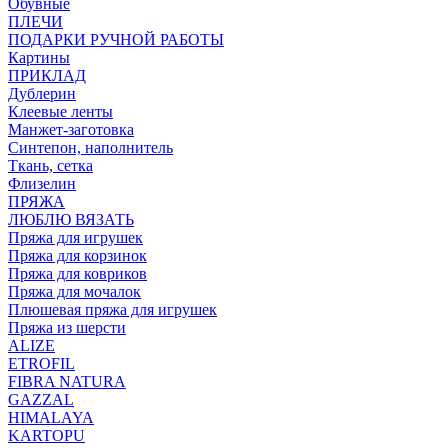
Обувные
ПЛЕЧИ
ПОДАРКИ РУЧНОЙ РАБОТЫ
Картины
ПРИКЛАД
Дублерин
Клеевые ленты
Манжет-заготовка
Синтепон, наполнитель
Ткань, сетка
Флизелин
ПРЯЖА
ЛЮБЛЮ ВЯЗАТЬ
Пряжа для игрушек
Пряжа для корзинок
Пряжа для ковриков
Пряжа для мочалок
Плюшевая пряжа для игрушек
Пряжа из шерсти
ALIZE
ETROFIL
FIBRA NATURA
GAZZAL
HIMALAYA
KARTOPU