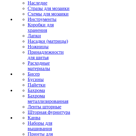
Наследие
Стразы для мозаики
Схемы для мозаики
Инструменты
Коробки для
хранения
Лапки
Насадки (матрицы)
Ножницы
Принадлежности
для шитья
Расходные
материалы
Бисер
Бусины
Пайетки
Бахрома
Бахрома
металлизированная
Ленты шторные
Шторная фурнитура
Канва
Наборы для
вышивания
Принты для