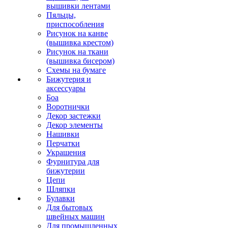
вышивки лентами
Пяльцы,
приспособления
Рисунок на канве
(вышивка крестом)
Рисунок на ткани
(вышивка бисером)
Схемы на бумаге
Бижутерия и
аксессуары
Боа
Воротнички
Декор застежки
Декор элементы
Нашивки
Перчатки
Украшения
Фурнитура для
бижутерии
Цепи
Шляпки
Булавки
Для бытовых
швейных машин
Для промышленных