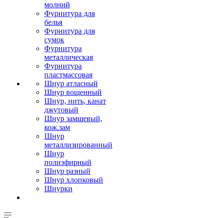
молний
Фурнитура для
белья
Фурнитура для
сумок
Фурнитура
металлическая
Фурнитура
пластмассовая
Шнур атласный
Шнур вощенный
Шнур, нить, канат
джутовый
Шнур замшевый,
кож.зам
Шнур
металлизированный
Шнур
полиэфирный
Шнур разный
Шнур хлопковый
Шнурки