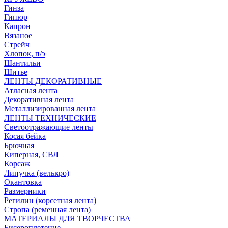
Гинза
Гипюр
Капрон
Вязаное
Стрейч
Хлопок, п/э
Шантильи
Шитье
ЛЕНТЫ ДЕКОРАТИВНЫЕ
Атласная лента
Декоративная лента
Металлизированная лента
ЛЕНТЫ ТЕХНИЧЕСКИЕ
Светоотражающие ленты
Косая бейка
Брючная
Киперная, СВЛ
Корсаж
Липучка (велькро)
Окантовка
Размерники
Регилин (корсетная лента)
Стропа (ременная лента)
МАТЕРИАЛЫ ДЛЯ ТВОРЧЕСТВА
Бисероплетение