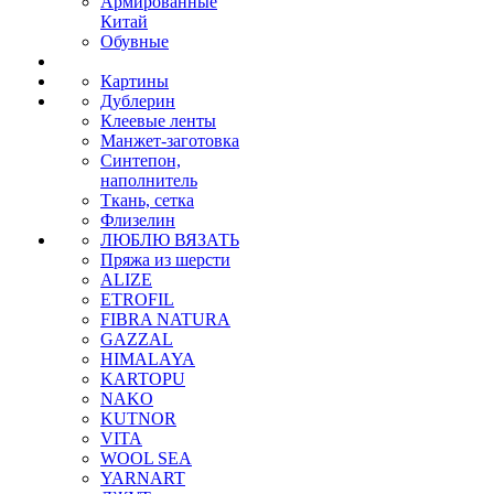
Армированные
Китай
Обувные
Картины
Дублерин
Клеевые ленты
Манжет-заготовка
Синтепон,
наполнитель
Ткань, сетка
Флизелин
ЛЮБЛЮ ВЯЗАТЬ
Пряжа из шерсти
ALIZE
ETROFIL
FIBRA NATURA
GAZZAL
HIMALAYA
KARTOPU
NAKO
KUTNOR
VITA
WOOL SEA
YARNART