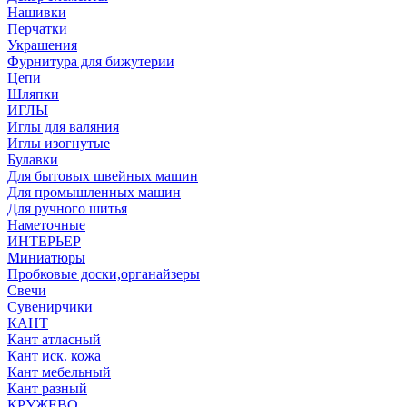
Нашивки
Перчатки
Украшения
Фурнитура для бижутерии
Цепи
Шляпки
ИГЛЫ
Иглы для валяния
Иглы изогнутые
Булавки
Для бытовых швейных машин
Для промышленных машин
Для ручного шитья
Наметочные
ИНТЕРЬЕР
Миниатюры
Пробковые доски,органайзеры
Свечи
Сувенирчики
КАНТ
Кант атласный
Кант иск. кожа
Кант мебельный
Кант разный
КРУЖЕВО