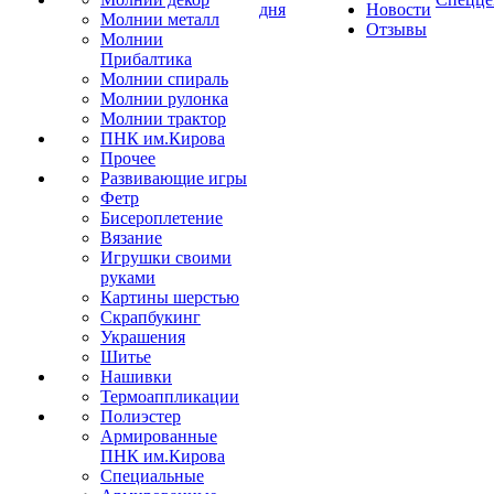
дня
Новости
Молнии металл
Отзывы
Молнии
Прибалтика
Молнии спираль
Молнии рулонка
Молнии трактор
ПНК им.Кирова
Прочее
Развивающие игры
Фетр
Бисероплетение
Вязание
Игрушки своими
руками
Картины шерстью
Скрапбукинг
Украшения
Шитье
Нашивки
Термоаппликации
Полиэстер
Армированные
ПНК им.Кирова
Специальные