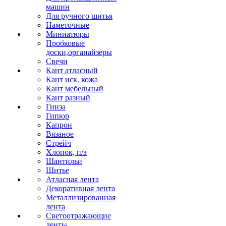
машин
Для ручного шитья
Наметочные
Миниатюры
Пробковые
доски,органайзеры
Свечи
Кант атласный
Кант иск. кожа
Кант мебельный
Кант разный
Гинза
Гипюр
Капрон
Вязаное
Стрейч
Хлопок, п/э
Шантильи
Шитье
Атласная лента
Декоративная лента
Металлизированная
лента
Светоотражающие
ленты