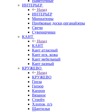
Наметочные
ИНТЕРЬЕР
Назад
ИНТЕРЬЕР
Миниатюры
Пробковые доски,органайзеры
Свечи
Сувенирчики
КАНТ
Назад
КАНТ
Кант атласный
Кант иск. кожа
Кант мебельный
Кант разный
КРУЖЕВО
Назад
КРУЖЕВО
Гинза
Гипюр
Капрон
Вязаное
Стрейч
Хлопок, п/э
Шантильи