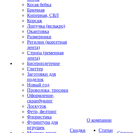
Косая бейка
Брючная
Киперная, СВЛ
Корсаж
Липучка (велькро)
Окантовка
Размерники
Регилин (корсетная
лента)
Стропа (ременная
лента)
Бисероплетение
Глиттер
Заготовки для
поделок
Новый год
Проволока, тросики
Оформление,
скрапбукинг
Лоскуток
Фетр, фелтинг
Флористика
О компании
Фурнитура для
игрушек
Скидки
Статьи
Молнии декор
Спецце