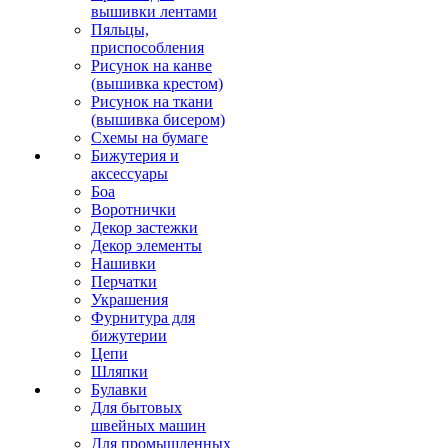
вышивки лентами
Пяльцы,
приспособления
Рисунок на канве
(вышивка крестом)
Рисунок на ткани
(вышивка бисером)
Схемы на бумаге
Бижутерия и
аксессуары
Боа
Воротнички
Декор застежки
Декор элементы
Нашивки
Перчатки
Украшения
Фурнитура для
бижутерии
Цепи
Шляпки
Булавки
Для бытовых
швейных машин
Для промышленных