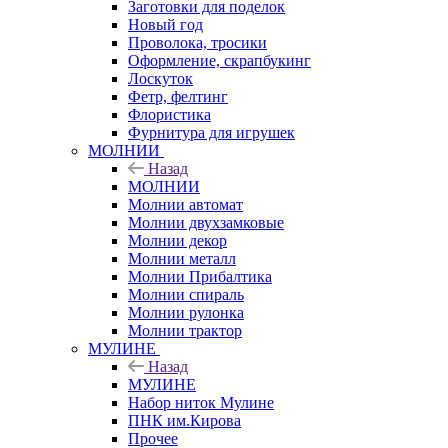
Заготовки для поделок
Новый год
Проволока, тросики
Оформление, скрапбукинг
Лоскуток
Фетр, фелтинг
Флористика
Фурнитура для игрушек
МОЛНИИ
Назад
МОЛНИИ
Молнии автомат
Молнии двухзамковые
Молнии декор
Молнии металл
Молнии Прибалтика
Молнии спираль
Молнии рулонка
Молнии трактор
МУЛИНЕ
Назад
МУЛИНЕ
Набор ниток Мулине
ПНК им.Кирова
Прочее