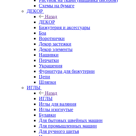
Рисунок на ткани (вышивка бисером)
Схемы на бумаге
ДЕКОР
Назад
ДЕКОР
Бижутерия и аксессуары
Боа
Воротнички
Декор застежки
Декор элементы
Нашивки
Перчатки
Украшения
Фурнитура для бижутерии
Цепи
Шляпки
ИГЛЫ
Назад
ИГЛЫ
Иглы для валяния
Иглы изогнутые
Булавки
Для бытовых швейных машин
Для промышленных машин
Для ручного шитья