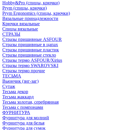
Hobby&Pro (спицы, крючки)
Prym (спицы, крючки)
Prym Ergonomics (спицы, крючки)
Вязальные принадлежности
Крючки вязальные
Спицы вязальные
СТРАЗЫ
Стразы пришивные ASFOUR
Стразы пришивные в цапах
Стразы пришивные пластик
Стразы пришивные стекло
Стразы термо ASFOUR/Xirius
Стразы термо SWAROVSKI
Стразы термо прочие
ТЕСЬМА
Вьюнчик (зиг-заг)
Сутаж
Тесьма декор
Тесьма жаккард
Тесьма золотая, серебрянная
Тесьма с помпонами
ФУРНИТУРА
Фурнитура для молний
Фурнитура для белья
Фурнитура для сумок