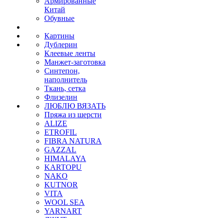
Армированные
Китай
Обувные
Картины
Дублерин
Клеевые ленты
Манжет-заготовка
Синтепон,
наполнитель
Ткань, сетка
Флизелин
ЛЮБЛЮ ВЯЗАТЬ
Пряжа из шерсти
ALIZE
ETROFIL
FIBRA NATURA
GAZZAL
HIMALAYA
KARTOPU
NAKO
KUTNOR
VITA
WOOL SEA
YARNART