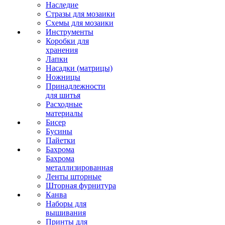
Наследие
Стразы для мозаики
Схемы для мозаики
Инструменты
Коробки для
хранения
Лапки
Насадки (матрицы)
Ножницы
Принадлежности
для шитья
Расходные
материалы
Бисер
Бусины
Пайетки
Бахрома
Бахрома
металлизированная
Ленты шторные
Шторная фурнитура
Канва
Наборы для
вышивания
Принты для