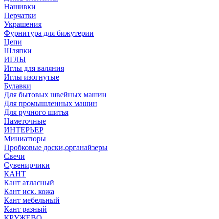
Нашивки
Перчатки
Украшения
Фурнитура для бижутерии
Цепи
Шляпки
ИГЛЫ
Иглы для валяния
Иглы изогнутые
Булавки
Для бытовых швейных машин
Для промышленных машин
Для ручного шитья
Наметочные
ИНТЕРЬЕР
Миниатюры
Пробковые доски,органайзеры
Свечи
Сувенирчики
КАНТ
Кант атласный
Кант иск. кожа
Кант мебельный
Кант разный
КРУЖЕВО