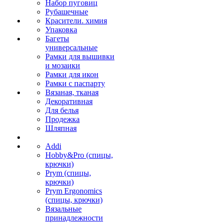
Набор пуговиц
Рубашечные
Красители. химия
Упаковка
Багеты
универсальные
Рамки для вышивки
и мозаики
Рамки для икон
Рамки с паспарту
Вязаная, тканая
Декоративная
Для белья
Продежка
Шляпная
Addi
Hobby&Pro (спицы,
крючки)
Prym (спицы,
крючки)
Prym Ergonomics
(спицы, крючки)
Вязальные
принадлежности