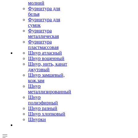
молний
Фурнитура для
белья
Фурнитура для
сумок
Фурнитура
металлическая
Фурнитура
пластмассовая
Шнур атласный
Шнур вощенный
Шнур, нить, канат
джутовый
Шнур замшевый,
кож.зам
Шнур
металлизированный
Шнур
полиэфирный
Шнур разный
Шнур хлопковый
Шнурки