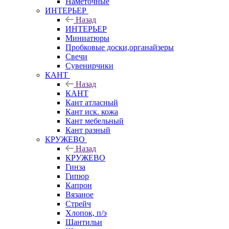
Наметочные
ИНТЕРЬЕР
Назад
ИНТЕРЬЕР
Миниатюры
Пробковые доски,органайзеры
Свечи
Сувенирчики
КАНТ
Назад
КАНТ
Кант атласный
Кант иск. кожа
Кант мебельный
Кант разный
КРУЖЕВО
Назад
КРУЖЕВО
Гинза
Гипюр
Капрон
Вязаное
Стрейч
Хлопок, п/э
Шантильи