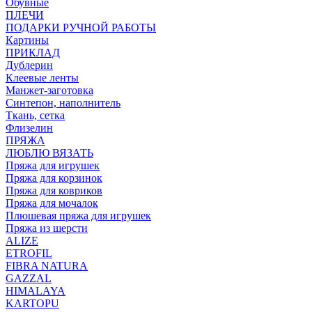
Обувные
ПЛЕЧИ
ПОДАРКИ РУЧНОЙ РАБОТЫ
Картины
ПРИКЛАД
Дублерин
Клеевые ленты
Манжет-заготовка
Синтепон, наполнитель
Ткань, сетка
Флизелин
ПРЯЖА
ЛЮБЛЮ ВЯЗАТЬ
Пряжа для игрушек
Пряжа для корзинок
Пряжа для ковриков
Пряжа для мочалок
Плюшевая пряжа для игрушек
Пряжа из шерсти
ALIZE
ETROFIL
FIBRA NATURA
GAZZAL
HIMALAYA
KARTOPU