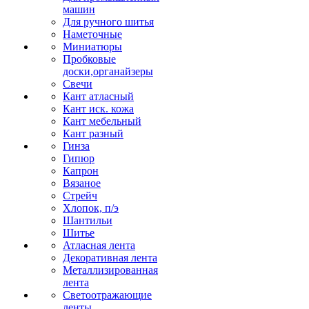
машин
Для ручного шитья
Наметочные
Миниатюры
Пробковые
доски,органайзеры
Свечи
Кант атласный
Кант иск. кожа
Кант мебельный
Кант разный
Гинза
Гипюр
Капрон
Вязаное
Стрейч
Хлопок, п/э
Шантильи
Шитье
Атласная лента
Декоративная лента
Металлизированная
лента
Светоотражающие
ленты