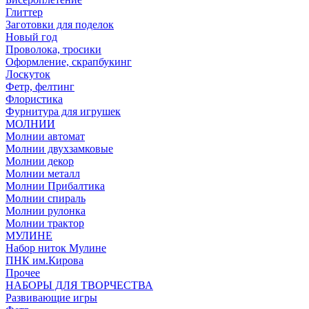
Глиттер
Заготовки для поделок
Новый год
Проволока, тросики
Оформление, скрапбукинг
Лоскуток
Фетр, фелтинг
Флористика
Фурнитура для игрушек
МОЛНИИ
Молнии автомат
Молнии двухзамковые
Молнии декор
Молнии металл
Молнии Прибалтика
Молнии спираль
Молнии рулонка
Молнии трактор
МУЛИНЕ
Набор ниток Мулине
ПНК им.Кирова
Прочее
НАБОРЫ ДЛЯ ТВОРЧЕСТВА
Развивающие игры