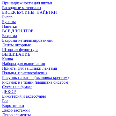
Принадлежности для шитья
Расходные материалы
БИСЕР, БУСИНЫ, ПАЙЕТКИ
Бисер
Бусины
Пайетки
ВСЕ ДЛЯ ШТОР
Бахрома
Бахрома металлизированная
Ленты шторные
Шторная фурнитура
ВЫШИВАНИЕ
Канва
Наборы для вышивания
Принты для вышивки лентами
Пяльцы, приспособления
Рисунок на канве (вышивка крестом)
Рисунок на ткани (вышивка бисером)
Схемы на бумаге
ДЕКОР
Бижутерия и аксессуары
Боа
Воротнички
Декор застежки
Декор элементы