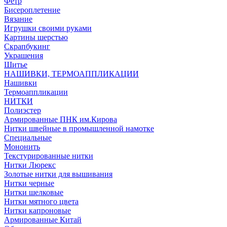
Фетр
Бисероплетение
Вязание
Игрушки своими руками
Картины шерстью
Скрапбукинг
Украшения
Шитье
НАШИВКИ, ТЕРМОАППЛИКАЦИИ
Нашивки
Термоаппликации
НИТКИ
Полиэстер
Армированные ПНК им.Кирова
Нитки швейные в промышленной намотке
Специальные
Мононить
Текстурированные нитки
Нитки Люрекс
Золотые нитки для вышивания
Нитки черные
Нитки шелковые
Нитки мятного цвета
Нитки капроновые
Армированные Китай