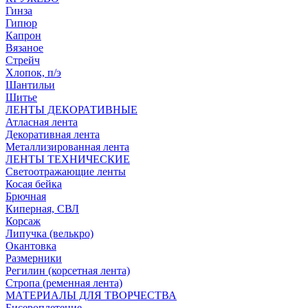
Гинза
Гипюр
Капрон
Вязаное
Стрейч
Хлопок, п/э
Шантильи
Шитье
ЛЕНТЫ ДЕКОРАТИВНЫЕ
Атласная лента
Декоративная лента
Металлизированная лента
ЛЕНТЫ ТЕХНИЧЕСКИЕ
Светоотражающие ленты
Косая бейка
Брючная
Киперная, СВЛ
Корсаж
Липучка (велькро)
Окантовка
Размерники
Регилин (корсетная лента)
Стропа (ременная лента)
МАТЕРИАЛЫ ДЛЯ ТВОРЧЕСТВА
Бисероплетение