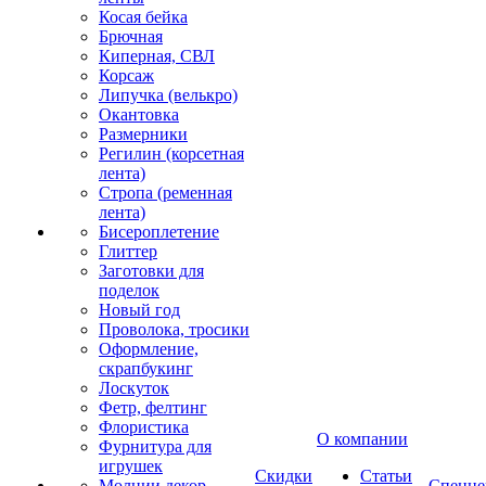
Косая бейка
Брючная
Киперная, СВЛ
Корсаж
Липучка (велькро)
Окантовка
Размерники
Регилин (корсетная
лента)
Стропа (ременная
лента)
Бисероплетение
Глиттер
Заготовки для
поделок
Новый год
Проволока, тросики
Оформление,
скрапбукинг
Лоскуток
Фетр, фелтинг
Флористика
О компании
Фурнитура для
игрушек
Скидки
Статьи
Молнии декор
Спецце