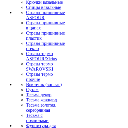
Крючки вязальные
Спицы вязальные
Стразы пришивные
ASFOUR
Стразы пришивные
в цапах
Стразы пришивные
пластик
Стразы пришивные
стекло
Стразы термо
ASFOUR/Xirius
Стразы термо
SWAROVSKI
Стразы термо
прочие
Вьюнчик (зиг-заг)
Сутаж
Тесьма декор
Тесьма жаккард
Тесьма золотая,
серебрянная
Тесьма с
помпонами
Фурнитура для