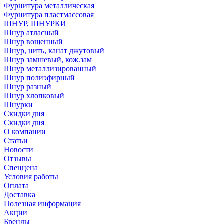
Фурнитура металлическая
Фурнитура пластмассовая
ШНУР, ШНУРКИ
Шнур атласный
Шнур вощенный
Шнур, нить, канат джутовый
Шнур замшевый, кож.зам
Шнур металлизированный
Шнур полиэфирный
Шнур разный
Шнур хлопковый
Шнурки
Скидки дня
Скидки дня
О компании
Статьи
Новости
Отзывы
Спеццена
Условия работы
Оплата
Доставка
Полезная информация
Акции
Бренды