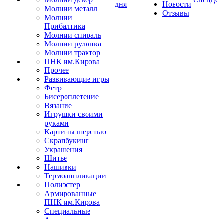
дня
Новости
Молнии металл
Отзывы
Молнии
Прибалтика
Молнии спираль
Молнии рулонка
Молнии трактор
ПНК им.Кирова
Прочее
Развивающие игры
Фетр
Бисероплетение
Вязание
Игрушки своими
руками
Картины шерстью
Скрапбукинг
Украшения
Шитье
Нашивки
Термоаппликации
Полиэстер
Армированные
ПНК им.Кирова
Специальные