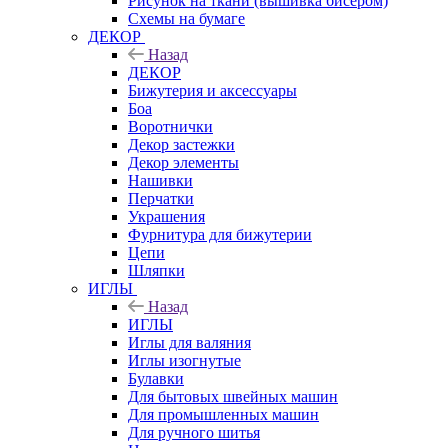
Рисунок на ткани (вышивка бисером)
Схемы на бумаге
ДЕКОР
Назад
ДЕКОР
Бижутерия и аксессуары
Боа
Воротнички
Декор застежки
Декор элементы
Нашивки
Перчатки
Украшения
Фурнитура для бижутерии
Цепи
Шляпки
ИГЛЫ
Назад
ИГЛЫ
Иглы для валяния
Иглы изогнутые
Булавки
Для бытовых швейных машин
Для промышленных машин
Для ручного шитья