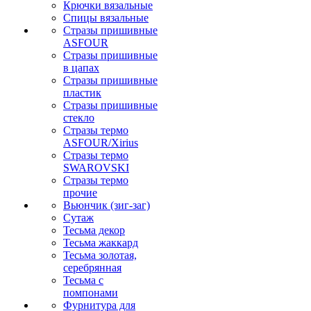
Крючки вязальные
Спицы вязальные
Стразы пришивные
ASFOUR
Стразы пришивные
в цапах
Стразы пришивные
пластик
Стразы пришивные
стекло
Стразы термо
ASFOUR/Xirius
Стразы термо
SWAROVSKI
Стразы термо
прочие
Вьюнчик (зиг-заг)
Сутаж
Тесьма декор
Тесьма жаккард
Тесьма золотая,
серебрянная
Тесьма с
помпонами
Фурнитура для