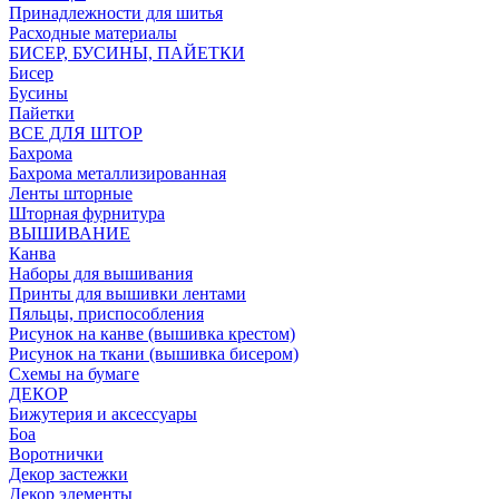
Принадлежности для шитья
Расходные материалы
БИСЕР, БУСИНЫ, ПАЙЕТКИ
Бисер
Бусины
Пайетки
ВСЕ ДЛЯ ШТОР
Бахрома
Бахрома металлизированная
Ленты шторные
Шторная фурнитура
ВЫШИВАНИЕ
Канва
Наборы для вышивания
Принты для вышивки лентами
Пяльцы, приспособления
Рисунок на канве (вышивка крестом)
Рисунок на ткани (вышивка бисером)
Схемы на бумаге
ДЕКОР
Бижутерия и аксессуары
Боа
Воротнички
Декор застежки
Декор элементы