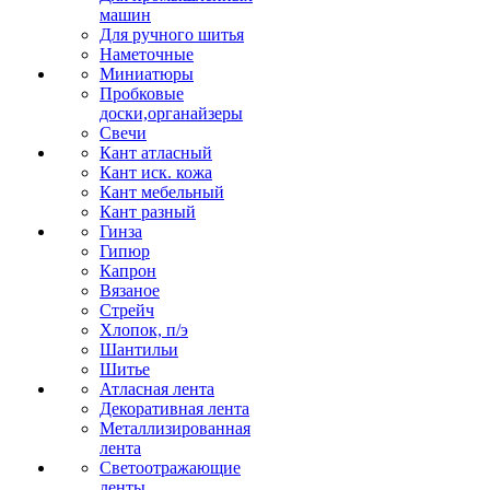
машин
Для ручного шитья
Наметочные
Миниатюры
Пробковые
доски,органайзеры
Свечи
Кант атласный
Кант иск. кожа
Кант мебельный
Кант разный
Гинза
Гипюр
Капрон
Вязаное
Стрейч
Хлопок, п/э
Шантильи
Шитье
Атласная лента
Декоративная лента
Металлизированная
лента
Светоотражающие
ленты