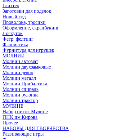
Глиттер
Заготовки для поделок
Новый год
Проволока, тросики
Оформление, скрапбукинг
Лоскуток
Фетр, фелтинг
Флористика
Фурнитура для игрушек
МОЛНИИ
Молнии автомат
Молнии двухзамковые
Молнии декор
Молнии металл
Молнии Прибалтика
Молнии спираль
Молнии рулонка
Молнии трактор
МУЛИНЕ
Набор ниток Мулине
ПНК им.Кирова
Прочее
НАБОРЫ ДЛЯ ТВОРЧЕСТВА
Развивающие игры