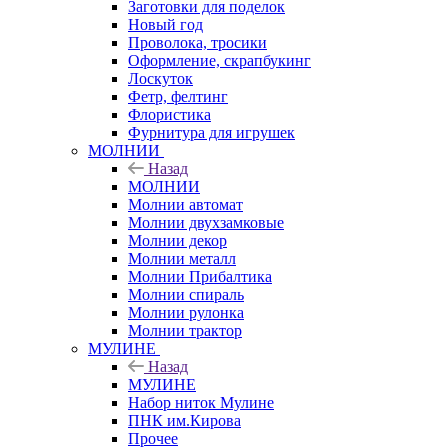
Заготовки для поделок
Новый год
Проволока, тросики
Оформление, скрапбукинг
Лоскуток
Фетр, фелтинг
Флористика
Фурнитура для игрушек
МОЛНИИ
Назад
МОЛНИИ
Молнии автомат
Молнии двухзамковые
Молнии декор
Молнии металл
Молнии Прибалтика
Молнии спираль
Молнии рулонка
Молнии трактор
МУЛИНЕ
Назад
МУЛИНЕ
Набор ниток Мулине
ПНК им.Кирова
Прочее