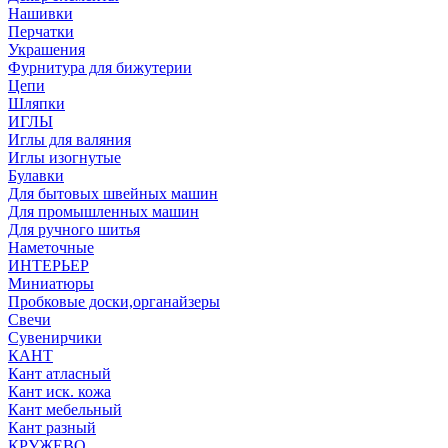
Нашивки
Перчатки
Украшения
Фурнитура для бижутерии
Цепи
Шляпки
ИГЛЫ
Иглы для валяния
Иглы изогнутые
Булавки
Для бытовых швейных машин
Для промышленных машин
Для ручного шитья
Наметочные
ИНТЕРЬЕР
Миниатюры
Пробковые доски,органайзеры
Свечи
Сувенирчики
КАНТ
Кант атласный
Кант иск. кожа
Кант мебельный
Кант разный
КРУЖЕВО