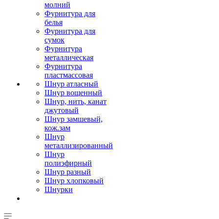
молний
Фурнитура для
белья
Фурнитура для
сумок
Фурнитура
металлическая
Фурнитура
пластмассовая
Шнур атласный
Шнур вощенный
Шнур, нить, канат
джутовый
Шнур замшевый,
кож.зам
Шнур
металлизированный
Шнур
полиэфирный
Шнур разный
Шнур хлопковый
Шнурки