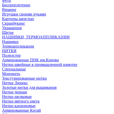
Фетр
Бисероплетение
Вязание
Игрушки своими руками
Картины шерстью
Скрапбукинг
Украшения
Шитье
НАШИВКИ, ТЕРМОАППЛИКАЦИИ
Нашивки
Термоаппликации
НИТКИ
Полиэстер
Армированные ПНК им.Кирова
Нитки швейные в промышленной намотке
Специальные
Мононить
Текстурированные нитки
Нитки Люрекс
Золотые нитки для вышивания
Нитки черные
Нитки шелковые
Нитки мятного цвета
Нитки капроновые
Армированные Китай