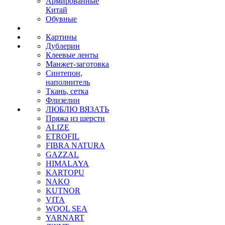
Армированные
Китай
Обувные
Картины
Дублерин
Клеевые ленты
Манжет-заготовка
Синтепон,
наполнитель
Ткань, сетка
Флизелин
ЛЮБЛЮ ВЯЗАТЬ
Пряжа из шерсти
ALIZE
ETROFIL
FIBRA NATURA
GAZZAL
HIMALAYA
KARTOPU
NAKO
KUTNOR
VITA
WOOL SEA
YARNART