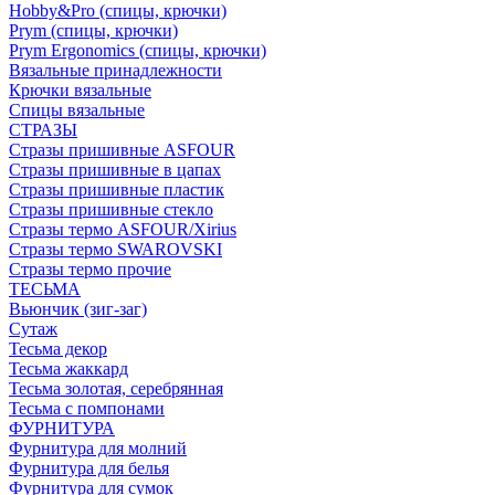
Hobby&Pro (спицы, крючки)
Prym (спицы, крючки)
Prym Ergonomics (спицы, крючки)
Вязальные принадлежности
Крючки вязальные
Спицы вязальные
СТРАЗЫ
Стразы пришивные ASFOUR
Стразы пришивные в цапах
Стразы пришивные пластик
Стразы пришивные стекло
Стразы термо ASFOUR/Xirius
Стразы термо SWAROVSKI
Стразы термо прочие
ТЕСЬМА
Вьюнчик (зиг-заг)
Сутаж
Тесьма декор
Тесьма жаккард
Тесьма золотая, серебрянная
Тесьма с помпонами
ФУРНИТУРА
Фурнитура для молний
Фурнитура для белья
Фурнитура для сумок