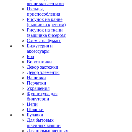
вышивки лентами
Пяльцы,
приспособления
Рисунок на канве
(вышивка крестом)
Рисунок на ткани
(вышивка бисером)
Схемы на бумаге
Бижутерия и
аксессуары
Боа
Воротнички
Декор застежки
Декор элементы
Нашивки
Перчатки
Украшения
Фурнитура для
бижутерии
Цепи
Шляпки
Булавки
Для бытовых
швейных машин
Для промышленных