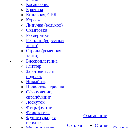
Косая бейка
Брючная
Киперная, СВЛ
Корсаж
Липучка (велькро)
Окантовка
Размерники
Регилин (корсетная
лента)
Стропа (ременная
лента)
Бисероплетение
Глиттер
Заготовки для
поделок
Новый год
Проволока, тросики
Оформление,
скрапбукинг
Лоскуток
Фетр, фелтинг
Флористика
О компании
Фурнитура для
игрушек
Скидки
Статьи
Молнии декор
Спецце