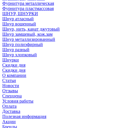
Фурнитура металлическая
Фурнитура пластмассовая
ШНУР, ШНУРКИ
Шнур атласный
Шнур вощенный
Шнур, нить, канат джутовый
Шнур замшевый, кож.зам
Шнур металлизированный
Шнур полиэфирный
Шнур разный
Шнур хлопковый
Шнурки
Скидки дня
Скидки дня
О компании
Статьи
Новости
Отзывы
Спеццена
Условия работы
Оплата
Доставка
Полезная информация
Акции
Бренды