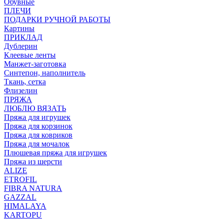
Обувные
ПЛЕЧИ
ПОДАРКИ РУЧНОЙ РАБОТЫ
Картины
ПРИКЛАД
Дублерин
Клеевые ленты
Манжет-заготовка
Синтепон, наполнитель
Ткань, сетка
Флизелин
ПРЯЖА
ЛЮБЛЮ ВЯЗАТЬ
Пряжа для игрушек
Пряжа для корзинок
Пряжа для ковриков
Пряжа для мочалок
Плюшевая пряжа для игрушек
Пряжа из шерсти
ALIZE
ETROFIL
FIBRA NATURA
GAZZAL
HIMALAYA
KARTOPU