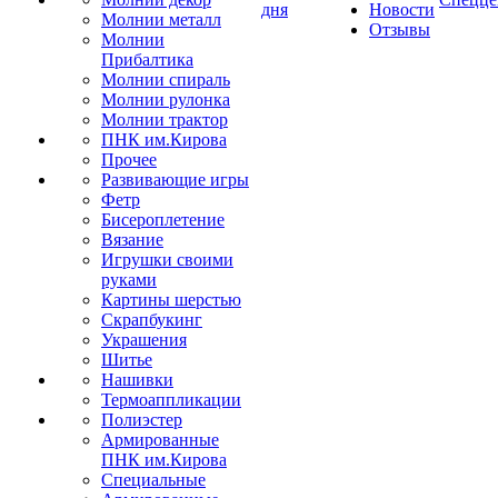
дня
Новости
Молнии металл
Отзывы
Молнии
Прибалтика
Молнии спираль
Молнии рулонка
Молнии трактор
ПНК им.Кирова
Прочее
Развивающие игры
Фетр
Бисероплетение
Вязание
Игрушки своими
руками
Картины шерстью
Скрапбукинг
Украшения
Шитье
Нашивки
Термоаппликации
Полиэстер
Армированные
ПНК им.Кирова
Специальные