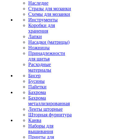
Наследие
Стразы для мозаики
Схемы для мозаики
Инструменты
Коробки для
хранения
Лапки
Насадки (матрицы)
Ножницы
Принадлежности
для шитья
Расходные
материалы
Бисер
Бусины
Пайетки
Бахрома
Бахрома
металлизированная
Ленты шторные
Шторная фурнитура
Канва
Наборы для
вышивания
Принты для