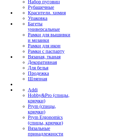
Набор пуговиц
Рубашечные
Красители. химия
Упаковка
Багеты
универсальные
Рамки для вышивки
и мозаики
Рамки для икон
Рамки с паспарту
Вязаная, тканая
Декоративная
Для белья
Продежка
Шляпная
Addi
Hobby&Pro (спицы,
крючки)
Prym (спицы,
крючки)
Prym Ergonomics
(спицы, крючки)
Вязальные
принадлежности