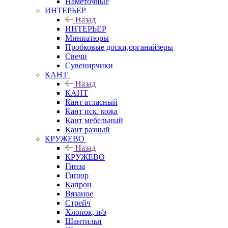
Наметочные
ИНТЕРЬЕР
Назад
ИНТЕРЬЕР
Миниатюры
Пробковые доски,органайзеры
Свечи
Сувенирчики
КАНТ
Назад
КАНТ
Кант атласный
Кант иск. кожа
Кант мебельный
Кант разный
КРУЖЕВО
Назад
КРУЖЕВО
Гинза
Гипюр
Капрон
Вязаное
Стрейч
Хлопок, п/э
Шантильи