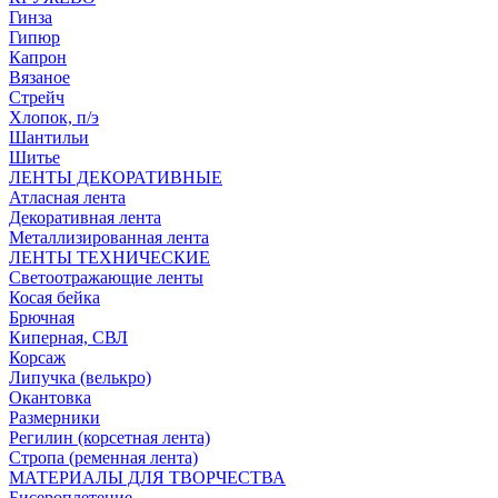
Гинза
Гипюр
Капрон
Вязаное
Стрейч
Хлопок, п/э
Шантильи
Шитье
ЛЕНТЫ ДЕКОРАТИВНЫЕ
Атласная лента
Декоративная лента
Металлизированная лента
ЛЕНТЫ ТЕХНИЧЕСКИЕ
Светоотражающие ленты
Косая бейка
Брючная
Киперная, СВЛ
Корсаж
Липучка (велькро)
Окантовка
Размерники
Регилин (корсетная лента)
Стропа (ременная лента)
МАТЕРИАЛЫ ДЛЯ ТВОРЧЕСТВА
Бисероплетение