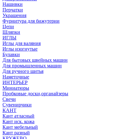
Нашивки
Перчатки
Украшения
Фурнитура для бижутерии
Цепи
Шляпки
ИГЛЫ
Иглы для валяния
Иглы изогнутые
Булавки
Для бытовых швейных машин
Для промышленных машин
Для ручного шитья
Наметочные
ИНТЕРЬЕР
Миниатюры
Пробковые доски,органайзеры
Свечи
Сувенирчики
КАНТ
Кант атласный
Кант иск. кожа
Кант мебельный
Кант разный
КРУЖЕВО