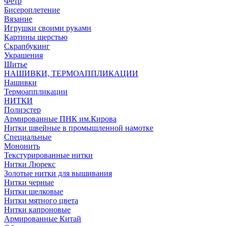
Фетр
Бисероплетение
Вязание
Игрушки своими руками
Картины шерстью
Скрапбукинг
Украшения
Шитье
НАШИВКИ, ТЕРМОАППЛИКАЦИИ
Нашивки
Термоаппликации
НИТКИ
Полиэстер
Армированные ПНК им.Кирова
Нитки швейные в промышленной намотке
Специальные
Мононить
Текстурированные нитки
Нитки Люрекс
Золотые нитки для вышивания
Нитки черные
Нитки шелковые
Нитки мятного цвета
Нитки капроновые
Армированные Китай