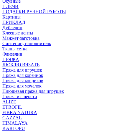
Обувные
ПЛЕЧИ
ПОДАРКИ РУЧНОЙ РАБОТЫ
Картины
ПРИКЛАД
Дублерин
Клеевые ленты
Манжет-заготовка
Синтепон, наполнитель
Ткань, сетка
Флизелин
ПРЯЖА
ЛЮБЛЮ ВЯЗАТЬ
Пряжа для игрушек
Пряжа для корзинок
Пряжа для ковриков
Пряжа для мочалок
Плюшевая пряжа для игрушек
Пряжа из шерсти
ALIZE
ETROFIL
FIBRA NATURA
GAZZAL
HIMALAYA
KARTOPU