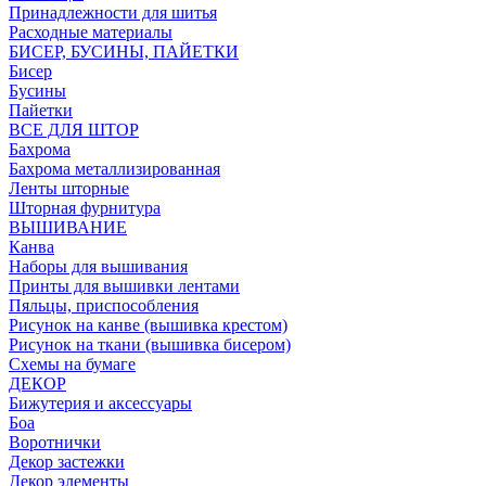
Принадлежности для шитья
Расходные материалы
БИСЕР, БУСИНЫ, ПАЙЕТКИ
Бисер
Бусины
Пайетки
ВСЕ ДЛЯ ШТОР
Бахрома
Бахрома металлизированная
Ленты шторные
Шторная фурнитура
ВЫШИВАНИЕ
Канва
Наборы для вышивания
Принты для вышивки лентами
Пяльцы, приспособления
Рисунок на канве (вышивка крестом)
Рисунок на ткани (вышивка бисером)
Схемы на бумаге
ДЕКОР
Бижутерия и аксессуары
Боа
Воротнички
Декор застежки
Декор элементы