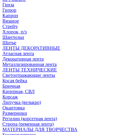
Гинза
Гипюр
Капрон
Вязаное
Стрейч
Хлопок, п/э
Шантильи
Шитье
ЛЕНТЫ ДЕКОРАТИВНЫЕ
Атласная лента
Декоративная лента
Металлизированная лента
ЛЕНТЫ ТЕХНИЧЕСКИЕ
Светоотражающие ленты
Косая бейка
Брючная
Киперная, СВЛ
Корсаж
Липучка (велькро)
Окантовка
Размерники
Регилин (корсетная лента)
Стропа (ременная лента)
МАТЕРИАЛЫ ДЛЯ ТВОРЧЕСТВА
Бисероплетение