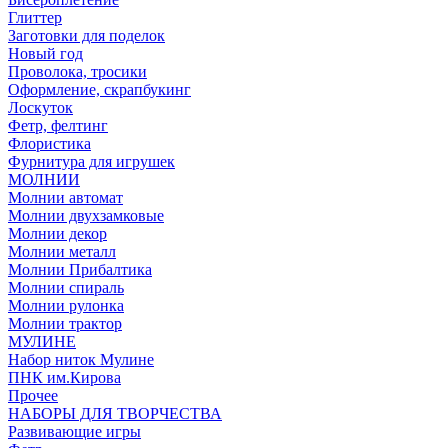
Глиттер
Заготовки для поделок
Новый год
Проволока, тросики
Оформление, скрапбукинг
Лоскуток
Фетр, фелтинг
Флористика
Фурнитура для игрушек
МОЛНИИ
Молнии автомат
Молнии двухзамковые
Молнии декор
Молнии металл
Молнии Прибалтика
Молнии спираль
Молнии рулонка
Молнии трактор
МУЛИНЕ
Набор ниток Мулине
ПНК им.Кирова
Прочее
НАБОРЫ ДЛЯ ТВОРЧЕСТВА
Развивающие игры