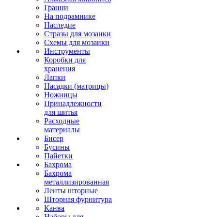
Гранни
На подрамнике
Наследие
Стразы для мозаики
Схемы для мозаики
Инструменты
Коробки для
хранения
Лапки
Насадки (матрицы)
Ножницы
Принадлежности
для шитья
Расходные
материалы
Бисер
Бусины
Пайетки
Бахрома
Бахрома
металлизированная
Ленты шторные
Шторная фурнитура
Канва
Наборы для