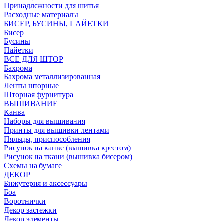
Принадлежности для шитья
Расходные материалы
БИСЕР, БУСИНЫ, ПАЙЕТКИ
Бисер
Бусины
Пайетки
ВСЕ ДЛЯ ШТОР
Бахрома
Бахрома металлизированная
Ленты шторные
Шторная фурнитура
ВЫШИВАНИЕ
Канва
Наборы для вышивания
Принты для вышивки лентами
Пяльцы, приспособления
Рисунок на канве (вышивка крестом)
Рисунок на ткани (вышивка бисером)
Схемы на бумаге
ДЕКОР
Бижутерия и аксессуары
Боа
Воротнички
Декор застежки
Декор элементы