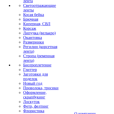
лента
Светоотражающие
ленты
Косая бейка
Брючная
Киперная, СВЛ
Корсаж
Липучка (велькро)
Окантовка
Размерники
Регилин (корсетная
лента)
Стропа (ременная
лента)
Бисероплетение
Глиттер
Заготовки для
поделок
Новый год
Проволока, тросики
Оформление,
скрапбукинг
Лоскуток
Фетр, фелтинг
Флористика
О компании