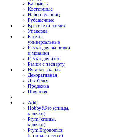
Карамель
Костюмные
Набор пуговиц
Рубашечные
Красители. химия
Упаковка
Багеты
универсальные
Рамки для вышивки
и мозаики
Рамки для икон
Рамки с паспарту
Вязаная, тканая
Декоративная
Для белья
Продежка
Шляпная
Addi
Hobby&Pro (спицы,
крючки)
Prym (спицы,
крючки)
Prym Ergonomics
(спицы, крючки)