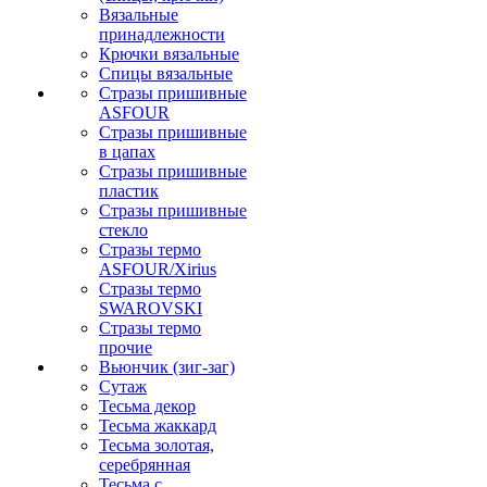
Вязальные
принадлежности
Крючки вязальные
Спицы вязальные
Стразы пришивные
ASFOUR
Стразы пришивные
в цапах
Стразы пришивные
пластик
Стразы пришивные
стекло
Стразы термо
ASFOUR/Xirius
Стразы термо
SWAROVSKI
Стразы термо
прочие
Вьюнчик (зиг-заг)
Сутаж
Тесьма декор
Тесьма жаккард
Тесьма золотая,
серебрянная
Тесьма с