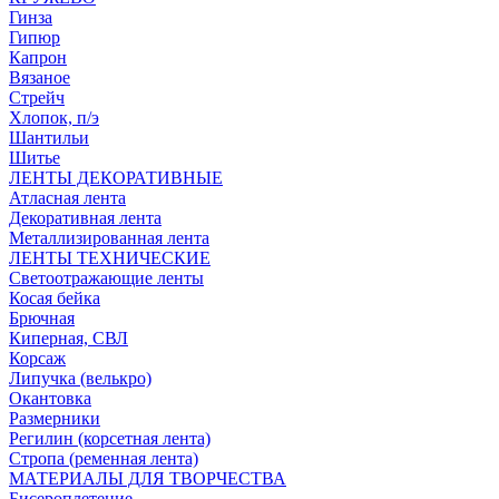
Гинза
Гипюр
Капрон
Вязаное
Стрейч
Хлопок, п/э
Шантильи
Шитье
ЛЕНТЫ ДЕКОРАТИВНЫЕ
Атласная лента
Декоративная лента
Металлизированная лента
ЛЕНТЫ ТЕХНИЧЕСКИЕ
Светоотражающие ленты
Косая бейка
Брючная
Киперная, СВЛ
Корсаж
Липучка (велькро)
Окантовка
Размерники
Регилин (корсетная лента)
Стропа (ременная лента)
МАТЕРИАЛЫ ДЛЯ ТВОРЧЕСТВА
Бисероплетение