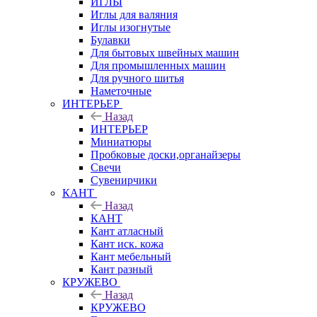
ИГЛЫ
Иглы для валяния
Иглы изогнутые
Булавки
Для бытовых швейных машин
Для промышленных машин
Для ручного шитья
Наметочные
ИНТЕРЬЕР
Назад
ИНТЕРЬЕР
Миниатюры
Пробковые доски,органайзеры
Свечи
Сувенирчики
КАНТ
Назад
КАНТ
Кант атласный
Кант иск. кожа
Кант мебельный
Кант разный
КРУЖЕВО
Назад
КРУЖЕВО