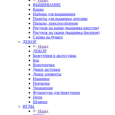
Назад
ВЫШИВАНИЕ
Канва
Наборы для вышивания
Принты для вышивки лентами
Пяльцы, приспособления
Рисунок на канве (вышивка крестом)
Рисунок на ткани (вышивка бисером)
Схемы на бумаге
ДЕКОР
Назад
ДЕКОР
Бижутерия и аксессуары
Боа
Воротнички
Декор застежки
Декор элементы
Нашивки
Перчатки
Украшения
Фурнитура для бижутерии
Цепи
Шляпки
ИГЛЫ
Назад