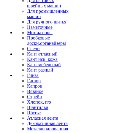
Для бытовых
швейных машин
Для промышленных
машин
Для ручного шитья
Наметочные
Миниатюры
Пробковые
доски,органайзеры
Свечи
Кант атласный
Кант иск. кожа
Кант мебельный
Кант разный
Гинза
Гипюр
Капрон
Вязаное
Стрейч
Хлопок, п/э
Шантильи
Шитье
Атласная лента
Декоративная лента
Металлизированная