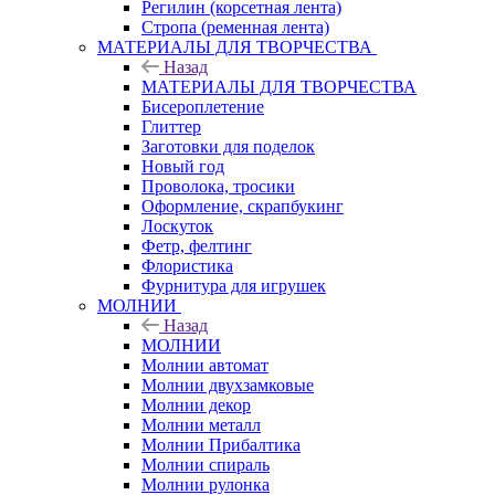
Регилин (корсетная лента)
Стропа (ременная лента)
МАТЕРИАЛЫ ДЛЯ ТВОРЧЕСТВА
Назад
МАТЕРИАЛЫ ДЛЯ ТВОРЧЕСТВА
Бисероплетение
Глиттер
Заготовки для поделок
Новый год
Проволока, тросики
Оформление, скрапбукинг
Лоскуток
Фетр, фелтинг
Флористика
Фурнитура для игрушек
МОЛНИИ
Назад
МОЛНИИ
Молнии автомат
Молнии двухзамковые
Молнии декор
Молнии металл
Молнии Прибалтика
Молнии спираль
Молнии рулонка