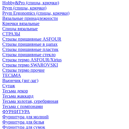
Hobby&Pro (спицы, крючки)
Prym (спицы, крючки)
Prym Ergonomics (спицы, крючки)
Вязальные принадлежности
Крючки вязальные
Спицы вязальные
СТРАЗЫ
Стразы пришивные ASFOUR
Стразы пришивные в цапах
Стразы пришивные пластик
Стразы пришивные стекло
Стразы термо ASFOUR/Xirius
Стразы термо SWAROVSKI
Стразы термо прочие
ТЕСЬМА
Вьюнчик (зиг-заг)
Сутаж
Тесьма декор
Тесьма жаккард
Тесьма золотая, серебрянная
Тесьма с помпонами
ФУРНИТУРА
Фурнитура для молний
Фурнитура для белья
Фурнитура для сумок