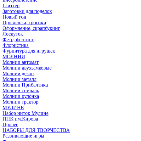
Глиттер
Заготовки для поделок
Новый год
Проволока, тросики
Оформление, скрапбукинг
Лоскуток
Фетр, фелтинг
Флористика
Фурнитура для игрушек
МОЛНИИ
Молнии автомат
Молнии двухзамковые
Молнии декор
Молнии металл
Молнии Прибалтика
Молнии спираль
Молнии рулонка
Молнии трактор
МУЛИНЕ
Набор ниток Мулине
ПНК им.Кирова
Прочее
НАБОРЫ ДЛЯ ТВОРЧЕСТВА
Развивающие игры