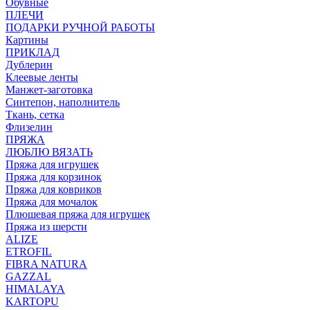
Обувные
ПЛЕЧИ
ПОДАРКИ РУЧНОЙ РАБОТЫ
Картины
ПРИКЛАД
Дублерин
Клеевые ленты
Манжет-заготовка
Синтепон, наполнитель
Ткань, сетка
Флизелин
ПРЯЖА
ЛЮБЛЮ ВЯЗАТЬ
Пряжа для игрушек
Пряжа для корзинок
Пряжа для ковриков
Пряжа для мочалок
Плюшевая пряжа для игрушек
Пряжа из шерсти
ALIZE
ETROFIL
FIBRA NATURA
GAZZAL
HIMALAYA
KARTOPU