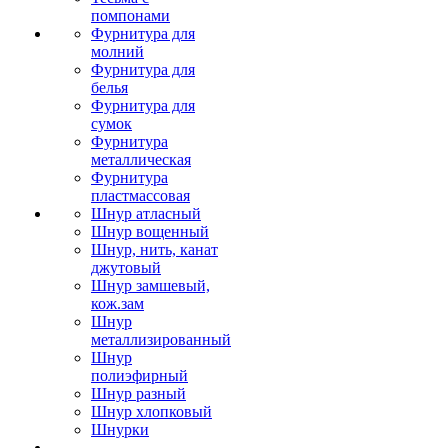
помпонами
Фурнитура для
молний
Фурнитура для
белья
Фурнитура для
сумок
Фурнитура
металлическая
Фурнитура
пластмассовая
Шнур атласный
Шнур вощенный
Шнур, нить, канат
джутовый
Шнур замшевый,
кож.зам
Шнур
металлизированный
Шнур
полиэфирный
Шнур разный
Шнур хлопковый
Шнурки