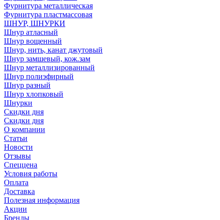
Фурнитура металлическая
Фурнитура пластмассовая
ШНУР, ШНУРКИ
Шнур атласный
Шнур вощенный
Шнур, нить, канат джутовый
Шнур замшевый, кож.зам
Шнур металлизированный
Шнур полиэфирный
Шнур разный
Шнур хлопковый
Шнурки
Скидки дня
Скидки дня
О компании
Статьи
Новости
Отзывы
Спеццена
Условия работы
Оплата
Доставка
Полезная информация
Акции
Бренды