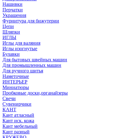
Нашивки
Перчатки
Украшения
Фурнитура для бижутерии
Цепи
Шляпки
ИГЛЫ
Иглы для валяния
Иглы изогнутые
Булавки
Для бытовых швейных машин
Для промышленных машин
Для ручного шитья
Наметочные
ИНТЕРЬЕР
Миниатюры
Пробковые доски,органайзеры
Свечи
Сувенирчики
КАНТ
Кант атласный
Кант иск. кожа
Кант мебельный
Кант разный
КРУЖЕВО