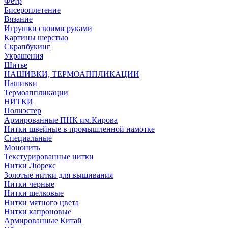
Фетр
Бисероплетение
Вязание
Игрушки своими руками
Картины шерстью
Скрапбукинг
Украшения
Шитье
НАШИВКИ, ТЕРМОАППЛИКАЦИИ
Нашивки
Термоаппликации
НИТКИ
Полиэстер
Армированные ПНК им.Кирова
Нитки швейные в промышленной намотке
Специальные
Мононить
Текстурированные нитки
Нитки Люрекс
Золотые нитки для вышивания
Нитки черные
Нитки шелковые
Нитки мятного цвета
Нитки капроновые
Армированные Китай