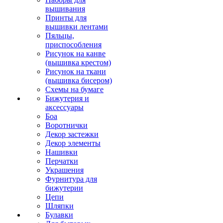
вышивания
Принты для
вышивки лентами
Пяльцы,
приспособления
Рисунок на канве
(вышивка крестом)
Рисунок на ткани
(вышивка бисером)
Схемы на бумаге
Бижутерия и
аксессуары
Боа
Воротнички
Декор застежки
Декор элементы
Нашивки
Перчатки
Украшения
Фурнитура для
бижутерии
Цепи
Шляпки
Булавки