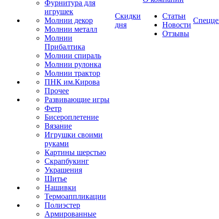
Фурнитура для
игрушек
Скидки
Статьи
Молнии декор
Спецце
дня
Новости
Молнии металл
Отзывы
Молнии
Прибалтика
Молнии спираль
Молнии рулонка
Молнии трактор
ПНК им.Кирова
Прочее
Развивающие игры
Фетр
Бисероплетение
Вязание
Игрушки своими
руками
Картины шерстью
Скрапбукинг
Украшения
Шитье
Нашивки
Термоаппликации
Полиэстер
Армированные