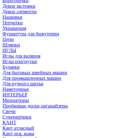
Воротнички
Декор застежки
Декор элементы
Нашивки
Перчатки
Украшения
Фурнитура для бижутерии
Цепи
Шляпки
ИГЛЫ
Иглы для валяния
Иглы изогнутые
Булавки
Для бытовых швейных машин
Для промышленных машин
Для ручного шитья
Наметочные
ИНТЕРЬЕР
Миниатюры
Пробковые доски,органайзеры
Свечи
Сувенирчики
КАНТ
Кант атласный
Кант иск. кожа