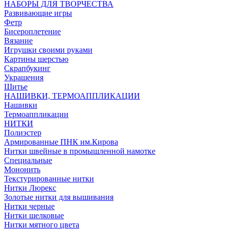
НАБОРЫ ДЛЯ ТВОРЧЕСТВА
Развивающие игры
Фетр
Бисероплетение
Вязание
Игрушки своими руками
Картины шерстью
Скрапбукинг
Украшения
Шитье
НАШИВКИ, ТЕРМОАППЛИКАЦИИ
Нашивки
Термоаппликации
НИТКИ
Полиэстер
Армированные ПНК им.Кирова
Нитки швейные в промышленной намотке
Специальные
Мононить
Текстурированные нитки
Нитки Люрекс
Золотые нитки для вышивания
Нитки черные
Нитки шелковые
Нитки мятного цвета