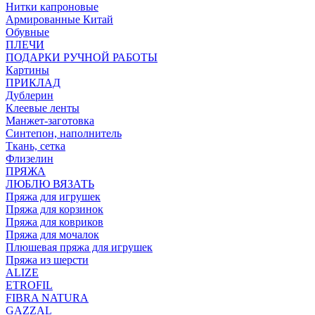
Нитки капроновые
Армированные Китай
Обувные
ПЛЕЧИ
ПОДАРКИ РУЧНОЙ РАБОТЫ
Картины
ПРИКЛАД
Дублерин
Клеевые ленты
Манжет-заготовка
Синтепон, наполнитель
Ткань, сетка
Флизелин
ПРЯЖА
ЛЮБЛЮ ВЯЗАТЬ
Пряжа для игрушек
Пряжа для корзинок
Пряжа для ковриков
Пряжа для мочалок
Плюшевая пряжа для игрушек
Пряжа из шерсти
ALIZE
ETROFIL
FIBRA NATURA
GAZZAL