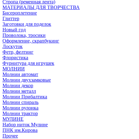
Стропа (ременная лента)
МАТЕРИАЛЫ ДЛЯ ТВОРЧЕСТВА
Бисероплетение
Глиттер
Заготовки для поделок
Новый год
Проволока, тросики
Оформление, скрапбукинг
Лоскуток
Фетр, фелтинг
Флористика
Фурнитура для игрушек
МОЛНИИ
Молнии автомат
Молнии двухзамковые
Молнии декор
Молнии металл
Молнии Прибалтика
Молнии спираль
Молнии рулонка
Молнии трактор
МУЛИНЕ
Набор ниток Мулине
ПНК им.Кирова
Прочее