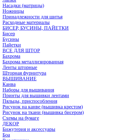
Насадки (матрицы)
Ножницы
Принадлежности для шитья
Расходные материалы
БИСЕР, БУСИНЫ, ПАЙЕТКИ
Бисер
Бусины
Пайетки
ВСЕ ДЛЯ ШТОР
Бахрома
Бахрома металлизированная
Ленты шторные
Шторная фурнитура
ВЫШИВАНИЕ
Канва
Наборы для вышивания
Принты для вышивки лентами
Пяльцы, приспособления
Рисунок на канве (вышивка крестом)
Рисунок на ткани (вышивка бисером)
Схемы на бумаге
ДЕКОР
Бижутерия и аксессуары
Боа