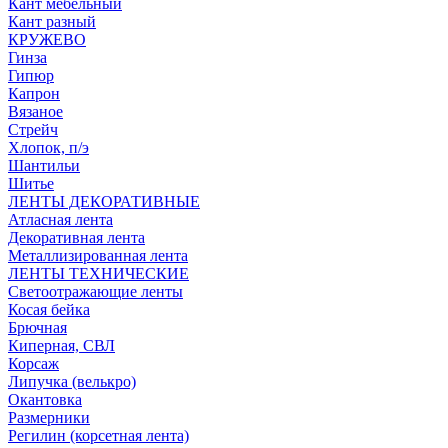
Кант мебельный
Кант разный
КРУЖЕВО
Гинза
Гипюр
Капрон
Вязаное
Стрейч
Хлопок, п/э
Шантильи
Шитье
ЛЕНТЫ ДЕКОРАТИВНЫЕ
Атласная лента
Декоративная лента
Металлизированная лента
ЛЕНТЫ ТЕХНИЧЕСКИЕ
Светоотражающие ленты
Косая бейка
Брючная
Киперная, СВЛ
Корсаж
Липучка (велькро)
Окантовка
Размерники
Регилин (корсетная лента)