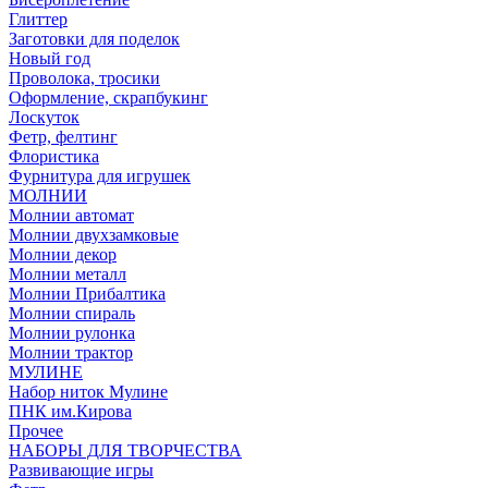
Глиттер
Заготовки для поделок
Новый год
Проволока, тросики
Оформление, скрапбукинг
Лоскуток
Фетр, фелтинг
Флористика
Фурнитура для игрушек
МОЛНИИ
Молнии автомат
Молнии двухзамковые
Молнии декор
Молнии металл
Молнии Прибалтика
Молнии спираль
Молнии рулонка
Молнии трактор
МУЛИНЕ
Набор ниток Мулине
ПНК им.Кирова
Прочее
НАБОРЫ ДЛЯ ТВОРЧЕСТВА
Развивающие игры