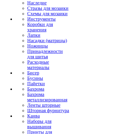
Наследие
Стразы для мозаики
Схемы для мозаики
Инструменты
Коробки для
хранения
Лапки
Насадки (матрицы)
Ножницы
Принадлежности
для шитья
Расходные
материалы
Бисер
Бусины
Пайетки
Бахрома
Бахрома
металлизированная
Ленты шторные
Шторная фурнитура
Канва
Наборы для
вышивания
Принты для