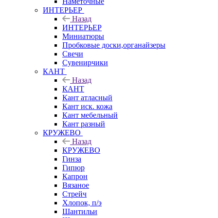
Наметочные
ИНТЕРЬЕР
Назад
ИНТЕРЬЕР
Миниатюры
Пробковые доски,органайзеры
Свечи
Сувенирчики
КАНТ
Назад
КАНТ
Кант атласный
Кант иск. кожа
Кант мебельный
Кант разный
КРУЖЕВО
Назад
КРУЖЕВО
Гинза
Гипюр
Капрон
Вязаное
Стрейч
Хлопок, п/э
Шантильи