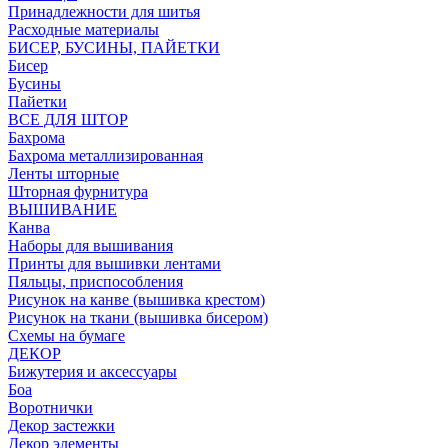
Принадлежности для шитья
Расходные материалы
БИСЕР, БУСИНЫ, ПАЙЕТКИ
Бисер
Бусины
Пайетки
ВСЕ ДЛЯ ШТОР
Бахрома
Бахрома металлизированная
Ленты шторные
Шторная фурнитура
ВЫШИВАНИЕ
Канва
Наборы для вышивания
Принты для вышивки лентами
Пяльцы, приспособления
Рисунок на канве (вышивка крестом)
Рисунок на ткани (вышивка бисером)
Схемы на бумаге
ДЕКОР
Бижутерия и аксессуары
Боа
Воротнички
Декор застежки
Декор элементы