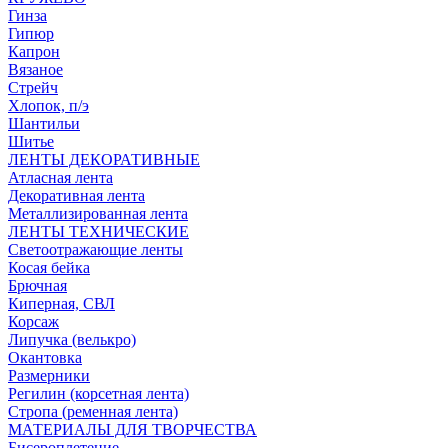
Гинза
Гипюр
Капрон
Вязаное
Стрейч
Хлопок, п/э
Шантильи
Шитье
ЛЕНТЫ ДЕКОРАТИВНЫЕ
Атласная лента
Декоративная лента
Металлизированная лента
ЛЕНТЫ ТЕХНИЧЕСКИЕ
Светоотражающие ленты
Косая бейка
Брючная
Киперная, СВЛ
Корсаж
Липучка (велькро)
Окантовка
Размерники
Регилин (корсетная лента)
Стропа (ременная лента)
МАТЕРИАЛЫ ДЛЯ ТВОРЧЕСТВА
Бисероплетение