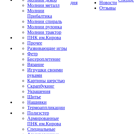
дня
Новости
Молнии металл
Отзывы
Молнии
Прибалтика
Молнии спираль
Молнии рулонка
Молнии трактор
ПНК им.Кирова
Прочее
Развивающие игры
Фетр
Бисероплетение
Вязание
Игрушки своими
руками
Картины шерстью
Скрапбукинг
Украшения
Шитье
Нашивки
Термоаппликации
Полиэстер
Армированные
ПНК им.Кирова
Специальные