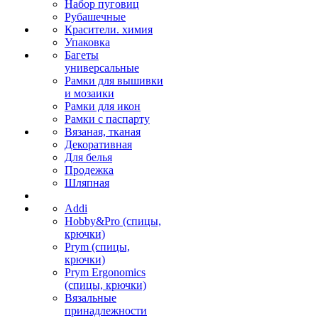
Набор пуговиц
Рубашечные
Красители. химия
Упаковка
Багеты
универсальные
Рамки для вышивки
и мозаики
Рамки для икон
Рамки с паспарту
Вязаная, тканая
Декоративная
Для белья
Продежка
Шляпная
Addi
Hobby&Pro (спицы,
крючки)
Prym (спицы,
крючки)
Prym Ergonomics
(спицы, крючки)
Вязальные
принадлежности