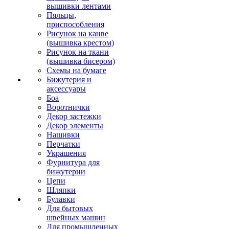
вышивки лентами
Пяльцы,
приспособления
Рисунок на канве
(вышивка крестом)
Рисунок на ткани
(вышивка бисером)
Схемы на бумаге
Бижутерия и
аксессуары
Боа
Воротнички
Декор застежки
Декор элементы
Нашивки
Перчатки
Украшения
Фурнитура для
бижутерии
Цепи
Шляпки
Булавки
Для бытовых
швейных машин
Для промышленных