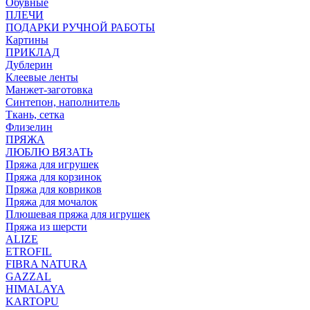
Обувные
ПЛЕЧИ
ПОДАРКИ РУЧНОЙ РАБОТЫ
Картины
ПРИКЛАД
Дублерин
Клеевые ленты
Манжет-заготовка
Синтепон, наполнитель
Ткань, сетка
Флизелин
ПРЯЖА
ЛЮБЛЮ ВЯЗАТЬ
Пряжа для игрушек
Пряжа для корзинок
Пряжа для ковриков
Пряжа для мочалок
Плюшевая пряжа для игрушек
Пряжа из шерсти
ALIZE
ETROFIL
FIBRA NATURA
GAZZAL
HIMALAYA
KARTOPU