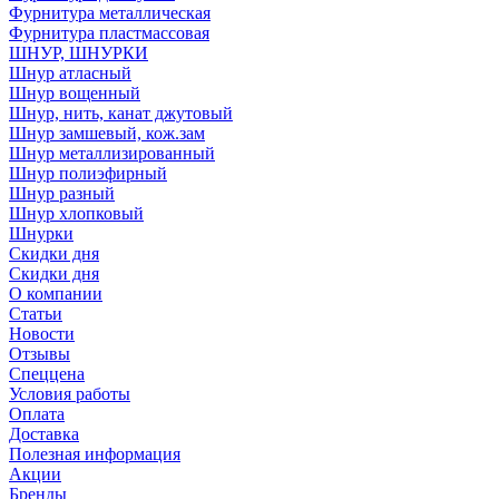
Фурнитура металлическая
Фурнитура пластмассовая
ШНУР, ШНУРКИ
Шнур атласный
Шнур вощенный
Шнур, нить, канат джутовый
Шнур замшевый, кож.зам
Шнур металлизированный
Шнур полиэфирный
Шнур разный
Шнур хлопковый
Шнурки
Скидки дня
Скидки дня
О компании
Статьи
Новости
Отзывы
Спеццена
Условия работы
Оплата
Доставка
Полезная информация
Акции
Бренды