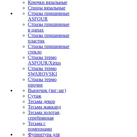
Крючки вязальные
Спицы вязальные
Стразы пришивные
ASFOUR
Стразы пришивные
в цапах
Стразы пришивные
пластик
Стразы пришивные
стекло
Стразы термо
ASFOUR/Xirius
Стразы термо
SWAROVSKI
Стразы термо
прочие
Вьюнчик (зиг-заг)
Сутаж
Тесьма декор
Тесьма жаккард
Тесьма золотая,
серебрянная
Тесьма с
помпонами
Фурнитура для