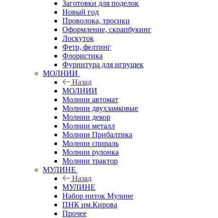
Заготовки для поделок
Новый год
Проволока, тросики
Оформление, скрапбукинг
Лоскуток
Фетр, фелтинг
Флористика
Фурнитура для игрушек
МОЛНИИ
Назад
МОЛНИИ
Молнии автомат
Молнии двухзамковые
Молнии декор
Молнии металл
Молнии Прибалтика
Молнии спираль
Молнии рулонка
Молнии трактор
МУЛИНЕ
Назад
МУЛИНЕ
Набор ниток Мулине
ПНК им.Кирова
Прочее