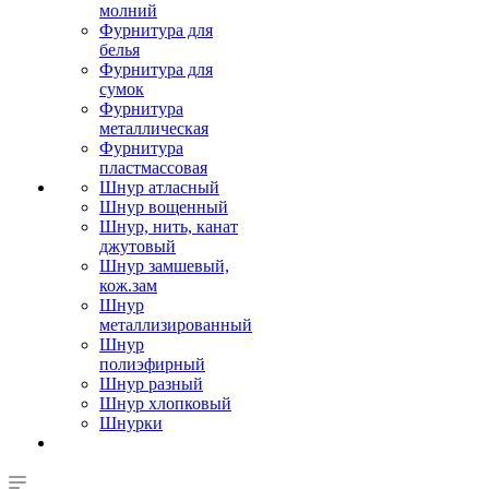
молний
Фурнитура для
белья
Фурнитура для
сумок
Фурнитура
металлическая
Фурнитура
пластмассовая
Шнур атласный
Шнур вощенный
Шнур, нить, канат
джутовый
Шнур замшевый,
кож.зам
Шнур
металлизированный
Шнур
полиэфирный
Шнур разный
Шнур хлопковый
Шнурки