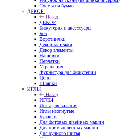
Рисунок на ткани (вышивка бисером)
Схемы на бумаге
ДЕКОР
Назад
ДЕКОР
Бижутерия и аксессуары
Боа
Воротнички
Декор застежки
Декор элементы
Нашивки
Перчатки
Украшения
Фурнитура для бижутерии
Цепи
Шляпки
ИГЛЫ
Назад
ИГЛЫ
Иглы для валяния
Иглы изогнутые
Булавки
Для бытовых швейных машин
Для промышленных машин
Для ручного шитья