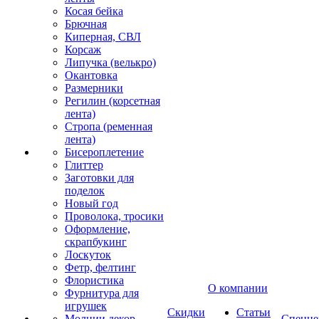
Косая бейка
Брючная
Киперная, СВЛ
Корсаж
Липучка (велькро)
Окантовка
Размерники
Регилин (корсетная
лента)
Стропа (ременная
лента)
Бисероплетение
Глиттер
Заготовки для
поделок
Новый год
Проволока, тросики
Оформление,
скрапбукинг
Лоскуток
Фетр, фелтинг
Флористика
О компании
Фурнитура для
игрушек
Скидки
Статьи
Молнии декор
Спецце