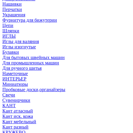
Нашивки
Перчатки
Украшения
Фурнитура для бижутерии
Цепи
Шляпки
ИГЛЫ
Иглы для валяния
Иглы изогнутые
Булавки
Для бытовых швейных машин
Для промышленных машин
Для ручного шитья
Наметочные
ИНТЕРЬЕР
Миниатюры
Пробковые доски,органайзеры
Свечи
Сувенирчики
КАНТ
Кант атласный
Кант иск. кожа
Кант мебельный
Кант разный
КРУЖЕВО