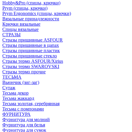
Hobby&Pro (спицы, крючки)
Prym (спицы, крючки)
Prym Ergonomics (спицы, крючки)
Вязальные принадлежности
Крючки вязальные
Спицы вязальные
СТРАЗЫ
Стразы пришивные ASFOUR
Стразы пришивные в цапах
Стразы пришивные пластик
Стразы пришивные стекло
Стразы термо ASFOUR/Xirius
Стразы термо SWAROVSKI
Стразы термо прочие
ТЕСЬМА
Вьюнчик (зиг-заг)
Сутаж
Тесьма декор
Тесьма жаккард
Тесьма золотая, серебрянная
Тесьма с помпонами
ФУРНИТУРА
Фурнитура для молний
Фурнитура для белья
Фурнитура для сумок