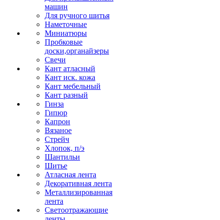
машин
Для ручного шитья
Наметочные
Миниатюры
Пробковые
доски,органайзеры
Свечи
Кант атласный
Кант иск. кожа
Кант мебельный
Кант разный
Гинза
Гипюр
Капрон
Вязаное
Стрейч
Хлопок, п/э
Шантильи
Шитье
Атласная лента
Декоративная лента
Металлизированная
лента
Светоотражающие
ленты