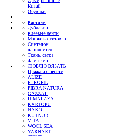
Армированные
Китай
Обувные
Картины
Дублерин
Клеевые ленты
Манжет-заготовка
Синтепон,
наполнитель
Ткань, сетка
Флизелин
ЛЮБЛЮ ВЯЗАТЬ
Пряжа из шерсти
ALIZE
ETROFIL
FIBRA NATURA
GAZZAL
HIMALAYA
KARTOPU
NAKO
KUTNOR
VITA
WOOL SEA
YARNART