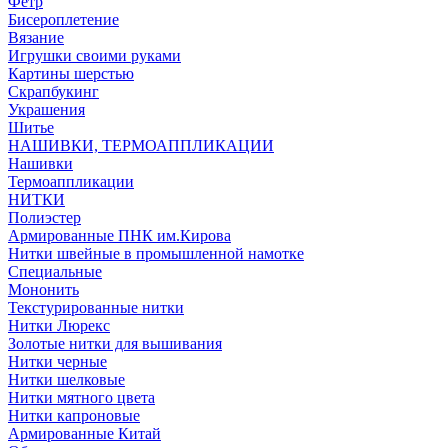
Фетр
Бисероплетение
Вязание
Игрушки своими руками
Картины шерстью
Скрапбукинг
Украшения
Шитье
НАШИВКИ, ТЕРМОАППЛИКАЦИИ
Нашивки
Термоаппликации
НИТКИ
Полиэстер
Армированные ПНК им.Кирова
Нитки швейные в промышленной намотке
Специальные
Мононить
Текстурированные нитки
Нитки Люрекс
Золотые нитки для вышивания
Нитки черные
Нитки шелковые
Нитки мятного цвета
Нитки капроновые
Армированные Китай