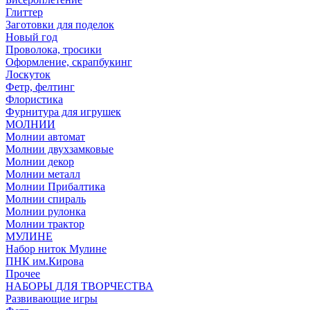
Глиттер
Заготовки для поделок
Новый год
Проволока, тросики
Оформление, скрапбукинг
Лоскуток
Фетр, фелтинг
Флористика
Фурнитура для игрушек
МОЛНИИ
Молнии автомат
Молнии двухзамковые
Молнии декор
Молнии металл
Молнии Прибалтика
Молнии спираль
Молнии рулонка
Молнии трактор
МУЛИНЕ
Набор ниток Мулине
ПНК им.Кирова
Прочее
НАБОРЫ ДЛЯ ТВОРЧЕСТВА
Развивающие игры