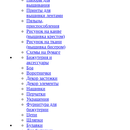
вышивания
Принты для
вышивки лентами
Пяльцы,
приспособления
Рисунок на канве
(вышивка крестом)
Рисунок на ткани
(вышивка бисером)
Схемы на бумаге
Бижутерия и
аксессуары
Боа
Воротнички
Декор застежки
Декор элементы
Нашивки
Перчатки
Украшения
Фурнитура для
бижутерии
Цепи
Шляпки
Булавки