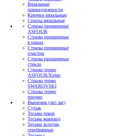
Вязальные
принадлежности
Крючки вязальные
Спицы вязальные
Стразы пришивные
ASFOUR
Стразы пришивные
в цапах
Стразы пришивные
пластик
Стразы пришивные
стекло
Стразы термо
ASFOUR/Xirius
Стразы термо
SWAROVSKI
Стразы термо
прочие
Вьюнчик (зиг-заг)
Сутаж
Тесьма декор
Тесьма жаккард
Тесьма золотая,
серебрянная
Тесьма с