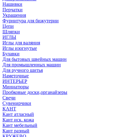
Нашивки
Перчатки
Украшения
Фурнитура для бижутерии
Цепи
Шляпки
ИГЛЫ
Иглы для валяния
Иглы изогнутые
Булавки
Для бытовых швейных машин
Для промышленных машин
Для ручного шитья
Наметочные
ИНТЕРЬЕР
Миниатюры
Пробковые доски,органайзеры
Свечи
Сувенирчики
КАНТ
Кант атласный
Кант иск. кожа
Кант мебельный
Кант разный
КРУЖЕВО