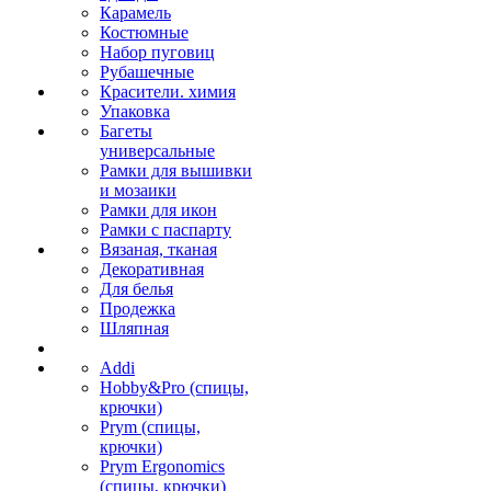
Карамель
Костюмные
Набор пуговиц
Рубашечные
Красители. химия
Упаковка
Багеты
универсальные
Рамки для вышивки
и мозаики
Рамки для икон
Рамки с паспарту
Вязаная, тканая
Декоративная
Для белья
Продежка
Шляпная
Addi
Hobby&Pro (спицы,
крючки)
Prym (спицы,
крючки)
Prym Ergonomics
(спицы, крючки)