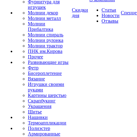
Фурнитура для
игрушек
Скидки
Статьи
Молнии декор
Спецце
дня
Новости
Молнии металл
Отзывы
Молнии
Прибалтика
Молнии спираль
Молнии рулонка
Молнии трактор
ПНК им.Кирова
Прочее
Развивающие игры
Фетр
Бисероплетение
Вязание
Игрушки своими
руками
Картины шерстью
Скрапбукинг
Украшения
Шитье
Нашивки
Термоаппликации
Полиэстер
Армированные