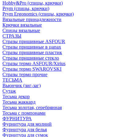
Hobby&Pro (спицы, крючки)
Prym (спицы, крючки)
Prym Ergonomics (спицы, крючки)
Вязальные принадлежности
Крючки вязальные
Спицы вязальные
СТРАЗЫ
Стразы пришивные ASFOUR
Стразы пришивные в цапах
Стразы пришивные пластик
Стразы пришивные стекло
Стразы термо ASFOUR/Xirius
Стразы термо SWAROVSKI
Стразы термо прочие
ТЕСЬМА
Вьюнчик (зиг-заг)
Сутаж
Тесьма декор
Тесьма жаккард
Тесьма золотая, серебрянная
Тесьма с помпонами
ФУРНИТУРА
Фурнитура для молний
Фурнитура для белья
Фурнитура для сумок