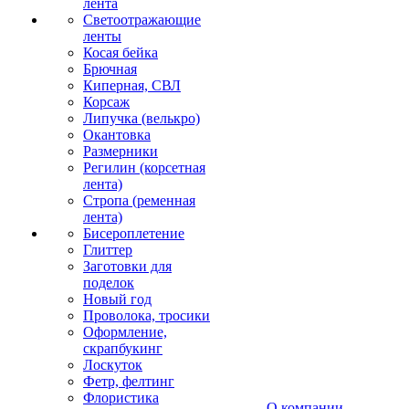
лента
Светоотражающие
ленты
Косая бейка
Брючная
Киперная, СВЛ
Корсаж
Липучка (велькро)
Окантовка
Размерники
Регилин (корсетная
лента)
Стропа (ременная
лента)
Бисероплетение
Глиттер
Заготовки для
поделок
Новый год
Проволока, тросики
Оформление,
скрапбукинг
Лоскуток
Фетр, фелтинг
Флористика
О компании