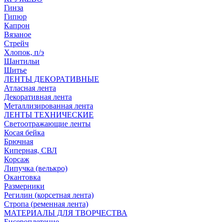
Гинза
Гипюр
Капрон
Вязаное
Стрейч
Хлопок, п/э
Шантильи
Шитье
ЛЕНТЫ ДЕКОРАТИВНЫЕ
Атласная лента
Декоративная лента
Металлизированная лента
ЛЕНТЫ ТЕХНИЧЕСКИЕ
Светоотражающие ленты
Косая бейка
Брючная
Киперная, СВЛ
Корсаж
Липучка (велькро)
Окантовка
Размерники
Регилин (корсетная лента)
Стропа (ременная лента)
МАТЕРИАЛЫ ДЛЯ ТВОРЧЕСТВА
Бисероплетение