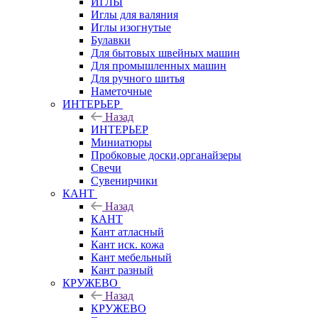
ИГЛЫ
Иглы для валяния
Иглы изогнутые
Булавки
Для бытовых швейных машин
Для промышленных машин
Для ручного шитья
Наметочные
ИНТЕРЬЕР
Назад
ИНТЕРЬЕР
Миниатюры
Пробковые доски,органайзеры
Свечи
Сувенирчики
КАНТ
Назад
КАНТ
Кант атласный
Кант иск. кожа
Кант мебельный
Кант разный
КРУЖЕВО
Назад
КРУЖЕВО