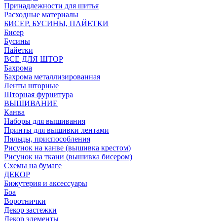
Принадлежности для шитья
Расходные материалы
БИСЕР, БУСИНЫ, ПАЙЕТКИ
Бисер
Бусины
Пайетки
ВСЕ ДЛЯ ШТОР
Бахрома
Бахрома металлизированная
Ленты шторные
Шторная фурнитура
ВЫШИВАНИЕ
Канва
Наборы для вышивания
Принты для вышивки лентами
Пяльцы, приспособления
Рисунок на канве (вышивка крестом)
Рисунок на ткани (вышивка бисером)
Схемы на бумаге
ДЕКОР
Бижутерия и аксессуары
Боа
Воротнички
Декор застежки
Декор элементы