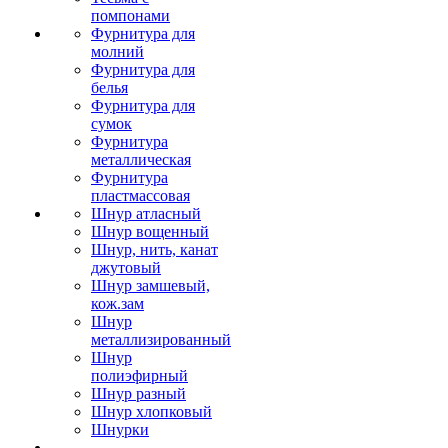
помпонами
Фурнитура для
молний
Фурнитура для
белья
Фурнитура для
сумок
Фурнитура
металлическая
Фурнитура
пластмассовая
Шнур атласный
Шнур вощенный
Шнур, нить, канат
джутовый
Шнур замшевый,
кож.зам
Шнур
металлизированный
Шнур
полиэфирный
Шнур разный
Шнур хлопковый
Шнурки