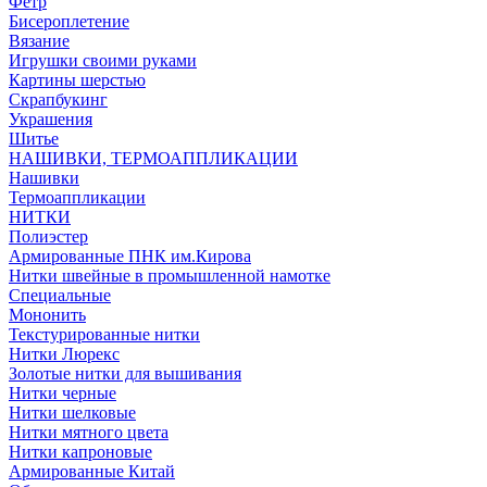
Фетр
Бисероплетение
Вязание
Игрушки своими руками
Картины шерстью
Скрапбукинг
Украшения
Шитье
НАШИВКИ, ТЕРМОАППЛИКАЦИИ
Нашивки
Термоаппликации
НИТКИ
Полиэстер
Армированные ПНК им.Кирова
Нитки швейные в промышленной намотке
Специальные
Мононить
Текстурированные нитки
Нитки Люрекс
Золотые нитки для вышивания
Нитки черные
Нитки шелковые
Нитки мятного цвета
Нитки капроновые
Армированные Китай