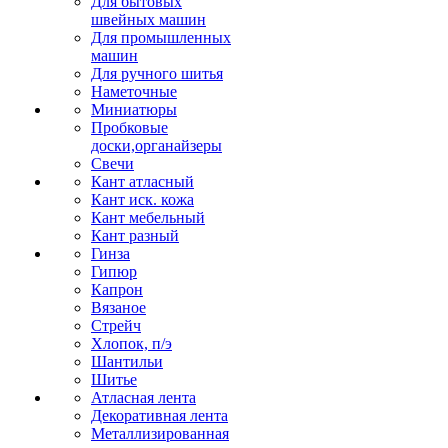
Для бытовых
швейных машин
Для промышленных
машин
Для ручного шитья
Наметочные
Миниатюры
Пробковые
доски,органайзеры
Свечи
Кант атласный
Кант иск. кожа
Кант мебельный
Кант разный
Гинза
Гипюр
Капрон
Вязаное
Стрейч
Хлопок, п/э
Шантильи
Шитье
Атласная лента
Декоративная лента
Металлизированная