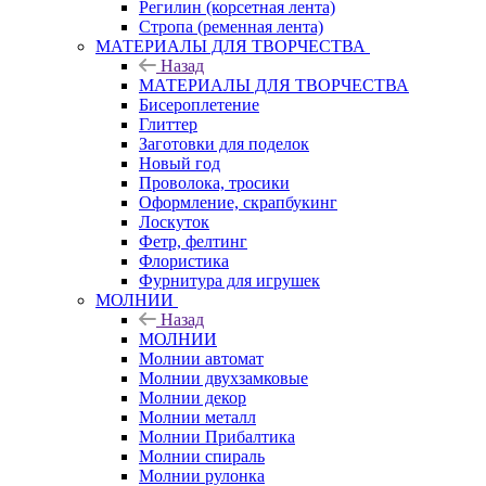
Регилин (корсетная лента)
Стропа (ременная лента)
МАТЕРИАЛЫ ДЛЯ ТВОРЧЕСТВА
Назад
МАТЕРИАЛЫ ДЛЯ ТВОРЧЕСТВА
Бисероплетение
Глиттер
Заготовки для поделок
Новый год
Проволока, тросики
Оформление, скрапбукинг
Лоскуток
Фетр, фелтинг
Флористика
Фурнитура для игрушек
МОЛНИИ
Назад
МОЛНИИ
Молнии автомат
Молнии двухзамковые
Молнии декор
Молнии металл
Молнии Прибалтика
Молнии спираль
Молнии рулонка