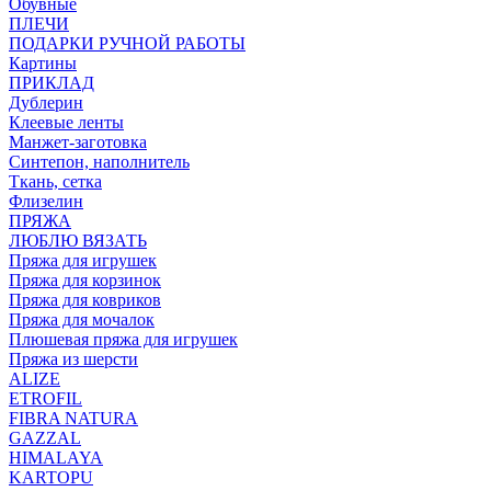
Обувные
ПЛЕЧИ
ПОДАРКИ РУЧНОЙ РАБОТЫ
Картины
ПРИКЛАД
Дублерин
Клеевые ленты
Манжет-заготовка
Синтепон, наполнитель
Ткань, сетка
Флизелин
ПРЯЖА
ЛЮБЛЮ ВЯЗАТЬ
Пряжа для игрушек
Пряжа для корзинок
Пряжа для ковриков
Пряжа для мочалок
Плюшевая пряжа для игрушек
Пряжа из шерсти
ALIZE
ETROFIL
FIBRA NATURA
GAZZAL
HIMALAYA
KARTOPU