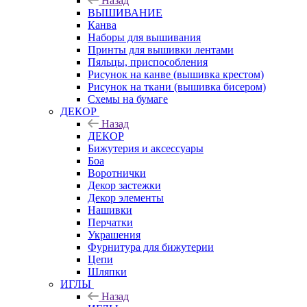
Назад
ВЫШИВАНИЕ
Канва
Наборы для вышивания
Принты для вышивки лентами
Пяльцы, приспособления
Рисунок на канве (вышивка крестом)
Рисунок на ткани (вышивка бисером)
Схемы на бумаге
ДЕКОР
Назад
ДЕКОР
Бижутерия и аксессуары
Боа
Воротнички
Декор застежки
Декор элементы
Нашивки
Перчатки
Украшения
Фурнитура для бижутерии
Цепи
Шляпки
ИГЛЫ
Назад