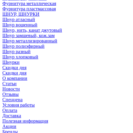
Фурнитура металлическая
Фурнитура пластмассовая
ШНУР, ШНУРКИ
Шнур атласный
Шнур вощенный
Шнур, нить, канат джутовый
Шнур замшевый, кож.зам
Шнур металлизированный
Шнур полиэфирный
Шнур разный
Шнур хлопковый
Шнурки
Скидки дня
Скидки дня
О компании
Статьи
Новости
Отзывы
Спеццена
Условия работы
Оплата
Доставка
Полезная информация
Акции
Бренды