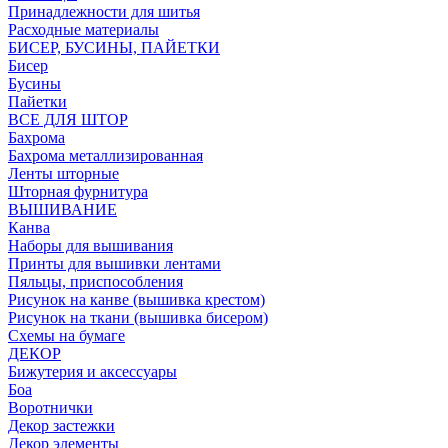
Принадлежности для шитья
Расходные материалы
БИСЕР, БУСИНЫ, ПАЙЕТКИ
Бисер
Бусины
Пайетки
ВСЕ ДЛЯ ШТОР
Бахрома
Бахрома металлизированная
Ленты шторные
Шторная фурнитура
ВЫШИВАНИЕ
Канва
Наборы для вышивания
Принты для вышивки лентами
Пяльцы, приспособления
Рисунок на канве (вышивка крестом)
Рисунок на ткани (вышивка бисером)
Схемы на бумаге
ДЕКОР
Бижутерия и аксессуары
Боа
Воротнички
Декор застежки
Декор элементы