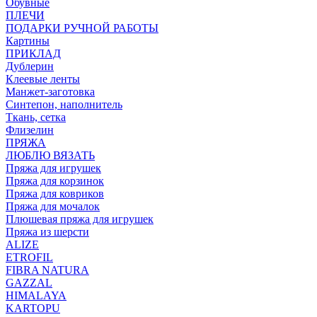
Обувные
ПЛЕЧИ
ПОДАРКИ РУЧНОЙ РАБОТЫ
Картины
ПРИКЛАД
Дублерин
Клеевые ленты
Манжет-заготовка
Синтепон, наполнитель
Ткань, сетка
Флизелин
ПРЯЖА
ЛЮБЛЮ ВЯЗАТЬ
Пряжа для игрушек
Пряжа для корзинок
Пряжа для ковриков
Пряжа для мочалок
Плюшевая пряжа для игрушек
Пряжа из шерсти
ALIZE
ETROFIL
FIBRA NATURA
GAZZAL
HIMALAYA
KARTOPU