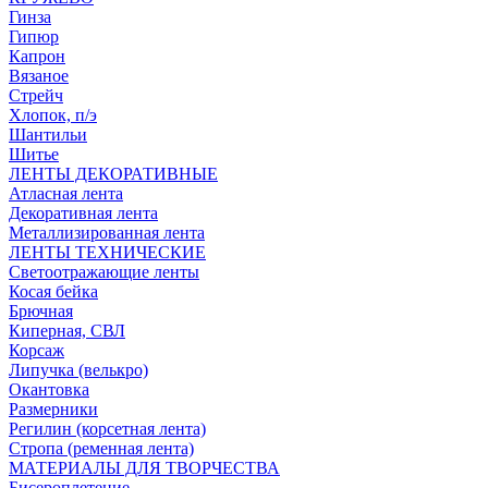
Гинза
Гипюр
Капрон
Вязаное
Стрейч
Хлопок, п/э
Шантильи
Шитье
ЛЕНТЫ ДЕКОРАТИВНЫЕ
Атласная лента
Декоративная лента
Металлизированная лента
ЛЕНТЫ ТЕХНИЧЕСКИЕ
Светоотражающие ленты
Косая бейка
Брючная
Киперная, СВЛ
Корсаж
Липучка (велькро)
Окантовка
Размерники
Регилин (корсетная лента)
Стропа (ременная лента)
МАТЕРИАЛЫ ДЛЯ ТВОРЧЕСТВА
Бисероплетение