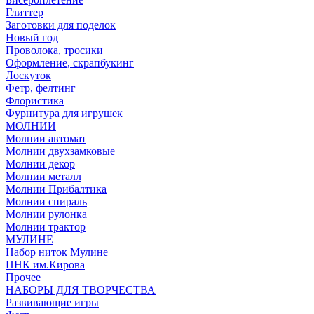
Глиттер
Заготовки для поделок
Новый год
Проволока, тросики
Оформление, скрапбукинг
Лоскуток
Фетр, фелтинг
Флористика
Фурнитура для игрушек
МОЛНИИ
Молнии автомат
Молнии двухзамковые
Молнии декор
Молнии металл
Молнии Прибалтика
Молнии спираль
Молнии рулонка
Молнии трактор
МУЛИНЕ
Набор ниток Мулине
ПНК им.Кирова
Прочее
НАБОРЫ ДЛЯ ТВОРЧЕСТВА
Развивающие игры