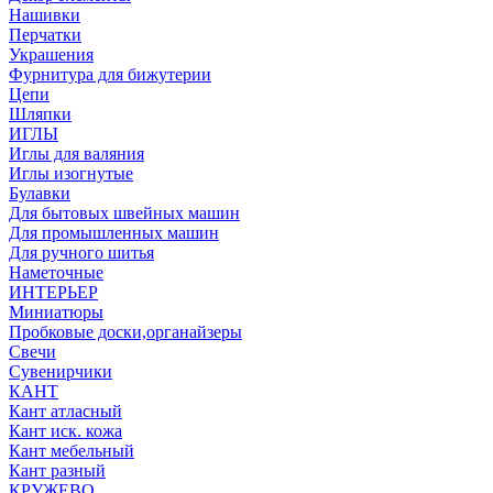
Нашивки
Перчатки
Украшения
Фурнитура для бижутерии
Цепи
Шляпки
ИГЛЫ
Иглы для валяния
Иглы изогнутые
Булавки
Для бытовых швейных машин
Для промышленных машин
Для ручного шитья
Наметочные
ИНТЕРЬЕР
Миниатюры
Пробковые доски,органайзеры
Свечи
Сувенирчики
КАНТ
Кант атласный
Кант иск. кожа
Кант мебельный
Кант разный
КРУЖЕВО