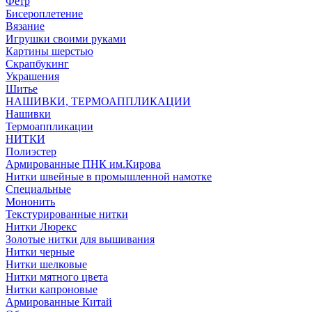
Фетр
Бисероплетение
Вязание
Игрушки своими руками
Картины шерстью
Скрапбукинг
Украшения
Шитье
НАШИВКИ, ТЕРМОАППЛИКАЦИИ
Нашивки
Термоаппликации
НИТКИ
Полиэстер
Армированные ПНК им.Кирова
Нитки швейные в промышленной намотке
Специальные
Мононить
Текстурированные нитки
Нитки Люрекс
Золотые нитки для вышивания
Нитки черные
Нитки шелковые
Нитки мятного цвета
Нитки капроновые
Армированные Китай