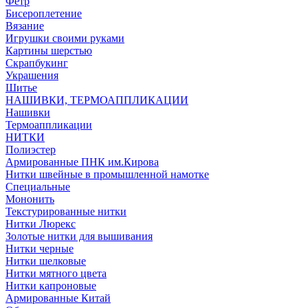
Фетр
Бисероплетение
Вязание
Игрушки своими руками
Картины шерстью
Скрапбукинг
Украшения
Шитье
НАШИВКИ, ТЕРМОАППЛИКАЦИИ
Нашивки
Термоаппликации
НИТКИ
Полиэстер
Армированные ПНК им.Кирова
Нитки швейные в промышленной намотке
Специальные
Мононить
Текстурированные нитки
Нитки Люрекс
Золотые нитки для вышивания
Нитки черные
Нитки шелковые
Нитки мятного цвета
Нитки капроновые
Армированные Китай