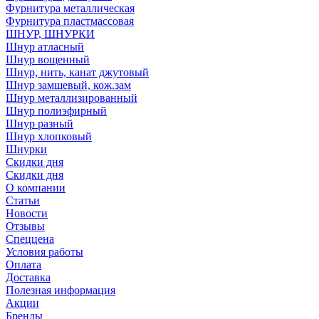
Фурнитура металлическая
Фурнитура пластмассовая
ШНУР, ШНУРКИ
Шнур атласный
Шнур вощенный
Шнур, нить, канат джутовый
Шнур замшевый, кож.зам
Шнур металлизированный
Шнур полиэфирный
Шнур разный
Шнур хлопковый
Шнурки
Скидки дня
Скидки дня
О компании
Статьи
Новости
Отзывы
Спеццена
Условия работы
Оплата
Доставка
Полезная информация
Акции
Бренды