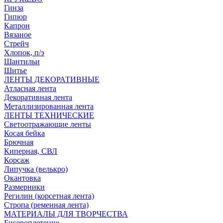
Гинза
Гипюр
Капрон
Вязаное
Стрейч
Хлопок, п/э
Шантильи
Шитье
ЛЕНТЫ ДЕКОРАТИВНЫЕ
Атласная лента
Декоративная лента
Металлизированная лента
ЛЕНТЫ ТЕХНИЧЕСКИЕ
Светоотражающие ленты
Косая бейка
Брючная
Киперная, СВЛ
Корсаж
Липучка (велькро)
Окантовка
Размерники
Регилин (корсетная лента)
Стропа (ременная лента)
МАТЕРИАЛЫ ДЛЯ ТВОРЧЕСТВА
Бисероплетение