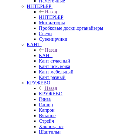
Наметочные
ИНТЕРЬЕР
Назад
ИНТЕРЬЕР
Миниатюры
Пробковые доски,органайзеры
Свечи
Сувенирчики
КАНТ
Назад
КАНТ
Кант атласный
Кант иск. кожа
Кант мебельный
Кант разный
КРУЖЕВО
Назад
КРУЖЕВО
Гинза
Гипюр
Капрон
Вязаное
Стрейч
Хлопок, п/э
Шантильи