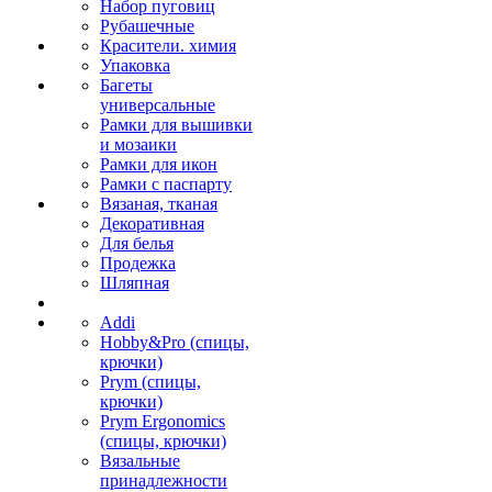
Набор пуговиц
Рубашечные
Красители. химия
Упаковка
Багеты
универсальные
Рамки для вышивки
и мозаики
Рамки для икон
Рамки с паспарту
Вязаная, тканая
Декоративная
Для белья
Продежка
Шляпная
Addi
Hobby&Pro (спицы,
крючки)
Prym (спицы,
крючки)
Prym Ergonomics
(спицы, крючки)
Вязальные
принадлежности