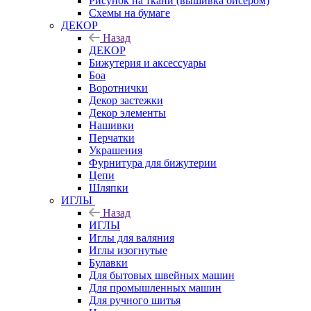
Рисунок на ткани (вышивка бисером)
Схемы на бумаге
ДЕКОР
Назад
ДЕКОР
Бижутерия и аксессуары
Боа
Воротнички
Декор застежки
Декор элементы
Нашивки
Перчатки
Украшения
Фурнитура для бижутерии
Цепи
Шляпки
ИГЛЫ
Назад
ИГЛЫ
Иглы для валяния
Иглы изогнутые
Булавки
Для бытовых швейных машин
Для промышленных машин
Для ручного шитья