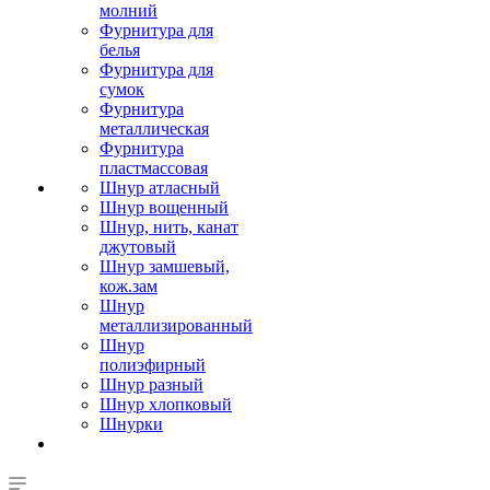
молний
Фурнитура для
белья
Фурнитура для
сумок
Фурнитура
металлическая
Фурнитура
пластмассовая
Шнур атласный
Шнур вощенный
Шнур, нить, канат
джутовый
Шнур замшевый,
кож.зам
Шнур
металлизированный
Шнур
полиэфирный
Шнур разный
Шнур хлопковый
Шнурки