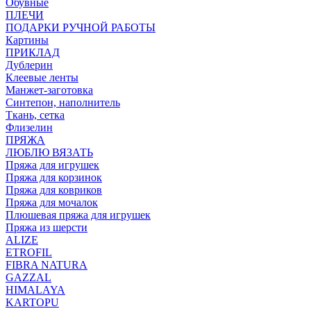
Обувные
ПЛЕЧИ
ПОДАРКИ РУЧНОЙ РАБОТЫ
Картины
ПРИКЛАД
Дублерин
Клеевые ленты
Манжет-заготовка
Синтепон, наполнитель
Ткань, сетка
Флизелин
ПРЯЖА
ЛЮБЛЮ ВЯЗАТЬ
Пряжа для игрушек
Пряжа для корзинок
Пряжа для ковриков
Пряжа для мочалок
Плюшевая пряжа для игрушек
Пряжа из шерсти
ALIZE
ETROFIL
FIBRA NATURA
GAZZAL
HIMALAYA
KARTOPU