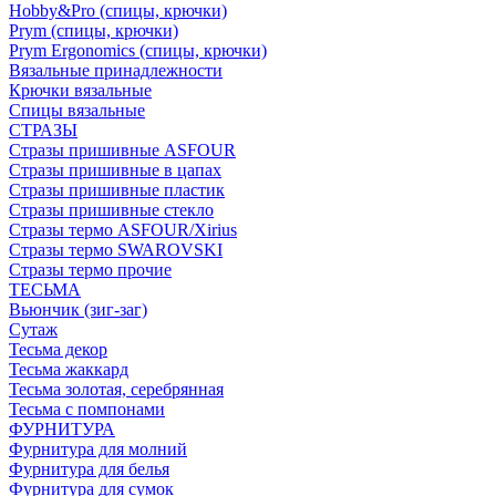
Hobby&Pro (спицы, крючки)
Prym (спицы, крючки)
Prym Ergonomics (спицы, крючки)
Вязальные принадлежности
Крючки вязальные
Спицы вязальные
СТРАЗЫ
Стразы пришивные ASFOUR
Стразы пришивные в цапах
Стразы пришивные пластик
Стразы пришивные стекло
Стразы термо ASFOUR/Xirius
Стразы термо SWAROVSKI
Стразы термо прочие
ТЕСЬМА
Вьюнчик (зиг-заг)
Сутаж
Тесьма декор
Тесьма жаккард
Тесьма золотая, серебрянная
Тесьма с помпонами
ФУРНИТУРА
Фурнитура для молний
Фурнитура для белья
Фурнитура для сумок