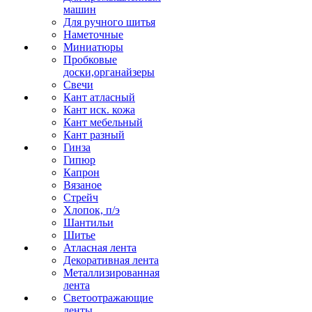
машин
Для ручного шитья
Наметочные
Миниатюры
Пробковые
доски,органайзеры
Свечи
Кант атласный
Кант иск. кожа
Кант мебельный
Кант разный
Гинза
Гипюр
Капрон
Вязаное
Стрейч
Хлопок, п/э
Шантильи
Шитье
Атласная лента
Декоративная лента
Металлизированная
лента
Светоотражающие
ленты