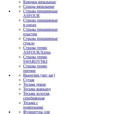
Крючки вязальные
Спицы вязальные
Стразы пришивные
ASFOUR
Стразы пришивные
в цапах
Стразы пришивные
пластик
Стразы пришивные
стекло
Стразы термо
ASFOUR/Xirius
Стразы термо
SWAROVSKI
Стразы термо
прочие
Вьюнчик (зиг-заг)
Сутаж
Тесьма декор
Тесьма жаккард
Тесьма золотая,
серебрянная
Тесьма с
помпонами
Фурнитура для