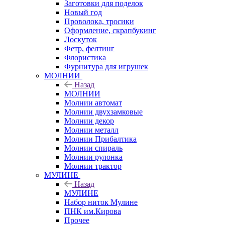
Заготовки для поделок
Новый год
Проволока, тросики
Оформление, скрапбукинг
Лоскуток
Фетр, фелтинг
Флористика
Фурнитура для игрушек
МОЛНИИ
Назад
МОЛНИИ
Молнии автомат
Молнии двухзамковые
Молнии декор
Молнии металл
Молнии Прибалтика
Молнии спираль
Молнии рулонка
Молнии трактор
МУЛИНЕ
Назад
МУЛИНЕ
Набор ниток Мулине
ПНК им.Кирова
Прочее