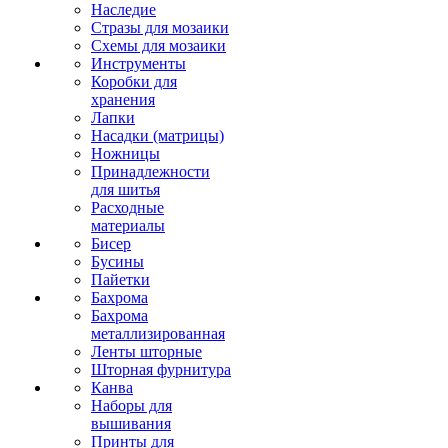
Наследие
Стразы для мозаики
Схемы для мозаики
Инструменты
Коробки для
хранения
Лапки
Насадки (матрицы)
Ножницы
Принадлежности
для шитья
Расходные
материалы
Бисер
Бусины
Пайетки
Бахрома
Бахрома
металлизированная
Ленты шторные
Шторная фурнитура
Канва
Наборы для
вышивания
Принты для