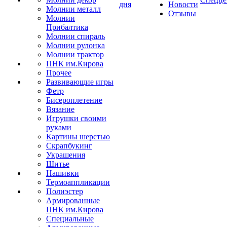
дня
Новости
Молнии металл
Отзывы
Молнии
Прибалтика
Молнии спираль
Молнии рулонка
Молнии трактор
ПНК им.Кирова
Прочее
Развивающие игры
Фетр
Бисероплетение
Вязание
Игрушки своими
руками
Картины шерстью
Скрапбукинг
Украшения
Шитье
Нашивки
Термоаппликации
Полиэстер
Армированные
ПНК им.Кирова
Специальные