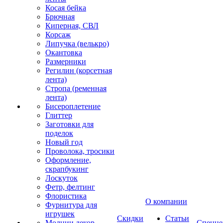
Косая бейка
Брючная
Киперная, СВЛ
Корсаж
Липучка (велькро)
Окантовка
Размерники
Регилин (корсетная
лента)
Стропа (ременная
лента)
Бисероплетение
Глиттер
Заготовки для
поделок
Новый год
Проволока, тросики
Оформление,
скрапбукинг
Лоскуток
Фетр, фелтинг
Флористика
О компании
Фурнитура для
игрушек
Скидки
Статьи
Молнии декор
Спецце