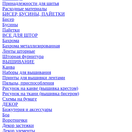
Принадлежности для шитья
Расходные материалы
БИСЕР, БУСИНЫ, ПАЙЕТКИ
Бисер
Бусины
Пайетки
ВСЕ ДЛЯ ШТОР
Бахрома
Бахрома металлизированная
Ленты шторные
Шторная фурнитура
ВЫШИВАНИЕ
Канва
Наборы для вышивания
Принты для вышивки лентами
Пяльцы, приспособления
Рисунок на канве (вышивка крестом)
Рисунок на ткани (вышивка бисером)
Схемы на бумаге
ДЕКОР
Бижутерия и аксессуары
Боа
Воротнички
Декор застежки
Декор элементы