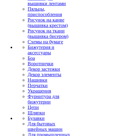
вышивки лентами
Пяльцы,
приспособления
Рисунок на канве
(вышивка крестом)
Рисунок на ткани
(вышивка бисером)
Схемы на бумаге
Бижутерия и
аксессуары
Боа
Воротнички
Декор застежки
Декор элементы
Нашивки
Перчатки
Украшения
Фурнитура для
бижутерии
Цепи
Шляпки
Булавки
Для бытовых
швейных машин
Для промышленных