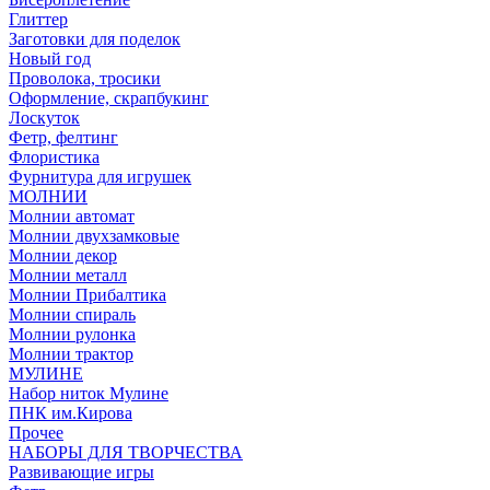
Глиттер
Заготовки для поделок
Новый год
Проволока, тросики
Оформление, скрапбукинг
Лоскуток
Фетр, фелтинг
Флористика
Фурнитура для игрушек
МОЛНИИ
Молнии автомат
Молнии двухзамковые
Молнии декор
Молнии металл
Молнии Прибалтика
Молнии спираль
Молнии рулонка
Молнии трактор
МУЛИНЕ
Набор ниток Мулине
ПНК им.Кирова
Прочее
НАБОРЫ ДЛЯ ТВОРЧЕСТВА
Развивающие игры