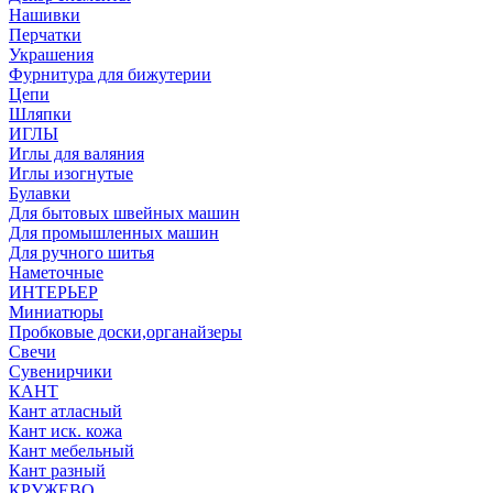
Нашивки
Перчатки
Украшения
Фурнитура для бижутерии
Цепи
Шляпки
ИГЛЫ
Иглы для валяния
Иглы изогнутые
Булавки
Для бытовых швейных машин
Для промышленных машин
Для ручного шитья
Наметочные
ИНТЕРЬЕР
Миниатюры
Пробковые доски,органайзеры
Свечи
Сувенирчики
КАНТ
Кант атласный
Кант иск. кожа
Кант мебельный
Кант разный
КРУЖЕВО