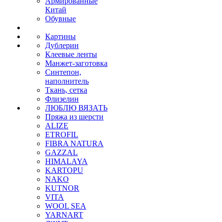
Армированные
Китай
Обувные
Картины
Дублерин
Клеевые ленты
Манжет-заготовка
Синтепон,
наполнитель
Ткань, сетка
Флизелин
ЛЮБЛЮ ВЯЗАТЬ
Пряжа из шерсти
ALIZE
ETROFIL
FIBRA NATURA
GAZZAL
HIMALAYA
KARTOPU
NAKO
KUTNOR
VITA
WOOL SEA
YARNART