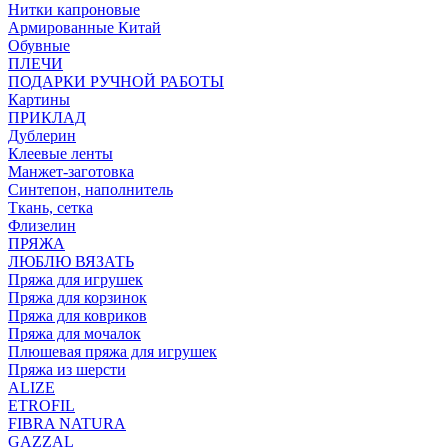
Нитки капроновые
Армированные Китай
Обувные
ПЛЕЧИ
ПОДАРКИ РУЧНОЙ РАБОТЫ
Картины
ПРИКЛАД
Дублерин
Клеевые ленты
Манжет-заготовка
Синтепон, наполнитель
Ткань, сетка
Флизелин
ПРЯЖА
ЛЮБЛЮ ВЯЗАТЬ
Пряжа для игрушек
Пряжа для корзинок
Пряжа для ковриков
Пряжа для мочалок
Плюшевая пряжа для игрушек
Пряжа из шерсти
ALIZE
ETROFIL
FIBRA NATURA
GAZZAL