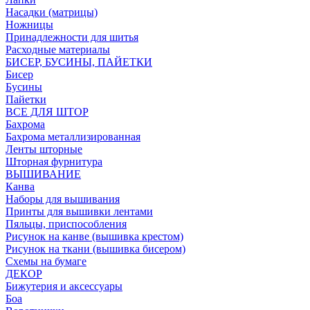
Насадки (матрицы)
Ножницы
Принадлежности для шитья
Расходные материалы
БИСЕР, БУСИНЫ, ПАЙЕТКИ
Бисер
Бусины
Пайетки
ВСЕ ДЛЯ ШТОР
Бахрома
Бахрома металлизированная
Ленты шторные
Шторная фурнитура
ВЫШИВАНИЕ
Канва
Наборы для вышивания
Принты для вышивки лентами
Пяльцы, приспособления
Рисунок на канве (вышивка крестом)
Рисунок на ткани (вышивка бисером)
Схемы на бумаге
ДЕКОР
Бижутерия и аксессуары
Боа