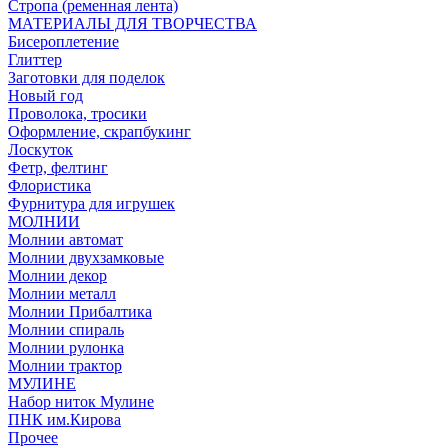
Стропа (ременная лента)
МАТЕРИАЛЫ ДЛЯ ТВОРЧЕСТВА
Бисероплетение
Глиттер
Заготовки для поделок
Новый год
Проволока, тросики
Оформление, скрапбукинг
Лоскуток
Фетр, фелтинг
Флористика
Фурнитура для игрушек
МОЛНИИ
Молнии автомат
Молнии двухзамковые
Молнии декор
Молнии металл
Молнии Прибалтика
Молнии спираль
Молнии рулонка
Молнии трактор
МУЛИНЕ
Набор ниток Мулине
ПНК им.Кирова
Прочее