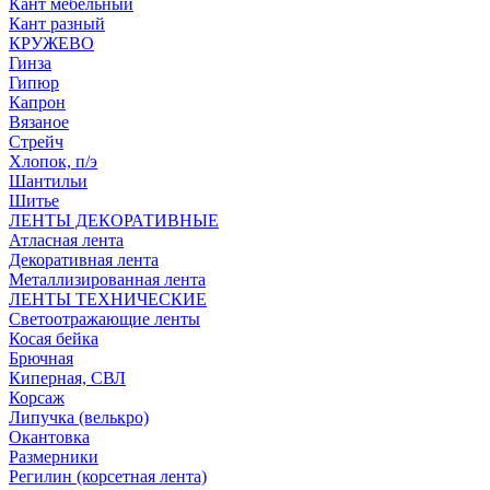
Кант мебельный
Кант разный
КРУЖЕВО
Гинза
Гипюр
Капрон
Вязаное
Стрейч
Хлопок, п/э
Шантильи
Шитье
ЛЕНТЫ ДЕКОРАТИВНЫЕ
Атласная лента
Декоративная лента
Металлизированная лента
ЛЕНТЫ ТЕХНИЧЕСКИЕ
Светоотражающие ленты
Косая бейка
Брючная
Киперная, СВЛ
Корсаж
Липучка (велькро)
Окантовка
Размерники
Регилин (корсетная лента)