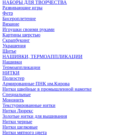
НАБОРЫ ДЛЯ ТВОРЧЕСТВА
Развивающие игры
Фетр
Бисероплетение
Вязание
Игрушки своими руками
Картины шерстью
Скрапбукинг
Украшения
Шитье
НАШИВКИ, ТЕРМОАППЛИКАЦИИ
Нашивки
Термоаппликации
НИТКИ
Полиэстер
Армированные ПНК им.Кирова
Нитки швейные в промышленной намотке
Специальные
Мононить
Текстурированные нитки
Нитки Люрекс
Золотые нитки для вышивания
Нитки черные
Нитки шелковые
Нитки мятного цвета