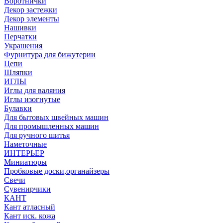
Воротнички
Декор застежки
Декор элементы
Нашивки
Перчатки
Украшения
Фурнитура для бижутерии
Цепи
Шляпки
ИГЛЫ
Иглы для валяния
Иглы изогнутые
Булавки
Для бытовых швейных машин
Для промышленных машин
Для ручного шитья
Наметочные
ИНТЕРЬЕР
Миниатюры
Пробковые доски,органайзеры
Свечи
Сувенирчики
КАНТ
Кант атласный
Кант иск. кожа