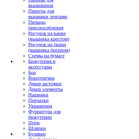
вышивания
Принты для
вышивки лентами
Пяльцы,
приспособления
Рисунок на канве
(вышивка крестом)
Рисунок на ткани
(вышивка бисером)
Схемы на бумаге
Бижутерия и
аксессуары
Боа
Воротнички
Декор застежки
Декор элементы
Нашивки
Перчатки
Украшения
Фурнитура для
бижутерии
Цепи
Шляпки
Булавки