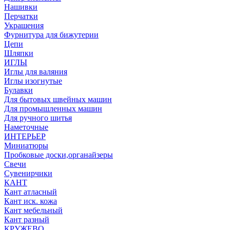
Нашивки
Перчатки
Украшения
Фурнитура для бижутерии
Цепи
Шляпки
ИГЛЫ
Иглы для валяния
Иглы изогнутые
Булавки
Для бытовых швейных машин
Для промышленных машин
Для ручного шитья
Наметочные
ИНТЕРЬЕР
Миниатюры
Пробковые доски,органайзеры
Свечи
Сувенирчики
КАНТ
Кант атласный
Кант иск. кожа
Кант мебельный
Кант разный
КРУЖЕВО