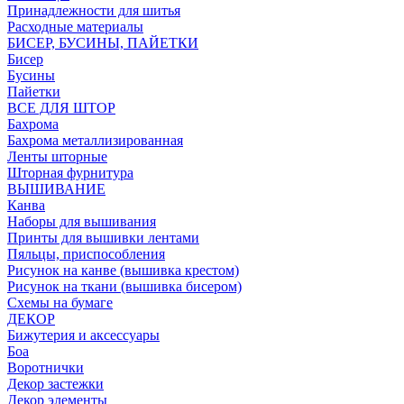
Принадлежности для шитья
Расходные материалы
БИСЕР, БУСИНЫ, ПАЙЕТКИ
Бисер
Бусины
Пайетки
ВСЕ ДЛЯ ШТОР
Бахрома
Бахрома металлизированная
Ленты шторные
Шторная фурнитура
ВЫШИВАНИЕ
Канва
Наборы для вышивания
Принты для вышивки лентами
Пяльцы, приспособления
Рисунок на канве (вышивка крестом)
Рисунок на ткани (вышивка бисером)
Схемы на бумаге
ДЕКОР
Бижутерия и аксессуары
Боа
Воротнички
Декор застежки
Декор элементы