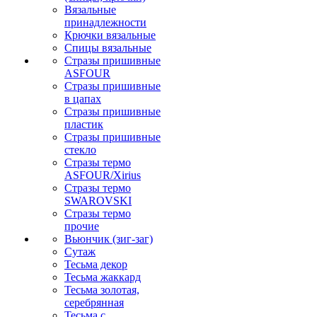
Вязальные
принадлежности
Крючки вязальные
Спицы вязальные
Стразы пришивные
ASFOUR
Стразы пришивные
в цапах
Стразы пришивные
пластик
Стразы пришивные
стекло
Стразы термо
ASFOUR/Xirius
Стразы термо
SWAROVSKI
Стразы термо
прочие
Вьюнчик (зиг-заг)
Сутаж
Тесьма декор
Тесьма жаккард
Тесьма золотая,
серебрянная
Тесьма с