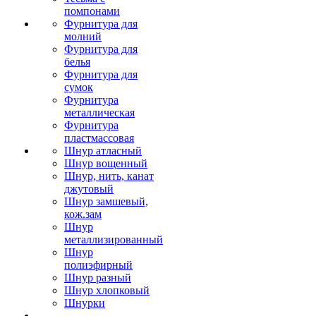
помпонами
Фурнитура для
молний
Фурнитура для
белья
Фурнитура для
сумок
Фурнитура
металлическая
Фурнитура
пластмассовая
Шнур атласный
Шнур вощенный
Шнур, нить, канат
джутовый
Шнур замшевый,
кож.зам
Шнур
металлизированный
Шнур
полиэфирный
Шнур разный
Шнур хлопковый
Шнурки