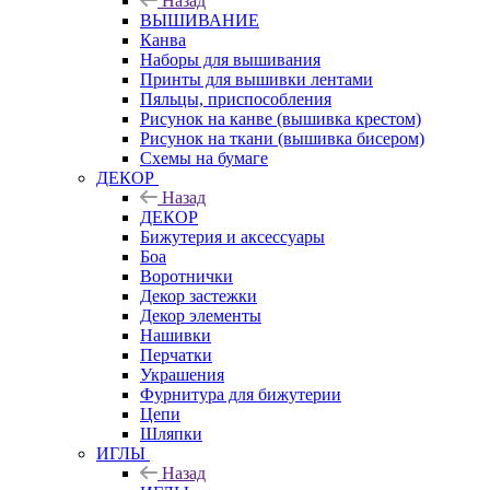
Назад
ВЫШИВАНИЕ
Канва
Наборы для вышивания
Принты для вышивки лентами
Пяльцы, приспособления
Рисунок на канве (вышивка крестом)
Рисунок на ткани (вышивка бисером)
Схемы на бумаге
ДЕКОР
Назад
ДЕКОР
Бижутерия и аксессуары
Боа
Воротнички
Декор застежки
Декор элементы
Нашивки
Перчатки
Украшения
Фурнитура для бижутерии
Цепи
Шляпки
ИГЛЫ
Назад