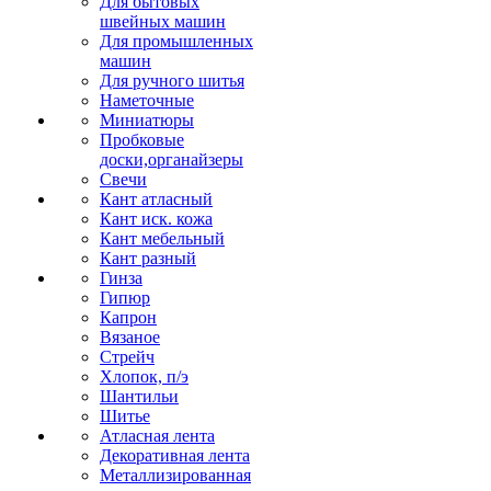
Для бытовых
швейных машин
Для промышленных
машин
Для ручного шитья
Наметочные
Миниатюры
Пробковые
доски,органайзеры
Свечи
Кант атласный
Кант иск. кожа
Кант мебельный
Кант разный
Гинза
Гипюр
Капрон
Вязаное
Стрейч
Хлопок, п/э
Шантильи
Шитье
Атласная лента
Декоративная лента
Металлизированная