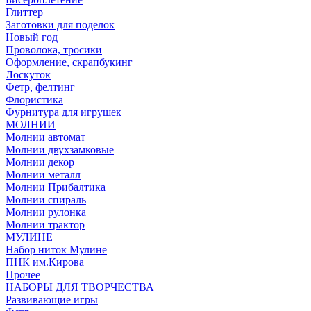
Глиттер
Заготовки для поделок
Новый год
Проволока, тросики
Оформление, скрапбукинг
Лоскуток
Фетр, фелтинг
Флористика
Фурнитура для игрушек
МОЛНИИ
Молнии автомат
Молнии двухзамковые
Молнии декор
Молнии металл
Молнии Прибалтика
Молнии спираль
Молнии рулонка
Молнии трактор
МУЛИНЕ
Набор ниток Мулине
ПНК им.Кирова
Прочее
НАБОРЫ ДЛЯ ТВОРЧЕСТВА
Развивающие игры