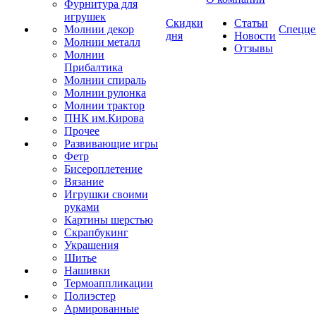
Фурнитура для
игрушек
Скидки
Статьи
Молнии декор
Спецце
дня
Новости
Молнии металл
Отзывы
Молнии
Прибалтика
Молнии спираль
Молнии рулонка
Молнии трактор
ПНК им.Кирова
Прочее
Развивающие игры
Фетр
Бисероплетение
Вязание
Игрушки своими
руками
Картины шерстью
Скрапбукинг
Украшения
Шитье
Нашивки
Термоаппликации
Полиэстер
Армированные