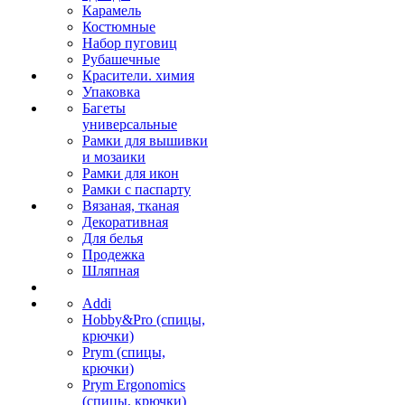
Карамель
Костюмные
Набор пуговиц
Рубашечные
Красители. химия
Упаковка
Багеты
универсальные
Рамки для вышивки
и мозаики
Рамки для икон
Рамки с паспарту
Вязаная, тканая
Декоративная
Для белья
Продежка
Шляпная
Addi
Hobby&Pro (спицы,
крючки)
Prym (спицы,
крючки)
Prym Ergonomics
(спицы, крючки)