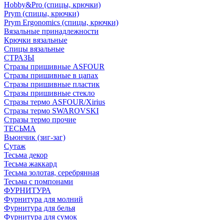
Hobby&Pro (спицы, крючки)
Prym (спицы, крючки)
Prym Ergonomics (спицы, крючки)
Вязальные принадлежности
Крючки вязальные
Спицы вязальные
СТРАЗЫ
Стразы пришивные ASFOUR
Стразы пришивные в цапах
Стразы пришивные пластик
Стразы пришивные стекло
Стразы термо ASFOUR/Xirius
Стразы термо SWAROVSKI
Стразы термо прочие
ТЕСЬМА
Вьюнчик (зиг-заг)
Сутаж
Тесьма декор
Тесьма жаккард
Тесьма золотая, серебрянная
Тесьма с помпонами
ФУРНИТУРА
Фурнитура для молний
Фурнитура для белья
Фурнитура для сумок