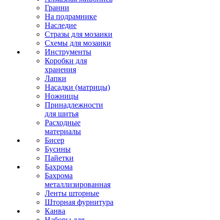
Гранни
На подрамнике
Наследие
Стразы для мозаики
Схемы для мозаики
Инструменты
Коробки для
хранения
Лапки
Насадки (матрицы)
Ножницы
Принадлежности
для шитья
Расходные
материалы
Бисер
Бусины
Пайетки
Бахрома
Бахрома
металлизированная
Ленты шторные
Шторная фурнитура
Канва
Наборы для