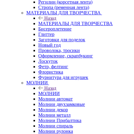
Регилин (корсетная лента)
Стропа (ременная лента)
МАТЕРИАЛЫ ДЛЯ ТВОРЧЕСТВА
Назад
МАТЕРИАЛЫ ДЛЯ ТВОРЧЕСТВА
Бисероплетение
Глиттер
Заготовки для поделок
Новый год
Проволока, тросики
Оформление, скрапбукинг
Лоскуток
Фетр, фелтинг
Флористика
Фурнитура для игрушек
МОЛНИИ
Назад
МОЛНИИ
Молнии автомат
Молнии двухзамковые
Молнии декор
Молнии металл
Молнии Прибалтика
Молнии спираль
Молнии рулонка