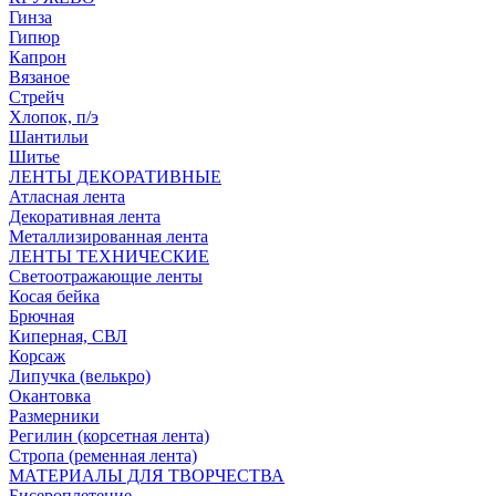
Гинза
Гипюр
Капрон
Вязаное
Стрейч
Хлопок, п/э
Шантильи
Шитье
ЛЕНТЫ ДЕКОРАТИВНЫЕ
Атласная лента
Декоративная лента
Металлизированная лента
ЛЕНТЫ ТЕХНИЧЕСКИЕ
Светоотражающие ленты
Косая бейка
Брючная
Киперная, СВЛ
Корсаж
Липучка (велькро)
Окантовка
Размерники
Регилин (корсетная лента)
Стропа (ременная лента)
МАТЕРИАЛЫ ДЛЯ ТВОРЧЕСТВА
Бисероплетение