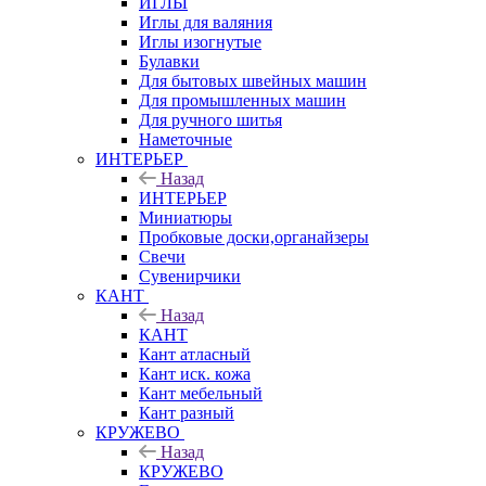
ИГЛЫ
Иглы для валяния
Иглы изогнутые
Булавки
Для бытовых швейных машин
Для промышленных машин
Для ручного шитья
Наметочные
ИНТЕРЬЕР
Назад
ИНТЕРЬЕР
Миниатюры
Пробковые доски,органайзеры
Свечи
Сувенирчики
КАНТ
Назад
КАНТ
Кант атласный
Кант иск. кожа
Кант мебельный
Кант разный
КРУЖЕВО
Назад
КРУЖЕВО