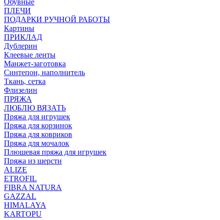
Обувные
ПЛЕЧИ
ПОДАРКИ РУЧНОЙ РАБОТЫ
Картины
ПРИКЛАД
Дублерин
Клеевые ленты
Манжет-заготовка
Синтепон, наполнитель
Ткань, сетка
Флизелин
ПРЯЖА
ЛЮБЛЮ ВЯЗАТЬ
Пряжа для игрушек
Пряжа для корзинок
Пряжа для ковриков
Пряжа для мочалок
Плюшевая пряжа для игрушек
Пряжа из шерсти
ALIZE
ETROFIL
FIBRA NATURA
GAZZAL
HIMALAYA
KARTOPU