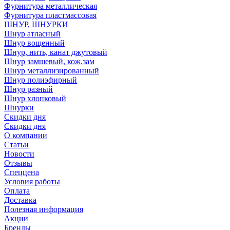
Фурнитура металлическая
Фурнитура пластмассовая
ШНУР, ШНУРКИ
Шнур атласный
Шнур вощенный
Шнур, нить, канат джутовый
Шнур замшевый, кож.зам
Шнур металлизированный
Шнур полиэфирный
Шнур разный
Шнур хлопковый
Шнурки
Скидки дня
Скидки дня
О компании
Статьи
Новости
Отзывы
Спеццена
Условия работы
Оплата
Доставка
Полезная информация
Акции
Бренды