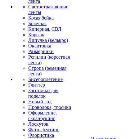
лента
Светоотражающие
ленты
Косая бейка
Брючная
Киперная, СВЛ
Корсаж
Липучка (велькро)
Окантовка
Размерники
Регилин (корсетная
лента)
Стропа (ременная
лента)
Бисероплетение
Глиттер
Заготовки для
поделок
Новый год
Проволока, тросики
Оформление,
скрапбукинг
Лоскуток
Фетр, фелтинг
Флористика
О компании