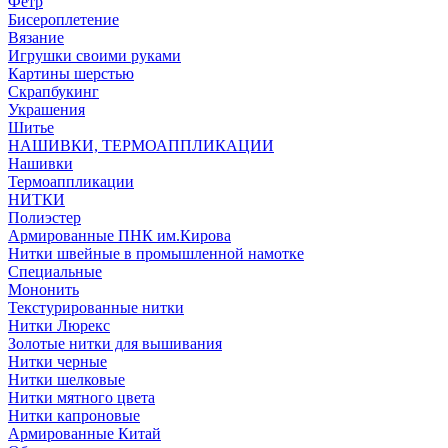
Фетр
Бисероплетение
Вязание
Игрушки своими руками
Картины шерстью
Скрапбукинг
Украшения
Шитье
НАШИВКИ, ТЕРМОАППЛИКАЦИИ
Нашивки
Термоаппликации
НИТКИ
Полиэстер
Армированные ПНК им.Кирова
Нитки швейные в промышленной намотке
Специальные
Мононить
Текстурированные нитки
Нитки Люрекс
Золотые нитки для вышивания
Нитки черные
Нитки шелковые
Нитки мятного цвета
Нитки капроновые
Армированные Китай