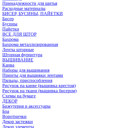
Принадлежности для шитья
Расходные материалы
БИСЕР, БУСИНЫ, ПАЙЕТКИ
Бисер
Бусины
Пайетки
ВСЕ ДЛЯ ШТОР
Бахрома
Бахрома металлизированная
Ленты шторные
Шторная фурнитура
ВЫШИВАНИЕ
Канва
Наборы для вышивания
Принты для вышивки лентами
Пяльцы, приспособления
Рисунок на канве (вышивка крестом)
Рисунок на ткани (вышивка бисером)
Схемы на бумаге
ДЕКОР
Бижутерия и аксессуары
Боа
Воротнички
Декор застежки
Декор элементы