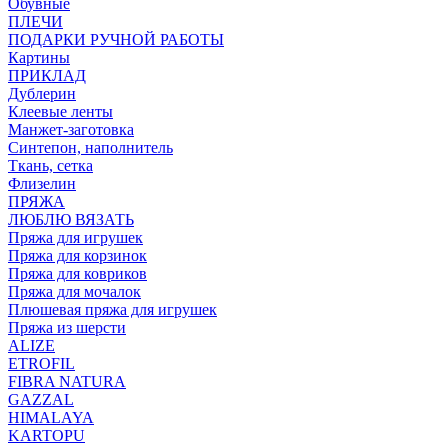
Обувные
ПЛЕЧИ
ПОДАРКИ РУЧНОЙ РАБОТЫ
Картины
ПРИКЛАД
Дублерин
Клеевые ленты
Манжет-заготовка
Синтепон, наполнитель
Ткань, сетка
Флизелин
ПРЯЖА
ЛЮБЛЮ ВЯЗАТЬ
Пряжа для игрушек
Пряжа для корзинок
Пряжа для ковриков
Пряжа для мочалок
Плюшевая пряжа для игрушек
Пряжа из шерсти
ALIZE
ETROFIL
FIBRA NATURA
GAZZAL
HIMALAYA
KARTOPU