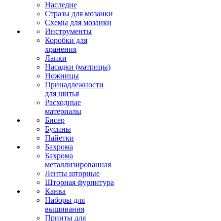
Наследие
Стразы для мозаики
Схемы для мозаики
Инструменты
Коробки для
хранения
Лапки
Насадки (матрицы)
Ножницы
Принадлежности
для шитья
Расходные
материалы
Бисер
Бусины
Пайетки
Бахрома
Бахрома
металлизированная
Ленты шторные
Шторная фурнитура
Канва
Наборы для
вышивания
Принты для