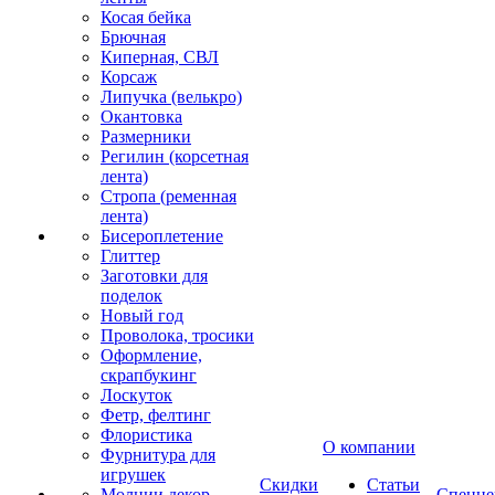
Косая бейка
Брючная
Киперная, СВЛ
Корсаж
Липучка (велькро)
Окантовка
Размерники
Регилин (корсетная
лента)
Стропа (ременная
лента)
Бисероплетение
Глиттер
Заготовки для
поделок
Новый год
Проволока, тросики
Оформление,
скрапбукинг
Лоскуток
Фетр, фелтинг
Флористика
О компании
Фурнитура для
игрушек
Скидки
Статьи
Молнии декор
Спецце