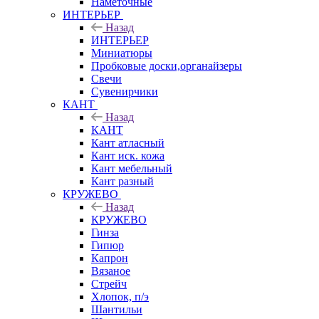
Наметочные
ИНТЕРЬЕР
Назад
ИНТЕРЬЕР
Миниатюры
Пробковые доски,органайзеры
Свечи
Сувенирчики
КАНТ
Назад
КАНТ
Кант атласный
Кант иск. кожа
Кант мебельный
Кант разный
КРУЖЕВО
Назад
КРУЖЕВО
Гинза
Гипюр
Капрон
Вязаное
Стрейч
Хлопок, п/э
Шантильи