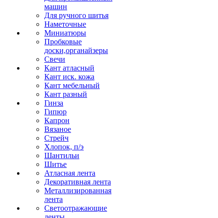
машин
Для ручного шитья
Наметочные
Миниатюры
Пробковые
доски,органайзеры
Свечи
Кант атласный
Кант иск. кожа
Кант мебельный
Кант разный
Гинза
Гипюр
Капрон
Вязаное
Стрейч
Хлопок, п/э
Шантильи
Шитье
Атласная лента
Декоративная лента
Металлизированная
лента
Светоотражающие
ленты