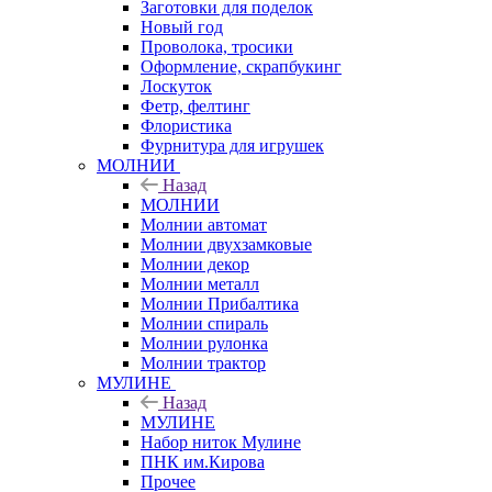
Заготовки для поделок
Новый год
Проволока, тросики
Оформление, скрапбукинг
Лоскуток
Фетр, фелтинг
Флористика
Фурнитура для игрушек
МОЛНИИ
Назад
МОЛНИИ
Молнии автомат
Молнии двухзамковые
Молнии декор
Молнии металл
Молнии Прибалтика
Молнии спираль
Молнии рулонка
Молнии трактор
МУЛИНЕ
Назад
МУЛИНЕ
Набор ниток Мулине
ПНК им.Кирова
Прочее