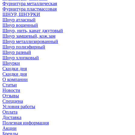
Фурнитура металлическая
Фурнитура пластмассовая
ШНУР, ШНУРКИ
Шнур атласный
Шнур вощенный
Шнур, нить, канат джутовый
Шнур замшевый, кож.зам
Шнур металлизированный
Шнур полиэфирный
Шнур разный
Шнур хлопковый
Шнурки
Скидки дня
Скидки дня
О компании
Статьи
Новости
Отзывы
Спеццена
Условия работы
Оплата
Доставка
Полезная информация
Акции
Бренды