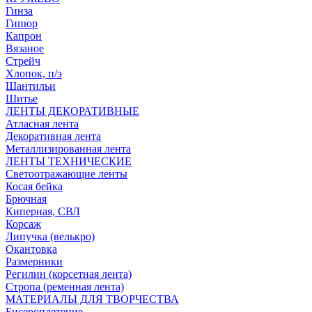
Гинза
Гипюр
Капрон
Вязаное
Стрейч
Хлопок, п/э
Шантильи
Шитье
ЛЕНТЫ ДЕКОРАТИВНЫЕ
Атласная лента
Декоративная лента
Металлизированная лента
ЛЕНТЫ ТЕХНИЧЕСКИЕ
Светоотражающие ленты
Косая бейка
Брючная
Киперная, СВЛ
Корсаж
Липучка (велькро)
Окантовка
Размерники
Регилин (корсетная лента)
Стропа (ременная лента)
МАТЕРИАЛЫ ДЛЯ ТВОРЧЕСТВА
Бисероплетение