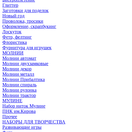
Глиттер
Заготовки для поделок
Новый год
Проволока, тросики
Оформление, скрапбукинг
Лоскуток
Фетр, фелтинг
Флористика
Фурнитура для игрушек
МОЛНИИ
Молнии автомат
Молнии двухзамковые
Молнии декор
Молнии металл
Молнии Прибалтика
Молнии спираль
Молнии рулонка
Молнии трактор
МУЛИНЕ
Набор ниток Мулине
ПНК им.Кирова
Прочее
НАБОРЫ ДЛЯ ТВОРЧЕСТВА
Развивающие игры