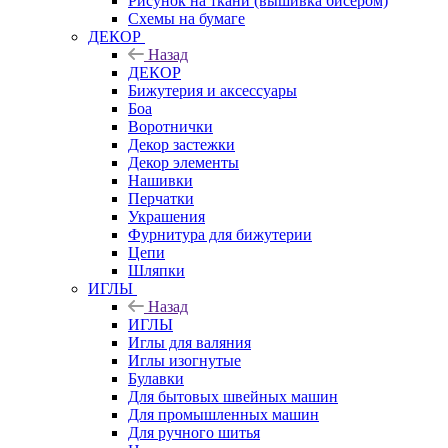
Рисунок на ткани (вышивка бисером)
Схемы на бумаге
ДЕКОР
Назад
ДЕКОР
Бижутерия и аксессуары
Боа
Воротнички
Декор застежки
Декор элементы
Нашивки
Перчатки
Украшения
Фурнитура для бижутерии
Цепи
Шляпки
ИГЛЫ
Назад
ИГЛЫ
Иглы для валяния
Иглы изогнутые
Булавки
Для бытовых швейных машин
Для промышленных машин
Для ручного шитья