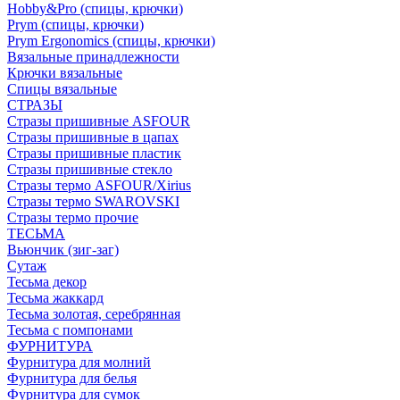
Hobby&Pro (спицы, крючки)
Prym (спицы, крючки)
Prym Ergonomics (спицы, крючки)
Вязальные принадлежности
Крючки вязальные
Спицы вязальные
СТРАЗЫ
Стразы пришивные ASFOUR
Стразы пришивные в цапах
Стразы пришивные пластик
Стразы пришивные стекло
Стразы термо ASFOUR/Xirius
Стразы термо SWAROVSKI
Стразы термо прочие
ТЕСЬМА
Вьюнчик (зиг-заг)
Сутаж
Тесьма декор
Тесьма жаккард
Тесьма золотая, серебрянная
Тесьма с помпонами
ФУРНИТУРА
Фурнитура для молний
Фурнитура для белья
Фурнитура для сумок