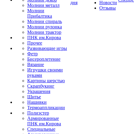
дня
Новости
Молнии металл
Отзывы
Молнии
Прибалтика
Молнии спираль
Молнии рулонка
Молнии трактор
ПНК им.Кирова
Прочее
Развивающие игры
Фетр
Бисероплетение
Вязание
Игрушки своими
руками
Картины шерстью
Скрапбукинг
Украшения
Шитье
Нашивки
Термоаппликации
Полиэстер
Армированные
ПНК им.Кирова
Специальные