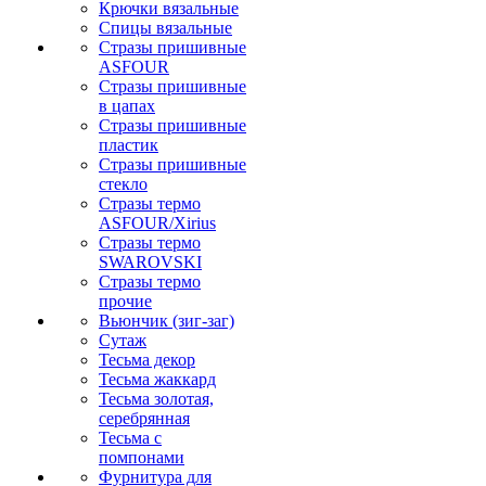
Крючки вязальные
Спицы вязальные
Стразы пришивные
ASFOUR
Стразы пришивные
в цапах
Стразы пришивные
пластик
Стразы пришивные
стекло
Стразы термо
ASFOUR/Xirius
Стразы термо
SWAROVSKI
Стразы термо
прочие
Вьюнчик (зиг-заг)
Сутаж
Тесьма декор
Тесьма жаккард
Тесьма золотая,
серебрянная
Тесьма с
помпонами
Фурнитура для