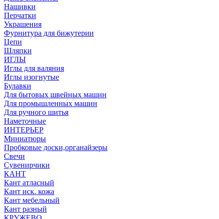
Нашивки
Перчатки
Украшения
Фурнитура для бижутерии
Цепи
Шляпки
ИГЛЫ
Иглы для валяния
Иглы изогнутые
Булавки
Для бытовых швейных машин
Для промышленных машин
Для ручного шитья
Наметочные
ИНТЕРЬЕР
Миниатюры
Пробковые доски,органайзеры
Свечи
Сувенирчики
КАНТ
Кант атласный
Кант иск. кожа
Кант мебельный
Кант разный
КРУЖЕВО