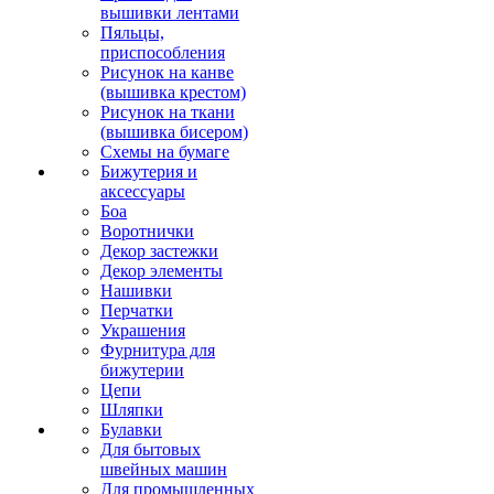
вышивки лентами
Пяльцы,
приспособления
Рисунок на канве
(вышивка крестом)
Рисунок на ткани
(вышивка бисером)
Схемы на бумаге
Бижутерия и
аксессуары
Боа
Воротнички
Декор застежки
Декор элементы
Нашивки
Перчатки
Украшения
Фурнитура для
бижутерии
Цепи
Шляпки
Булавки
Для бытовых
швейных машин
Для промышленных