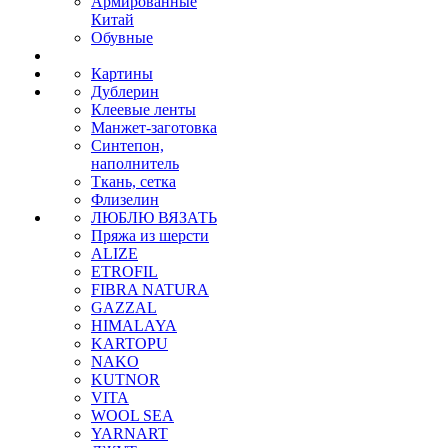
Армированные
Китай
Обувные
Картины
Дублерин
Клеевые ленты
Манжет-заготовка
Синтепон,
наполнитель
Ткань, сетка
Флизелин
ЛЮБЛЮ ВЯЗАТЬ
Пряжа из шерсти
ALIZE
ETROFIL
FIBRA NATURA
GAZZAL
HIMALAYA
KARTOPU
NAKO
KUTNOR
VITA
WOOL SEA
YARNART