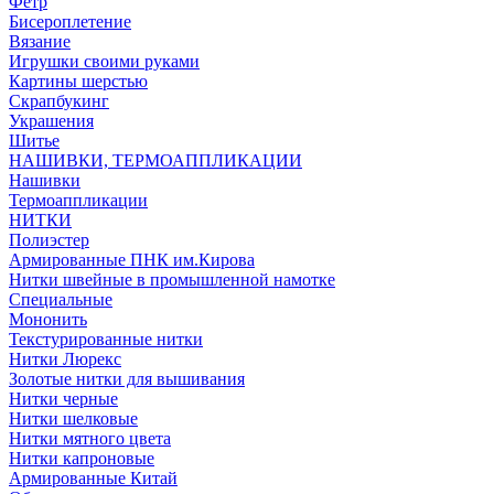
Фетр
Бисероплетение
Вязание
Игрушки своими руками
Картины шерстью
Скрапбукинг
Украшения
Шитье
НАШИВКИ, ТЕРМОАППЛИКАЦИИ
Нашивки
Термоаппликации
НИТКИ
Полиэстер
Армированные ПНК им.Кирова
Нитки швейные в промышленной намотке
Специальные
Мононить
Текстурированные нитки
Нитки Люрекс
Золотые нитки для вышивания
Нитки черные
Нитки шелковые
Нитки мятного цвета
Нитки капроновые
Армированные Китай