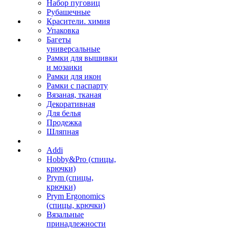
Набор пуговиц
Рубашечные
Красители. химия
Упаковка
Багеты
универсальные
Рамки для вышивки
и мозаики
Рамки для икон
Рамки с паспарту
Вязаная, тканая
Декоративная
Для белья
Продежка
Шляпная
Addi
Hobby&Pro (спицы,
крючки)
Prym (спицы,
крючки)
Prym Ergonomics
(спицы, крючки)
Вязальные
принадлежности