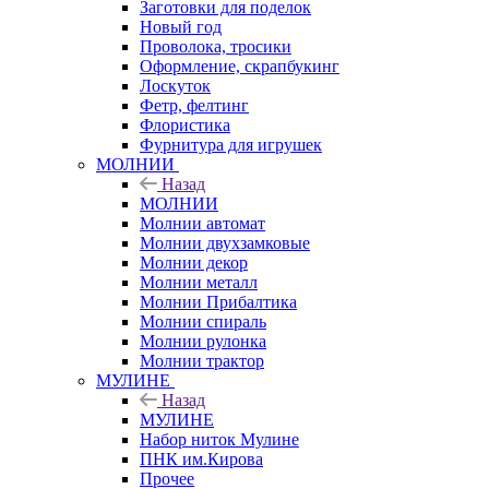
Заготовки для поделок
Новый год
Проволока, тросики
Оформление, скрапбукинг
Лоскуток
Фетр, фелтинг
Флористика
Фурнитура для игрушек
МОЛНИИ
Назад
МОЛНИИ
Молнии автомат
Молнии двухзамковые
Молнии декор
Молнии металл
Молнии Прибалтика
Молнии спираль
Молнии рулонка
Молнии трактор
МУЛИНЕ
Назад
МУЛИНЕ
Набор ниток Мулине
ПНК им.Кирова
Прочее