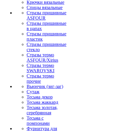
Крючки вязальные
Спицы вязальные
Стразы пришивные
ASFOUR
Стразы пришивные
в цапах
Стразы пришивные
пластик
Стразы пришивные
стекло
Стразы термо
ASFOUR/Xirius
Стразы термо
SWAROVSKI
Стразы термо
прочие
Вьюнчик (зиг-заг)
Сутаж
Тесьма декор
Тесьма жаккард
Тесьма золотая,
серебрянная
Тесьма с
помпонами
Фурнитура для