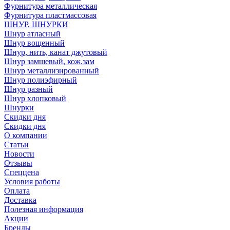
Фурнитура металлическая
Фурнитура пластмассовая
ШНУР, ШНУРКИ
Шнур атласный
Шнур вощенный
Шнур, нить, канат джутовый
Шнур замшевый, кож.зам
Шнур металлизированный
Шнур полиэфирный
Шнур разный
Шнур хлопковый
Шнурки
Скидки дня
Скидки дня
О компании
Статьи
Новости
Отзывы
Спеццена
Условия работы
Оплата
Доставка
Полезная информация
Акции
Бренды