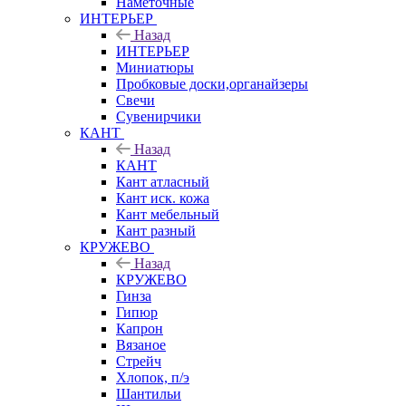
Наметочные
ИНТЕРЬЕР
Назад
ИНТЕРЬЕР
Миниатюры
Пробковые доски,органайзеры
Свечи
Сувенирчики
КАНТ
Назад
КАНТ
Кант атласный
Кант иск. кожа
Кант мебельный
Кант разный
КРУЖЕВО
Назад
КРУЖЕВО
Гинза
Гипюр
Капрон
Вязаное
Стрейч
Хлопок, п/э
Шантильи