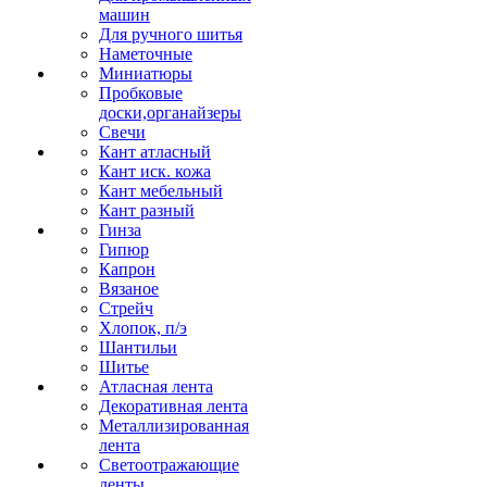
машин
Для ручного шитья
Наметочные
Миниатюры
Пробковые
доски,органайзеры
Свечи
Кант атласный
Кант иск. кожа
Кант мебельный
Кант разный
Гинза
Гипюр
Капрон
Вязаное
Стрейч
Хлопок, п/э
Шантильи
Шитье
Атласная лента
Декоративная лента
Металлизированная
лента
Светоотражающие
ленты