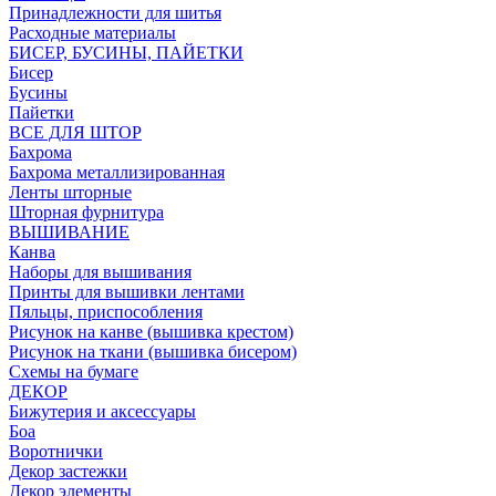
Принадлежности для шитья
Расходные материалы
БИСЕР, БУСИНЫ, ПАЙЕТКИ
Бисер
Бусины
Пайетки
ВСЕ ДЛЯ ШТОР
Бахрома
Бахрома металлизированная
Ленты шторные
Шторная фурнитура
ВЫШИВАНИЕ
Канва
Наборы для вышивания
Принты для вышивки лентами
Пяльцы, приспособления
Рисунок на канве (вышивка крестом)
Рисунок на ткани (вышивка бисером)
Схемы на бумаге
ДЕКОР
Бижутерия и аксессуары
Боа
Воротнички
Декор застежки
Декор элементы