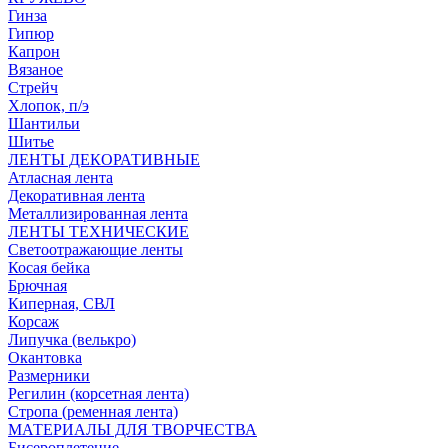
Гинза
Гипюр
Капрон
Вязаное
Стрейч
Хлопок, п/э
Шантильи
Шитье
ЛЕНТЫ ДЕКОРАТИВНЫЕ
Атласная лента
Декоративная лента
Металлизированная лента
ЛЕНТЫ ТЕХНИЧЕСКИЕ
Светоотражающие ленты
Косая бейка
Брючная
Киперная, СВЛ
Корсаж
Липучка (велькро)
Окантовка
Размерники
Регилин (корсетная лента)
Стропа (ременная лента)
МАТЕРИАЛЫ ДЛЯ ТВОРЧЕСТВА
Бисероплетение