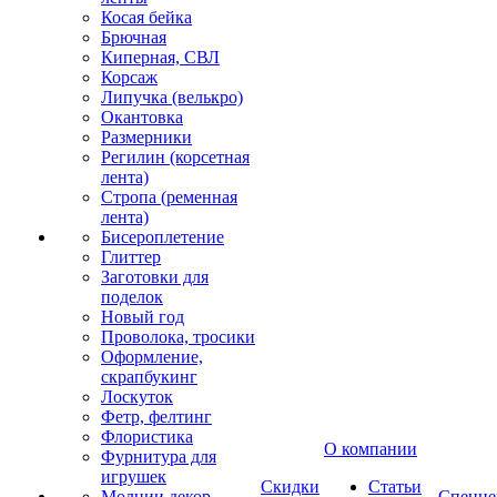
Косая бейка
Брючная
Киперная, СВЛ
Корсаж
Липучка (велькро)
Окантовка
Размерники
Регилин (корсетная
лента)
Стропа (ременная
лента)
Бисероплетение
Глиттер
Заготовки для
поделок
Новый год
Проволока, тросики
Оформление,
скрапбукинг
Лоскуток
Фетр, фелтинг
Флористика
О компании
Фурнитура для
игрушек
Скидки
Статьи
Молнии декор
Спецце