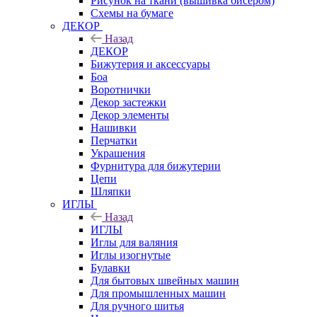
Рисунок на ткани (вышивка бисером)
Схемы на бумаге
ДЕКОР
Назад
ДЕКОР
Бижутерия и аксессуары
Боа
Воротнички
Декор застежки
Декор элементы
Нашивки
Перчатки
Украшения
Фурнитура для бижутерии
Цепи
Шляпки
ИГЛЫ
Назад
ИГЛЫ
Иглы для валяния
Иглы изогнутые
Булавки
Для бытовых швейных машин
Для промышленных машин
Для ручного шитья