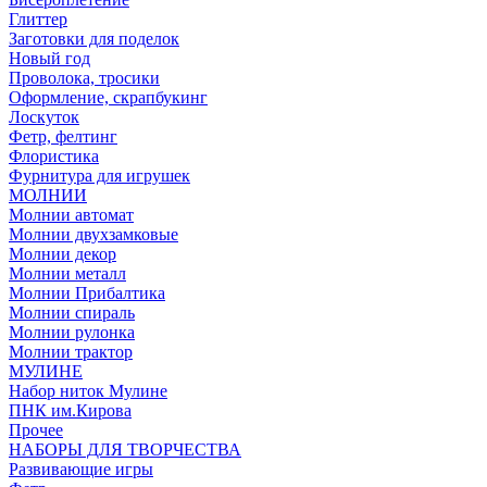
Глиттер
Заготовки для поделок
Новый год
Проволока, тросики
Оформление, скрапбукинг
Лоскуток
Фетр, фелтинг
Флористика
Фурнитура для игрушек
МОЛНИИ
Молнии автомат
Молнии двухзамковые
Молнии декор
Молнии металл
Молнии Прибалтика
Молнии спираль
Молнии рулонка
Молнии трактор
МУЛИНЕ
Набор ниток Мулине
ПНК им.Кирова
Прочее
НАБОРЫ ДЛЯ ТВОРЧЕСТВА
Развивающие игры