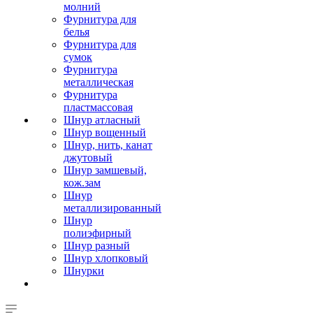
молний
Фурнитура для
белья
Фурнитура для
сумок
Фурнитура
металлическая
Фурнитура
пластмассовая
Шнур атласный
Шнур вощенный
Шнур, нить, канат
джутовый
Шнур замшевый,
кож.зам
Шнур
металлизированный
Шнур
полиэфирный
Шнур разный
Шнур хлопковый
Шнурки