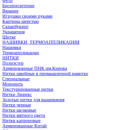
Фетр
Бисероплетение
Вязание
Игрушки своими руками
Картины шерстью
Скрапбукинг
Украшения
Шитье
НАШИВКИ, ТЕРМОАППЛИКАЦИИ
Нашивки
Термоаппликации
НИТКИ
Полиэстер
Армированные ПНК им.Кирова
Нитки швейные в промышленной намотке
Специальные
Мононить
Текстурированные нитки
Нитки Люрекс
Золотые нитки для вышивания
Нитки черные
Нитки шелковые
Нитки мятного цвета
Нитки капроновые
Армированные Китай