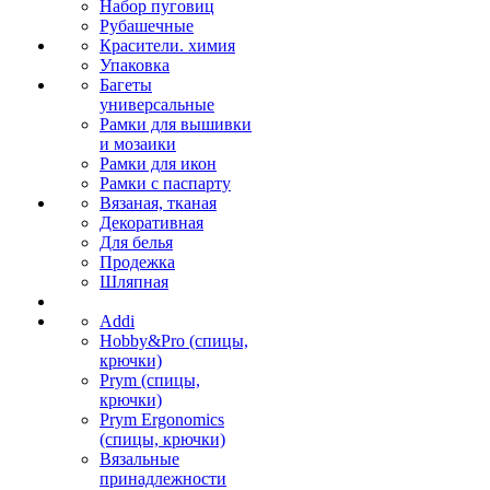
Набор пуговиц
Рубашечные
Красители. химия
Упаковка
Багеты
универсальные
Рамки для вышивки
и мозаики
Рамки для икон
Рамки с паспарту
Вязаная, тканая
Декоративная
Для белья
Продежка
Шляпная
Addi
Hobby&Pro (спицы,
крючки)
Prym (спицы,
крючки)
Prym Ergonomics
(спицы, крючки)
Вязальные
принадлежности