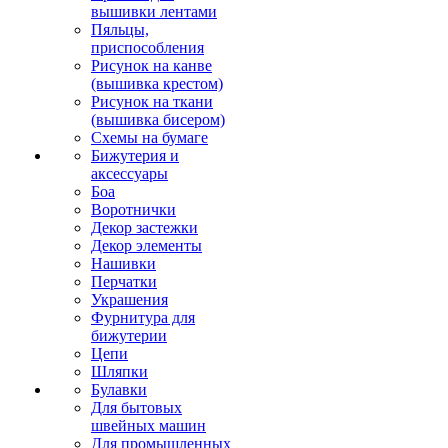
вышивки лентами
Пяльцы,
приспособления
Рисунок на канве
(вышивка крестом)
Рисунок на ткани
(вышивка бисером)
Схемы на бумаге
Бижутерия и
аксессуары
Боа
Воротнички
Декор застежки
Декор элементы
Нашивки
Перчатки
Украшения
Фурнитура для
бижутерии
Цепи
Шляпки
Булавки
Для бытовых
швейных машин
Для промышленных