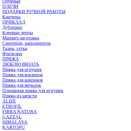
Обувные
ПЛЕЧИ
ПОДАРКИ РУЧНОЙ РАБОТЫ
Картины
ПРИКЛАД
Дублерин
Клеевые ленты
Манжет-заготовка
Синтепон, наполнитель
Ткань, сетка
Флизелин
ПРЯЖА
ЛЮБЛЮ ВЯЗАТЬ
Пряжа для игрушек
Пряжа для корзинок
Пряжа для ковриков
Пряжа для мочалок
Плюшевая пряжа для игрушек
Пряжа из шерсти
ALIZE
ETROFIL
FIBRA NATURA
GAZZAL
HIMALAYA
KARTOPU