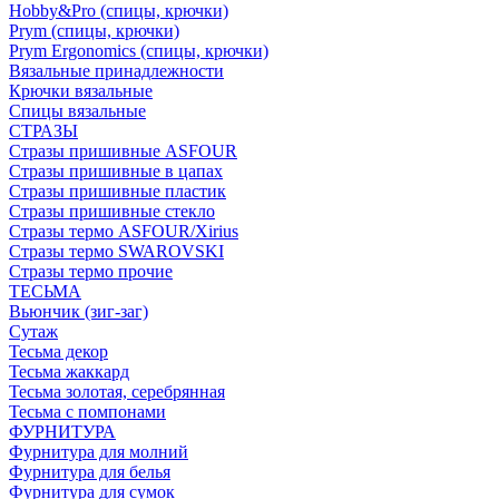
Hobby&Pro (спицы, крючки)
Prym (спицы, крючки)
Prym Ergonomics (спицы, крючки)
Вязальные принадлежности
Крючки вязальные
Спицы вязальные
СТРАЗЫ
Стразы пришивные ASFOUR
Стразы пришивные в цапах
Стразы пришивные пластик
Стразы пришивные стекло
Стразы термо ASFOUR/Xirius
Стразы термо SWAROVSKI
Стразы термо прочие
ТЕСЬМА
Вьюнчик (зиг-заг)
Сутаж
Тесьма декор
Тесьма жаккард
Тесьма золотая, серебрянная
Тесьма с помпонами
ФУРНИТУРА
Фурнитура для молний
Фурнитура для белья
Фурнитура для сумок