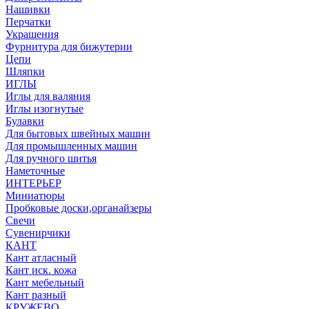
Нашивки
Перчатки
Украшения
Фурнитура для бижутерии
Цепи
Шляпки
ИГЛЫ
Иглы для валяния
Иглы изогнутые
Булавки
Для бытовых швейных машин
Для промышленных машин
Для ручного шитья
Наметочные
ИНТЕРЬЕР
Миниатюры
Пробковые доски,органайзеры
Свечи
Сувенирчики
КАНТ
Кант атласный
Кант иск. кожа
Кант мебельный
Кант разный
КРУЖЕВО