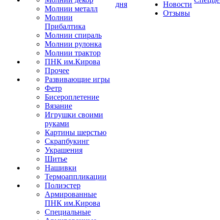
дня
Новости
Молнии металл
Отзывы
Молнии
Прибалтика
Молнии спираль
Молнии рулонка
Молнии трактор
ПНК им.Кирова
Прочее
Развивающие игры
Фетр
Бисероплетение
Вязание
Игрушки своими
руками
Картины шерстью
Скрапбукинг
Украшения
Шитье
Нашивки
Термоаппликации
Полиэстер
Армированные
ПНК им.Кирова
Специальные