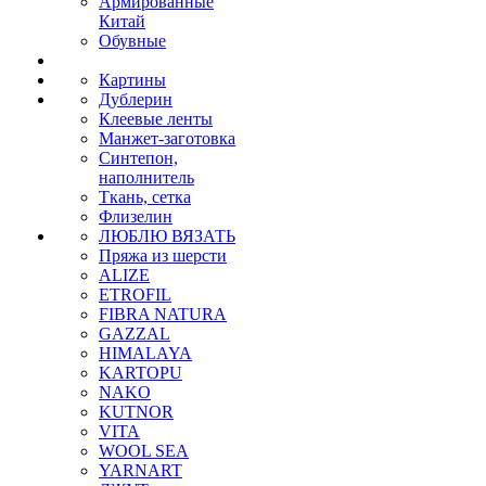
Армированные
Китай
Обувные
Картины
Дублерин
Клеевые ленты
Манжет-заготовка
Синтепон,
наполнитель
Ткань, сетка
Флизелин
ЛЮБЛЮ ВЯЗАТЬ
Пряжа из шерсти
ALIZE
ETROFIL
FIBRA NATURA
GAZZAL
HIMALAYA
KARTOPU
NAKO
KUTNOR
VITA
WOOL SEA
YARNART