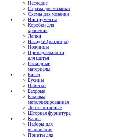
Наследие
Стразы для мозаики
Схемы для мозаики
Инструменты
Коробки для
хранения
Лапки
Насадки (матрицы)
Ножницы
Принадлежности
для шитья
Расходные
материалы
Бисер
Бусины
Пайетки
Бахрома
Бахрома
металлизированная
Ленты шторные
Шторная фурнитура
Канва
Наборы для
вышивания
Принты для