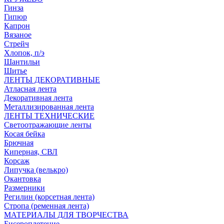
Гинза
Гипюр
Капрон
Вязаное
Стрейч
Хлопок, п/э
Шантильи
Шитье
ЛЕНТЫ ДЕКОРАТИВНЫЕ
Атласная лента
Декоративная лента
Металлизированная лента
ЛЕНТЫ ТЕХНИЧЕСКИЕ
Светоотражающие ленты
Косая бейка
Брючная
Киперная, СВЛ
Корсаж
Липучка (велькро)
Окантовка
Размерники
Регилин (корсетная лента)
Стропа (ременная лента)
МАТЕРИАЛЫ ДЛЯ ТВОРЧЕСТВА
Бисероплетение