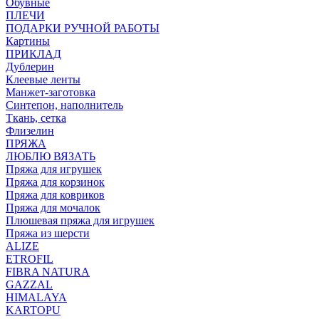
Обувные
ПЛЕЧИ
ПОДАРКИ РУЧНОЙ РАБОТЫ
Картины
ПРИКЛАД
Дублерин
Клеевые ленты
Манжет-заготовка
Синтепон, наполнитель
Ткань, сетка
Флизелин
ПРЯЖА
ЛЮБЛЮ ВЯЗАТЬ
Пряжа для игрушек
Пряжа для корзинок
Пряжа для ковриков
Пряжа для мочалок
Плюшевая пряжа для игрушек
Пряжа из шерсти
ALIZE
ETROFIL
FIBRA NATURA
GAZZAL
HIMALAYA
KARTOPU