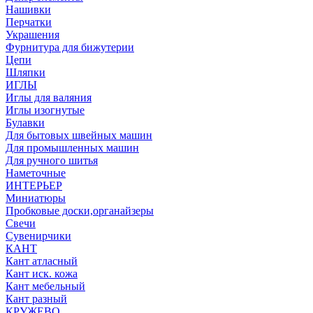
Нашивки
Перчатки
Украшения
Фурнитура для бижутерии
Цепи
Шляпки
ИГЛЫ
Иглы для валяния
Иглы изогнутые
Булавки
Для бытовых швейных машин
Для промышленных машин
Для ручного шитья
Наметочные
ИНТЕРЬЕР
Миниатюры
Пробковые доски,органайзеры
Свечи
Сувенирчики
КАНТ
Кант атласный
Кант иск. кожа
Кант мебельный
Кант разный
КРУЖЕВО