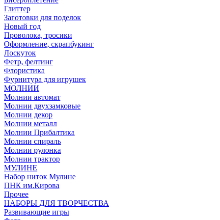
Глиттер
Заготовки для поделок
Новый год
Проволока, тросики
Оформление, скрапбукинг
Лоскуток
Фетр, фелтинг
Флористика
Фурнитура для игрушек
МОЛНИИ
Молнии автомат
Молнии двухзамковые
Молнии декор
Молнии металл
Молнии Прибалтика
Молнии спираль
Молнии рулонка
Молнии трактор
МУЛИНЕ
Набор ниток Мулине
ПНК им.Кирова
Прочее
НАБОРЫ ДЛЯ ТВОРЧЕСТВА
Развивающие игры