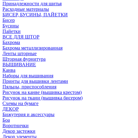
Принадлежности для шитья
Расходные материалы
БИСЕР, БУСИНЫ, ПАЙЕТКИ
Бисер
Бусины
Пайетки
ВСЕ ДЛЯ ШТОР
Бахрома
Бахрома металлизированная
Ленты шторные
Шторная фурнитура
ВЫШИВАНИЕ
Канва
Наборы для вышивания
Принты для вышивки лентами
Пяльцы, приспособления
Рисунок на канве (вышивка крестом)
Рисунок на ткани (вышивка бисером)
Схемы на бумаге
ДЕКОР
Бижутерия и аксессуары
Боа
Воротнички
Декор застежки
Декор элементы