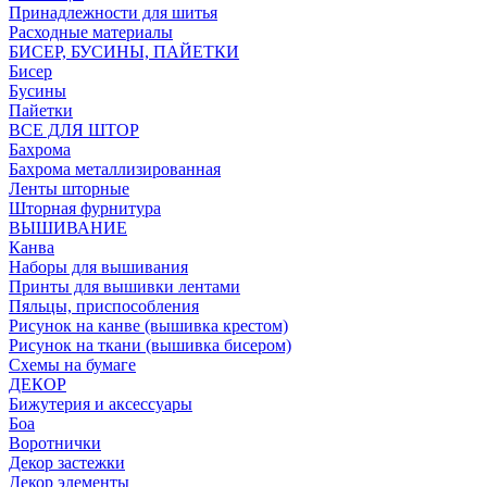
Принадлежности для шитья
Расходные материалы
БИСЕР, БУСИНЫ, ПАЙЕТКИ
Бисер
Бусины
Пайетки
ВСЕ ДЛЯ ШТОР
Бахрома
Бахрома металлизированная
Ленты шторные
Шторная фурнитура
ВЫШИВАНИЕ
Канва
Наборы для вышивания
Принты для вышивки лентами
Пяльцы, приспособления
Рисунок на канве (вышивка крестом)
Рисунок на ткани (вышивка бисером)
Схемы на бумаге
ДЕКОР
Бижутерия и аксессуары
Боа
Воротнички
Декор застежки
Декор элементы