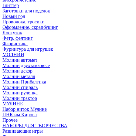
Глиттер
Заготовки для поделок
Новый год
Проволока, тросики
Оформление, скрапбукинг
Лоскуток
Фетр, фелтинг
Флористика
Фурнитура для игрушек
МОЛНИИ
Молнии автомат
Молнии двухзамковые
Молнии декор
Молнии металл
Молнии Прибалтика
Молнии спираль
Молнии рулонка
Молнии трактор
МУЛИНЕ
Набор ниток Мулине
ПНК им.Кирова
Прочее
НАБОРЫ ДЛЯ ТВОРЧЕСТВА
Развивающие игры