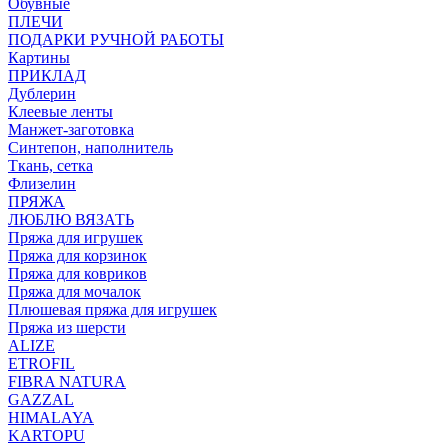
Обувные
ПЛЕЧИ
ПОДАРКИ РУЧНОЙ РАБОТЫ
Картины
ПРИКЛАД
Дублерин
Клеевые ленты
Манжет-заготовка
Синтепон, наполнитель
Ткань, сетка
Флизелин
ПРЯЖА
ЛЮБЛЮ ВЯЗАТЬ
Пряжа для игрушек
Пряжа для корзинок
Пряжа для ковриков
Пряжа для мочалок
Плюшевая пряжа для игрушек
Пряжа из шерсти
ALIZE
ETROFIL
FIBRA NATURA
GAZZAL
HIMALAYA
KARTOPU