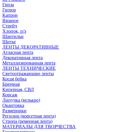
Гинза
Гипюр
Капрон
Вязаное
Стрейч
Хлопок, п/э
Шантильи
Шитье
ЛЕНТЫ ДЕКОРАТИВНЫЕ
Атласная лента
Декоративная лента
Металлизированная лента
ЛЕНТЫ ТЕХНИЧЕСКИЕ
Светоотражающие ленты
Косая бейка
Брючная
Киперная, СВЛ
Корсаж
Липучка (велькро)
Окантовка
Размерники
Регилин (корсетная лента)
Стропа (ременная лента)
МАТЕРИАЛЫ ДЛЯ ТВОРЧЕСТВА
Бисероплетение