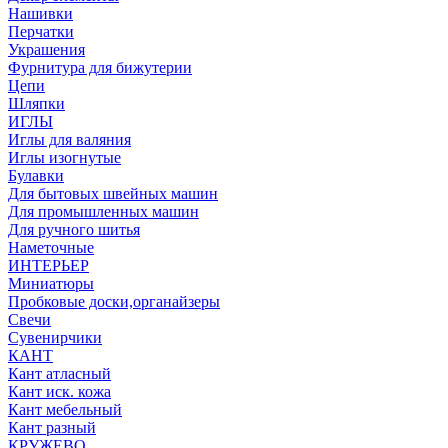
Нашивки
Перчатки
Украшения
Фурнитура для бижутерии
Цепи
Шляпки
ИГЛЫ
Иглы для валяния
Иглы изогнутые
Булавки
Для бытовых швейных машин
Для промышленных машин
Для ручного шитья
Наметочные
ИНТЕРЬЕР
Миниатюры
Пробковые доски,органайзеры
Свечи
Сувенирчики
КАНТ
Кант атласный
Кант иск. кожа
Кант мебельный
Кант разный
КРУЖЕВО