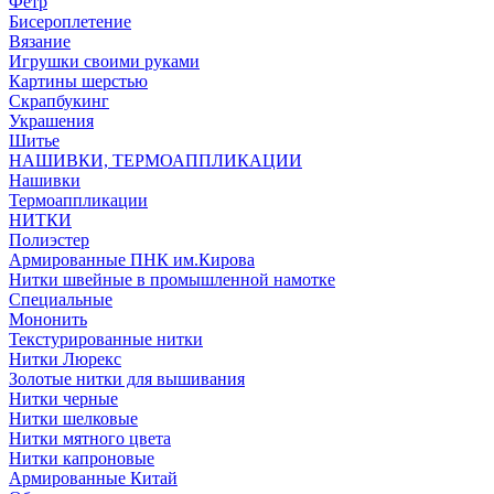
Фетр
Бисероплетение
Вязание
Игрушки своими руками
Картины шерстью
Скрапбукинг
Украшения
Шитье
НАШИВКИ, ТЕРМОАППЛИКАЦИИ
Нашивки
Термоаппликации
НИТКИ
Полиэстер
Армированные ПНК им.Кирова
Нитки швейные в промышленной намотке
Специальные
Мононить
Текстурированные нитки
Нитки Люрекс
Золотые нитки для вышивания
Нитки черные
Нитки шелковые
Нитки мятного цвета
Нитки капроновые
Армированные Китай