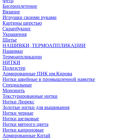
Фетр
Бисероплетение
Вязание
Игрушки своими руками
Картины шерстью
Скрапбукинг
Украшения
Шитье
НАШИВКИ, ТЕРМОАППЛИКАЦИИ
Нашивки
Термоаппликации
НИТКИ
Полиэстер
Армированные ПНК им.Кирова
Нитки швейные в промышленной намотке
Специальные
Мононить
Текстурированные нитки
Нитки Люрекс
Золотые нитки для вышивания
Нитки черные
Нитки шелковые
Нитки мятного цвета
Нитки капроновые
Армированные Китай