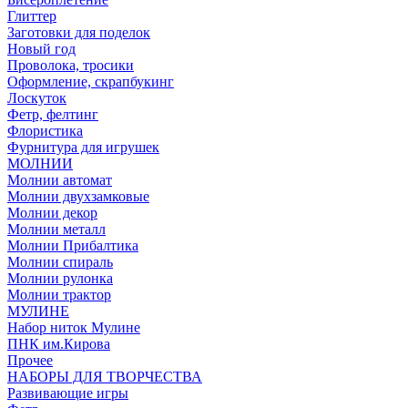
Глиттер
Заготовки для поделок
Новый год
Проволока, тросики
Оформление, скрапбукинг
Лоскуток
Фетр, фелтинг
Флористика
Фурнитура для игрушек
МОЛНИИ
Молнии автомат
Молнии двухзамковые
Молнии декор
Молнии металл
Молнии Прибалтика
Молнии спираль
Молнии рулонка
Молнии трактор
МУЛИНЕ
Набор ниток Мулине
ПНК им.Кирова
Прочее
НАБОРЫ ДЛЯ ТВОРЧЕСТВА
Развивающие игры