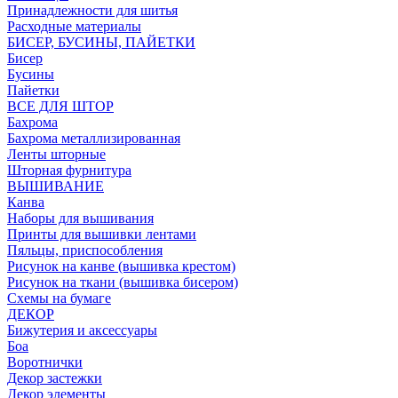
Принадлежности для шитья
Расходные материалы
БИСЕР, БУСИНЫ, ПАЙЕТКИ
Бисер
Бусины
Пайетки
ВСЕ ДЛЯ ШТОР
Бахрома
Бахрома металлизированная
Ленты шторные
Шторная фурнитура
ВЫШИВАНИЕ
Канва
Наборы для вышивания
Принты для вышивки лентами
Пяльцы, приспособления
Рисунок на канве (вышивка крестом)
Рисунок на ткани (вышивка бисером)
Схемы на бумаге
ДЕКОР
Бижутерия и аксессуары
Боа
Воротнички
Декор застежки
Декор элементы