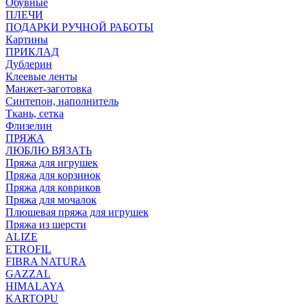
Обувные
ПЛЕЧИ
ПОДАРКИ РУЧНОЙ РАБОТЫ
Картины
ПРИКЛАД
Дублерин
Клеевые ленты
Манжет-заготовка
Синтепон, наполнитель
Ткань, сетка
Флизелин
ПРЯЖА
ЛЮБЛЮ ВЯЗАТЬ
Пряжа для игрушек
Пряжа для корзинок
Пряжа для ковриков
Пряжа для мочалок
Плюшевая пряжа для игрушек
Пряжа из шерсти
ALIZE
ETROFIL
FIBRA NATURA
GAZZAL
HIMALAYA
KARTOPU