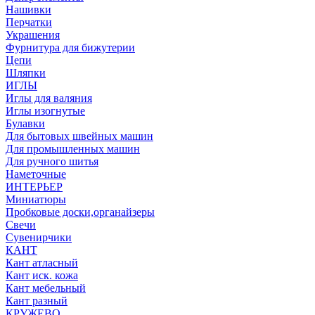
Нашивки
Перчатки
Украшения
Фурнитура для бижутерии
Цепи
Шляпки
ИГЛЫ
Иглы для валяния
Иглы изогнутые
Булавки
Для бытовых швейных машин
Для промышленных машин
Для ручного шитья
Наметочные
ИНТЕРЬЕР
Миниатюры
Пробковые доски,органайзеры
Свечи
Сувенирчики
КАНТ
Кант атласный
Кант иск. кожа
Кант мебельный
Кант разный
КРУЖЕВО