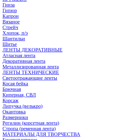
Гинза
Гипюр
Капрон
Вязаное
Стрейч
Хлопок, п/э
Шантильи
Шитье
ЛЕНТЫ ДЕКОРАТИВНЫЕ
Атласная лента
Декоративная лента
Металлизированная лента
ЛЕНТЫ ТЕХНИЧЕСКИЕ
Светоотражающие ленты
Косая бейка
Брючная
Киперная, СВЛ
Корсаж
Липучка (велькро)
Окантовка
Размерники
Регилин (корсетная лента)
Стропа (ременная лента)
МАТЕРИАЛЫ ДЛЯ ТВОРЧЕСТВА
Бисероплетение