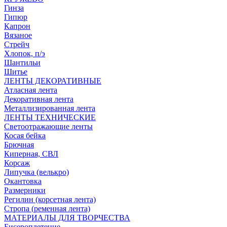
Гинза
Гипюр
Капрон
Вязаное
Стрейч
Хлопок, п/э
Шантильи
Шитье
ЛЕНТЫ ДЕКОРАТИВНЫЕ
Атласная лента
Декоративная лента
Металлизированная лента
ЛЕНТЫ ТЕХНИЧЕСКИЕ
Светоотражающие ленты
Косая бейка
Брючная
Киперная, СВЛ
Корсаж
Липучка (велькро)
Окантовка
Размерники
Регилин (корсетная лента)
Стропа (ременная лента)
МАТЕРИАЛЫ ДЛЯ ТВОРЧЕСТВА
Бисероплетение