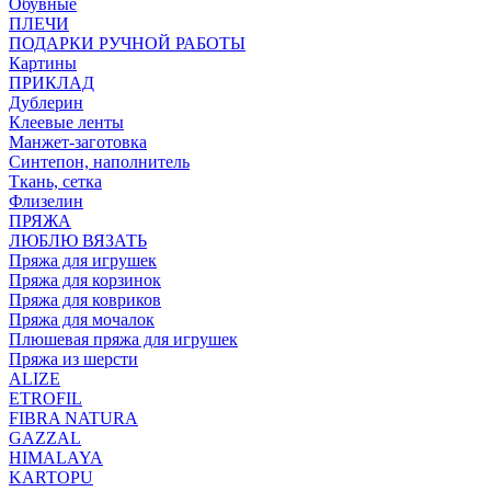
Обувные
ПЛЕЧИ
ПОДАРКИ РУЧНОЙ РАБОТЫ
Картины
ПРИКЛАД
Дублерин
Клеевые ленты
Манжет-заготовка
Синтепон, наполнитель
Ткань, сетка
Флизелин
ПРЯЖА
ЛЮБЛЮ ВЯЗАТЬ
Пряжа для игрушек
Пряжа для корзинок
Пряжа для ковриков
Пряжа для мочалок
Плюшевая пряжа для игрушек
Пряжа из шерсти
ALIZE
ETROFIL
FIBRA NATURA
GAZZAL
HIMALAYA
KARTOPU