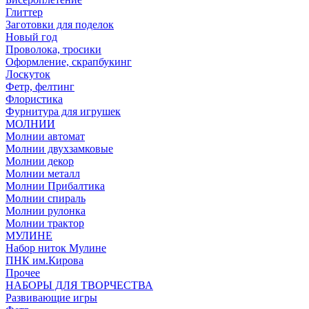
Глиттер
Заготовки для поделок
Новый год
Проволока, тросики
Оформление, скрапбукинг
Лоскуток
Фетр, фелтинг
Флористика
Фурнитура для игрушек
МОЛНИИ
Молнии автомат
Молнии двухзамковые
Молнии декор
Молнии металл
Молнии Прибалтика
Молнии спираль
Молнии рулонка
Молнии трактор
МУЛИНЕ
Набор ниток Мулине
ПНК им.Кирова
Прочее
НАБОРЫ ДЛЯ ТВОРЧЕСТВА
Развивающие игры