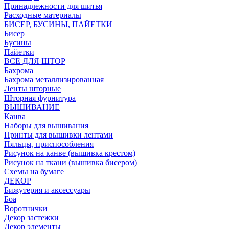
Принадлежности для шитья
Расходные материалы
БИСЕР, БУСИНЫ, ПАЙЕТКИ
Бисер
Бусины
Пайетки
ВСЕ ДЛЯ ШТОР
Бахрома
Бахрома металлизированная
Ленты шторные
Шторная фурнитура
ВЫШИВАНИЕ
Канва
Наборы для вышивания
Принты для вышивки лентами
Пяльцы, приспособления
Рисунок на канве (вышивка крестом)
Рисунок на ткани (вышивка бисером)
Схемы на бумаге
ДЕКОР
Бижутерия и аксессуары
Боа
Воротнички
Декор застежки
Декор элементы