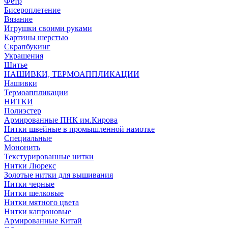
Фетр
Бисероплетение
Вязание
Игрушки своими руками
Картины шерстью
Скрапбукинг
Украшения
Шитье
НАШИВКИ, ТЕРМОАППЛИКАЦИИ
Нашивки
Термоаппликации
НИТКИ
Полиэстер
Армированные ПНК им.Кирова
Нитки швейные в промышленной намотке
Специальные
Мононить
Текстурированные нитки
Нитки Люрекс
Золотые нитки для вышивания
Нитки черные
Нитки шелковые
Нитки мятного цвета
Нитки капроновые
Армированные Китай