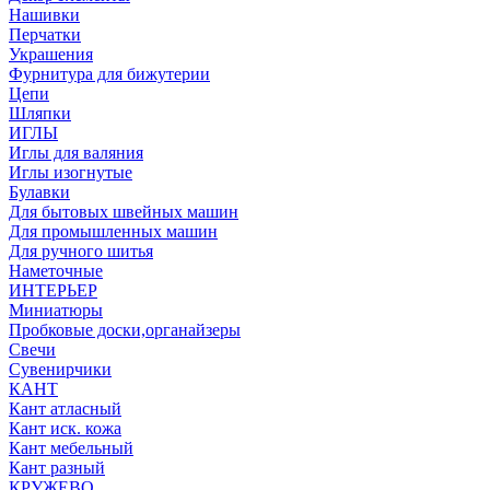
Нашивки
Перчатки
Украшения
Фурнитура для бижутерии
Цепи
Шляпки
ИГЛЫ
Иглы для валяния
Иглы изогнутые
Булавки
Для бытовых швейных машин
Для промышленных машин
Для ручного шитья
Наметочные
ИНТЕРЬЕР
Миниатюры
Пробковые доски,органайзеры
Свечи
Сувенирчики
КАНТ
Кант атласный
Кант иск. кожа
Кант мебельный
Кант разный
КРУЖЕВО