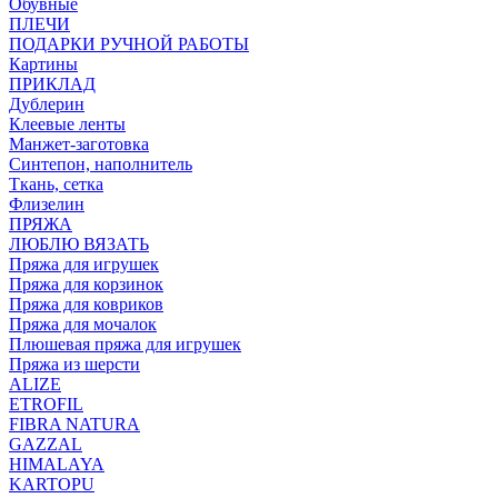
Обувные
ПЛЕЧИ
ПОДАРКИ РУЧНОЙ РАБОТЫ
Картины
ПРИКЛАД
Дублерин
Клеевые ленты
Манжет-заготовка
Синтепон, наполнитель
Ткань, сетка
Флизелин
ПРЯЖА
ЛЮБЛЮ ВЯЗАТЬ
Пряжа для игрушек
Пряжа для корзинок
Пряжа для ковриков
Пряжа для мочалок
Плюшевая пряжа для игрушек
Пряжа из шерсти
ALIZE
ETROFIL
FIBRA NATURA
GAZZAL
HIMALAYA
KARTOPU