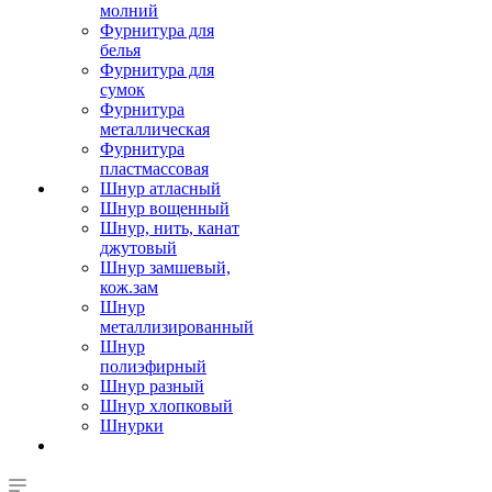
молний
Фурнитура для
белья
Фурнитура для
сумок
Фурнитура
металлическая
Фурнитура
пластмассовая
Шнур атласный
Шнур вощенный
Шнур, нить, канат
джутовый
Шнур замшевый,
кож.зам
Шнур
металлизированный
Шнур
полиэфирный
Шнур разный
Шнур хлопковый
Шнурки