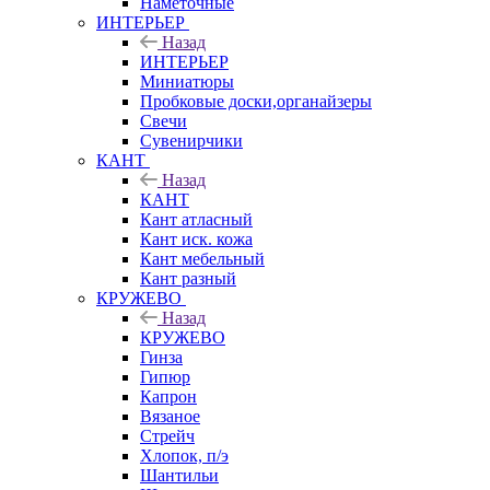
Наметочные
ИНТЕРЬЕР
Назад
ИНТЕРЬЕР
Миниатюры
Пробковые доски,органайзеры
Свечи
Сувенирчики
КАНТ
Назад
КАНТ
Кант атласный
Кант иск. кожа
Кант мебельный
Кант разный
КРУЖЕВО
Назад
КРУЖЕВО
Гинза
Гипюр
Капрон
Вязаное
Стрейч
Хлопок, п/э
Шантильи