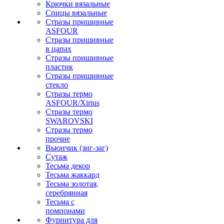
Крючки вязальные
Спицы вязальные
Стразы пришивные
ASFOUR
Стразы пришивные
в цапах
Стразы пришивные
пластик
Стразы пришивные
стекло
Стразы термо
ASFOUR/Xirius
Стразы термо
SWAROVSKI
Стразы термо
прочие
Вьюнчик (зиг-заг)
Сутаж
Тесьма декор
Тесьма жаккард
Тесьма золотая,
серебрянная
Тесьма с
помпонами
Фурнитура для