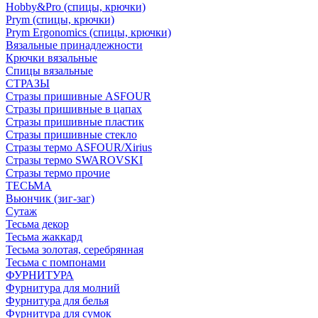
Hobby&Pro (спицы, крючки)
Prym (спицы, крючки)
Prym Ergonomics (спицы, крючки)
Вязальные принадлежности
Крючки вязальные
Спицы вязальные
СТРАЗЫ
Стразы пришивные ASFOUR
Стразы пришивные в цапах
Стразы пришивные пластик
Стразы пришивные стекло
Стразы термо ASFOUR/Xirius
Стразы термо SWAROVSKI
Стразы термо прочие
ТЕСЬМА
Вьюнчик (зиг-заг)
Сутаж
Тесьма декор
Тесьма жаккард
Тесьма золотая, серебрянная
Тесьма с помпонами
ФУРНИТУРА
Фурнитура для молний
Фурнитура для белья
Фурнитура для сумок