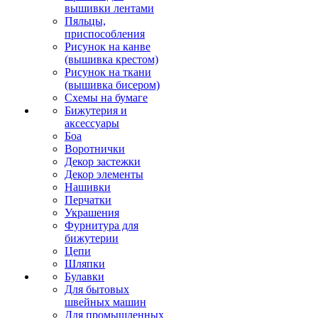
вышивки лентами
Пяльцы,
приспособления
Рисунок на канве
(вышивка крестом)
Рисунок на ткани
(вышивка бисером)
Схемы на бумаге
Бижутерия и
аксессуары
Боа
Воротнички
Декор застежки
Декор элементы
Нашивки
Перчатки
Украшения
Фурнитура для
бижутерии
Цепи
Шляпки
Булавки
Для бытовых
швейных машин
Для промышленных