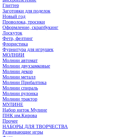
Глиттер
Заготовки для поделок
Новый год
Проволока, тросики
Оформление, скрапбукинг
Лоскуток
Фетр, фелтинг
Флористика
Фурнитура для игрушек
МОЛНИИ
Молнии автомат
Молнии двухзамковые
Молнии декор
Молнии металл
Молнии Прибалтика
Молнии спираль
Молнии рулонка
Молнии трактор
МУЛИНЕ
Набор ниток Мулине
ПНК им.Кирова
Прочее
НАБОРЫ ДЛЯ ТВОРЧЕСТВА
Развивающие игры