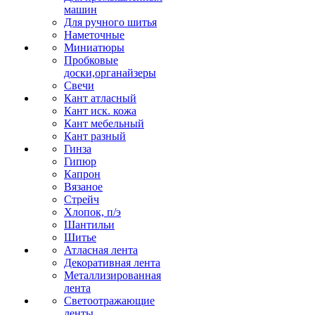
машин
Для ручного шитья
Наметочные
Миниатюры
Пробковые
доски,органайзеры
Свечи
Кант атласный
Кант иск. кожа
Кант мебельный
Кант разный
Гинза
Гипюр
Капрон
Вязаное
Стрейч
Хлопок, п/э
Шантильи
Шитье
Атласная лента
Декоративная лента
Металлизированная
лента
Светоотражающие
ленты