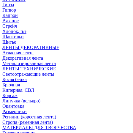
Гинза
Гипюр
Капрон
Вязаное
Стрейч
Хлопок, п/э
Шантильи
Шитье
ЛЕНТЫ ДЕКОРАТИВНЫЕ
Атласная лента
Декоративная лента
Металлизированная лента
ЛЕНТЫ ТЕХНИЧЕСКИЕ
Светоотражающие ленты
Косая бейка
Брючная
Киперная, СВЛ
Корсаж
Липучка (велькро)
Окантовка
Размерники
Регилин (корсетная лента)
Стропа (ременная лента)
МАТЕРИАЛЫ ДЛЯ ТВОРЧЕСТВА
Бисероплетение