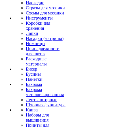
Наследие
Стразы для мозаики
Схемы для мозаики
Инструменты
Коробки для
хранения
Лапки
Насадки (матрицы)
Ножницы
Принадлежности
для шитья
Расходные
материалы
Бисер
Бусины
Пайетки
Бахрома
Бахрома
металлизированная
Ленты шторные
Шторная фурнитура
Канва
Наборы для
вышивания
Принты для