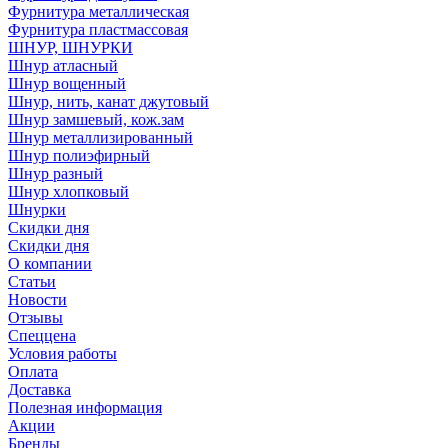
Фурнитура металлическая
Фурнитура пластмассовая
ШНУР, ШНУРКИ
Шнур атласный
Шнур вощенный
Шнур, нить, канат джутовый
Шнур замшевый, кож.зам
Шнур металлизированный
Шнур полиэфирный
Шнур разный
Шнур хлопковый
Шнурки
Скидки дня
Скидки дня
О компании
Статьи
Новости
Отзывы
Спеццена
Условия работы
Оплата
Доставка
Полезная информация
Акции
Бренды