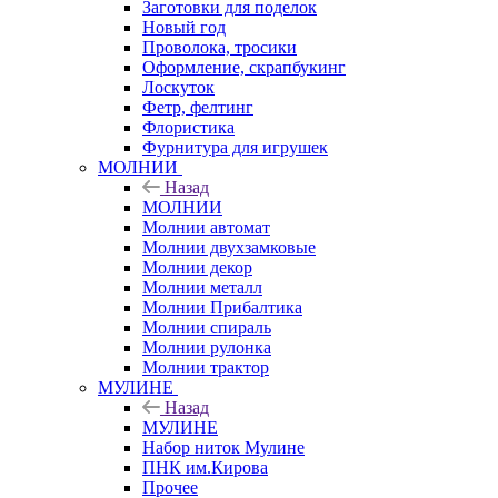
Заготовки для поделок
Новый год
Проволока, тросики
Оформление, скрапбукинг
Лоскуток
Фетр, фелтинг
Флористика
Фурнитура для игрушек
МОЛНИИ
Назад
МОЛНИИ
Молнии автомат
Молнии двухзамковые
Молнии декор
Молнии металл
Молнии Прибалтика
Молнии спираль
Молнии рулонка
Молнии трактор
МУЛИНЕ
Назад
МУЛИНЕ
Набор ниток Мулине
ПНК им.Кирова
Прочее