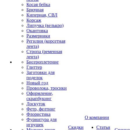
Косая бейка
Брючная
Киперная, СВЛ
Корсаж
Липучка (велькро)
Окантовка
Размерники
Регилин (корсетная
лента)
Стропа (ременная
лента)
Бисероплетение
Глиттер
Заготовки для
поделок
Новый год
Проволока, тросики
Оформление,
скрапбукинг
Лоскуток
Фетр, фелтинг
Флористика
О компании
Фурнитура для
игрушек
Скидки
Статьи
Молнии декор
Спецце