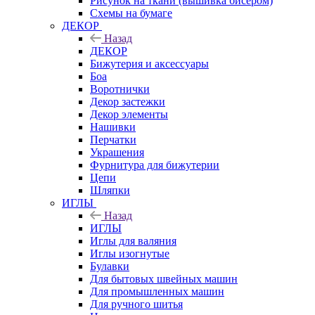
Рисунок на ткани (вышивка бисером)
Схемы на бумаге
ДЕКОР
Назад
ДЕКОР
Бижутерия и аксессуары
Боа
Воротнички
Декор застежки
Декор элементы
Нашивки
Перчатки
Украшения
Фурнитура для бижутерии
Цепи
Шляпки
ИГЛЫ
Назад
ИГЛЫ
Иглы для валяния
Иглы изогнутые
Булавки
Для бытовых швейных машин
Для промышленных машин
Для ручного шитья