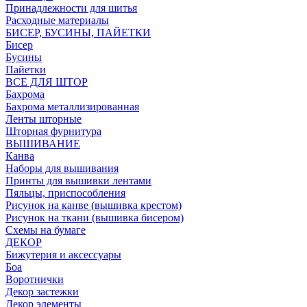
Принадлежности для шитья
Расходные материалы
БИСЕР, БУСИНЫ, ПАЙЕТКИ
Бисер
Бусины
Пайетки
ВСЕ ДЛЯ ШТОР
Бахрома
Бахрома металлизированная
Ленты шторные
Шторная фурнитура
ВЫШИВАНИЕ
Канва
Наборы для вышивания
Принты для вышивки лентами
Пяльцы, приспособления
Рисунок на канве (вышивка крестом)
Рисунок на ткани (вышивка бисером)
Схемы на бумаге
ДЕКОР
Бижутерия и аксессуары
Боа
Воротнички
Декор застежки
Декор элементы