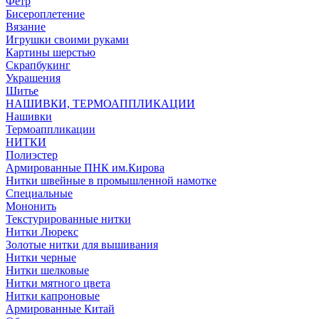
Фетр
Бисероплетение
Вязание
Игрушки своими руками
Картины шерстью
Скрапбукинг
Украшения
Шитье
НАШИВКИ, ТЕРМОАППЛИКАЦИИ
Нашивки
Термоаппликации
НИТКИ
Полиэстер
Армированные ПНК им.Кирова
Нитки швейные в промышленной намотке
Специальные
Мононить
Текстурированные нитки
Нитки Люрекс
Золотые нитки для вышивания
Нитки черные
Нитки шелковые
Нитки мятного цвета
Нитки капроновые
Армированные Китай