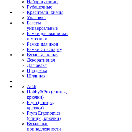
Набор пуговиц
Рубашечные
Красители. химия
Упаковка
Багеты
универсальные
Рамки для вышивки
и мозаики
Рамки для икон
Рамки с паспарту
Вязаная, тканая
Декоративная
Для белья
Продежка
Шляпная
Addi
Hobby&Pro (спицы,
крючки)
Prym (спицы,
крючки)
Prym Ergonomics
(спицы, крючки)
Вязальные
принадлежности