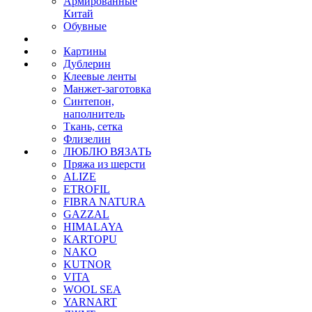
Армированные
Китай
Обувные
Картины
Дублерин
Клеевые ленты
Манжет-заготовка
Синтепон,
наполнитель
Ткань, сетка
Флизелин
ЛЮБЛЮ ВЯЗАТЬ
Пряжа из шерсти
ALIZE
ETROFIL
FIBRA NATURA
GAZZAL
HIMALAYA
KARTOPU
NAKO
KUTNOR
VITA
WOOL SEA
YARNART