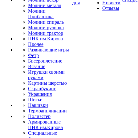
дня
Новости
Молнии металл
Отзывы
Молнии
Прибалтика
Молнии спираль
Молнии рулонка
Молнии трактор
ПНК им.Кирова
Прочее
Развивающие игры
Фетр
Бисероплетение
Вязание
Игрушки своими
руками
Картины шерстью
Скрапбукинг
Украшения
Шитье
Нашивки
Термоаппликации
Полиэстер
Армированные
ПНК им.Кирова
Специальные