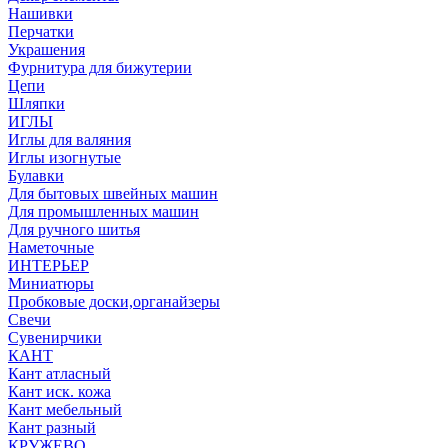
Нашивки
Перчатки
Украшения
Фурнитура для бижутерии
Цепи
Шляпки
ИГЛЫ
Иглы для валяния
Иглы изогнутые
Булавки
Для бытовых швейных машин
Для промышленных машин
Для ручного шитья
Наметочные
ИНТЕРЬЕР
Миниатюры
Пробковые доски,органайзеры
Свечи
Сувенирчики
КАНТ
Кант атласный
Кант иск. кожа
Кант мебельный
Кант разный
КРУЖЕВО