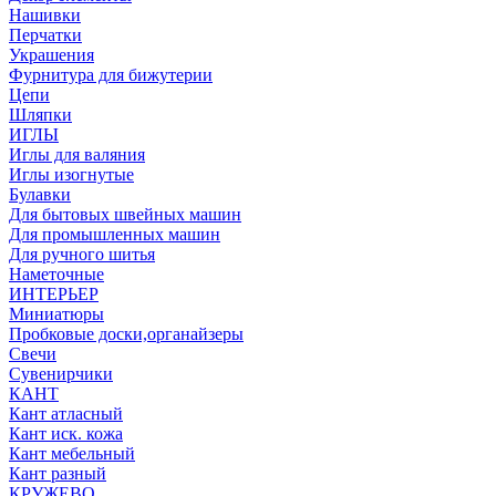
Нашивки
Перчатки
Украшения
Фурнитура для бижутерии
Цепи
Шляпки
ИГЛЫ
Иглы для валяния
Иглы изогнутые
Булавки
Для бытовых швейных машин
Для промышленных машин
Для ручного шитья
Наметочные
ИНТЕРЬЕР
Миниатюры
Пробковые доски,органайзеры
Свечи
Сувенирчики
КАНТ
Кант атласный
Кант иск. кожа
Кант мебельный
Кант разный
КРУЖЕВО