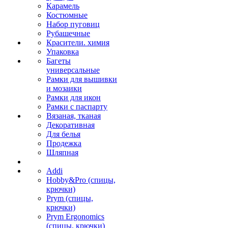
Карамель
Костюмные
Набор пуговиц
Рубашечные
Красители. химия
Упаковка
Багеты
универсальные
Рамки для вышивки
и мозаики
Рамки для икон
Рамки с паспарту
Вязаная, тканая
Декоративная
Для белья
Продежка
Шляпная
Addi
Hobby&Pro (спицы,
крючки)
Prym (спицы,
крючки)
Prym Ergonomics
(спицы, крючки)