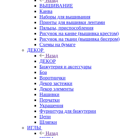
Назад
ВЫШИВАНИЕ
Канва
Наборы для вышивания
Принты для вышивки лентами
Пяльцы, приспособления
Рисунок на канве (вышивка крестом)
Рисунок на ткани (вышивка бисером)
Схемы на бумаге
ДЕКОР
Назад
ДЕКОР
Бижутерия и аксессуары
Боа
Воротнички
Декор застежки
Декор элементы
Нашивки
Перчатки
Украшения
Фурнитура для бижутерии
Цепи
Шляпки
ИГЛЫ
Назад