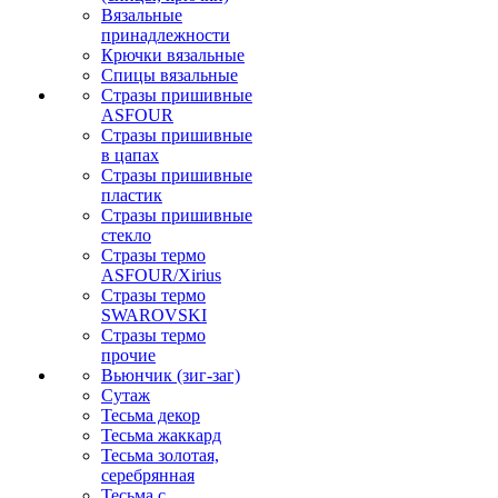
Вязальные
принадлежности
Крючки вязальные
Спицы вязальные
Стразы пришивные
ASFOUR
Стразы пришивные
в цапах
Стразы пришивные
пластик
Стразы пришивные
стекло
Стразы термо
ASFOUR/Xirius
Стразы термо
SWAROVSKI
Стразы термо
прочие
Вьюнчик (зиг-заг)
Сутаж
Тесьма декор
Тесьма жаккард
Тесьма золотая,
серебрянная
Тесьма с