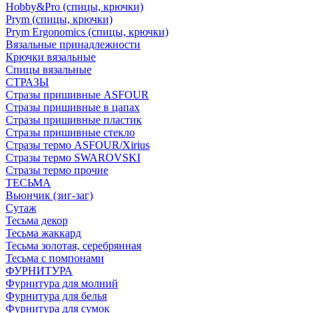
Hobby&Pro (спицы, крючки)
Prym (спицы, крючки)
Prym Ergonomics (спицы, крючки)
Вязальные принадлежности
Крючки вязальные
Спицы вязальные
СТРАЗЫ
Стразы пришивные ASFOUR
Стразы пришивные в цапах
Стразы пришивные пластик
Стразы пришивные стекло
Стразы термо ASFOUR/Xirius
Стразы термо SWAROVSKI
Стразы термо прочие
ТЕСЬМА
Вьюнчик (зиг-заг)
Сутаж
Тесьма декор
Тесьма жаккард
Тесьма золотая, серебрянная
Тесьма с помпонами
ФУРНИТУРА
Фурнитура для молний
Фурнитура для белья
Фурнитура для сумок