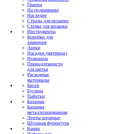
Гранни
На подрамнике
Наследие
Стразы для мозаики
Схемы для мозаики
Инструменты
Коробки для
хранения
Лапки
Насадки (матрицы)
Ножницы
Принадлежности
для шитья
Расходные
материалы
Бисер
Бусины
Пайетки
Бахрома
Бахрома
металлизированная
Ленты шторные
Шторная фурнитура
Канва
Наборы для