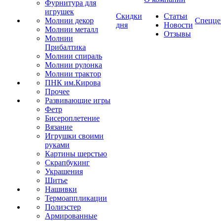
Фурнитура для
игрушек
Скидки
Статьи
Молнии декор
Спецце
дня
Новости
Молнии металл
Отзывы
Молнии
Прибалтика
Молнии спираль
Молнии рулонка
Молнии трактор
ПНК им.Кирова
Прочее
Развивающие игры
Фетр
Бисероплетение
Вязание
Игрушки своими
руками
Картины шерстью
Скрапбукинг
Украшения
Шитье
Нашивки
Термоаппликации
Полиэстер
Армированные