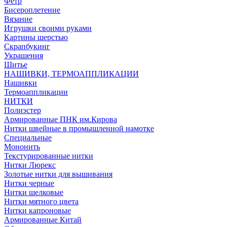
Фетр
Бисероплетение
Вязание
Игрушки своими руками
Картины шерстью
Скрапбукинг
Украшения
Шитье
НАШИВКИ, ТЕРМОАППЛИКАЦИИ
Нашивки
Термоаппликации
НИТКИ
Полиэстер
Армированные ПНК им.Кирова
Нитки швейные в промышленной намотке
Специальные
Мононить
Текстурированные нитки
Нитки Люрекс
Золотые нитки для вышивания
Нитки черные
Нитки шелковые
Нитки мятного цвета
Нитки капроновые
Армированные Китай