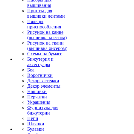
вышивания
Принты для
вышивки лентами
Пяльцы,
приспособления
Рисунок на канве
(вышивка крестом)
Рисунок на ткани
(вышивка бисером)
Схемы на бумаге
Бижутерия и
аксессуары
Боа
Воротнички
Декор застежки
Декор элементы
Нашивки
Перчатки
Украшения
Фурнитура для
бижутерии
Цепи
Шляпки
Булавки