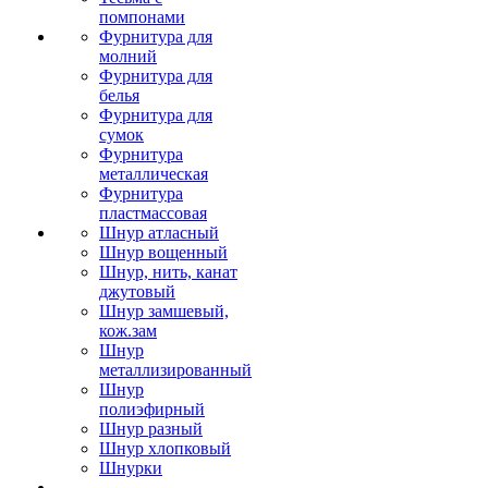
помпонами
Фурнитура для
молний
Фурнитура для
белья
Фурнитура для
сумок
Фурнитура
металлическая
Фурнитура
пластмассовая
Шнур атласный
Шнур вощенный
Шнур, нить, канат
джутовый
Шнур замшевый,
кож.зам
Шнур
металлизированный
Шнур
полиэфирный
Шнур разный
Шнур хлопковый
Шнурки