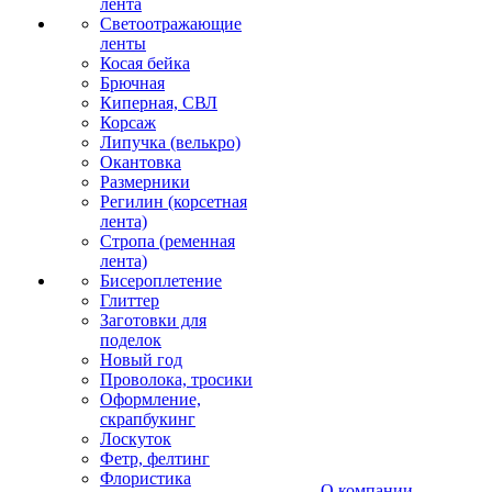
лента
Светоотражающие
ленты
Косая бейка
Брючная
Киперная, СВЛ
Корсаж
Липучка (велькро)
Окантовка
Размерники
Регилин (корсетная
лента)
Стропа (ременная
лента)
Бисероплетение
Глиттер
Заготовки для
поделок
Новый год
Проволока, тросики
Оформление,
скрапбукинг
Лоскуток
Фетр, фелтинг
Флористика
О компании