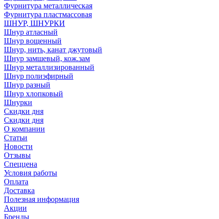
Фурнитура металлическая
Фурнитура пластмассовая
ШНУР, ШНУРКИ
Шнур атласный
Шнур вощенный
Шнур, нить, канат джутовый
Шнур замшевый, кож.зам
Шнур металлизированный
Шнур полиэфирный
Шнур разный
Шнур хлопковый
Шнурки
Скидки дня
Скидки дня
О компании
Статьи
Новости
Отзывы
Спеццена
Условия работы
Оплата
Доставка
Полезная информация
Акции
Бренды