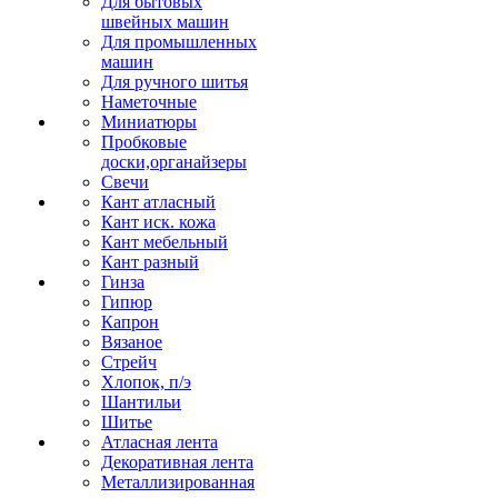
Для бытовых
швейных машин
Для промышленных
машин
Для ручного шитья
Наметочные
Миниатюры
Пробковые
доски,органайзеры
Свечи
Кант атласный
Кант иск. кожа
Кант мебельный
Кант разный
Гинза
Гипюр
Капрон
Вязаное
Стрейч
Хлопок, п/э
Шантильи
Шитье
Атласная лента
Декоративная лента
Металлизированная