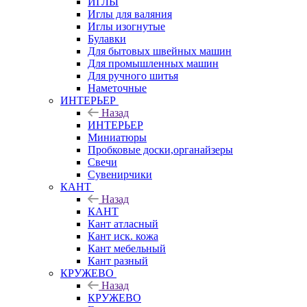
ИГЛЫ
Иглы для валяния
Иглы изогнутые
Булавки
Для бытовых швейных машин
Для промышленных машин
Для ручного шитья
Наметочные
ИНТЕРЬЕР
Назад
ИНТЕРЬЕР
Миниатюры
Пробковые доски,органайзеры
Свечи
Сувенирчики
КАНТ
Назад
КАНТ
Кант атласный
Кант иск. кожа
Кант мебельный
Кант разный
КРУЖЕВО
Назад
КРУЖЕВО