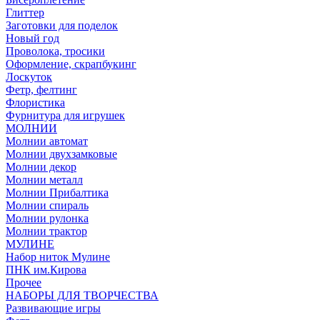
Глиттер
Заготовки для поделок
Новый год
Проволока, тросики
Оформление, скрапбукинг
Лоскуток
Фетр, фелтинг
Флористика
Фурнитура для игрушек
МОЛНИИ
Молнии автомат
Молнии двухзамковые
Молнии декор
Молнии металл
Молнии Прибалтика
Молнии спираль
Молнии рулонка
Молнии трактор
МУЛИНЕ
Набор ниток Мулине
ПНК им.Кирова
Прочее
НАБОРЫ ДЛЯ ТВОРЧЕСТВА
Развивающие игры