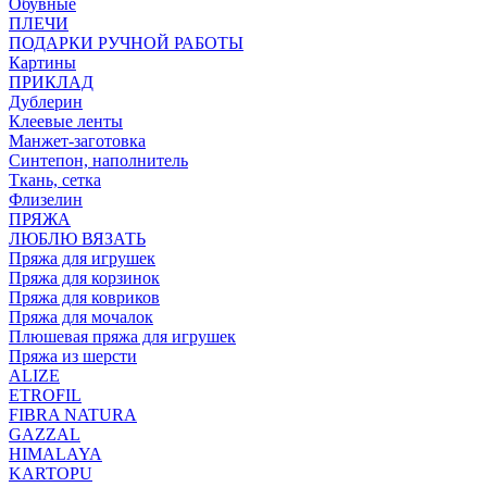
Обувные
ПЛЕЧИ
ПОДАРКИ РУЧНОЙ РАБОТЫ
Картины
ПРИКЛАД
Дублерин
Клеевые ленты
Манжет-заготовка
Синтепон, наполнитель
Ткань, сетка
Флизелин
ПРЯЖА
ЛЮБЛЮ ВЯЗАТЬ
Пряжа для игрушек
Пряжа для корзинок
Пряжа для ковриков
Пряжа для мочалок
Плюшевая пряжа для игрушек
Пряжа из шерсти
ALIZE
ETROFIL
FIBRA NATURA
GAZZAL
HIMALAYA
KARTOPU