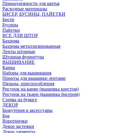
Принадлежности для шитья
Расходные материалы
БИСЕР, БУСИНЫ, ПАЙЕТКИ
Бисер
Бусины
Пайетки
ВСЕ ДЛЯ ШТОР
Бахрома
Бахрома металлизированная
Ленты шторные
Шторная фурнитура
ВЫШИВАНИЕ
Канва
Наборы для вышивания
Принты для вышивки лентами
Пяльцы, приспособления
Рисунок на канве (вышивка крестом)
Рисунок на ткани (вышивка бисером)
Схемы на бумаге
ДЕКОР
Бижутерия и аксессуары
Боа
Воротнички
Декор застежки
Декор элементы