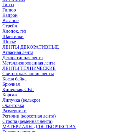
Гинза
Гипюр
Капрон
Вязаное
Стрейч
Хлопок, п/э
Шантильи
Шитье
ЛЕНТЫ ДЕКОРАТИВНЫЕ
Атласная лента
Декоративная лента
Металлизированная лента
ЛЕНТЫ ТЕХНИЧЕСКИЕ
Светоотражающие ленты
Косая бейка
Брючная
Киперная, СВЛ
Корсаж
Липучка (велькро)
Окантовка
Размерники
Регилин (корсетная лента)
Стропа (ременная лента)
МАТЕРИАЛЫ ДЛЯ ТВОРЧЕСТВА
Бисероплетение