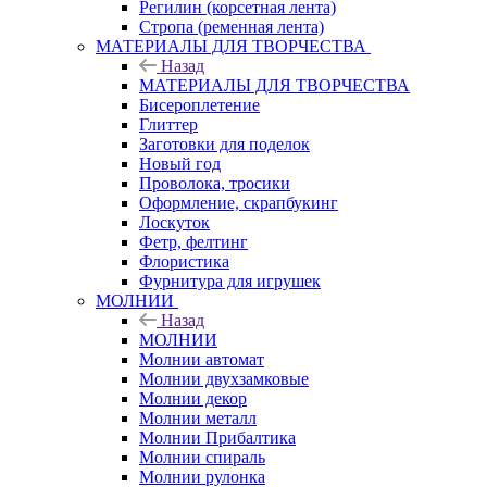
Регилин (корсетная лента)
Стропа (ременная лента)
МАТЕРИАЛЫ ДЛЯ ТВОРЧЕСТВА
Назад
МАТЕРИАЛЫ ДЛЯ ТВОРЧЕСТВА
Бисероплетение
Глиттер
Заготовки для поделок
Новый год
Проволока, тросики
Оформление, скрапбукинг
Лоскуток
Фетр, фелтинг
Флористика
Фурнитура для игрушек
МОЛНИИ
Назад
МОЛНИИ
Молнии автомат
Молнии двухзамковые
Молнии декор
Молнии металл
Молнии Прибалтика
Молнии спираль
Молнии рулонка