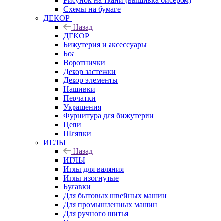
Рисунок на ткани (вышивка бисером)
Схемы на бумаге
ДЕКОР
Назад
ДЕКОР
Бижутерия и аксессуары
Боа
Воротнички
Декор застежки
Декор элементы
Нашивки
Перчатки
Украшения
Фурнитура для бижутерии
Цепи
Шляпки
ИГЛЫ
Назад
ИГЛЫ
Иглы для валяния
Иглы изогнутые
Булавки
Для бытовых швейных машин
Для промышленных машин
Для ручного шитья