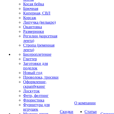
Косая бейка
Брючная
Киперная, СВЛ
Корсаж
Липучка (велькро)
Окантовка
Размерники
Регилин (корсетная
лента)
Стропа (ременная
лента)
Бисероплетение
Глиттер
Заготовки для
поделок
Новый год
Проволока, тросики
Оформление,
скрапбукинг
Лоскуток
Фетр, фелтинг
Флористика
О компании
Фурнитура для
игрушек
Скидки
Статьи
Молнии декор
Спецце