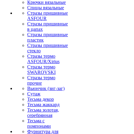
Крючки вязальные
Спицы вязальные
Стразы пришивные
ASFOUR
Стразы пришивные
в цапах
Стразы пришивные
пластик
Стразы пришивные
стекло
Стразы термо
ASFOUR/Xirius
Стразы термо
SWAROVSKI
Стразы термо
прочие
Вьюнчик (зиг-заг)
Сутаж
Тесьма декор
Тесьма жаккард
Тесьма золотая,
серебрянная
Тесьма с
помпонами
Фурнитура для