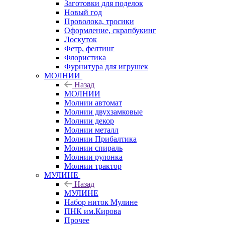
Заготовки для поделок
Новый год
Проволока, тросики
Оформление, скрапбукинг
Лоскуток
Фетр, фелтинг
Флористика
Фурнитура для игрушек
МОЛНИИ
Назад
МОЛНИИ
Молнии автомат
Молнии двухзамковые
Молнии декор
Молнии металл
Молнии Прибалтика
Молнии спираль
Молнии рулонка
Молнии трактор
МУЛИНЕ
Назад
МУЛИНЕ
Набор ниток Мулине
ПНК им.Кирова
Прочее