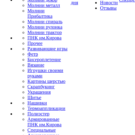
дня
Новости
Молнии металл
Отзывы
Молнии
Прибалтика
Молнии спираль
Молнии рулонка
Молнии трактор
ПНК им.Кирова
Прочее
Развивающие игры
Фетр
Бисероплетение
Вязание
Игрушки своими
руками
Картины шерстью
Скрапбукинг
Украшения
Шитье
Нашивки
Термоаппликации
Полиэстер
Армированные
ПНК им.Кирова
Специальные