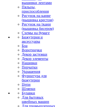
вышивки лентами
Пяльцы,
приспособления
Рисунок на канве
(вышивка крестом)
Рисунок на ткани
(вышивка бисером)
Схемы на бумаге
Бижутерия и
аксессуары
Боа
Воротнички
Декор застежки
Декор элементы
Нашивки
Перчатки
Украшения
Фурнитура для
бижутерии
Цепи
Шляпки
Булавки
Для бытовых
швейных машин
Для промышленных