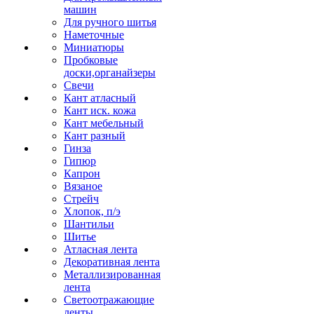
машин
Для ручного шитья
Наметочные
Миниатюры
Пробковые
доски,органайзеры
Свечи
Кант атласный
Кант иск. кожа
Кант мебельный
Кант разный
Гинза
Гипюр
Капрон
Вязаное
Стрейч
Хлопок, п/э
Шантильи
Шитье
Атласная лента
Декоративная лента
Металлизированная
лента
Светоотражающие
ленты