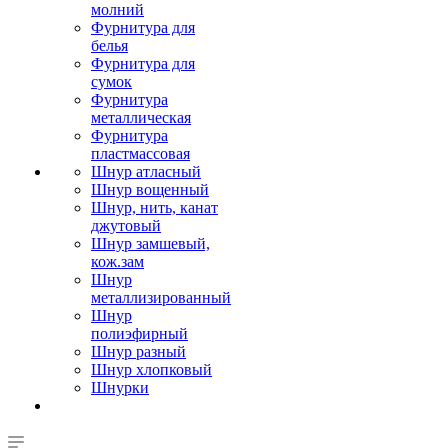
молний
Фурнитура для
белья
Фурнитура для
сумок
Фурнитура
металлическая
Фурнитура
пластмассовая
Шнур атласный
Шнур вощенный
Шнур, нить, канат
джутовый
Шнур замшевый,
кож.зам
Шнур
металлизированный
Шнур
полиэфирный
Шнур разный
Шнур хлопковый
Шнурки