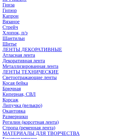
Гинза
Гипюр
Капрон
Вязаное
Стрейч
Хлопок, п/э
Шантильи
Шитье
ЛЕНТЫ ДЕКОРАТИВНЫЕ
Атласная лента
Декоративная лента
Металлизированная лента
ЛЕНТЫ ТЕХНИЧЕСКИЕ
Светоотражающие ленты
Косая бейка
Брючная
Киперная, СВЛ
Корсаж
Липучка (велькро)
Окантовка
Размерники
Регилин (корсетная лента)
Стропа (ременная лента)
МАТЕРИАЛЫ ДЛЯ ТВОРЧЕСТВА
Бисероплетение