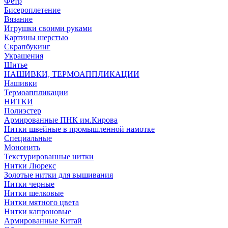
Фетр
Бисероплетение
Вязание
Игрушки своими руками
Картины шерстью
Скрапбукинг
Украшения
Шитье
НАШИВКИ, ТЕРМОАППЛИКАЦИИ
Нашивки
Термоаппликации
НИТКИ
Полиэстер
Армированные ПНК им.Кирова
Нитки швейные в промышленной намотке
Специальные
Мононить
Текстурированные нитки
Нитки Люрекс
Золотые нитки для вышивания
Нитки черные
Нитки шелковые
Нитки мятного цвета
Нитки капроновые
Армированные Китай