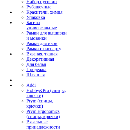
Набор пуговиц
Рубашечные
Красители. химия
Упаковка
Багеты
универсальные
Рамки для вышивки
и мозаики
Рамки для икон
Рамки с паспарту
Вязаная, тканая
Декоративная
Для белья
Продежка
Шляпная
Addi
Hobby&Pro (спицы,
крючки)
Prym (спицы,
крючки)
Prym Ergonomics
(спицы, крючки)
Вязальные
принадлежности