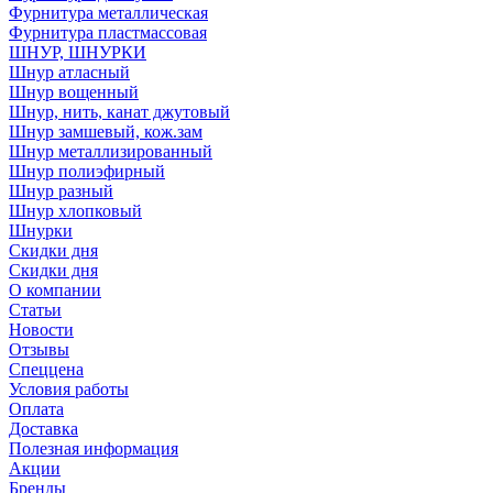
Фурнитура металлическая
Фурнитура пластмассовая
ШНУР, ШНУРКИ
Шнур атласный
Шнур вощенный
Шнур, нить, канат джутовый
Шнур замшевый, кож.зам
Шнур металлизированный
Шнур полиэфирный
Шнур разный
Шнур хлопковый
Шнурки
Скидки дня
Скидки дня
О компании
Статьи
Новости
Отзывы
Спеццена
Условия работы
Оплата
Доставка
Полезная информация
Акции
Бренды