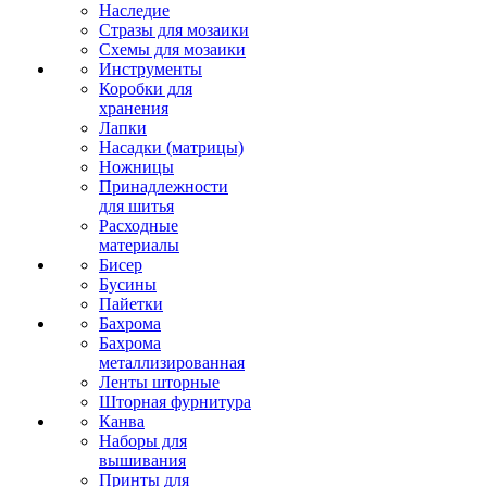
Наследие
Стразы для мозаики
Схемы для мозаики
Инструменты
Коробки для
хранения
Лапки
Насадки (матрицы)
Ножницы
Принадлежности
для шитья
Расходные
материалы
Бисер
Бусины
Пайетки
Бахрома
Бахрома
металлизированная
Ленты шторные
Шторная фурнитура
Канва
Наборы для
вышивания
Принты для