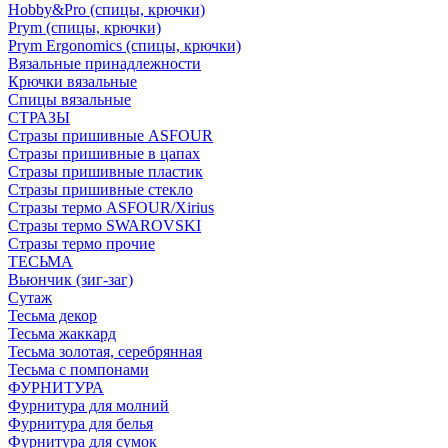
Hobby&Pro (спицы, крючки)
Prym (спицы, крючки)
Prym Ergonomics (спицы, крючки)
Вязальные принадлежности
Крючки вязальные
Спицы вязальные
СТРАЗЫ
Стразы пришивные ASFOUR
Стразы пришивные в цапах
Стразы пришивные пластик
Стразы пришивные стекло
Стразы термо ASFOUR/Xirius
Стразы термо SWAROVSKI
Стразы термо прочие
ТЕСЬМА
Вьюнчик (зиг-заг)
Сутаж
Тесьма декор
Тесьма жаккард
Тесьма золотая, серебрянная
Тесьма с помпонами
ФУРНИТУРА
Фурнитура для молний
Фурнитура для белья
Фурнитура для сумок