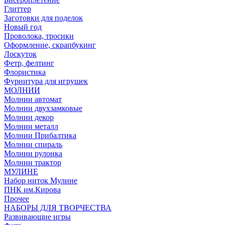
Глиттер
Заготовки для поделок
Новый год
Проволока, тросики
Оформление, скрапбукинг
Лоскуток
Фетр, фелтинг
Флористика
Фурнитура для игрушек
МОЛНИИ
Молнии автомат
Молнии двухзамковые
Молнии декор
Молнии металл
Молнии Прибалтика
Молнии спираль
Молнии рулонка
Молнии трактор
МУЛИНЕ
Набор ниток Мулине
ПНК им.Кирова
Прочее
НАБОРЫ ДЛЯ ТВОРЧЕСТВА
Развивающие игры