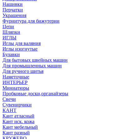
Нашивки
Перчатки
Украшения
Фурнитура для бижутерии
Цепи
Шляпки
ИГЛЫ
Иглы для валяния
Иглы изогнутые
Булавки
Для бытовых швейных машин
Для промышленных машин
Для ручного шитья
Наметочные
ИНТЕРЬЕР
Миниатюры
Пробковые доски,органайзеры
Свечи
Сувенирчики
КАНТ
Кант атласный
Кант иск. кожа
Кант мебельный
Кант разный
КРУЖЕВО