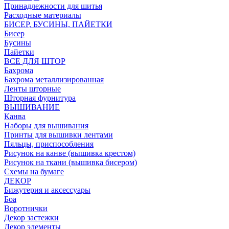
Принадлежности для шитья
Расходные материалы
БИСЕР, БУСИНЫ, ПАЙЕТКИ
Бисер
Бусины
Пайетки
ВСЕ ДЛЯ ШТОР
Бахрома
Бахрома металлизированная
Ленты шторные
Шторная фурнитура
ВЫШИВАНИЕ
Канва
Наборы для вышивания
Принты для вышивки лентами
Пяльцы, приспособления
Рисунок на канве (вышивка крестом)
Рисунок на ткани (вышивка бисером)
Схемы на бумаге
ДЕКОР
Бижутерия и аксессуары
Боа
Воротнички
Декор застежки
Декор элементы