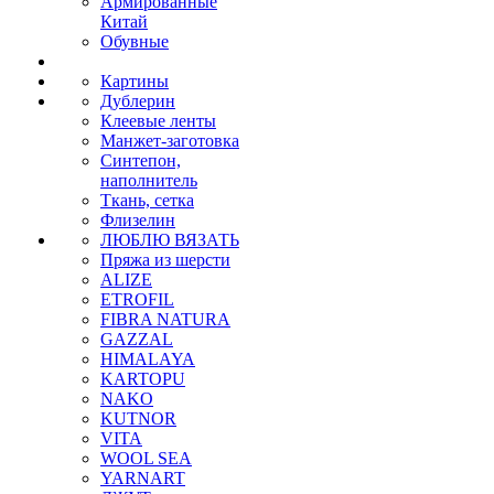
Армированные
Китай
Обувные
Картины
Дублерин
Клеевые ленты
Манжет-заготовка
Синтепон,
наполнитель
Ткань, сетка
Флизелин
ЛЮБЛЮ ВЯЗАТЬ
Пряжа из шерсти
ALIZE
ETROFIL
FIBRA NATURA
GAZZAL
HIMALAYA
KARTOPU
NAKO
KUTNOR
VITA
WOOL SEA
YARNART