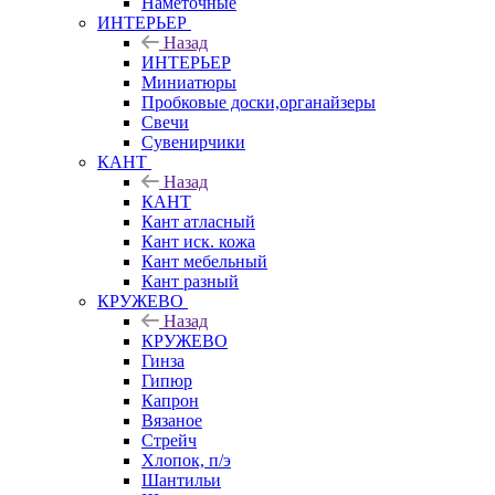
Наметочные
ИНТЕРЬЕР
Назад
ИНТЕРЬЕР
Миниатюры
Пробковые доски,органайзеры
Свечи
Сувенирчики
КАНТ
Назад
КАНТ
Кант атласный
Кант иск. кожа
Кант мебельный
Кант разный
КРУЖЕВО
Назад
КРУЖЕВО
Гинза
Гипюр
Капрон
Вязаное
Стрейч
Хлопок, п/э
Шантильи