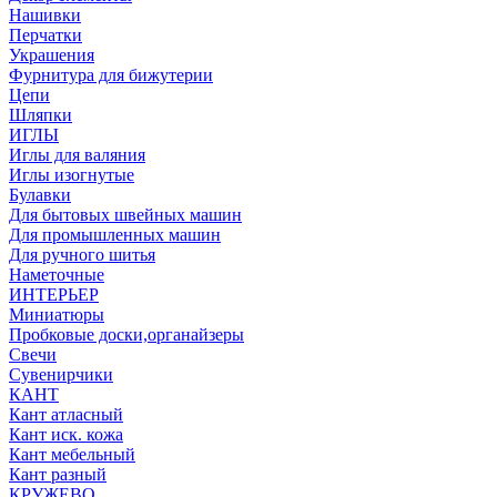
Нашивки
Перчатки
Украшения
Фурнитура для бижутерии
Цепи
Шляпки
ИГЛЫ
Иглы для валяния
Иглы изогнутые
Булавки
Для бытовых швейных машин
Для промышленных машин
Для ручного шитья
Наметочные
ИНТЕРЬЕР
Миниатюры
Пробковые доски,органайзеры
Свечи
Сувенирчики
КАНТ
Кант атласный
Кант иск. кожа
Кант мебельный
Кант разный
КРУЖЕВО