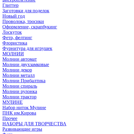
Глиттер
Заготовки для поделок
Новый год
Проволока, тросики
Оформление, скрапбукинг
Лоскуток
Фетр, фелтинг
Флористика
Фурнитура для игрушек
МОЛНИИ
Молнии автомат
Молнии двухзамковые
Молнии декор
Молнии металл
Молнии Прибалтика
Молнии спираль
Молнии рулонка
Молнии трактор
МУЛИНЕ
Набор ниток Мулине
ПНК им.Кирова
Прочее
НАБОРЫ ДЛЯ ТВОРЧЕСТВА
Развивающие игры