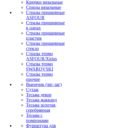
Крючки вязальные
Спицы вязальные
Стразы пришивные
ASFOUR
Стразы пришивные
в цапах
Стразы пришивные
пластик
Стразы пришивные
стекло
Стразы термо
ASFOUR/Xirius
Стразы термо
SWAROVSKI
Стразы термо
прочие
Вьюнчик (зиг-заг)
Сутаж
Тесьма декор
Тесьма жаккард
Тесьма золотая,
серебрянная
Тесьма с
помпонами
Фурнитура для