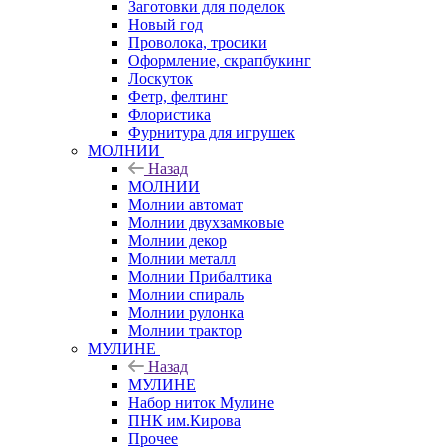
Заготовки для поделок
Новый год
Проволока, тросики
Оформление, скрапбукинг
Лоскуток
Фетр, фелтинг
Флористика
Фурнитура для игрушек
МОЛНИИ
Назад
МОЛНИИ
Молнии автомат
Молнии двухзамковые
Молнии декор
Молнии металл
Молнии Прибалтика
Молнии спираль
Молнии рулонка
Молнии трактор
МУЛИНЕ
Назад
МУЛИНЕ
Набор ниток Мулине
ПНК им.Кирова
Прочее