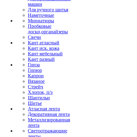
машин
Для ручного шитья
Наметочные
Миниатюры
Пробковые
доски,органайзеры
Свечи
Кант атласный
Кант иск. кожа
Кант мебельный
Кант разный
Гинза
Гипюр
Капрон
Вязаное
Стрейч
Хлопок, п/э
Шантильи
Шитье
Атласная лента
Декоративная лента
Металлизированная
лента
Светоотражающие
ленты