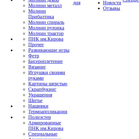
дня
Новости
Молнии металл
Отзывы
Молнии
Прибалтика
Молнии спираль
Молнии рулонка
Молнии трактор
ПНК им.Кирова
Прочее
Развивающие игры
Фетр
Бисероплетение
Вязание
Игрушки своими
руками
Картины шерстью
Скрапбукинг
Украшения
Шитье
Нашивки
Термоаппликации
Полиэстер
Армированные
ПНК им.Кирова
Специальные