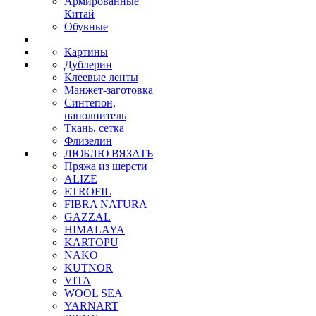
Армированные
Китай
Обувные
Картины
Дублерин
Клеевые ленты
Манжет-заготовка
Синтепон,
наполнитель
Ткань, сетка
Флизелин
ЛЮБЛЮ ВЯЗАТЬ
Пряжа из шерсти
ALIZE
ETROFIL
FIBRA NATURA
GAZZAL
HIMALAYA
KARTOPU
NAKO
KUTNOR
VITA
WOOL SEA
YARNART