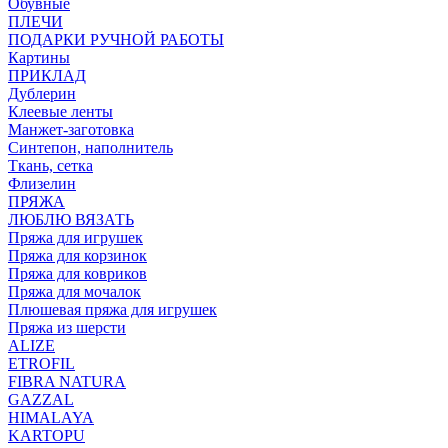
Обувные
ПЛЕЧИ
ПОДАРКИ РУЧНОЙ РАБОТЫ
Картины
ПРИКЛАД
Дублерин
Клеевые ленты
Манжет-заготовка
Синтепон, наполнитель
Ткань, сетка
Флизелин
ПРЯЖА
ЛЮБЛЮ ВЯЗАТЬ
Пряжа для игрушек
Пряжа для корзинок
Пряжа для ковриков
Пряжа для мочалок
Плюшевая пряжа для игрушек
Пряжа из шерсти
ALIZE
ETROFIL
FIBRA NATURA
GAZZAL
HIMALAYA
KARTOPU