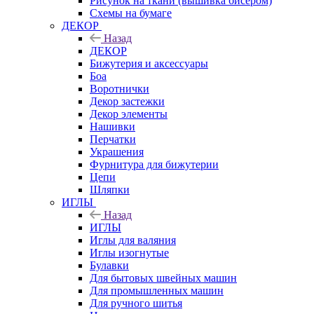
Рисунок на ткани (вышивка бисером)
Схемы на бумаге
ДЕКОР
Назад
ДЕКОР
Бижутерия и аксессуары
Боа
Воротнички
Декор застежки
Декор элементы
Нашивки
Перчатки
Украшения
Фурнитура для бижутерии
Цепи
Шляпки
ИГЛЫ
Назад
ИГЛЫ
Иглы для валяния
Иглы изогнутые
Булавки
Для бытовых швейных машин
Для промышленных машин
Для ручного шитья