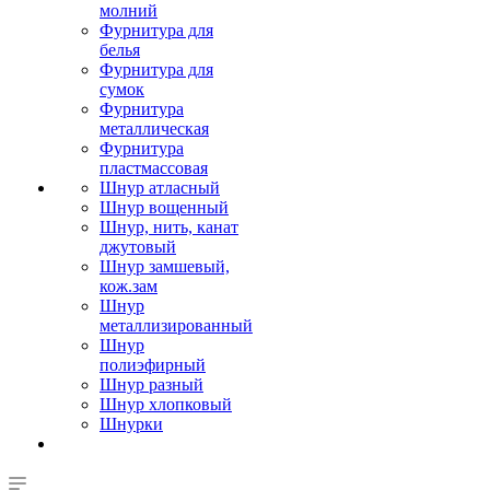
молний
Фурнитура для
белья
Фурнитура для
сумок
Фурнитура
металлическая
Фурнитура
пластмассовая
Шнур атласный
Шнур вощенный
Шнур, нить, канат
джутовый
Шнур замшевый,
кож.зам
Шнур
металлизированный
Шнур
полиэфирный
Шнур разный
Шнур хлопковый
Шнурки