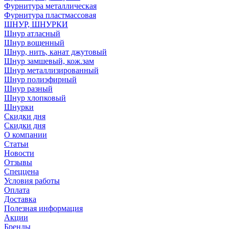
Фурнитура металлическая
Фурнитура пластмассовая
ШНУР, ШНУРКИ
Шнур атласный
Шнур вощенный
Шнур, нить, канат джутовый
Шнур замшевый, кож.зам
Шнур металлизированный
Шнур полиэфирный
Шнур разный
Шнур хлопковый
Шнурки
Скидки дня
Скидки дня
О компании
Статьи
Новости
Отзывы
Спеццена
Условия работы
Оплата
Доставка
Полезная информация
Акции
Бренды