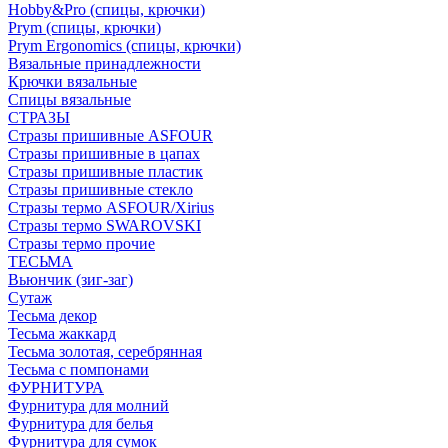
Hobby&Pro (спицы, крючки)
Prym (спицы, крючки)
Prym Ergonomics (спицы, крючки)
Вязальные принадлежности
Крючки вязальные
Спицы вязальные
СТРАЗЫ
Стразы пришивные ASFOUR
Стразы пришивные в цапах
Стразы пришивные пластик
Стразы пришивные стекло
Стразы термо ASFOUR/Xirius
Стразы термо SWAROVSKI
Стразы термо прочие
ТЕСЬМА
Вьюнчик (зиг-заг)
Сутаж
Тесьма декор
Тесьма жаккард
Тесьма золотая, серебрянная
Тесьма с помпонами
ФУРНИТУРА
Фурнитура для молний
Фурнитура для белья
Фурнитура для сумок