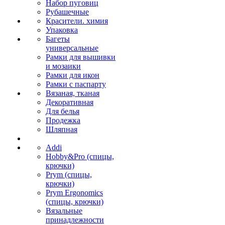
Набор пуговиц
Рубашечные
Красители. химия
Упаковка
Багеты
универсальные
Рамки для вышивки
и мозаики
Рамки для икон
Рамки с паспарту
Вязаная, тканая
Декоративная
Для белья
Продежка
Шляпная
Addi
Hobby&Pro (спицы,
крючки)
Prym (спицы,
крючки)
Prym Ergonomics
(спицы, крючки)
Вязальные
принадлежности