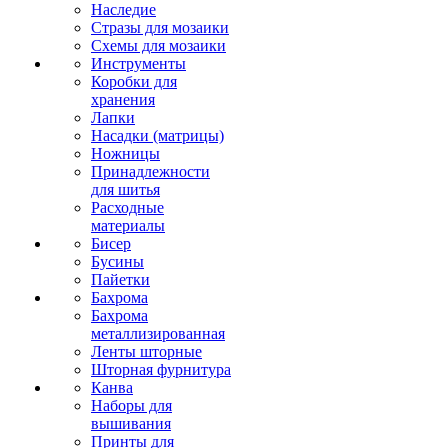
Наследие
Стразы для мозаики
Схемы для мозаики
Инструменты
Коробки для
хранения
Лапки
Насадки (матрицы)
Ножницы
Принадлежности
для шитья
Расходные
материалы
Бисер
Бусины
Пайетки
Бахрома
Бахрома
металлизированная
Ленты шторные
Шторная фурнитура
Канва
Наборы для
вышивания
Принты для