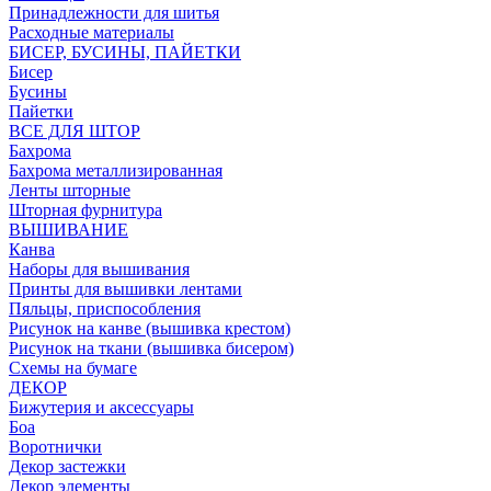
Принадлежности для шитья
Расходные материалы
БИСЕР, БУСИНЫ, ПАЙЕТКИ
Бисер
Бусины
Пайетки
ВСЕ ДЛЯ ШТОР
Бахрома
Бахрома металлизированная
Ленты шторные
Шторная фурнитура
ВЫШИВАНИЕ
Канва
Наборы для вышивания
Принты для вышивки лентами
Пяльцы, приспособления
Рисунок на канве (вышивка крестом)
Рисунок на ткани (вышивка бисером)
Схемы на бумаге
ДЕКОР
Бижутерия и аксессуары
Боа
Воротнички
Декор застежки
Декор элементы