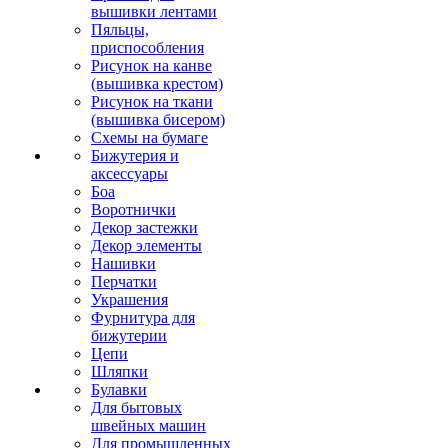
вышивки лентами
Пяльцы,
приспособления
Рисунок на канве
(вышивка крестом)
Рисунок на ткани
(вышивка бисером)
Схемы на бумаге
Бижутерия и
аксессуары
Боа
Воротнички
Декор застежки
Декор элементы
Нашивки
Перчатки
Украшения
Фурнитура для
бижутерии
Цепи
Шляпки
Булавки
Для бытовых
швейных машин
Для промышленных