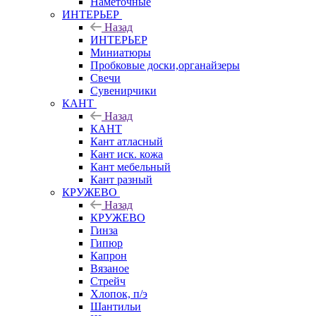
Наметочные
ИНТЕРЬЕР
Назад
ИНТЕРЬЕР
Миниатюры
Пробковые доски,органайзеры
Свечи
Сувенирчики
КАНТ
Назад
КАНТ
Кант атласный
Кант иск. кожа
Кант мебельный
Кант разный
КРУЖЕВО
Назад
КРУЖЕВО
Гинза
Гипюр
Капрон
Вязаное
Стрейч
Хлопок, п/э
Шантильи