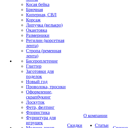
Косая бейка
Брючная
Киперная, СВЛ
Корсаж
Липучка (велькро)
Окантовка
Размерники
Регилин (корсетная
лента)
Стропа (ременная
лента)
Бисероплетение
Глиттер
Заготовки для
поделок
Новый год
Проволока, тросики
Оформление,
скрапбукинг
Лоскуток
Фетр, фелтинг
Флористика
О компании
Фурнитура для
игрушек
Скидки
Статьи
Молнии декор
Спецце