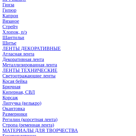
Гинза
Гипюр
Капрон
Вязаное
Стрейч
Хлопок, п/э
Шантильи
Шитье
ЛЕНТЫ ДЕКОРАТИВНЫЕ
Атласная лента
Декоративная лента
Металлизированная лента
ЛЕНТЫ ТЕХНИЧЕСКИЕ
Светоотражающие ленты
Косая бейка
Брючная
Киперная, СВЛ
Корсаж
Липучка (велькро)
Окантовка
Размерники
Регилин (корсетная лента)
Стропа (ременная лента)
МАТЕРИАЛЫ ДЛЯ ТВОРЧЕСТВА
Бисероплетение