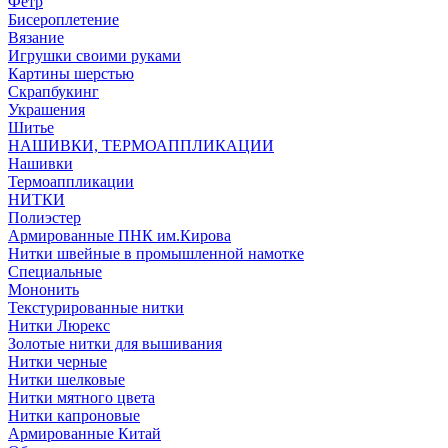
Фетр
Бисероплетение
Вязание
Игрушки своими руками
Картины шерстью
Скрапбукинг
Украшения
Шитье
НАШИВКИ, ТЕРМОАППЛИКАЦИИ
Нашивки
Термоаппликации
НИТКИ
Полиэстер
Армированные ПНК им.Кирова
Нитки швейные в промышленной намотке
Специальные
Мононить
Текстурированные нитки
Нитки Люрекс
Золотые нитки для вышивания
Нитки черные
Нитки шелковые
Нитки мятного цвета
Нитки капроновые
Армированные Китай