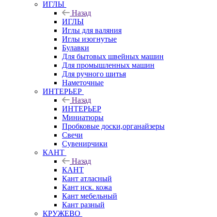
ИГЛЫ
Назад
ИГЛЫ
Иглы для валяния
Иглы изогнутые
Булавки
Для бытовых швейных машин
Для промышленных машин
Для ручного шитья
Наметочные
ИНТЕРЬЕР
Назад
ИНТЕРЬЕР
Миниатюры
Пробковые доски,органайзеры
Свечи
Сувенирчики
КАНТ
Назад
КАНТ
Кант атласный
Кант иск. кожа
Кант мебельный
Кант разный
КРУЖЕВО