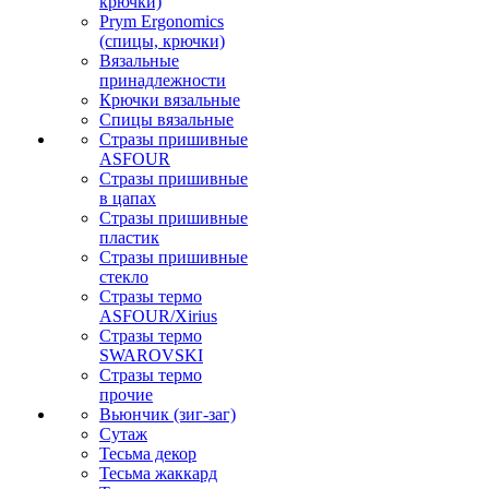
крючки)
Prym Ergonomics
(спицы, крючки)
Вязальные
принадлежности
Крючки вязальные
Спицы вязальные
Стразы пришивные
ASFOUR
Стразы пришивные
в цапах
Стразы пришивные
пластик
Стразы пришивные
стекло
Стразы термо
ASFOUR/Xirius
Стразы термо
SWAROVSKI
Стразы термо
прочие
Вьюнчик (зиг-заг)
Сутаж
Тесьма декор
Тесьма жаккард