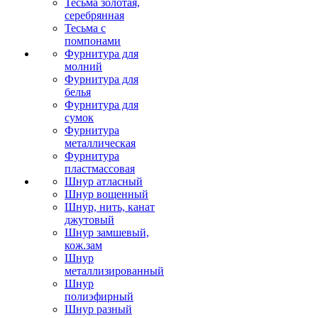
Тесьма золотая,
серебрянная
Тесьма с
помпонами
Фурнитура для
молний
Фурнитура для
белья
Фурнитура для
сумок
Фурнитура
металлическая
Фурнитура
пластмассовая
Шнур атласный
Шнур вощенный
Шнур, нить, канат
джутовый
Шнур замшевый,
кож.зам
Шнур
металлизированный
Шнур
полиэфирный
Шнур разный