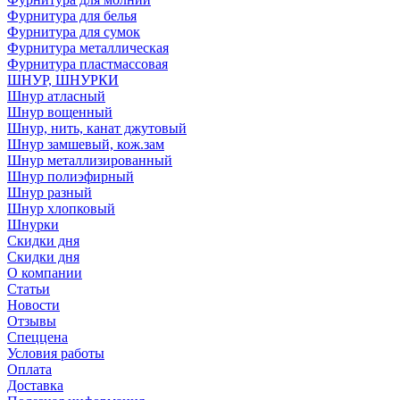
Фурнитура для белья
Фурнитура для сумок
Фурнитура металлическая
Фурнитура пластмассовая
ШНУР, ШНУРКИ
Шнур атласный
Шнур вощенный
Шнур, нить, канат джутовый
Шнур замшевый, кож.зам
Шнур металлизированный
Шнур полиэфирный
Шнур разный
Шнур хлопковый
Шнурки
Скидки дня
Скидки дня
О компании
Статьи
Новости
Отзывы
Спеццена
Условия работы
Оплата
Доставка