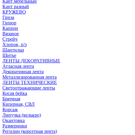
Кант мебельный
Кант разный
КРУЖЕВО
Гинза
Гипюр
Капрон
Вязаное
Стрейч
Хлопок, п/э
Шантильи
Шитье
ЛЕНТЫ ДЕКОРАТИВНЫЕ
Атласная лента
Декоративная лента
Металлизированная лента
ЛЕНТЫ ТЕХНИЧЕСКИЕ
Светоотражающие ленты
Косая бейка
Брючная
Киперная, СВЛ
Корсаж
Липучка (велькро)
Окантовка
Размерники
Регилин (корсетная лента)