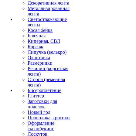
Декоративная лента
Металлизированная
лента
Светоотражающие
ленты
Косая бейка
Брючная
Киперная, СВЛ
Корсаж
Липучка (велькро)
Окантовка
Размерники
Регилин (корсетная
лента)
Стропа (ременная
лента)
Бисероплетение
Глиттер
Заготовки для
поделок
Новый год
Проволока, тросики
Оформление,
скрапбукинг
Лоскуток