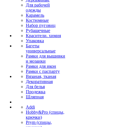
Для рабочей
одежды
Карамель
Костюмные
Набор пуговиц
Рубашечные
Красители. химия
Упаковка
Багеты
универсальные
Рамки для вышивки
и мозаики
Рамки для икон
Рамки с паспарту
Вязаная, тканая
Декоративная
Для белья
Продежка
Шляпная
Addi
Hobby&Pro (спицы,
крючки)
Prym (спицы,