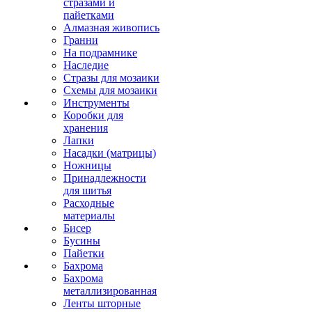
стразами и
пайетками
Алмазная живопись
Гранни
На подрамнике
Наследие
Стразы для мозаики
Схемы для мозаики
Инструменты
Коробки для
хранения
Лапки
Насадки (матрицы)
Ножницы
Принадлежности
для шитья
Расходные
материалы
Бисер
Бусины
Пайетки
Бахрома
Бахрома
металлизированная
Ленты шторные