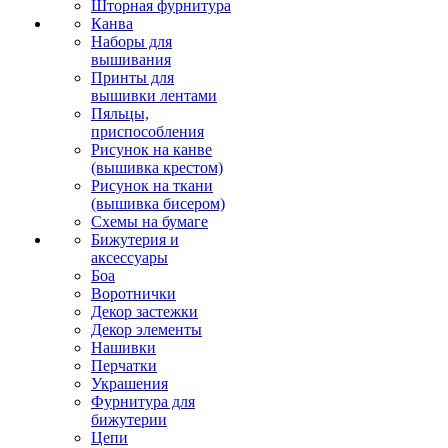
Шторная фурнитура
Канва
Наборы для
вышивания
Принты для
вышивки лентами
Пяльцы,
приспособления
Рисунок на канве
(вышивка крестом)
Рисунок на ткани
(вышивка бисером)
Схемы на бумаге
Бижутерия и
аксессуары
Боа
Воротнички
Декор застежки
Декор элементы
Нашивки
Перчатки
Украшения
Фурнитура для
бижутерии
Цепи