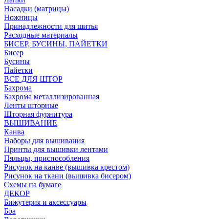
Насадки (матрицы)
Ножницы
Принадлежности для шитья
Расходные материалы
БИСЕР, БУСИНЫ, ПАЙЕТКИ
Бисер
Бусины
Пайетки
ВСЕ ДЛЯ ШТОР
Бахрома
Бахрома металлизированная
Ленты шторные
Шторная фурнитура
ВЫШИВАНИЕ
Канва
Наборы для вышивания
Принты для вышивки лентами
Пяльцы, приспособления
Рисунок на канве (вышивка крестом)
Рисунок на ткани (вышивка бисером)
Схемы на бумаге
ДЕКОР
Бижутерия и аксессуары
Боа