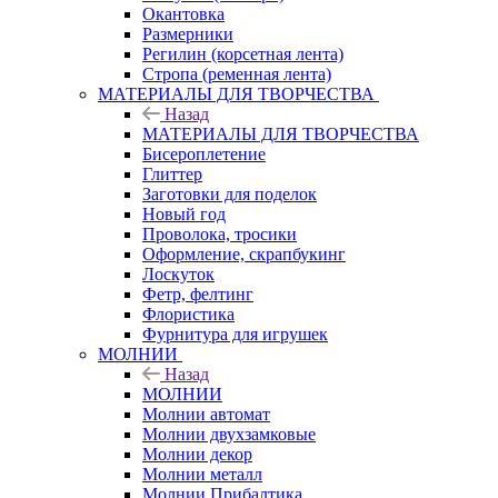
Окантовка
Размерники
Регилин (корсетная лента)
Стропа (ременная лента)
МАТЕРИАЛЫ ДЛЯ ТВОРЧЕСТВА
Назад
МАТЕРИАЛЫ ДЛЯ ТВОРЧЕСТВА
Бисероплетение
Глиттер
Заготовки для поделок
Новый год
Проволока, тросики
Оформление, скрапбукинг
Лоскуток
Фетр, фелтинг
Флористика
Фурнитура для игрушек
МОЛНИИ
Назад
МОЛНИИ
Молнии автомат
Молнии двухзамковые
Молнии декор
Молнии металл
Молнии Прибалтика