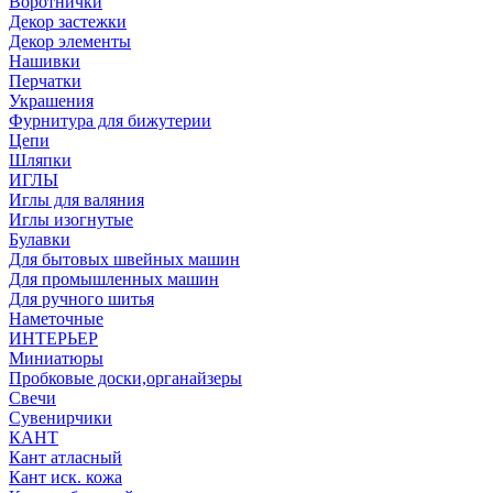
Воротнички
Декор застежки
Декор элементы
Нашивки
Перчатки
Украшения
Фурнитура для бижутерии
Цепи
Шляпки
ИГЛЫ
Иглы для валяния
Иглы изогнутые
Булавки
Для бытовых швейных машин
Для промышленных машин
Для ручного шитья
Наметочные
ИНТЕРЬЕР
Миниатюры
Пробковые доски,органайзеры
Свечи
Сувенирчики
КАНТ
Кант атласный
Кант иск. кожа