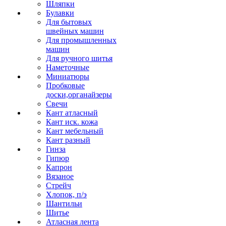
Шляпки
Булавки
Для бытовых
швейных машин
Для промышленных
машин
Для ручного шитья
Наметочные
Миниатюры
Пробковые
доски,органайзеры
Свечи
Кант атласный
Кант иск. кожа
Кант мебельный
Кант разный
Гинза
Гипюр
Капрон
Вязаное
Стрейч
Хлопок, п/э
Шантильи
Шитье
Атласная лента