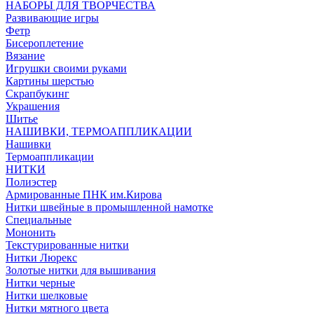
НАБОРЫ ДЛЯ ТВОРЧЕСТВА
Развивающие игры
Фетр
Бисероплетение
Вязание
Игрушки своими руками
Картины шерстью
Скрапбукинг
Украшения
Шитье
НАШИВКИ, ТЕРМОАППЛИКАЦИИ
Нашивки
Термоаппликации
НИТКИ
Полиэстер
Армированные ПНК им.Кирова
Нитки швейные в промышленной намотке
Специальные
Мононить
Текстурированные нитки
Нитки Люрекс
Золотые нитки для вышивания
Нитки черные
Нитки шелковые
Нитки мятного цвета