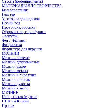
Стропа (ременная лента)
МАТЕРИАЛЫ ДЛЯ ТВОРЧЕСТВА
Бисероплетение
Глиттер
Заготовки для поделок
Новый год
Проволока, тросики
Оформление, скрапбукинг
Лоскуток
Фетр, фелтинг
Флористика
Фурнитура для игрушек
МОЛНИИ
Молнии автомат
Молнии двухзамковые
Молнии декор
Молнии металл
Молнии Прибалтика
Молнии спираль
Молнии рулонка
Молнии трактор
МУЛИНЕ
Набор ниток Мулине
ПНК им.Кирова
Прочее