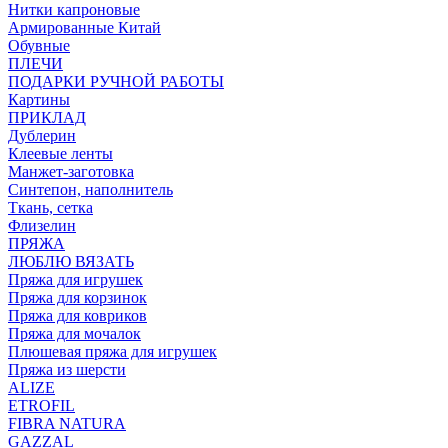
Нитки капроновые
Армированные Китай
Обувные
ПЛЕЧИ
ПОДАРКИ РУЧНОЙ РАБОТЫ
Картины
ПРИКЛАД
Дублерин
Клеевые ленты
Манжет-заготовка
Синтепон, наполнитель
Ткань, сетка
Флизелин
ПРЯЖА
ЛЮБЛЮ ВЯЗАТЬ
Пряжа для игрушек
Пряжа для корзинок
Пряжа для ковриков
Пряжа для мочалок
Плюшевая пряжа для игрушек
Пряжа из шерсти
ALIZE
ETROFIL
FIBRA NATURA
GAZZAL