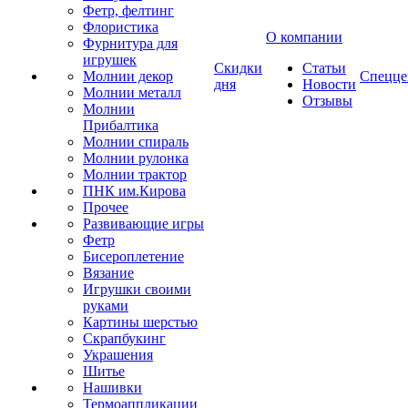
Фетр, фелтинг
Флористика
О компании
Фурнитура для
игрушек
Скидки
Статьи
Молнии декор
Спецце
дня
Новости
Молнии металл
Отзывы
Молнии
Прибалтика
Молнии спираль
Молнии рулонка
Молнии трактор
ПНК им.Кирова
Прочее
Развивающие игры
Фетр
Бисероплетение
Вязание
Игрушки своими
руками
Картины шерстью
Скрапбукинг
Украшения
Шитье
Нашивки
Термоаппликации