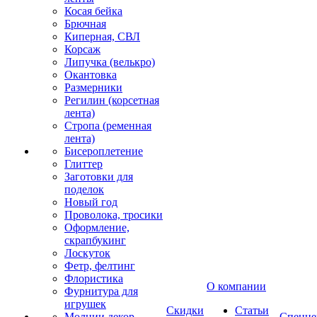
Косая бейка
Брючная
Киперная, СВЛ
Корсаж
Липучка (велькро)
Окантовка
Размерники
Регилин (корсетная
лента)
Стропа (ременная
лента)
Бисероплетение
Глиттер
Заготовки для
поделок
Новый год
Проволока, тросики
Оформление,
скрапбукинг
Лоскуток
Фетр, фелтинг
Флористика
О компании
Фурнитура для
игрушек
Скидки
Статьи
Молнии декор
Спецце