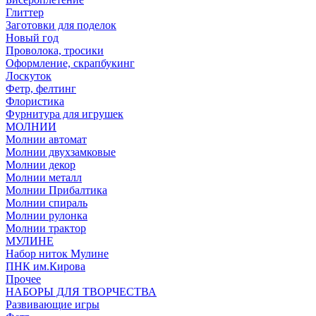
Глиттер
Заготовки для поделок
Новый год
Проволока, тросики
Оформление, скрапбукинг
Лоскуток
Фетр, фелтинг
Флористика
Фурнитура для игрушек
МОЛНИИ
Молнии автомат
Молнии двухзамковые
Молнии декор
Молнии металл
Молнии Прибалтика
Молнии спираль
Молнии рулонка
Молнии трактор
МУЛИНЕ
Набор ниток Мулине
ПНК им.Кирова
Прочее
НАБОРЫ ДЛЯ ТВОРЧЕСТВА
Развивающие игры