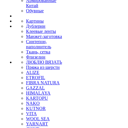
Армированные
Китай
Обувные
Картины
Дублерин
Клеевые ленты
Манжет-заготовка
Синтепон,
наполнитель
Ткань, сетка
Флизелин
ЛЮБЛЮ ВЯЗАТЬ
Пряжа из шерсти
ALIZE
ETROFIL
FIBRA NATURA
GAZZAL
HIMALAYA
KARTOPU
NAKO
KUTNOR
VITA
WOOL SEA
YARNART