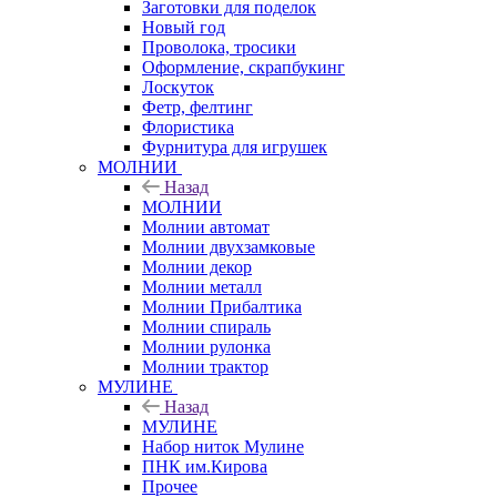
Заготовки для поделок
Новый год
Проволока, тросики
Оформление, скрапбукинг
Лоскуток
Фетр, фелтинг
Флористика
Фурнитура для игрушек
МОЛНИИ
Назад
МОЛНИИ
Молнии автомат
Молнии двухзамковые
Молнии декор
Молнии металл
Молнии Прибалтика
Молнии спираль
Молнии рулонка
Молнии трактор
МУЛИНЕ
Назад
МУЛИНЕ
Набор ниток Мулине
ПНК им.Кирова
Прочее