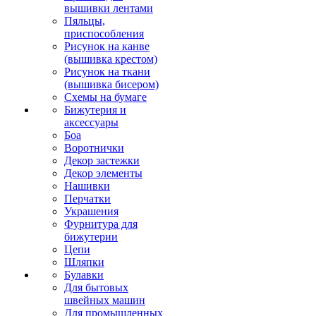
вышивки лентами
Пяльцы,
приспособления
Рисунок на канве
(вышивка крестом)
Рисунок на ткани
(вышивка бисером)
Схемы на бумаге
Бижутерия и
аксессуары
Боа
Воротнички
Декор застежки
Декор элементы
Нашивки
Перчатки
Украшения
Фурнитура для
бижутерии
Цепи
Шляпки
Булавки
Для бытовых
швейных машин
Для промышленных