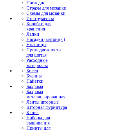
Наследие
Стразы для мозаики
Схемы для мозаики
Инструменты
Коробки для
хранения
Лапки
Насадки (матрицы)
Ножницы
Принадлежности
для шитья
Расходные
материалы
Бисер
Бусины
Пайетки
Бахрома
Бахрома
металлизированная
Ленты шторные
Шторная фурнитура
Канва
Наборы для
вышивания
Принты для