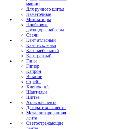
машин
Для ручного шитья
Наметочные
Миниатюры
Пробковые
доски,органайзеры
Свечи
Кант атласный
Кант иск. кожа
Кант мебельный
Кант разный
Гинза
Гипюр
Капрон
Вязаное
Стрейч
Хлопок, п/э
Шантильи
Шитье
Атласная лента
Декоративная лента
Металлизированная
лента
Светоотражающие
ленты