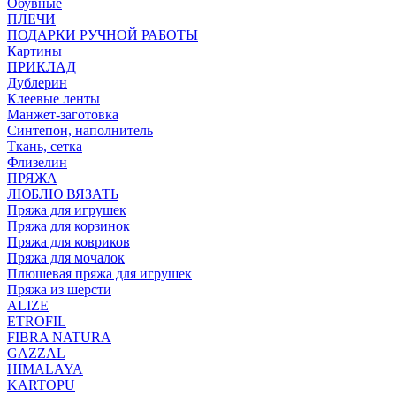
Обувные
ПЛЕЧИ
ПОДАРКИ РУЧНОЙ РАБОТЫ
Картины
ПРИКЛАД
Дублерин
Клеевые ленты
Манжет-заготовка
Синтепон, наполнитель
Ткань, сетка
Флизелин
ПРЯЖА
ЛЮБЛЮ ВЯЗАТЬ
Пряжа для игрушек
Пряжа для корзинок
Пряжа для ковриков
Пряжа для мочалок
Плюшевая пряжа для игрушек
Пряжа из шерсти
ALIZE
ETROFIL
FIBRA NATURA
GAZZAL
HIMALAYA
KARTOPU