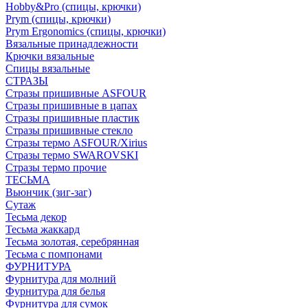
Hobby&Pro (спицы, крючки)
Prym (спицы, крючки)
Prym Ergonomics (спицы, крючки)
Вязальные принадлежности
Крючки вязальные
Спицы вязальные
СТРАЗЫ
Стразы пришивные ASFOUR
Стразы пришивные в цапах
Стразы пришивные пластик
Стразы пришивные стекло
Стразы термо ASFOUR/Xirius
Стразы термо SWAROVSKI
Стразы термо прочие
ТЕСЬМА
Вьюнчик (зиг-заг)
Сутаж
Тесьма декор
Тесьма жаккард
Тесьма золотая, серебрянная
Тесьма с помпонами
ФУРНИТУРА
Фурнитура для молний
Фурнитура для белья
Фурнитура для сумок