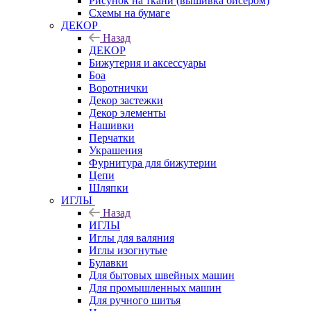
Рисунок на ткани (вышивка бисером)
Схемы на бумаге
ДЕКОР
Назад
ДЕКОР
Бижутерия и аксессуары
Боа
Воротнички
Декор застежки
Декор элементы
Нашивки
Перчатки
Украшения
Фурнитура для бижутерии
Цепи
Шляпки
ИГЛЫ
Назад
ИГЛЫ
Иглы для валяния
Иглы изогнутые
Булавки
Для бытовых швейных машин
Для промышленных машин
Для ручного шитья