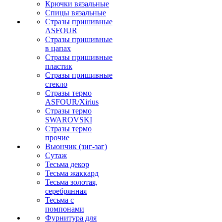
Крючки вязальные
Спицы вязальные
Стразы пришивные
ASFOUR
Стразы пришивные
в цапах
Стразы пришивные
пластик
Стразы пришивные
стекло
Стразы термо
ASFOUR/Xirius
Стразы термо
SWAROVSKI
Стразы термо
прочие
Вьюнчик (зиг-заг)
Сутаж
Тесьма декор
Тесьма жаккард
Тесьма золотая,
серебрянная
Тесьма с
помпонами
Фурнитура для