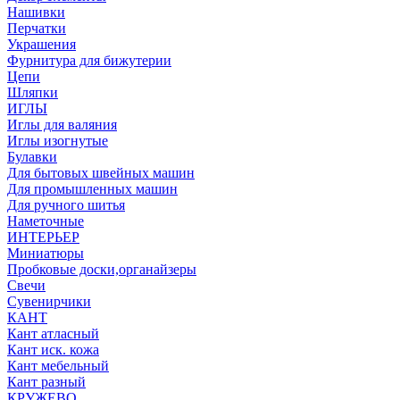
Нашивки
Перчатки
Украшения
Фурнитура для бижутерии
Цепи
Шляпки
ИГЛЫ
Иглы для валяния
Иглы изогнутые
Булавки
Для бытовых швейных машин
Для промышленных машин
Для ручного шитья
Наметочные
ИНТЕРЬЕР
Миниатюры
Пробковые доски,органайзеры
Свечи
Сувенирчики
КАНТ
Кант атласный
Кант иск. кожа
Кант мебельный
Кант разный
КРУЖЕВО