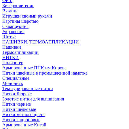
Фетр
Бисероплетение
Вязание
Игрушки своими руками
Картины шерстью
Скрапбукинг
Украшения
Шитье
НАШИВКИ, ТЕРМОАППЛИКАЦИИ
Нашивки
Термоаппликации
НИТКИ
Полиэстер
Армированные ПНК им.Кирова
Нитки швейные в промышленной намотке
Специальные
Мононить
Текстурированные нитки
Нитки Люрекс
Золотые нитки для вышивания
Нитки черные
Нитки шелковые
Нитки мятного цвета
Нитки капроновые
Армированные Китай