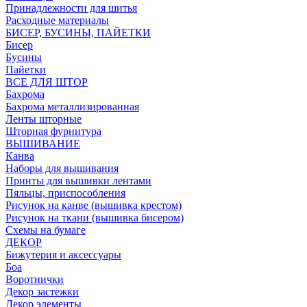
Принадлежности для шитья
Расходные материалы
БИСЕР, БУСИНЫ, ПАЙЕТКИ
Бисер
Бусины
Пайетки
ВСЕ ДЛЯ ШТОР
Бахрома
Бахрома металлизированная
Ленты шторные
Шторная фурнитура
ВЫШИВАНИЕ
Канва
Наборы для вышивания
Принты для вышивки лентами
Пяльцы, приспособления
Рисунок на канве (вышивка крестом)
Рисунок на ткани (вышивка бисером)
Схемы на бумаге
ДЕКОР
Бижутерия и аксессуары
Боа
Воротнички
Декор застежки
Декор элементы