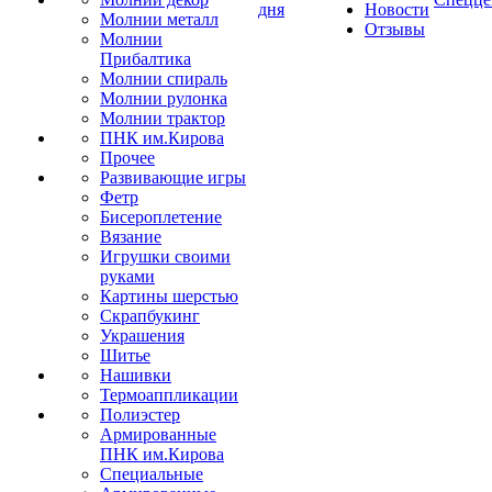
дня
Новости
Молнии металл
Отзывы
Молнии
Прибалтика
Молнии спираль
Молнии рулонка
Молнии трактор
ПНК им.Кирова
Прочее
Развивающие игры
Фетр
Бисероплетение
Вязание
Игрушки своими
руками
Картины шерстью
Скрапбукинг
Украшения
Шитье
Нашивки
Термоаппликации
Полиэстер
Армированные
ПНК им.Кирова
Специальные