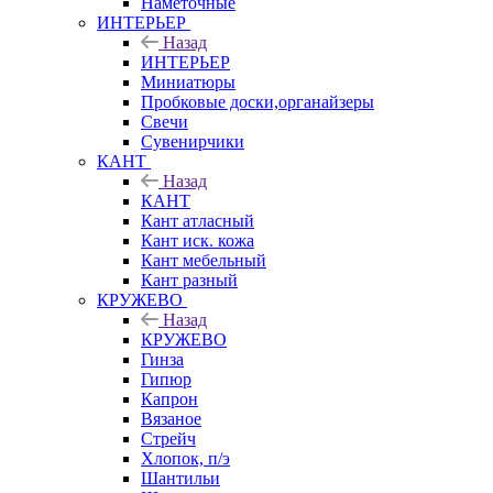
Наметочные
ИНТЕРЬЕР
Назад
ИНТЕРЬЕР
Миниатюры
Пробковые доски,органайзеры
Свечи
Сувенирчики
КАНТ
Назад
КАНТ
Кант атласный
Кант иск. кожа
Кант мебельный
Кант разный
КРУЖЕВО
Назад
КРУЖЕВО
Гинза
Гипюр
Капрон
Вязаное
Стрейч
Хлопок, п/э
Шантильи