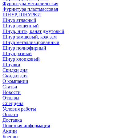
Фурнитура металлическая
Фурнитура пластмассовая
ШНУР, ШНУРКИ
Шнур атласный
Шнур вощенный
Шнур, нить, канат джутовый
Шнур замшевый, кож.зам
Шнур металлизированный
Шнур полиэфирный
Шнур разный
Шнур хлопковый
Шнурки
Скидки дня
Скидки дня
О компании
Статьи
Новости
Отзывы
Спеццена
Условия работы
Оплата
Доставка
Полезная информация
Акции
Бренды