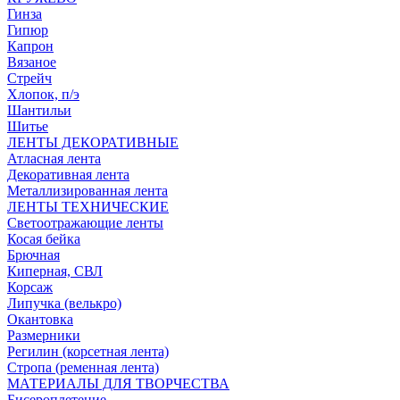
Гинза
Гипюр
Капрон
Вязаное
Стрейч
Хлопок, п/э
Шантильи
Шитье
ЛЕНТЫ ДЕКОРАТИВНЫЕ
Атласная лента
Декоративная лента
Металлизированная лента
ЛЕНТЫ ТЕХНИЧЕСКИЕ
Светоотражающие ленты
Косая бейка
Брючная
Киперная, СВЛ
Корсаж
Липучка (велькро)
Окантовка
Размерники
Регилин (корсетная лента)
Стропа (ременная лента)
МАТЕРИАЛЫ ДЛЯ ТВОРЧЕСТВА
Бисероплетение