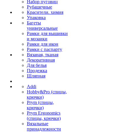
Набор пуговиц
Рубашечные
Красители. химия
Упаковка
Багеты
универсальные
Рамки для вышивки
и мозаики
Рамки для икон
Рамки с паспарту
Вязаная, тканая
Декоративная
Для белья
Продежка
Шляпная
Addi
Hobby&Pro (спицы,
крючки)
Prym (спицы,
крючки)
Prym Ergonomics
(спицы, крючки)
Вязальные
принадлежности