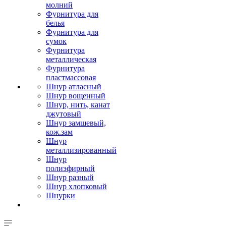
молний
Фурнитура для
белья
Фурнитура для
сумок
Фурнитура
металлическая
Фурнитура
пластмассовая
Шнур атласный
Шнур вощенный
Шнур, нить, канат
джутовый
Шнур замшевый,
кож.зам
Шнур
металлизированный
Шнур
полиэфирный
Шнур разный
Шнур хлопковый
Шнурки