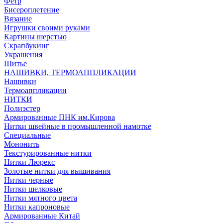
Фетр
Бисероплетение
Вязание
Игрушки своими руками
Картины шерстью
Скрапбукинг
Украшения
Шитье
НАШИВКИ, ТЕРМОАППЛИКАЦИИ
Нашивки
Термоаппликации
НИТКИ
Полиэстер
Армированные ПНК им.Кирова
Нитки швейные в промышленной намотке
Специальные
Мононить
Текстурированные нитки
Нитки Люрекс
Золотые нитки для вышивания
Нитки черные
Нитки шелковые
Нитки мятного цвета
Нитки капроновые
Армированные Китай