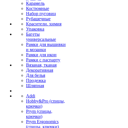
Карамель
Костюмные
Набор пуговиц
Рубашечные
Красители. химия
Упаковка
Багеты
универсальные
Рамки для вышивки
и мозаики
Рамки для икон
Рамки с паспарту
Вязаная, тканая
Декоративная
Для белья
Продежка
Шляпная
Addi
Hobby&Pro (спицы,
крючки)
Prym (спицы,
крючки)
Prym Ergonomics
(спицы, крючки)