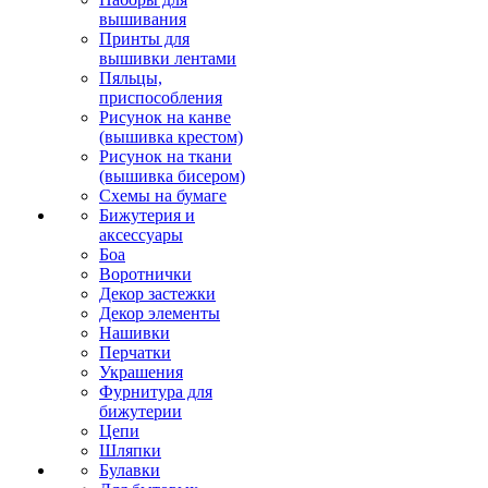
вышивания
Принты для
вышивки лентами
Пяльцы,
приспособления
Рисунок на канве
(вышивка крестом)
Рисунок на ткани
(вышивка бисером)
Схемы на бумаге
Бижутерия и
аксессуары
Боа
Воротнички
Декор застежки
Декор элементы
Нашивки
Перчатки
Украшения
Фурнитура для
бижутерии
Цепи
Шляпки
Булавки