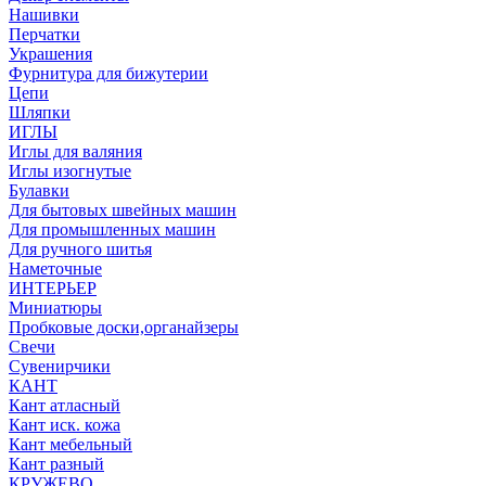
Нашивки
Перчатки
Украшения
Фурнитура для бижутерии
Цепи
Шляпки
ИГЛЫ
Иглы для валяния
Иглы изогнутые
Булавки
Для бытовых швейных машин
Для промышленных машин
Для ручного шитья
Наметочные
ИНТЕРЬЕР
Миниатюры
Пробковые доски,органайзеры
Свечи
Сувенирчики
КАНТ
Кант атласный
Кант иск. кожа
Кант мебельный
Кант разный
КРУЖЕВО