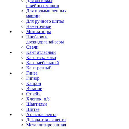
Для бытовых
швейных машин
Для промышленных
машин
Для ручного шитья
Наметочные
Миниатюры
Пробковые
доски,органайзеры
Свечи
Кант атласный
Кант иск. кожа
Кант мебельный
Кант разный
Гинза
Гипюр
Капрон
Вязаное
Стрейч
Хлопок, п/э
Шантильи
Шитье
Атласная лента
Декоративная лента
Металлизированная