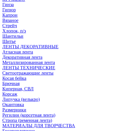
Гинза
Гипюр
Капрон
Вязаное
Стрейч
Хлопок, п/э
Шантильи
Шитье
ЛЕНТЫ ДЕКОРАТИВНЫЕ
Атласная лента
Декоративная лента
Металлизированная лента
ЛЕНТЫ ТЕХНИЧЕСКИЕ
Светоотражающие ленты
Косая бейка
Брючная
Киперная, СВЛ
Корсаж
Липучка (велькро)
Окантовка
Размерники
Регилин (корсетная лента)
Стропа (ременная лента)
МАТЕРИАЛЫ ДЛЯ ТВОРЧЕСТВА
Бисероплетение