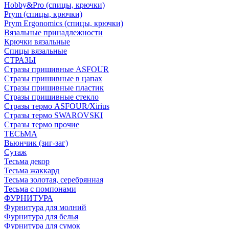
Hobby&Pro (спицы, крючки)
Prym (спицы, крючки)
Prym Ergonomics (спицы, крючки)
Вязальные принадлежности
Крючки вязальные
Спицы вязальные
СТРАЗЫ
Стразы пришивные ASFOUR
Стразы пришивные в цапах
Стразы пришивные пластик
Стразы пришивные стекло
Стразы термо ASFOUR/Xirius
Стразы термо SWAROVSKI
Стразы термо прочие
ТЕСЬМА
Вьюнчик (зиг-заг)
Сутаж
Тесьма декор
Тесьма жаккард
Тесьма золотая, серебрянная
Тесьма с помпонами
ФУРНИТУРА
Фурнитура для молний
Фурнитура для белья
Фурнитура для сумок