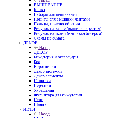
Назад
ВЫШИВАНИЕ
Канва
Наборы для вышивания
Принты для вышивки лентами
Пяльцы, приспособления
Рисунок на канве (вышивка крестом)
Рисунок на ткани (вышивка бисером)
Схемы на бумаге
ДЕКОР
Назад
ДЕКОР
Бижутерия и аксессуары
Боа
Воротнички
Декор застежки
Декор элементы
Нашивки
Перчатки
Украшения
Фурнитура для бижутерии
Цепи
Шляпки
ИГЛЫ
Назад