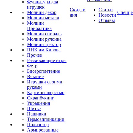
Фурнитура для
игрушек
Скидки
Статьи
Молнии декор
Спецце
дня
Новости
Молнии металл
Отзывы
Молнии
Прибалтика
Молнии спираль
Молнии рулонка
Молнии трактор
ПНК им.Кирова
Прочее
Развивающие игры
Фетр
Бисероплетение
Вязание
Игрушки своими
руками
Картины шерстью
Скрапбукинг
Украшения
Шитье
Нашивки
Термоаппликации
Полиэстер
Армированные