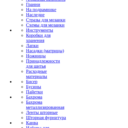
Гранни
На подрамнике
Наследие
Стразы для мозаики
Схемы для мозаики
Инструменты
Коробки для
хранения
Лапки
Насадки (матрицы)
Ножницы
Принадлежности
для шитья
Расходные
материалы
Бисер
Бусины
Пайетки
Бахрома
Бахрома
металлизированная
Ленты шторные
Шторная фурнитура
Канва
Наборы для