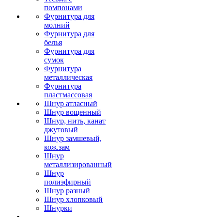
помпонами
Фурнитура для
молний
Фурнитура для
белья
Фурнитура для
сумок
Фурнитура
металлическая
Фурнитура
пластмассовая
Шнур атласный
Шнур вощенный
Шнур, нить, канат
джутовый
Шнур замшевый,
кож.зам
Шнур
металлизированный
Шнур
полиэфирный
Шнур разный
Шнур хлопковый
Шнурки