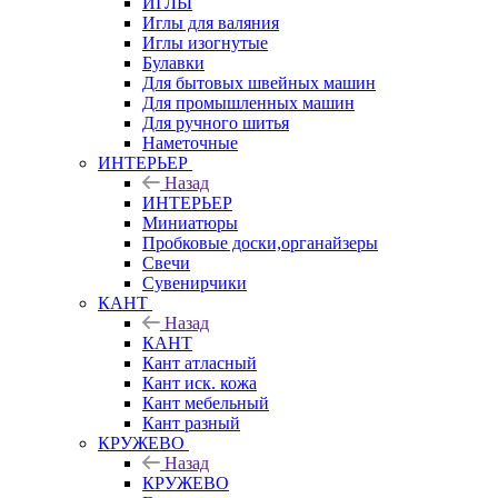
ИГЛЫ
Иглы для валяния
Иглы изогнутые
Булавки
Для бытовых швейных машин
Для промышленных машин
Для ручного шитья
Наметочные
ИНТЕРЬЕР
Назад
ИНТЕРЬЕР
Миниатюры
Пробковые доски,органайзеры
Свечи
Сувенирчики
КАНТ
Назад
КАНТ
Кант атласный
Кант иск. кожа
Кант мебельный
Кант разный
КРУЖЕВО
Назад
КРУЖЕВО