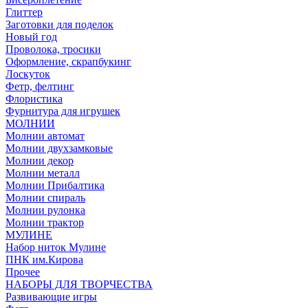
Глиттер
Заготовки для поделок
Новый год
Проволока, тросики
Оформление, скрапбукинг
Лоскуток
Фетр, фелтинг
Флористика
Фурнитура для игрушек
МОЛНИИ
Молнии автомат
Молнии двухзамковые
Молнии декор
Молнии металл
Молнии Прибалтика
Молнии спираль
Молнии рулонка
Молнии трактор
МУЛИНЕ
Набор ниток Мулине
ПНК им.Кирова
Прочее
НАБОРЫ ДЛЯ ТВОРЧЕСТВА
Развивающие игры