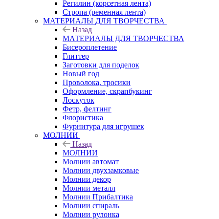
Регилин (корсетная лента)
Стропа (ременная лента)
МАТЕРИАЛЫ ДЛЯ ТВОРЧЕСТВА
Назад
МАТЕРИАЛЫ ДЛЯ ТВОРЧЕСТВА
Бисероплетение
Глиттер
Заготовки для поделок
Новый год
Проволока, тросики
Оформление, скрапбукинг
Лоскуток
Фетр, фелтинг
Флористика
Фурнитура для игрушек
МОЛНИИ
Назад
МОЛНИИ
Молнии автомат
Молнии двухзамковые
Молнии декор
Молнии металл
Молнии Прибалтика
Молнии спираль
Молнии рулонка