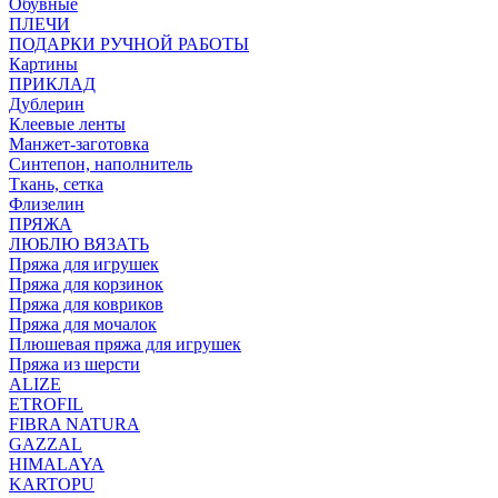
Обувные
ПЛЕЧИ
ПОДАРКИ РУЧНОЙ РАБОТЫ
Картины
ПРИКЛАД
Дублерин
Клеевые ленты
Манжет-заготовка
Синтепон, наполнитель
Ткань, сетка
Флизелин
ПРЯЖА
ЛЮБЛЮ ВЯЗАТЬ
Пряжа для игрушек
Пряжа для корзинок
Пряжа для ковриков
Пряжа для мочалок
Плюшевая пряжа для игрушек
Пряжа из шерсти
ALIZE
ETROFIL
FIBRA NATURA
GAZZAL
HIMALAYA
KARTOPU