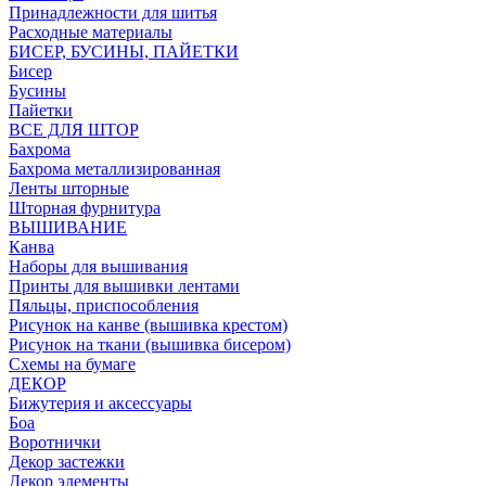
Принадлежности для шитья
Расходные материалы
БИСЕР, БУСИНЫ, ПАЙЕТКИ
Бисер
Бусины
Пайетки
ВСЕ ДЛЯ ШТОР
Бахрома
Бахрома металлизированная
Ленты шторные
Шторная фурнитура
ВЫШИВАНИЕ
Канва
Наборы для вышивания
Принты для вышивки лентами
Пяльцы, приспособления
Рисунок на канве (вышивка крестом)
Рисунок на ткани (вышивка бисером)
Схемы на бумаге
ДЕКОР
Бижутерия и аксессуары
Боа
Воротнички
Декор застежки
Декор элементы