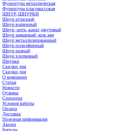
Фурнитура металлическая
Фурнитура пластмассовая
ШНУР, ШНУРКИ
Шнур атласный
Шнур вощенный
Шнур, нить, канат джутовый
Шнур замшевый, кож.зам
Шнур металлизированный
Шнур полиэфирный
Шнур разный
Шнур хлопковый
Шнурки
Скидки дня
Скидки дня
О компании
Статьи
Новости
Отзывы
Спеццена
Условия работы
Оплата
Доставка
Полезная информация
Акции
Бренды