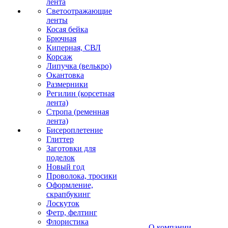
лента
Светоотражающие
ленты
Косая бейка
Брючная
Киперная, СВЛ
Корсаж
Липучка (велькро)
Окантовка
Размерники
Регилин (корсетная
лента)
Стропа (ременная
лента)
Бисероплетение
Глиттер
Заготовки для
поделок
Новый год
Проволока, тросики
Оформление,
скрапбукинг
Лоскуток
Фетр, фелтинг
Флористика
О компании