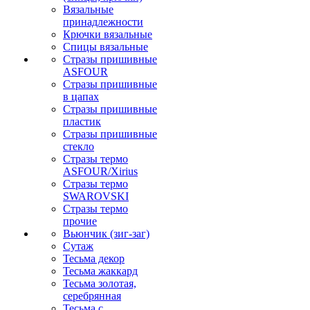
Вязальные
принадлежности
Крючки вязальные
Спицы вязальные
Стразы пришивные
ASFOUR
Стразы пришивные
в цапах
Стразы пришивные
пластик
Стразы пришивные
стекло
Стразы термо
ASFOUR/Xirius
Стразы термо
SWAROVSKI
Стразы термо
прочие
Вьюнчик (зиг-заг)
Сутаж
Тесьма декор
Тесьма жаккард
Тесьма золотая,
серебрянная
Тесьма с