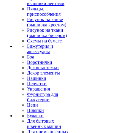
вышивки лентами
Пяльцы,
приспособления
Рисунок на канве
(вышивка крестом)
Рисунок на ткани
(вышивка бисером)
Схемы на бумаге
Бижутерия и
аксессуары
Боа
Воротнички
Декор застежки
Декор элементы
Нашивки
Перчатки
Украшения
Фурнитура для
бижутерии
Цепи
Шляпки
Булавки
Для бытовых
швейных машин
Для промышленных