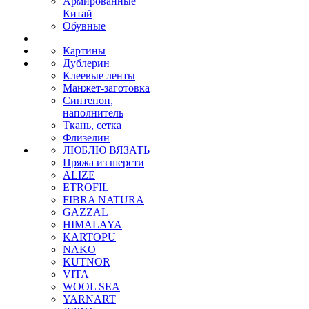
Армированные
Китай
Обувные
Картины
Дублерин
Клеевые ленты
Манжет-заготовка
Синтепон,
наполнитель
Ткань, сетка
Флизелин
ЛЮБЛЮ ВЯЗАТЬ
Пряжа из шерсти
ALIZE
ETROFIL
FIBRA NATURA
GAZZAL
HIMALAYA
KARTOPU
NAKO
KUTNOR
VITA
WOOL SEA
YARNART