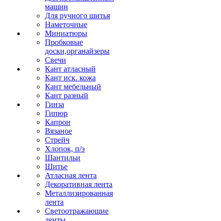
машин
Для ручного шитья
Наметочные
Миниатюры
Пробковые
доски,органайзеры
Свечи
Кант атласный
Кант иск. кожа
Кант мебельный
Кант разный
Гинза
Гипюр
Капрон
Вязаное
Стрейч
Хлопок, п/э
Шантильи
Шитье
Атласная лента
Декоративная лента
Металлизированная
лента
Светоотражающие
ленты