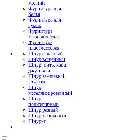
молний
Фурнитура для
белья
Фурнитура для
сумок
Фурнитура
металлическая
Фурнитура
пластмассовая
Шнур атласный
Шнур вощенный
Шнур, нить, канат
джутовый
Шнур замшевый,
кож.зам
Шнур
металлизированный
Шнур
полиэфирный
Шнур разный
Шнур хлопковый
Шнурки