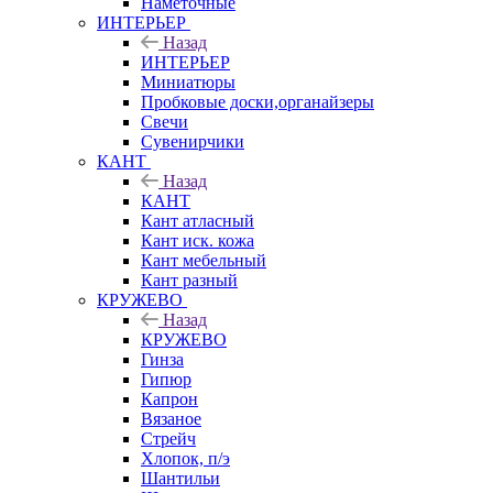
Наметочные
ИНТЕРЬЕР
Назад
ИНТЕРЬЕР
Миниатюры
Пробковые доски,органайзеры
Свечи
Сувенирчики
КАНТ
Назад
КАНТ
Кант атласный
Кант иск. кожа
Кант мебельный
Кант разный
КРУЖЕВО
Назад
КРУЖЕВО
Гинза
Гипюр
Капрон
Вязаное
Стрейч
Хлопок, п/э
Шантильи