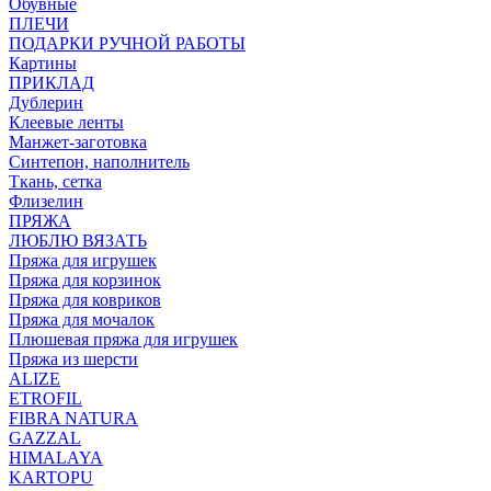
Обувные
ПЛЕЧИ
ПОДАРКИ РУЧНОЙ РАБОТЫ
Картины
ПРИКЛАД
Дублерин
Клеевые ленты
Манжет-заготовка
Синтепон, наполнитель
Ткань, сетка
Флизелин
ПРЯЖА
ЛЮБЛЮ ВЯЗАТЬ
Пряжа для игрушек
Пряжа для корзинок
Пряжа для ковриков
Пряжа для мочалок
Плюшевая пряжа для игрушек
Пряжа из шерсти
ALIZE
ETROFIL
FIBRA NATURA
GAZZAL
HIMALAYA
KARTOPU