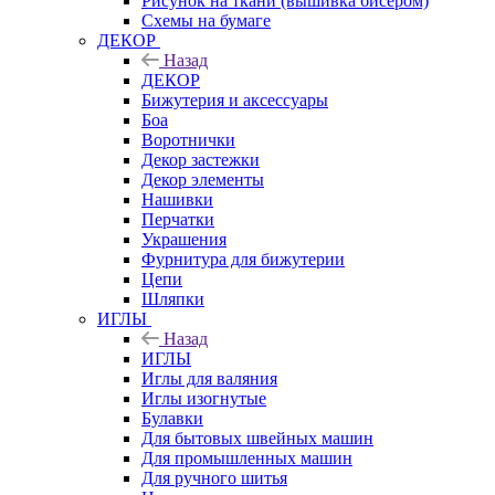
Рисунок на ткани (вышивка бисером)
Схемы на бумаге
ДЕКОР
Назад
ДЕКОР
Бижутерия и аксессуары
Боа
Воротнички
Декор застежки
Декор элементы
Нашивки
Перчатки
Украшения
Фурнитура для бижутерии
Цепи
Шляпки
ИГЛЫ
Назад
ИГЛЫ
Иглы для валяния
Иглы изогнутые
Булавки
Для бытовых швейных машин
Для промышленных машин
Для ручного шитья