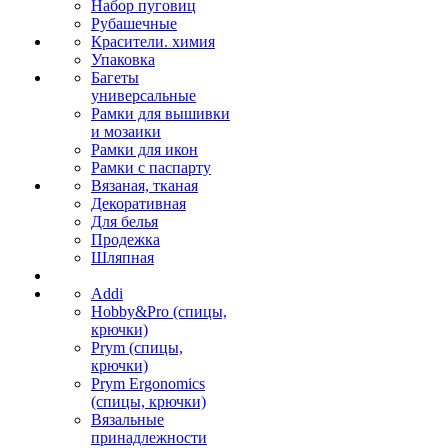
Набор пуговиц
Рубашечные
Красители. химия
Упаковка
Багеты
универсальные
Рамки для вышивки
и мозаики
Рамки для икон
Рамки с паспарту
Вязаная, тканая
Декоративная
Для белья
Продежка
Шляпная
Addi
Hobby&Pro (спицы,
крючки)
Prym (спицы,
крючки)
Prym Ergonomics
(спицы, крючки)
Вязальные
принадлежности