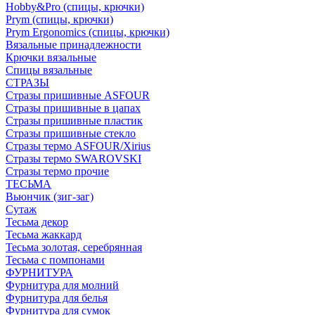
Hobby&Pro (спицы, крючки)
Prym (спицы, крючки)
Prym Ergonomics (спицы, крючки)
Вязальные принадлежности
Крючки вязальные
Спицы вязальные
СТРАЗЫ
Стразы пришивные ASFOUR
Стразы пришивные в цапах
Стразы пришивные пластик
Стразы пришивные стекло
Стразы термо ASFOUR/Xirius
Стразы термо SWAROVSKI
Стразы термо прочие
ТЕСЬМА
Вьюнчик (зиг-заг)
Сутаж
Тесьма декор
Тесьма жаккард
Тесьма золотая, серебрянная
Тесьма с помпонами
ФУРНИТУРА
Фурнитура для молний
Фурнитура для белья
Фурнитура для сумок