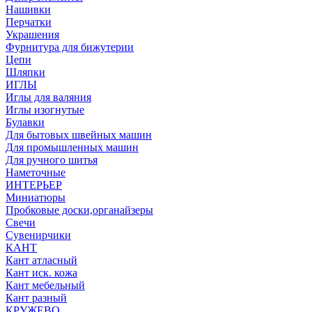
Нашивки
Перчатки
Украшения
Фурнитура для бижутерии
Цепи
Шляпки
ИГЛЫ
Иглы для валяния
Иглы изогнутые
Булавки
Для бытовых швейных машин
Для промышленных машин
Для ручного шитья
Наметочные
ИНТЕРЬЕР
Миниатюры
Пробковые доски,органайзеры
Свечи
Сувенирчики
КАНТ
Кант атласный
Кант иск. кожа
Кант мебельный
Кант разный
КРУЖЕВО