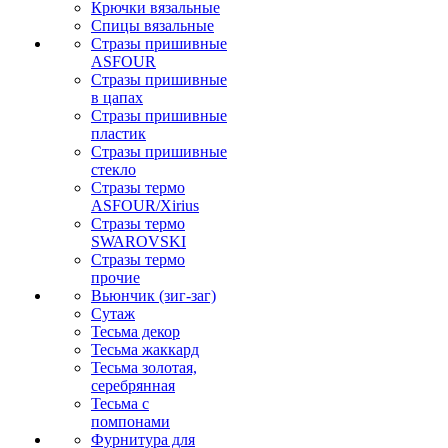
Крючки вязальные
Спицы вязальные
Стразы пришивные
ASFOUR
Стразы пришивные
в цапах
Стразы пришивные
пластик
Стразы пришивные
стекло
Стразы термо
ASFOUR/Xirius
Стразы термо
SWAROVSKI
Стразы термо
прочие
Вьюнчик (зиг-заг)
Сутаж
Тесьма декор
Тесьма жаккард
Тесьма золотая,
серебрянная
Тесьма с
помпонами
Фурнитура для