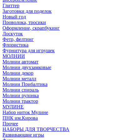
Глиттер
Заготовки для поделок
Новый год
Проволока, тросики
Оформление, скрапбукинг
Лоскуток
Фетр, фелтинг
Флористика
Фурнитура для игрушек
МОЛНИИ
Молнии автомат
Молнии двухзамковые
Молнии декор
Молнии металл
Молнии Прибалтика
Молнии спираль
Молнии рулонка
Молнии трактор
МУЛИНЕ
Набор ниток Мулине
ПНК им.Кирова
Прочее
НАБОРЫ ДЛЯ ТВОРЧЕСТВА
Развивающие игры