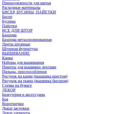
Принадлежности для шитья
Расходные материалы
БИСЕР, БУСИНЫ, ПАЙЕТКИ
Бисер
Бусины
Пайетки
ВСЕ ДЛЯ ШТОР
Бахрома
Бахрома металлизированная
Ленты шторные
Шторная фурнитура
ВЫШИВАНИЕ
Канва
Наборы для вышивания
Принты для вышивки лентами
Пяльцы, приспособления
Рисунок на канве (вышивка крестом)
Рисунок на ткани (вышивка бисером)
Схемы на бумаге
ДЕКОР
Бижутерия и аксессуары
Боа
Воротнички
Декор застежки
Декор элементы