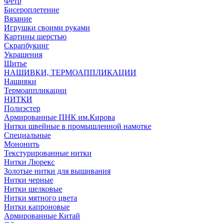
Фетр
Бисероплетение
Вязание
Игрушки своими руками
Картины шерстью
Скрапбукинг
Украшения
Шитье
НАШИВКИ, ТЕРМОАППЛИКАЦИИ
Нашивки
Термоаппликации
НИТКИ
Полиэстер
Армированные ПНК им.Кирова
Нитки швейные в промышленной намотке
Специальные
Мононить
Текстурированные нитки
Нитки Люрекс
Золотые нитки для вышивания
Нитки черные
Нитки шелковые
Нитки мятного цвета
Нитки капроновые
Армированные Китай