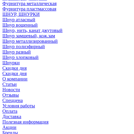
Фурнитура металлическая
Фурнитура пластмассовая
ШНУР, ШНУРКИ
Шнур атласный
Шнур вощенный
Шнур, нить, канат джутовый
Шнур замшевый, кож.зам
Шнур металлизированный
Шнур полиэфирный
Шнур разный
Шнур хлопковый
Шнурки
Скидки дня
Скидки дня
О компании
Статьи
Новости
Отзывы
Спеццена
Условия работы
Оплата
Доставка
Полезная информация
Акции
Бренды