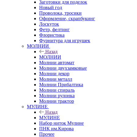
Заготовки для поделок
Новый год
Проволока, тросики
Оформление, скрапбукинг
Лоскуток
Фетр, фелтинг
Флористика
Фурнитура для игрушек
МОЛНИИ
Назад
МОЛНИИ
Молнии автомат
Молнии двухзамковые
Молнии декор
Молнии металл
Молнии Прибалтика
Молнии спираль
Молнии рулонка
Молнии трактор
МУЛИНЕ
Назад
МУЛИНЕ
Набор ниток Мулине
ПНК им.Кирова
Прочее