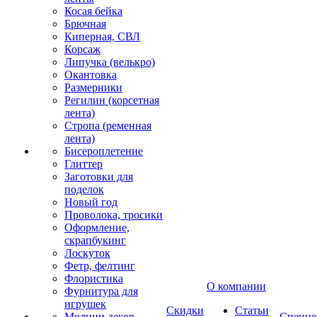
Косая бейка
Брючная
Киперная, СВЛ
Корсаж
Липучка (велькро)
Окантовка
Размерники
Регилин (корсетная
лента)
Стропа (ременная
лента)
Бисероплетение
Глиттер
Заготовки для
поделок
Новый год
Проволока, тросики
Оформление,
скрапбукинг
Лоскуток
Фетр, фелтинг
Флористика
О компании
Фурнитура для
игрушек
Скидки
Статьи
Молнии декор
Спецце