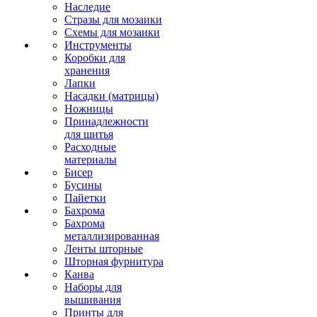
Наследие
Стразы для мозаики
Схемы для мозаики
Инструменты
Коробки для
хранения
Лапки
Насадки (матрицы)
Ножницы
Принадлежности
для шитья
Расходные
материалы
Бисер
Бусины
Пайетки
Бахрома
Бахрома
металлизированная
Ленты шторные
Шторная фурнитура
Канва
Наборы для
вышивания
Принты для