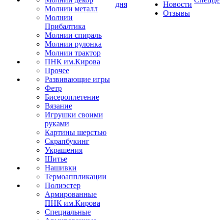
дня
Новости
Молнии металл
Отзывы
Молнии
Прибалтика
Молнии спираль
Молнии рулонка
Молнии трактор
ПНК им.Кирова
Прочее
Развивающие игры
Фетр
Бисероплетение
Вязание
Игрушки своими
руками
Картины шерстью
Скрапбукинг
Украшения
Шитье
Нашивки
Термоаппликации
Полиэстер
Армированные
ПНК им.Кирова
Специальные