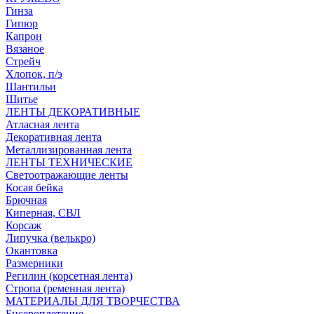
Гинза
Гипюр
Капрон
Вязаное
Стрейч
Хлопок, п/э
Шантильи
Шитье
ЛЕНТЫ ДЕКОРАТИВНЫЕ
Атласная лента
Декоративная лента
Металлизированная лента
ЛЕНТЫ ТЕХНИЧЕСКИЕ
Светоотражающие ленты
Косая бейка
Брючная
Киперная, СВЛ
Корсаж
Липучка (велькро)
Окантовка
Размерники
Регилин (корсетная лента)
Стропа (ременная лента)
МАТЕРИАЛЫ ДЛЯ ТВОРЧЕСТВА
Бисероплетение