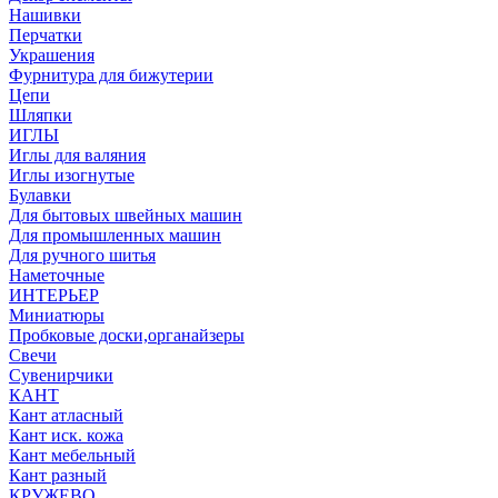
Нашивки
Перчатки
Украшения
Фурнитура для бижутерии
Цепи
Шляпки
ИГЛЫ
Иглы для валяния
Иглы изогнутые
Булавки
Для бытовых швейных машин
Для промышленных машин
Для ручного шитья
Наметочные
ИНТЕРЬЕР
Миниатюры
Пробковые доски,органайзеры
Свечи
Сувенирчики
КАНТ
Кант атласный
Кант иск. кожа
Кант мебельный
Кант разный
КРУЖЕВО