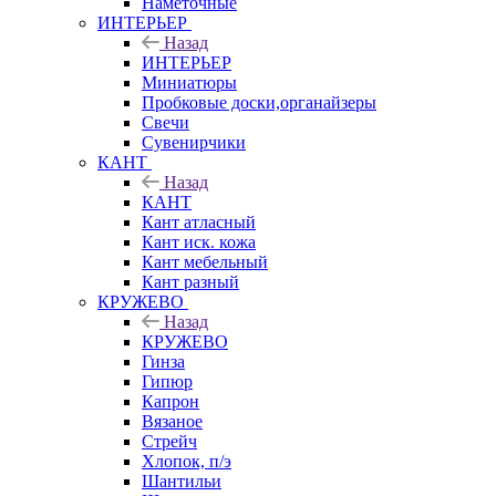
Наметочные
ИНТЕРЬЕР
Назад
ИНТЕРЬЕР
Миниатюры
Пробковые доски,органайзеры
Свечи
Сувенирчики
КАНТ
Назад
КАНТ
Кант атласный
Кант иск. кожа
Кант мебельный
Кант разный
КРУЖЕВО
Назад
КРУЖЕВО
Гинза
Гипюр
Капрон
Вязаное
Стрейч
Хлопок, п/э
Шантильи