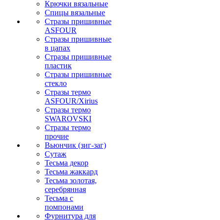
Крючки вязальные
Спицы вязальные
Стразы пришивные
ASFOUR
Стразы пришивные
в цапах
Стразы пришивные
пластик
Стразы пришивные
стекло
Стразы термо
ASFOUR/Xirius
Стразы термо
SWAROVSKI
Стразы термо
прочие
Вьюнчик (зиг-заг)
Сутаж
Тесьма декор
Тесьма жаккард
Тесьма золотая,
серебрянная
Тесьма с
помпонами
Фурнитура для