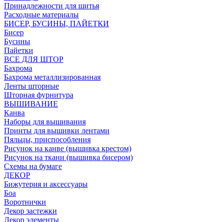
Принадлежности для шитья
Расходные материалы
БИСЕР, БУСИНЫ, ПАЙЕТКИ
Бисер
Бусины
Пайетки
ВСЕ ДЛЯ ШТОР
Бахрома
Бахрома металлизированная
Ленты шторные
Шторная фурнитура
ВЫШИВАНИЕ
Канва
Наборы для вышивания
Принты для вышивки лентами
Пяльцы, приспособления
Рисунок на канве (вышивка крестом)
Рисунок на ткани (вышивка бисером)
Схемы на бумаге
ДЕКОР
Бижутерия и аксессуары
Боа
Воротнички
Декор застежки
Декор элементы