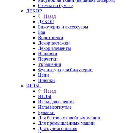
Рисунок на ткани (вышивка бисером)
Схемы на бумаге
ДЕКОР
Назад
ДЕКОР
Бижутерия и аксессуары
Боа
Воротнички
Декор застежки
Декор элементы
Нашивки
Перчатки
Украшения
Фурнитура для бижутерии
Цепи
Шляпки
ИГЛЫ
Назад
ИГЛЫ
Иглы для валяния
Иглы изогнутые
Булавки
Для бытовых швейных машин
Для промышленных машин
Для ручного шитья