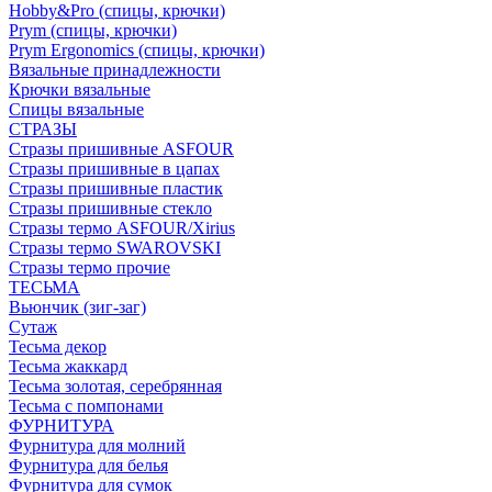
Hobby&Pro (спицы, крючки)
Prym (спицы, крючки)
Prym Ergonomics (спицы, крючки)
Вязальные принадлежности
Крючки вязальные
Спицы вязальные
СТРАЗЫ
Стразы пришивные ASFOUR
Стразы пришивные в цапах
Стразы пришивные пластик
Стразы пришивные стекло
Стразы термо ASFOUR/Xirius
Стразы термо SWAROVSKI
Стразы термо прочие
ТЕСЬМА
Вьюнчик (зиг-заг)
Сутаж
Тесьма декор
Тесьма жаккард
Тесьма золотая, серебрянная
Тесьма с помпонами
ФУРНИТУРА
Фурнитура для молний
Фурнитура для белья
Фурнитура для сумок