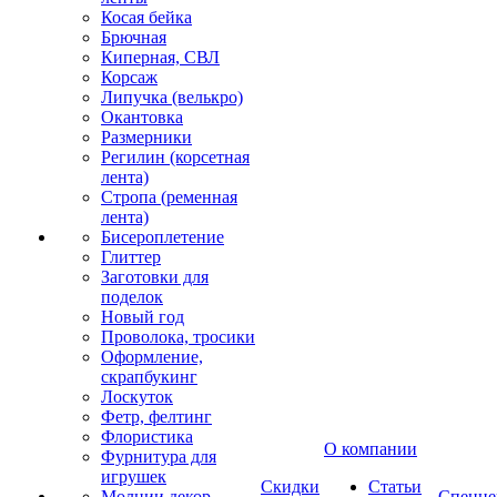
Косая бейка
Брючная
Киперная, СВЛ
Корсаж
Липучка (велькро)
Окантовка
Размерники
Регилин (корсетная
лента)
Стропа (ременная
лента)
Бисероплетение
Глиттер
Заготовки для
поделок
Новый год
Проволока, тросики
Оформление,
скрапбукинг
Лоскуток
Фетр, фелтинг
Флористика
О компании
Фурнитура для
игрушек
Скидки
Статьи
Молнии декор
Спецце