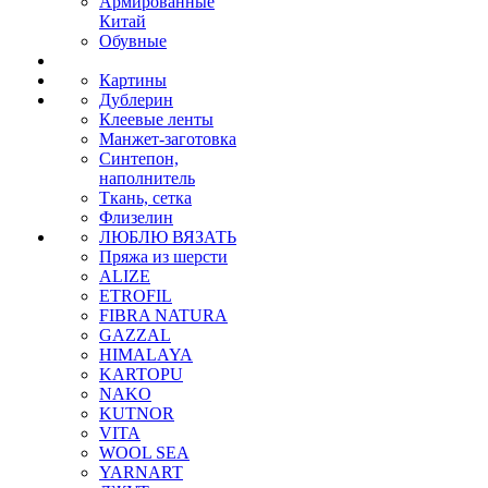
Армированные
Китай
Обувные
Картины
Дублерин
Клеевые ленты
Манжет-заготовка
Синтепон,
наполнитель
Ткань, сетка
Флизелин
ЛЮБЛЮ ВЯЗАТЬ
Пряжа из шерсти
ALIZE
ETROFIL
FIBRA NATURA
GAZZAL
HIMALAYA
KARTOPU
NAKO
KUTNOR
VITA
WOOL SEA
YARNART