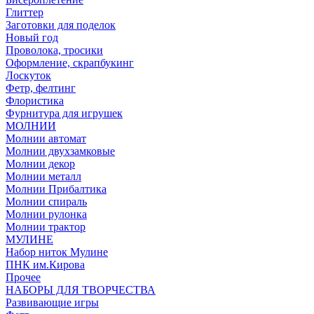
Глиттер
Заготовки для поделок
Новый год
Проволока, тросики
Оформление, скрапбукинг
Лоскуток
Фетр, фелтинг
Флористика
Фурнитура для игрушек
МОЛНИИ
Молнии автомат
Молнии двухзамковые
Молнии декор
Молнии металл
Молнии Прибалтика
Молнии спираль
Молнии рулонка
Молнии трактор
МУЛИНЕ
Набор ниток Мулине
ПНК им.Кирова
Прочее
НАБОРЫ ДЛЯ ТВОРЧЕСТВА
Развивающие игры