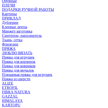
Обувные
ПЛЕЧИ
ПОДАРКИ РУЧНОЙ РАБОТЫ
Картины
ПРИКЛАД
Дублерин
Клеевые ленты
Манжет-заготовка
Синтепон, наполнитель
Ткань, сетка
Флизелин
ПРЯЖА
ЛЮБЛЮ ВЯЗАТЬ
Пряжа для игрушек
Пряжа для корзинок
Пряжа для ковриков
Пряжа для мочалок
Плюшевая пряжа для игрушек
Пряжа из шерсти
ALIZE
ETROFIL
FIBRA NATURA
GAZZAL
HIMALAYA
KARTOPU