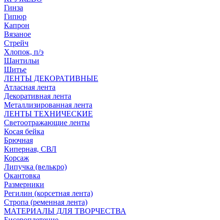
Гинза
Гипюр
Капрон
Вязаное
Стрейч
Хлопок, п/э
Шантильи
Шитье
ЛЕНТЫ ДЕКОРАТИВНЫЕ
Атласная лента
Декоративная лента
Металлизированная лента
ЛЕНТЫ ТЕХНИЧЕСКИЕ
Светоотражающие ленты
Косая бейка
Брючная
Киперная, СВЛ
Корсаж
Липучка (велькро)
Окантовка
Размерники
Регилин (корсетная лента)
Стропа (ременная лента)
МАТЕРИАЛЫ ДЛЯ ТВОРЧЕСТВА
Бисероплетение