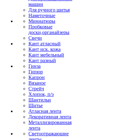
машин
Для ручного шитья
Наметочные
Миниатюры
Пробковые
доски,органайзеры
Свечи
Кант атласный
Кант иск. кожа
Кант мебельный
Кант разный
Гинза
Гипюр
Капрон
Вязаное
Стрейч
Хлопок, п/э
Шантильи
Шитье
Атласная лента
Декоративная лента
Металлизированная
лента
Светоотражающие
ленты