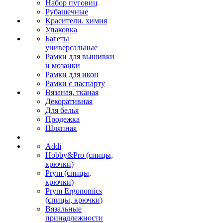
Набор пуговиц
Рубашечные
Красители. химия
Упаковка
Багеты
универсальные
Рамки для вышивки
и мозаики
Рамки для икон
Рамки с паспарту
Вязаная, тканая
Декоративная
Для белья
Продежка
Шляпная
Addi
Hobby&Pro (спицы,
крючки)
Prym (спицы,
крючки)
Prym Ergonomics
(спицы, крючки)
Вязальные
принадлежности