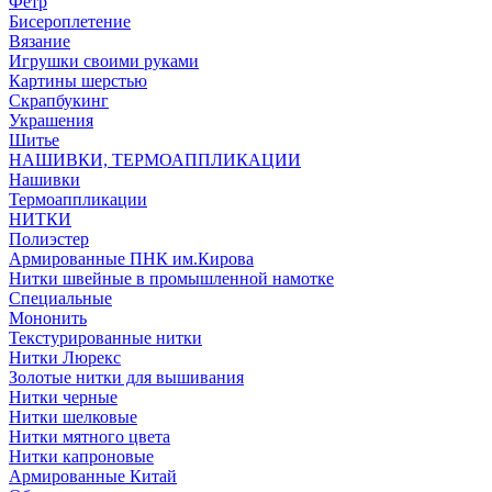
Фетр
Бисероплетение
Вязание
Игрушки своими руками
Картины шерстью
Скрапбукинг
Украшения
Шитье
НАШИВКИ, ТЕРМОАППЛИКАЦИИ
Нашивки
Термоаппликации
НИТКИ
Полиэстер
Армированные ПНК им.Кирова
Нитки швейные в промышленной намотке
Специальные
Мононить
Текстурированные нитки
Нитки Люрекс
Золотые нитки для вышивания
Нитки черные
Нитки шелковые
Нитки мятного цвета
Нитки капроновые
Армированные Китай