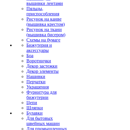
вышивки лентами
Пяльцы,
приспособления
Рисунок на канве
(вышивка крестом)
Рисунок на ткани
(вышивка бисером)
Схемы на бумаге
Бижутерия и
аксессуары
Боа
Воротнички
Декор застежки
Декор элементы
Нашивки
Перчатки
Украшения
Фурнитура для
бижутерии
Цепи
Шляпки
Булавки
Для бытовых
швейных машин
Для промышленных