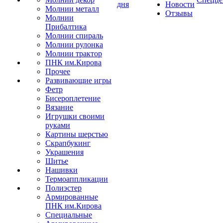
дня
Новости
Молнии металл
Отзывы
Молнии
Прибалтика
Молнии спираль
Молнии рулонка
Молнии трактор
ПНК им.Кирова
Прочее
Развивающие игры
Фетр
Бисероплетение
Вязание
Игрушки своими
руками
Картины шерстью
Скрапбукинг
Украшения
Шитье
Нашивки
Термоаппликации
Полиэстер
Армированные
ПНК им.Кирова
Специальные