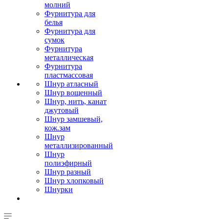
молний
Фурнитура для
белья
Фурнитура для
сумок
Фурнитура
металлическая
Фурнитура
пластмассовая
Шнур атласный
Шнур вощенный
Шнур, нить, канат
джутовый
Шнур замшевый,
кож.зам
Шнур
металлизированный
Шнур
полиэфирный
Шнур разный
Шнур хлопковый
Шнурки