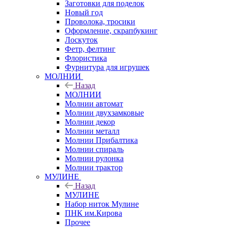
Заготовки для поделок
Новый год
Проволока, тросики
Оформление, скрапбукинг
Лоскуток
Фетр, фелтинг
Флористика
Фурнитура для игрушек
МОЛНИИ
Назад
МОЛНИИ
Молнии автомат
Молнии двухзамковые
Молнии декор
Молнии металл
Молнии Прибалтика
Молнии спираль
Молнии рулонка
Молнии трактор
МУЛИНЕ
Назад
МУЛИНЕ
Набор ниток Мулине
ПНК им.Кирова
Прочее