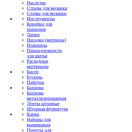
Наследие
Стразы для мозаики
Схемы для мозаики
Инструменты
Коробки для
хранения
Лапки
Насадки (матрицы)
Ножницы
Принадлежности
для шитья
Расходные
материалы
Бисер
Бусины
Пайетки
Бахрома
Бахрома
металлизированная
Ленты шторные
Шторная фурнитура
Канва
Наборы для
вышивания
Принты для