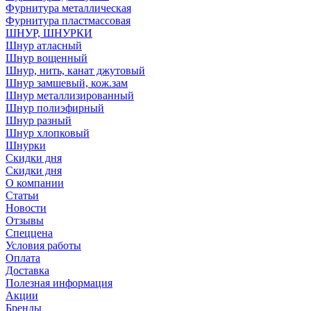
Фурнитура металлическая
Фурнитура пластмассовая
ШНУР, ШНУРКИ
Шнур атласный
Шнур вощенный
Шнур, нить, канат джутовый
Шнур замшевый, кож.зам
Шнур металлизированный
Шнур полиэфирный
Шнур разный
Шнур хлопковый
Шнурки
Скидки дня
Скидки дня
О компании
Статьи
Новости
Отзывы
Спеццена
Условия работы
Оплата
Доставка
Полезная информация
Акции
Бренды