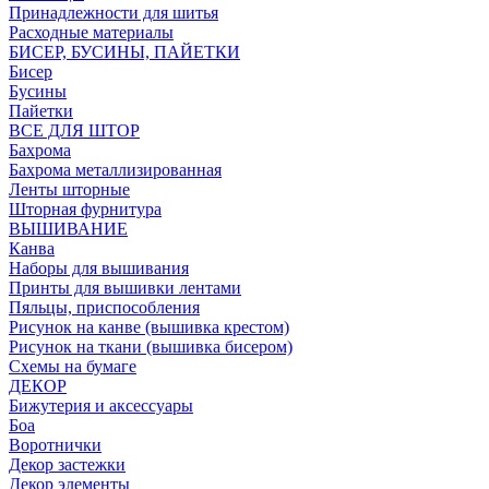
Принадлежности для шитья
Расходные материалы
БИСЕР, БУСИНЫ, ПАЙЕТКИ
Бисер
Бусины
Пайетки
ВСЕ ДЛЯ ШТОР
Бахрома
Бахрома металлизированная
Ленты шторные
Шторная фурнитура
ВЫШИВАНИЕ
Канва
Наборы для вышивания
Принты для вышивки лентами
Пяльцы, приспособления
Рисунок на канве (вышивка крестом)
Рисунок на ткани (вышивка бисером)
Схемы на бумаге
ДЕКОР
Бижутерия и аксессуары
Боа
Воротнички
Декор застежки
Декор элементы