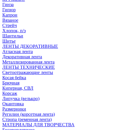
Гинза
Гипюр
Капрон
Вязаное
Стрейч
Хлопок, п/э
Шантильи
Шитье
ЛЕНТЫ ДЕКОРАТИВНЫЕ
Атласная лента
Декоративная лента
Металлизированная лента
ЛЕНТЫ ТЕХНИЧЕСКИЕ
Светоотражающие ленты
Косая бейка
Брючная
Киперная, СВЛ
Корсаж
Липучка (велькро)
Окантовка
Размерники
Регилин (корсетная лента)
Стропа (ременная лента)
МАТЕРИАЛЫ ДЛЯ ТВОРЧЕСТВА
Бисероплетение