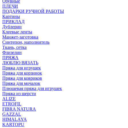
Обувные
ПЛЕЧИ
ПОДАРКИ РУЧНОЙ РАБОТЫ
Картины
ПРИКЛАД
Дублерин
Клеевые ленты
Манжет-заготовка
Синтепон, наполнитель
Ткань, сетка
Флизелин
ПРЯЖА
ЛЮБЛЮ ВЯЗАТЬ
Пряжа для игрушек
Пряжа для корзинок
Пряжа для ковриков
Пряжа для мочалок
Плюшевая пряжа для игрушек
Пряжа из шерсти
ALIZE
ETROFIL
FIBRA NATURA
GAZZAL
HIMALAYA
KARTOPU