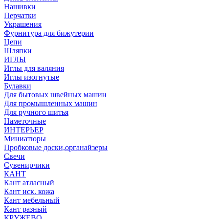
Нашивки
Перчатки
Украшения
Фурнитура для бижутерии
Цепи
Шляпки
ИГЛЫ
Иглы для валяния
Иглы изогнутые
Булавки
Для бытовых швейных машин
Для промышленных машин
Для ручного шитья
Наметочные
ИНТЕРЬЕР
Миниатюры
Пробковые доски,органайзеры
Свечи
Сувенирчики
КАНТ
Кант атласный
Кант иск. кожа
Кант мебельный
Кант разный
КРУЖЕВО