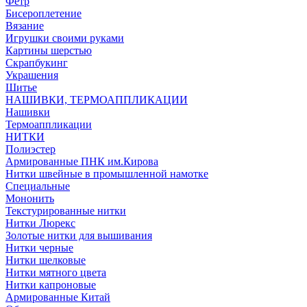
Фетр
Бисероплетение
Вязание
Игрушки своими руками
Картины шерстью
Скрапбукинг
Украшения
Шитье
НАШИВКИ, ТЕРМОАППЛИКАЦИИ
Нашивки
Термоаппликации
НИТКИ
Полиэстер
Армированные ПНК им.Кирова
Нитки швейные в промышленной намотке
Специальные
Мононить
Текстурированные нитки
Нитки Люрекс
Золотые нитки для вышивания
Нитки черные
Нитки шелковые
Нитки мятного цвета
Нитки капроновые
Армированные Китай