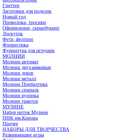
Глиттер
Заготовки для поделок
Новый год
Проволока, тросики
Оформление, скрапбукинг
Лоскуток
Фетр, фелтинг
Флористика
Фурнитура для игрушек
МОЛНИИ
Молнии автомат
Молнии двухзамковые
Молнии декор
Молнии металл
Молнии Прибалтика
Молнии спираль
Молнии рулонка
Молнии трактор
МУЛИНЕ
Набор ниток Мулине
ПНК им.Кирова
Прочее
НАБОРЫ ДЛЯ ТВОРЧЕСТВА
Развивающие игры