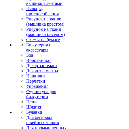
вышивки лентами
Пяльцы,
приспособления
Рисунок на канве
(вышивка крестом)
Рисунок на ткани
(вышивка бисером)
Схемы на бумаге
Бижутерия и
аксессуары
Боа
Воротнички
Декор застежки
Декор элементы
Нашивки
Перчатки
Украшения
Фурнитура для
бижутерии
Цепи
Шляпки
Булавки
Для бытовых
швейных машин
Для промышленных