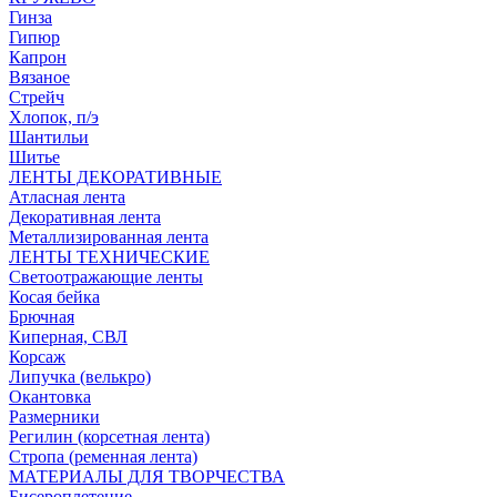
Гинза
Гипюр
Капрон
Вязаное
Стрейч
Хлопок, п/э
Шантильи
Шитье
ЛЕНТЫ ДЕКОРАТИВНЫЕ
Атласная лента
Декоративная лента
Металлизированная лента
ЛЕНТЫ ТЕХНИЧЕСКИЕ
Светоотражающие ленты
Косая бейка
Брючная
Киперная, СВЛ
Корсаж
Липучка (велькро)
Окантовка
Размерники
Регилин (корсетная лента)
Стропа (ременная лента)
МАТЕРИАЛЫ ДЛЯ ТВОРЧЕСТВА
Бисероплетение