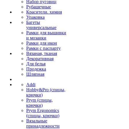
Набор пуговиц
Рубашечные
Красители. химия
Упаковка
Багеты
универсальные
Рамки для вышивки
и мозаики
Рамки для икон
Рамки с паспарту
Вязаная, тканая
Декоративная
Для белья
Продежка
Шляпная
Addi
Hobby&Pro (спицы,
крючки)
Prym (спицы,
крючки)
Prym Ergonomics
(спицы, крючки)
Вязальные
принадлежности