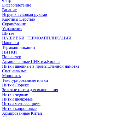
Фетр
Бисероплетение
Вязание
Игрушки своими руками
Картины шерстью
Скрапбукинг
Украшения
Шитье
НАШИВКИ, ТЕРМОАППЛИКАЦИИ
Нашивки
Термоаппликации
НИТКИ
Полиэстер
Армированные ПНК им.Кирова
Нитки швейные в промышленной намотке
Специальные
Мононить
Текстурированные нитки
Нитки Люрекс
Золотые нитки для вышивания
Нитки черные
Нитки шелковые
Нитки мятного цвета
Нитки капроновые
Армированные Китай