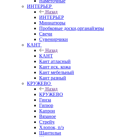
Наметочные
ИНТЕРЬЕР
Назад
ИНТЕРЬЕР
Миниатюры
Пробковые доски,органайзеры
Свечи
Сувенирчики
КАНТ
Назад
КАНТ
Кант атласный
Кант иск. кожа
Кант мебельный
Кант разный
КРУЖЕВО
Назад
КРУЖЕВО
Гинза
Гипюр
Капрон
Вязаное
Стрейч
Хлопок, п/э
Шантильи