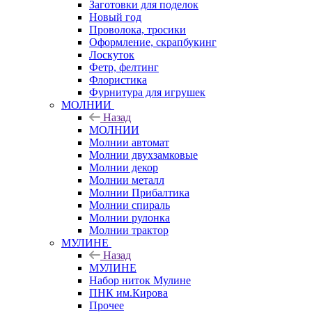
Заготовки для поделок
Новый год
Проволока, тросики
Оформление, скрапбукинг
Лоскуток
Фетр, фелтинг
Флористика
Фурнитура для игрушек
МОЛНИИ
Назад
МОЛНИИ
Молнии автомат
Молнии двухзамковые
Молнии декор
Молнии металл
Молнии Прибалтика
Молнии спираль
Молнии рулонка
Молнии трактор
МУЛИНЕ
Назад
МУЛИНЕ
Набор ниток Мулине
ПНК им.Кирова
Прочее