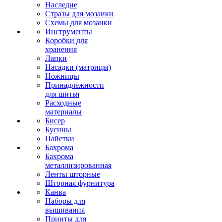
Наследие
Стразы для мозаики
Схемы для мозаики
Инструменты
Коробки для
хранения
Лапки
Насадки (матрицы)
Ножницы
Принадлежности
для шитья
Расходные
материалы
Бисер
Бусины
Пайетки
Бахрома
Бахрома
металлизированная
Ленты шторные
Шторная фурнитура
Канва
Наборы для
вышивания
Принты для