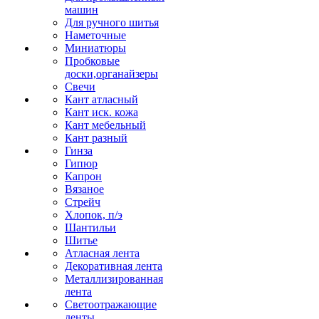
машин
Для ручного шитья
Наметочные
Миниатюры
Пробковые
доски,органайзеры
Свечи
Кант атласный
Кант иск. кожа
Кант мебельный
Кант разный
Гинза
Гипюр
Капрон
Вязаное
Стрейч
Хлопок, п/э
Шантильи
Шитье
Атласная лента
Декоративная лента
Металлизированная
лента
Светоотражающие
ленты