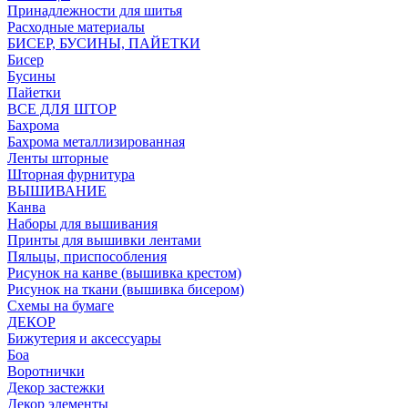
Принадлежности для шитья
Расходные материалы
БИСЕР, БУСИНЫ, ПАЙЕТКИ
Бисер
Бусины
Пайетки
ВСЕ ДЛЯ ШТОР
Бахрома
Бахрома металлизированная
Ленты шторные
Шторная фурнитура
ВЫШИВАНИЕ
Канва
Наборы для вышивания
Принты для вышивки лентами
Пяльцы, приспособления
Рисунок на канве (вышивка крестом)
Рисунок на ткани (вышивка бисером)
Схемы на бумаге
ДЕКОР
Бижутерия и аксессуары
Боа
Воротнички
Декор застежки
Декор элементы