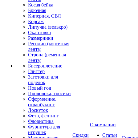
Косая бейка
Брючная
Киперная, СВЛ
Корсаж
Липучка (велькро)
Окантовка
Размерники
Регилин (корсетная
лента)
Стропа (ременная
лента)
Бисероплетение
Глиттер
Заготовки для
поделок
Новый год
Проволока, тросики
Оформление,
скрапбукинг
Лоскуток
Фетр, фелтинг
Флористика
О компании
Фурнитура для
игрушек
Скидки
Статьи
Молнии декор
Спецце