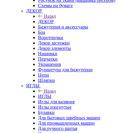
Рисунок на ткани (вышивка бисером)
Схемы на бумаге
ДЕКОР
Назад
ДЕКОР
Бижутерия и аксессуары
Боа
Воротнички
Декор застежки
Декор элементы
Нашивки
Перчатки
Украшения
Фурнитура для бижутерии
Цепи
Шляпки
ИГЛЫ
Назад
ИГЛЫ
Иглы для валяния
Иглы изогнутые
Булавки
Для бытовых швейных машин
Для промышленных машин
Для ручного шитья