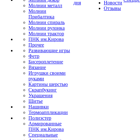
дня
Новости
Молнии металл
Отзывы
Молнии
Прибалтика
Молнии спираль
Молнии рулонка
Молнии трактор
ПНК им.Кирова
Прочее
Развивающие игры
Фетр
Бисероплетение
Вязание
Игрушки своими
руками
Картины шерстью
Скрапбукинг
Украшения
Шитье
Нашивки
Термоаппликации
Полиэстер
Армированные
ПНК им.Кирова
Специальные