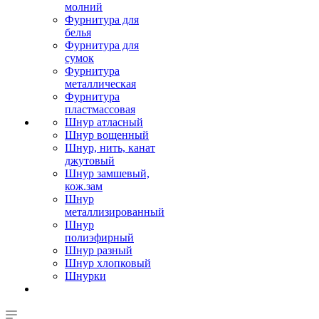
молний
Фурнитура для
белья
Фурнитура для
сумок
Фурнитура
металлическая
Фурнитура
пластмассовая
Шнур атласный
Шнур вощенный
Шнур, нить, канат
джутовый
Шнур замшевый,
кож.зам
Шнур
металлизированный
Шнур
полиэфирный
Шнур разный
Шнур хлопковый
Шнурки