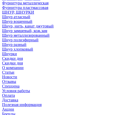
Фурнитура металлическая
Фурнитура пластмассовая
ШНУР, ШНУРКИ
Шнур атласный
Шнур вощенный
Шнур, нить, канат джутовый
Шнур замшевый, кож.зам
Шнур металлизированный
Шнур полиэфирный
Шнур разный
Шнур хлопковый
Шнурки
Скидки дня
Скидки дня
О компании
Статьи
Новости
Отзывы
Спеццена
Условия работы
Оплата
Доставка
Полезная информация
Акции
Бренды