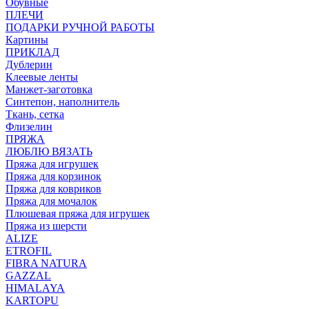
Обувные
ПЛЕЧИ
ПОДАРКИ РУЧНОЙ РАБОТЫ
Картины
ПРИКЛАД
Дублерин
Клеевые ленты
Манжет-заготовка
Синтепон, наполнитель
Ткань, сетка
Флизелин
ПРЯЖА
ЛЮБЛЮ ВЯЗАТЬ
Пряжа для игрушек
Пряжа для корзинок
Пряжа для ковриков
Пряжа для мочалок
Плюшевая пряжа для игрушек
Пряжа из шерсти
ALIZE
ETROFIL
FIBRA NATURA
GAZZAL
HIMALAYA
KARTOPU