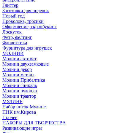
Глиттер
Заготовки для поделок
Новый год
Проволока, тросики
Оформление, скрапбукинг
Лоскуток
Фетр, фелтинг
Флористика
Фурнитура для игрушек
МОЛНИИ
Молнии автомат
Молнии двухзамковые
Молнии декор
Молнии металл
Молнии Прибалтика
Молнии спираль
Молнии рулонка
Молнии трактор
МУЛИНЕ
Набор ниток Мулине
ПНК им.Кирова
Прочее
НАБОРЫ ДЛЯ ТВОРЧЕСТВА
Развивающие игры