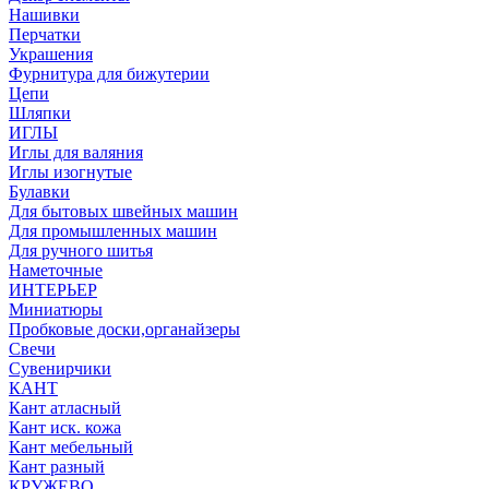
Нашивки
Перчатки
Украшения
Фурнитура для бижутерии
Цепи
Шляпки
ИГЛЫ
Иглы для валяния
Иглы изогнутые
Булавки
Для бытовых швейных машин
Для промышленных машин
Для ручного шитья
Наметочные
ИНТЕРЬЕР
Миниатюры
Пробковые доски,органайзеры
Свечи
Сувенирчики
КАНТ
Кант атласный
Кант иск. кожа
Кант мебельный
Кант разный
КРУЖЕВО