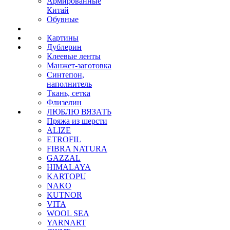
Армированные
Китай
Обувные
Картины
Дублерин
Клеевые ленты
Манжет-заготовка
Синтепон,
наполнитель
Ткань, сетка
Флизелин
ЛЮБЛЮ ВЯЗАТЬ
Пряжа из шерсти
ALIZE
ETROFIL
FIBRA NATURA
GAZZAL
HIMALAYA
KARTOPU
NAKO
KUTNOR
VITA
WOOL SEA
YARNART