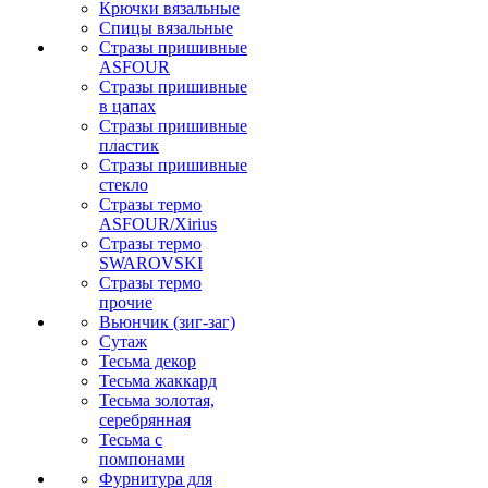
Крючки вязальные
Спицы вязальные
Стразы пришивные
ASFOUR
Стразы пришивные
в цапах
Стразы пришивные
пластик
Стразы пришивные
стекло
Стразы термо
ASFOUR/Xirius
Стразы термо
SWAROVSKI
Стразы термо
прочие
Вьюнчик (зиг-заг)
Сутаж
Тесьма декор
Тесьма жаккард
Тесьма золотая,
серебрянная
Тесьма с
помпонами
Фурнитура для